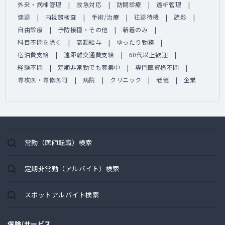
外来・病棟管理
救急対応
訪問診療
透析管理
健診
内視鏡検査
手術/治療
往診待機
読影
自由診療
予防接種・その他
新着のみ
科目不問を除く
高額給与
ゆったり勤務
宿泊費支給
遠距離交通費支給
60代以上歓迎
経験不問
定期非常勤でも募集中
専門医資格不問
専攻医・専修医可
病院
クリニック
老健
企業
常勤（医師転職）検索
定期非常勤（アルバイト）検索
スポットアルバイト検索
保険/サービス