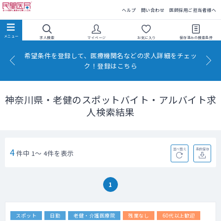
民間医局
ヘルプ
問い合わせ
医師採用ご担当者様へ
求人検索
マイページ
お気に入り
保存済みの
検索条件
希望条件を登録して、医療機関名などの求人詳細をチェッ
ク！登録はこちら
神奈川県・老健のスポットバイト・アルバイト求
人検索結果
4
並べ替え
条件保存
件中 1～ 4件を表示
1
スポット
日勤
老健・介護医療院
残業なし
60代以上歓迎