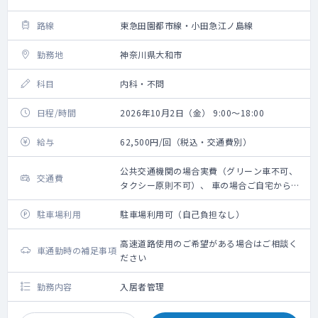
路線
東急田園都市線・小田急江ノ島線
勤務地
神奈川県大和市
科目
内科・不問
日程/時間
2026年10月2日（金） 9:00～18:00
給与
62,500円/回（税込・交通費別）
公共交通機関の場合実費（グリーン車不可、
交通費
タクシー原則不可）、 車の場合ご自宅からの
距離に応じ 規定に則り支給
駐車場利用
駐車場利用可（自己負担なし）
高速道路使用のご希望がある場合はご相談く
車通勤時の補足事項
ださい
勤務内容
入居者管理