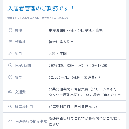
入居者管理のご勤務です！
掲載更新日 : 2026年08月07日 案件番号 : 26-SV650148
路線
東急田園都市線・小田急江ノ島線
勤務地
神奈川県大和市
科目
内科・不問
日程/時間
2026年9月30日（水） 9:00～18:00
給与
62,500円/回（税込・交通費別）
公共交通機関の場合実費（グリーン車不可、
交通費
タクシー原則不可）、 車の場合ご自宅からの
距離に応じ 規定に則り支給
駐車場利用
駐車場利用可（自己負担なし）
高速道路使用のご希望がある場合はご相談く
車通勤時の補足事項
ださい