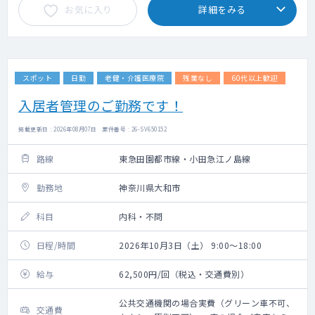
お気に入り
詳細をみる
スポット
日勤
老健・介護医療院
残業なし
60代以上歓迎
入居者管理のご勤務です！
掲載更新日 : 2026年08月07日 案件番号 : 26-SV650152
路線
東急田園都市線・小田急江ノ島線
勤務地
神奈川県大和市
科目
内科・不問
日程/時間
2026年10月3日（土） 9:00～18:00
給与
62,500円/回（税込・交通費別）
公共交通機関の場合実費（グリーン車不可、
交通費