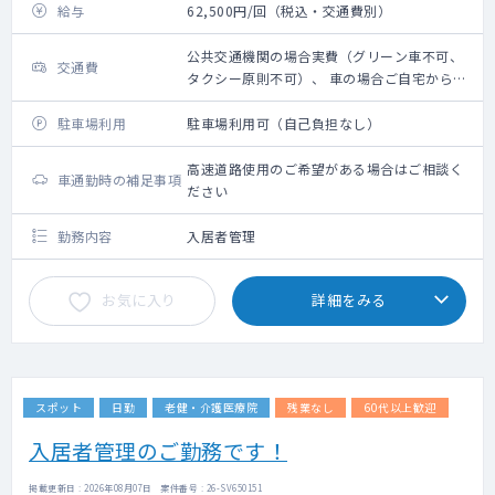
給与
62,500円/回（税込・交通費別）
公共交通機関の場合実費（グリーン車不可、
交通費
タクシー原則不可）、 車の場合ご自宅からの
距離に応じ 規定に則り支給
駐車場利用
駐車場利用可（自己負担なし）
高速道路使用のご希望がある場合はご相談く
車通勤時の補足事項
ださい
勤務内容
入居者管理
お気に入り
詳細をみる
スポット
日勤
老健・介護医療院
残業なし
60代以上歓迎
入居者管理のご勤務です！
掲載更新日 : 2026年08月07日 案件番号 : 26-SV650151