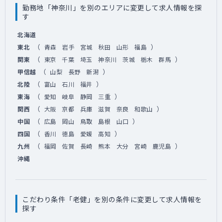
勤務地「神奈川」を別のエリアに変更して求人情報を探
す
北海道
（
）
東北
青森
岩手
宮城
秋田
山形
福島
（
）
関東
東京
千葉
埼玉
神奈川
茨城
栃木
群馬
（
）
甲信越
山梨
長野
新潟
（
）
北陸
富山
石川
福井
（
）
東海
愛知
岐阜
静岡
三重
（
）
関西
大阪
京都
兵庫
滋賀
奈良
和歌山
（
）
中国
広島
岡山
鳥取
島根
山口
（
）
四国
香川
徳島
愛媛
高知
（
）
九州
福岡
佐賀
長崎
熊本
大分
宮崎
鹿児島
沖縄
こだわり条件「老健」を別の条件に変更して求人情報を
探す