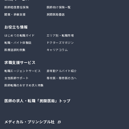
医師賠償責任保険
医師向け保険一覧
開業・承継支援
民間医局書店
お役立ち情報
はじめての転職ガイド
エリア別・転職市場
転職・バイト体験談
ドクターズマガジン
医療過誤判例集
キャリアコラム
求職支援サービス
転職エージェントサービス
非常勤アルバイト紹介
女性医師サポート
専攻医・専修医の方へ
医師転職のおすすめ求人特集
医師の求人・転職「民間医局」トップ
メディカル・プリンシプル社