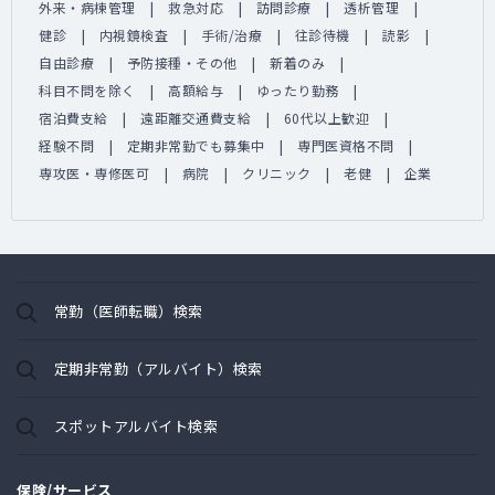
外来・病棟管理
救急対応
訪問診療
透析管理
健診
内視鏡検査
手術/治療
往診待機
読影
自由診療
予防接種・その他
新着のみ
科目不問を除く
高額給与
ゆったり勤務
宿泊費支給
遠距離交通費支給
60代以上歓迎
経験不問
定期非常勤でも募集中
専門医資格不問
専攻医・専修医可
病院
クリニック
老健
企業
常勤（医師転職）検索
定期非常勤（アルバイト）検索
スポットアルバイト検索
保険/サービス