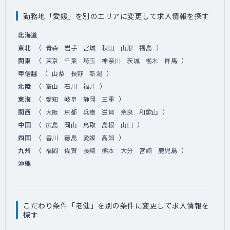
勤務地「愛媛」を別のエリアに変更して求人情報を探す
北海道
（
）
東北
青森
岩手
宮城
秋田
山形
福島
（
）
関東
東京
千葉
埼玉
神奈川
茨城
栃木
群馬
（
）
甲信越
山梨
長野
新潟
（
）
北陸
富山
石川
福井
（
）
東海
愛知
岐阜
静岡
三重
（
）
関西
大阪
京都
兵庫
滋賀
奈良
和歌山
（
）
中国
広島
岡山
鳥取
島根
山口
（
）
四国
香川
徳島
愛媛
高知
（
）
九州
福岡
佐賀
長崎
熊本
大分
宮崎
鹿児島
沖縄
こだわり条件「老健」を別の条件に変更して求人情報を
探す