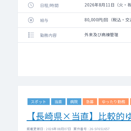
2026年8月11日（火・祝）
日程/時間
80,000円/回（税込・
給与
外来及び病棟管理
勤務内容
スポット
当直
病院
急募
ゆったり勤務
【長崎県×当直】比較的
掲載更新日 : 2026年08月07日 案件番号 : 26-SF651657