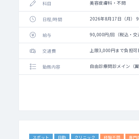
美容皮膚科・不問
科目
2026年8月17日（月） 9:
日程/時間
90,000円/回（税込・
給与
上限3,000円まで負
交通費
自由診療問診メイン（
勤務内容
スポット
日勤
クリニック
経験不問
専門