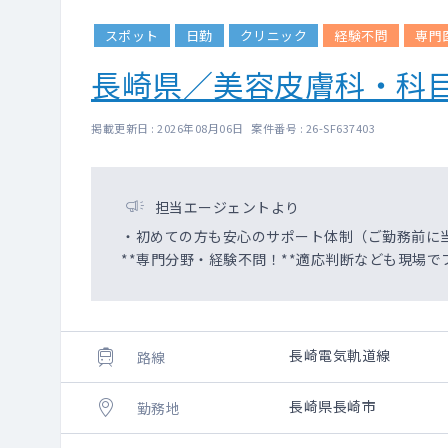
スポット
日勤
クリニック
経験不問
専門
長崎県／美容皮膚科・科
掲載更新日 : 2026年08月06日 案件番号 : 26-SF637403
担当エージェントより
・初めての方も安心のサポート体制（ご勤務前に
**専門分野・経験不問！**適応判断なども現場で
長崎電気軌道線
路線
長崎県長崎市
勤務地