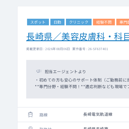
スポット
日勤
クリニック
経験不問
専門
長崎県／美容皮膚科・科
掲載更新日 : 2026年08月06日 案件番号 : 26-SF637401
担当エージェントより
・初めての方も安心のサポート体制（ご勤務前に
**専門分野・経験不問！**適応判断なども現場で
長崎電気軌道線
路線
長崎県長崎市