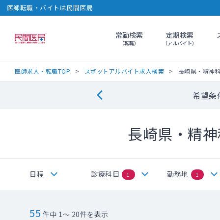
医師転職・バイトは民間医局
常勤検索
定期検索
民間医局
（転職）
（アルバイト）
医師求人・転職TOP
スポットアルバイト求人検索
長崎県・精神
希望条
長崎県・精神
日程
診療科目
勤務地
1
1
55
件中 1～ 20件を表示