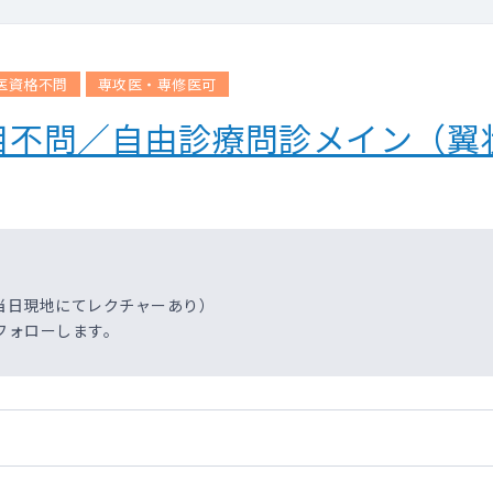
医資格不問
専攻医・専修医可
目不問／自由診療問診メイン（翼
当日現地にてレクチャーあり）
フォローします。