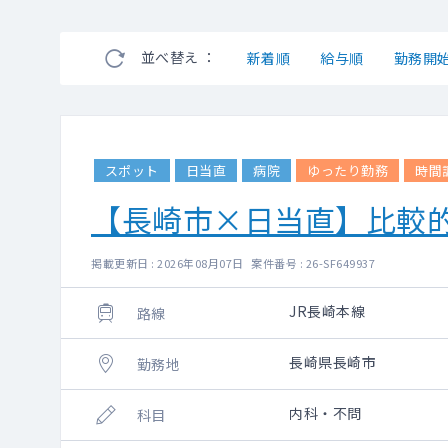
並べ替え ：
新着順
給与順
勤務開
スポット
日当直
病院
ゆったり勤務
時間
【長崎市×日当直】比較
掲載更新日 : 2026年08月07日 案件番号 : 26-SF649937
JR長崎本線
路線
長崎県長崎市
勤務地
内科・不問
科目