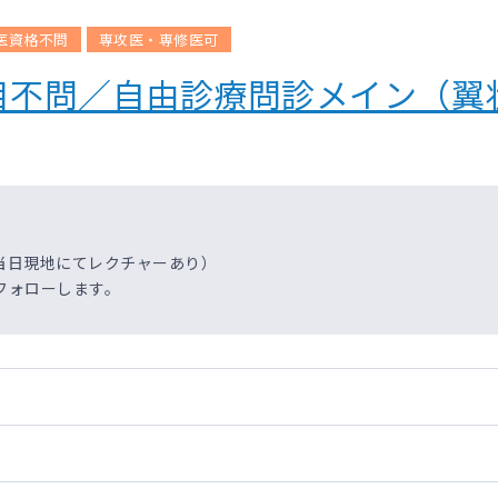
医資格不問
専攻医・専修医可
目不問／自由診療問診メイン（翼
当日現地にてレクチャーあり）
フォローします。