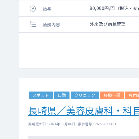
80,000円/回（税込・
給与
外来及び病棟管理
勤務内容
スポット
日勤
クリニック
経験不問
専門
長崎県／美容皮膚科・科
掲載更新日 : 2026年08月06日 案件番号 : 26-SF637401