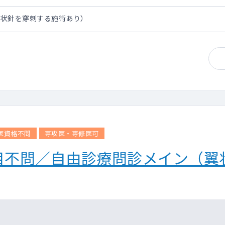
翼状針を穿刺する施術あり）
医資格不問
専攻医・専修医可
目不問／自由診療問診メイン（翼