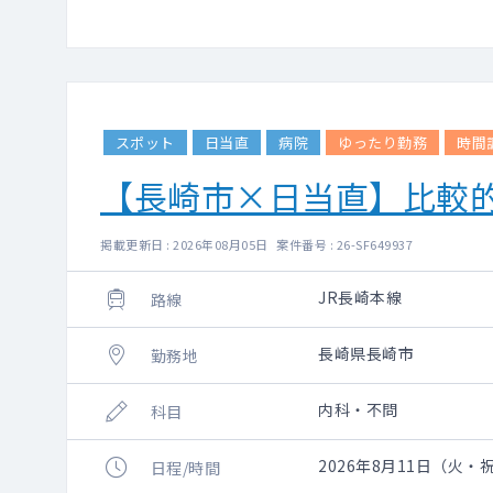
スポット
日当直
病院
ゆったり勤務
時間
【長崎市×日当直】比較
掲載更新日 : 2026年08月05日 案件番号 : 26-SF649937
JR長崎本線
路線
長崎県長崎市
勤務地
内科・不問
科目
2026年8月11日（火・祝）
日程/時間