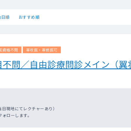
始日順
おすすめ順
医資格不問
専攻医・専修医可
目不問／自由診療問診メイン（翼
当日現地にてレクチャーあり）
フォローします。