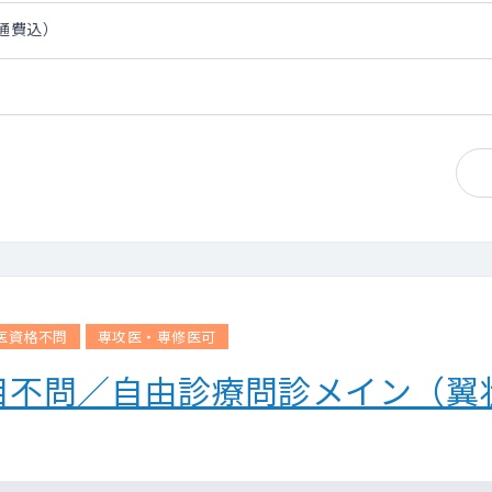
交通費込）
医資格不問
専攻医・専修医可
目不問／自由診療問診メイン（翼