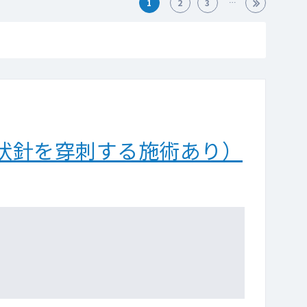
1
2
3
状針を穿刺する施術あり）