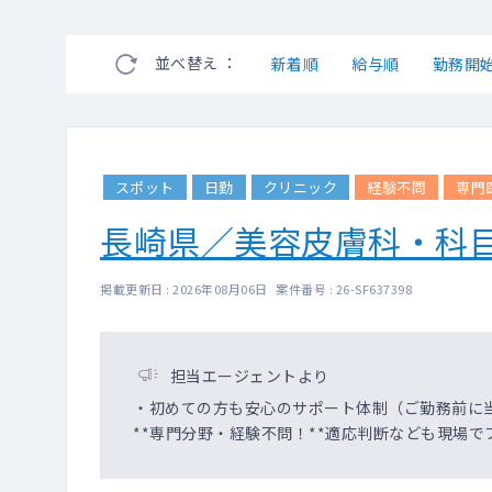
並べ替え ：
新着順
給与順
勤務開
スポット
日勤
クリニック
経験不問
専門
長崎県／美容皮膚科・科
掲載更新日 : 2026年08月06日 案件番号 : 26-SF637398
担当エージェントより
・初めての方も安心のサポート体制（ご勤務前に
**専門分野・経験不問！**適応判断なども現場で