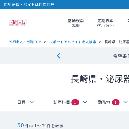
医師転職・バイトは民間医局
常勤検索
定期検索
民間医局
（転職）
（アルバイト）
医師求人・転職TOP
スポットアルバイト求人検索
長崎県・泌尿
希望条
長崎県・泌尿
日程
診療科目
勤務地
1
1
50
件中 1～ 20件を表示