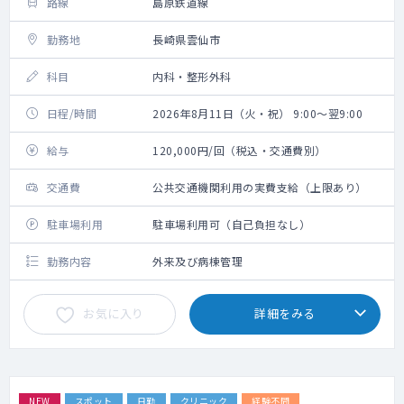
路線
島原鉄道線
勤務地
長崎県雲仙市
科目
内科・整形外科
日程/時間
2026年8月11日（火・祝） 9:00～翌9:00
給与
120,000円/回（税込・交通費別）
交通費
公共交通機関利用の実費支給（上限あり）
駐車場利用
駐車場利用可（自己負担なし）
勤務内容
外来及び病棟管理
お気に入り
詳細をみる
NEW
スポット
日勤
クリニック
経験不問