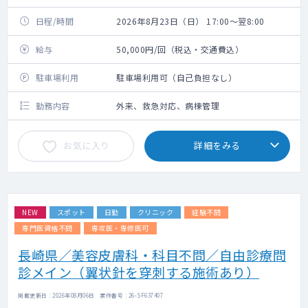
日程/時間
2026年8月23日（日） 17:00～翌8:00
給与
50,000円/回（税込・交通費込）
駐車場利用
駐車場利用可（自己負担なし）
勤務内容
外来、救急対応、病棟管理
お気に入り
詳細をみる
NEW
スポット
日勤
クリニック
経験不問
専門医資格不問
専攻医・専修医可
長崎県／美容皮膚科・科目不問／自由診療問
診メイン（翼状針を穿刺する施術あり）
掲載更新日 : 2026年08月06日 案件番号 : 26-SF637407