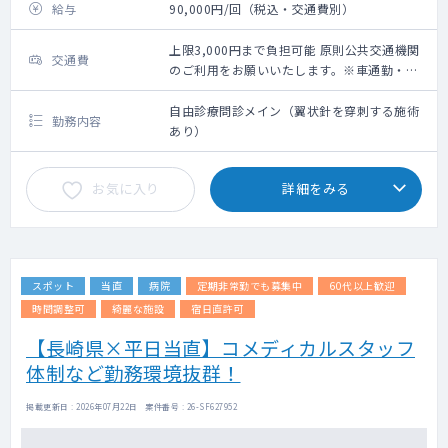
給与
90,000円/回（税込・交通費別）
上限3,000円まで負担可能 原則公共交通機関
交通費
のご利用をお願いいたします。※車通勤・タ
クシー利用要相談
自由診療問診メイン（翼状針を穿刺する施術
勤務内容
あり）
お気に入り
詳細をみる
スポット
当直
病院
定期非常勤でも募集中
60代以上歓迎
時間調整可
綺麗な施設
宿日直許可
【長崎県×平日当直】コメディカルスタッフ
体制など勤務環境抜群！
掲載更新日 : 2026年07月22日 案件番号 : 26-SF627952