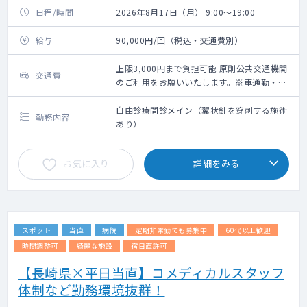
日程/時間
2026年8月17日（月） 9:00～19:00
給与
90,000円/回（税込・交通費別）
上限3,000円まで負担可能 原則公共交通機関
交通費
のご利用をお願いいたします。※車通勤・タ
クシー利用要相談
自由診療問診メイン（翼状針を穿刺する施術
勤務内容
あり）
お気に入り
詳細をみる
スポット
当直
病院
定期非常勤でも募集中
60代以上歓迎
時間調整可
綺麗な施設
宿日直許可
【長崎県×平日当直】コメディカルスタッフ
体制など勤務環境抜群！