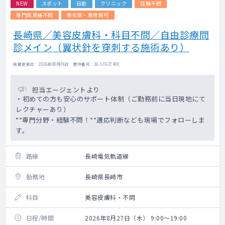
NEW
スポット
日勤
クリニック
経験不問
専門医資格不問
専攻医・専修医可
長崎県／美容皮膚科・科目不問／自由診療問
診メイン（翼状針を穿刺する施術あり）
掲載更新日 : 2026年08月06日 案件番号 : 26-SF637408
担当エージェントより
・初めての方も安心のサポート体制（ご勤務前に当日現地にて
レクチャーあり）
**専門分野・経験不問！**適応判断なども現場でフォローしま
す。
路線
長崎電気軌道線
勤務地
長崎県長崎市
科目
美容皮膚科・不問
日程/時間
2026年8月27日（木） 9:00～19:00