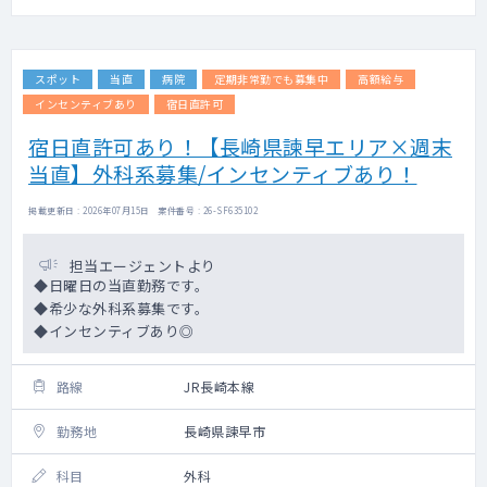
スポット
当直
病院
定期非常勤でも募集中
高額給与
インセンティブあり
宿日直許可
宿日直許可あり！【長崎県諫早エリア×週末
当直】外科系募集/インセンティブあり！
掲載更新日 : 2026年07月15日 案件番号 : 26-SF635102
担当エージェントより
◆日曜日の当直勤務です。
◆希少な外科系募集です。
◆インセンティブあり◎
路線
JR長崎本線
勤務地
長崎県諫早市
科目
外科