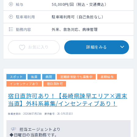
給与
50,000円/回（税込・交通費込）
駐車場利用
駐車場利用可（自己負担なし）
勤務内容
外来、救急対応、病棟管理
お気に入り
詳細をみる
スポット
当直
病院
定期非常勤でも募集中
高額給与
インセンティブあり
宿日直許可
宿日直許可あり！【長崎県諫早エリア×週末
当直】外科系募集/インセンティブあり！
掲載更新日 : 2026年07月15日 案件番号 : 26-SF635103
担当エージェントより
◆日曜日の当直勤務です。