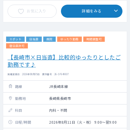
お気に入り
詳細をみる
スポット
日当直
病院
ゆったり勤務
時間調整可
宿日直許可
【長崎市×日当直】比較的ゆったりとしたご
勤務です♪
掲載更新日 : 2026年08月05日 案件番号 : 26-SF649937
路線
JR長崎本線
勤務地
長崎県長崎市
科目
内科・不問
日程/時間
2026年8月11日（火・祝） 9:00～翌9:00