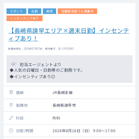
スポット
日勤
病院
定期非常勤でも募集中
インセンティブあり
【長崎県諫早エリア×週末日勤】インセンテ
ィブあり！
掲載更新日 : 2026年07月15日 案件番号 : 26-SF635095
担当エージェントより
◆人気の日曜日・日勤帯のご勤務です。
◆インセンティブあり◎
路線
JR長崎本線
勤務地
長崎県諫早市
科目
外科
日程/時間
2026年8月16日（日） 9:00～17:00