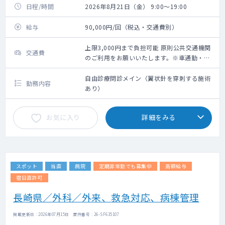
日程/時間
2026年8月21日（金） 9:00～19:00
給与
90,000円/回（税込・交通費別）
上限3,000円まで負担可能 原則公共交通機関
交通費
のご利用をお願いいたします。※車通勤・タ
クシー利用要相談
自由診療問診メイン（翼状針を穿刺する施術
勤務内容
あり）
お気に入り
詳細をみる
スポット
当直
病院
定期非常勤でも募集中
高額給与
宿日直許可
長崎県／外科／外来、救急対応、病棟管理
掲載更新日 : 2026年07月15日 案件番号 : 26-SF635107