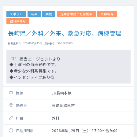
スポット
当直
病院
定期非常勤でも募集中
高額給与
宿日直許可
長崎県／外科／外来、救急対応、病棟管理
掲載更新日 : 2026年07月15日 案件番号 : 26-SF635085
担当エージェントより
◆土曜日の当直勤務です。
◆希少な外科系募集です。
◆インセンティブあり◎
路線
JR長崎本線
勤務地
長崎県諫早市
科目
外科
日程/時間
2026年8月29日（土） 17:00～翌9:00