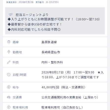
掲載更新日 : 2026年07月22日 案件番号 : 26-SF627954
担当エージェントより
◆入り上がりともにお時間調整が可能です！（18:00～翌7:30）
◆最寄駅から徒歩3分の好立地です！
◆内科対応可能でしたら科目不問◎
路線
島原鉄道線
勤務地
長崎県雲仙市
科目
内科・整形外科
2026年8月17日（月） 17:00～翌9:00 ★入
日程/時間
り18:00、上がり7:30までご調整可能です
給与
40,000円/回（税込・交通費別）
交通費
公共交通機関利用の実費支給（上限あり）
駐車場利用
駐車場利用可（自己負担なし）