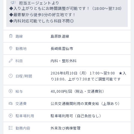
担当エージェントより
◆入り上がりともにお時間調整が可能です！（18:00～翌7:30）
◆最寄駅から徒歩3分の好立地です！
◆内科対応可能でしたら科目不問◎
路線
島原鉄道線
勤務地
長崎県雲仙市
科目
内科・整形外科
2026年8月10日（月） 17:00～翌9:00 ★入
日程/時間
り18:00、上がり7:30までご調整可能です
給与
40,000円/回（税込・交通費別）
交通費
公共交通機関利用の実費支給（上限あり）
駐車場利用
駐車場利用可（自己負担なし）
勤務内容
外来及び病棟管理