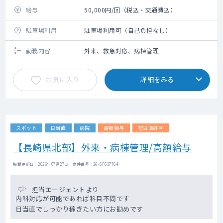
給与
50,000円/回（税込・交通費込）
駐車場利用
駐車場利用可（自己負担なし）
勤務内容
外来、救急対応、病棟管理
お気に入り
詳細をみる
スポット
日当直
病院
高額給与
宿日直許可
【長崎県北部】外来・病棟管理/高額給与
掲載更新日 : 2026年07月27日 案件番号 : 26-SF637764
担当エージェントより
内科対応が可能であれば科目不問です
日当直でしっかり稼ぎたい方にお勧めです