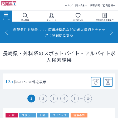
民間医局
ヘルプ
問い合わせ
医師採用ご担当者様へ
求人検索
マイページ
お気に入り
保存済みの
検索条件
希望条件を登録して、医療機関名などの求人詳細をチェッ
ク！登録はこちら
長崎県・外科系のスポットバイト・アルバイト求
人検索結果
125
並べ替え
条件保存
件中 1～ 20件を表示
1
2
3
4
5
NEW
スポット
日勤
クリニック
経験不問