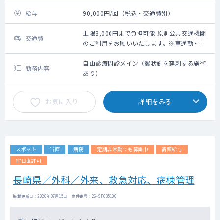
給与
90,000円/回（税込・交通費別）
上限3,000円まで負担可能 原則公共交通機関
交通費
のご利用をお願いいたします。※車通勤・タ
クシー利用要相談
自由診療問診メイン（翼状針を穿刺する施術
勤務内容
あり）
お気に入り
詳細をみる
スポット
当直
病院
定期非常勤でも募集中
高額給与
宿日直許可
長崎県／外科／外来、救急対応、病棟管理
掲載更新日 : 2026年07月15日 案件番号 : 26-SF635106