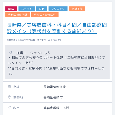
NEW
スポット
日勤
クリニック
経験不問
専門医資格不問
専攻医・専修医可
長崎県／美容皮膚科・科目不問／自由診療問
診メイン（翼状針を穿刺する施術あり）
掲載更新日 : 2026年08月06日 案件番号 : 26-SF637405
担当エージェントより
・初めての方も安心のサポート体制（ご勤務前に当日現地にて
レクチャーあり）
**専門分野・経験不問！**適応判断なども現場でフォローしま
す。
路線
長崎電気軌道線
勤務地
長崎県長崎市
科目
美容皮膚科・不問