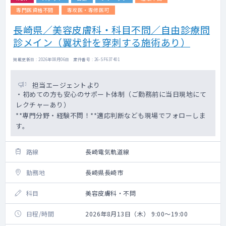
専門医資格不問
専攻医・専修医可
長崎県／美容皮膚科・科目不問／自由診療問
診メイン（翼状針を穿刺する施術あり）
掲載更新日 : 2026年08月06日 案件番号 : 26-SF637401
担当エージェントより
・初めての方も安心のサポート体制（ご勤務前に当日現地にて
レクチャーあり）
**専門分野・経験不問！**適応判断なども現場でフォローしま
す。
路線
長崎電気軌道線
勤務地
長崎県長崎市
科目
美容皮膚科・不問
日程/時間
2026年8月13日（木） 9:00～19:00