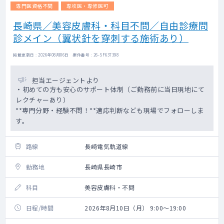
専門医資格不問
専攻医・専修医可
長崎県／美容皮膚科・科目不問／自由診療問
診メイン（翼状針を穿刺する施術あり）
掲載更新日 : 2026年08月06日 案件番号 : 26-SF637398
担当エージェントより
・初めての方も安心のサポート体制（ご勤務前に当日現地にて
レクチャーあり）
**専門分野・経験不問！**適応判断なども現場でフォローしま
す。
路線
長崎電気軌道線
勤務地
長崎県長崎市
科目
美容皮膚科・不問
日程/時間
2026年8月10日（月） 9:00～19:00