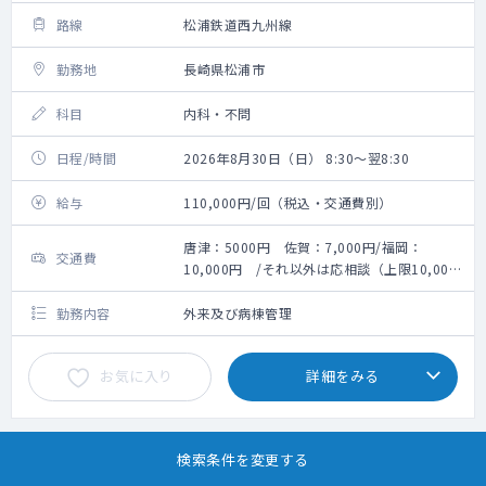
路線
松浦鉄道西九州線
勤務地
長崎県松浦市
科目
内科・不問
日程/時間
2026年8月30日（日） 8:30～翌8:30
給与
110,000円/回（税込・交通費別）
唐津：5000円 佐賀：7,000円/福岡：
交通費
10,000円 /それ以外は応相談（上限10,000
円）
勤務内容
外来及び病棟管理
お気に入り
詳細をみる
検索条件を変更する
1
2
3
4
5