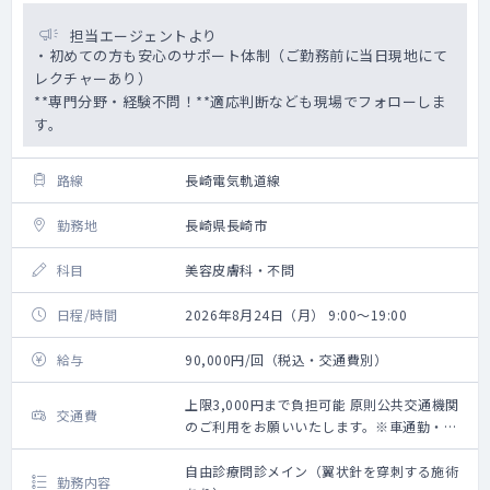
担当エージェントより
・初めての方も安心のサポート体制（ご勤務前に当日現地にて
レクチャーあり）
**専門分野・経験不問！**適応判断なども現場でフォローしま
す。
路線
長崎電気軌道線
勤務地
長崎県長崎市
科目
美容皮膚科・不問
日程/時間
2026年8月24日（月） 9:00～19:00
給与
90,000円/回（税込・交通費別）
上限3,000円まで負担可能 原則公共交通機関
交通費
のご利用をお願いいたします。※車通勤・タ
クシー利用要相談
自由診療問診メイン（翼状針を穿刺する施術
勤務内容