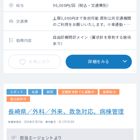
給与
90,000円/回（税込・交通費別）
上限3,000円まで負担可能 原則公共交通機関
交通費
のご利用をお願いいたします。※車通勤・タ
クシー利用要相談
自由診療問診メイン（翼状針を穿刺する施術
勤務内容
あり）
お気に入り
詳細をみる
スポット
当直
病院
定期非常勤でも募集中
高額給与
宿日直許可
長崎県／外科／外来、救急対応、病棟管理
掲載更新日 : 2026年07月15日 案件番号 : 26-SF635108
担当エージェントより