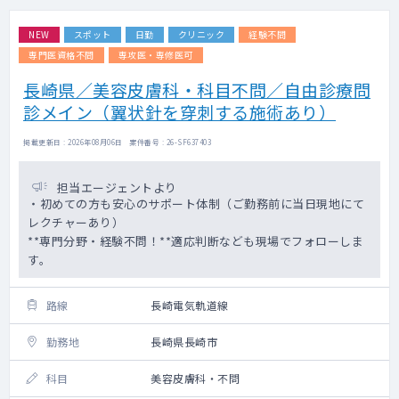
NEW
スポット
日勤
クリニック
経験不問
専門医資格不問
専攻医・専修医可
長崎県／美容皮膚科・科目不問／自由診療問
診メイン（翼状針を穿刺する施術あり）
掲載更新日 : 2026年08月06日 案件番号 : 26-SF637403
担当エージェントより
・初めての方も安心のサポート体制（ご勤務前に当日現地にて
レクチャーあり）
**専門分野・経験不問！**適応判断なども現場でフォローしま
す。
路線
長崎電気軌道線
勤務地
長崎県長崎市
科目
美容皮膚科・不問