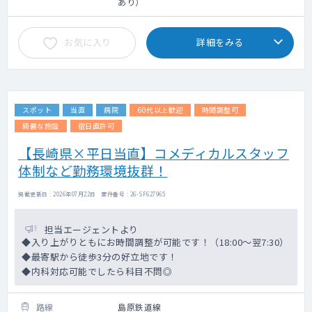
あり）
お気に入り
詳細をみる
スポット
当直
病院
60代以上歓迎
時間調整可
綺麗な施設
宿日直許可
【長崎県×平日当直】コメディカルスタッフ
体制など勤務環境抜群！
掲載更新日 : 2026年07月22日 案件番号 : 26-SF627965
担当エージェントより
◆入り上がりともにお時間調整が可能です！（18:00～翌7:30）
◆最寄駅から徒歩3分の好立地です！
◆内科対応可能でしたら科目不問◎
路線
島原鉄道線