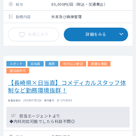
給与
80,000円/回（税込・交通費込）
勤務内容
外来及び病棟管理
お気に入り
詳細をみる
スポット
日当直
病院
60代以上歓迎
綺麗な施設
宿日直許可
【長崎県×日当直】コメディカルスタッフ体
制など勤務環境抜群！
掲載更新日 : 2026年07月22日 案件番号 : 26-SF628029
担当エージェントより
◆内科対応可能でしたら科目不問◎