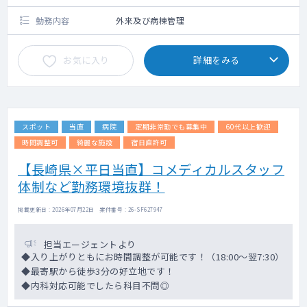
勤務内容
外来及び病棟管理
お気に入り
詳細をみる
スポット
当直
病院
定期非常勤でも募集中
60代以上歓迎
時間調整可
綺麗な施設
宿日直許可
【長崎県×平日当直】コメディカルスタッフ
体制など勤務環境抜群！
掲載更新日 : 2026年07月22日 案件番号 : 26-SF627947
担当エージェントより
◆入り上がりともにお時間調整が可能です！（18:00～翌7:30）
◆最寄駅から徒歩3分の好立地です！
◆内科対応可能でしたら科目不問◎