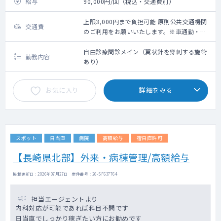
給与
90,000円/回（税込・交通費別）
上限3,000円まで負担可能 原則公共交通機関
交通費
のご利用をお願いいたします。※車通勤・タ
クシー利用要相談
自由診療問診メイン（翼状針を穿刺する施術
勤務内容
あり）
お気に入り
詳細をみる
スポット
日当直
病院
高額給与
宿日直許可
【長崎県北部】外来・病棟管理/高額給与
掲載更新日 : 2026年07月27日 案件番号 : 26-SF637764
担当エージェントより
内科対応が可能であれば科目不問です
日当直でしっかり稼ぎたい方にお勧めです