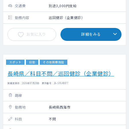
交通費
別途3,000円支給
勤務内容
巡回健診（企業健診）
お気に入り
詳細をみる
スポット
日勤
その他医療施設
長崎県／科目不問／巡回健診（企業健診）
掲載更新日 : 2026年07月28日 案件番号 : 26-SF640077
路線
勤務地
長崎県西海市
科目
不問