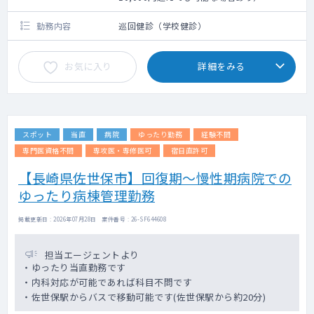
勤務内容
巡回健診（学校健診）
お気に入り
詳細をみる
スポット
当直
病院
ゆったり勤務
経験不問
専門医資格不問
専攻医・専修医可
宿日直許可
【長崎県佐世保市】回復期～慢性期病院での
ゆったり病棟管理勤務
掲載更新日 : 2026年07月28日 案件番号 : 26-SF644608
担当エージェントより
・ゆったり当直勤務です
・内科対応が可能であれば科目不問です
・佐世保駅からバスで移動可能です(佐世保駅から約20分)