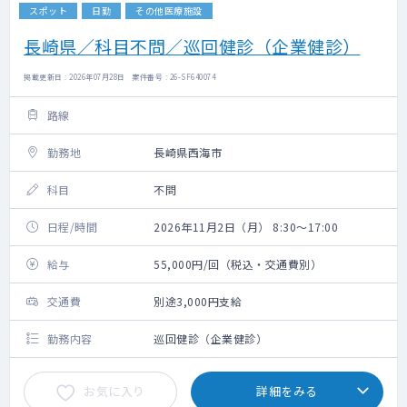
スポット
日勤
その他医療施設
長崎県／科目不問／巡回健診（企業健診）
掲載更新日 : 2026年07月28日 案件番号 : 26-SF640074
路線
勤務地
長崎県西海市
科目
不問
日程/時間
2026年11月2日（月） 8:30～17:00
給与
55,000円/回（税込・交通費別）
交通費
別途3,000円支給
勤務内容
巡回健診（企業健診）
お気に入り
詳細をみる