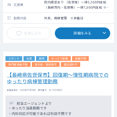
院内規定あり （佐世保）一律3,500円支給
交通費
（長崎市内・佐賀等）一律7,000円支給 ※当
日どちからいらっしゃるか応募時にお知らせ
ください。
勤務内容
外来、病棟管理 ※非番日
お気に入り
詳細をみる
スポット
当直
病院
ゆったり勤務
経験不問
専門医資格不問
専攻医・専修医可
宿日直許可
【長崎県佐世保市】回復期～慢性期病院での
ゆったり病棟管理勤務
掲載更新日 : 2026年07月28日 案件番号 : 26-SF644609
担当エージェントより
・ゆったり当直勤務です
・内科対応が可能であれば科目不問です