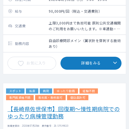
給与
90,000円/回（税込・交通費別）
上限3,000円まで負担可能 原則公共交通機関
交通費
のご利用をお願いいたします。※車通勤・タ
クシー利用要相談
自由診療問診メイン（翼状針を穿刺する施術
勤務内容
あり）
お気に入り
詳細をみる
スポット
当直
病院
ゆったり勤務
経験不問
専門医資格不問
専攻医・専修医可
宿日直許可
【長崎県佐世保市】回復期～慢性期病院での
ゆったり病棟管理勤務
掲載更新日 : 2026年07月28日 案件番号 : 26-SF644610