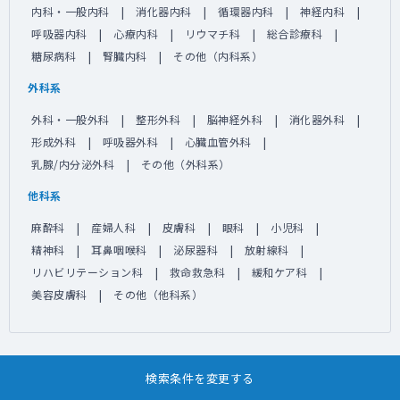
内科・一般内科
消化器内科
循環器内科
神経内科
呼吸器内科
心療内科
リウマチ科
総合診療科
糖尿病科
腎臓内科
その他（内科系）
外科系
外科・一般外科
整形外科
脳神経外科
消化器外科
形成外科
呼吸器外科
心臓血管外科
乳腺/内分泌外科
その他（外科系）
他科系
麻酔科
産婦人科
皮膚科
眼科
小児科
精神科
耳鼻咽喉科
泌尿器科
放射線科
リハビリテーション科
救命救急科
緩和ケア科
美容皮膚科
その他（他科系）
検索条件を変更する