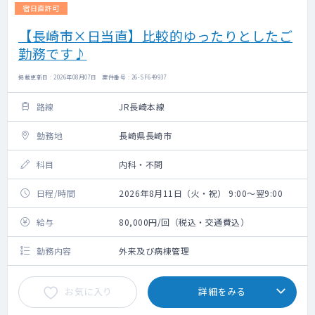
宿日直許可
【長崎市×日当直】比較的ゆったりとしたご
勤務です♪
掲載更新日 : 2026年08月07日 案件番号 : 26-SF649937
路線
JR長崎本線
勤務地
長崎県長崎市
科目
内科・不問
日程/時間
2026年8月11日（火・祝） 9:00～翌9:00
給与
80,000円/回（税込・交通費込）
勤務内容
外来及び病棟管理
お気に入り
詳細をみる