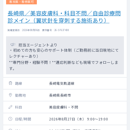
専攻医・専修医可
長崎県／美容皮膚科・科目不問／自由診療問
診メイン（翼状針を穿刺する施術あり）
掲載更新日 : 2026年08月06日 案件番号 : 26-SF637408
担当エージェントより
・初めての方も安心のサポート体制（ご勤務前に当日現地にて
レクチャーあり）
**専門分野・経験不問！**適応判断なども現場でフォローしま
す。
路線
長崎電気軌道線
勤務地
長崎県長崎市
科目
美容皮膚科・不問
日程/時間
2026年8月27日（木） 9:00～19:00