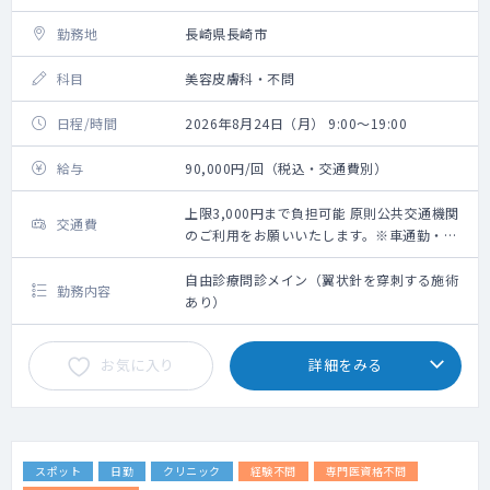
勤務地
長崎県長崎市
科目
美容皮膚科・不問
日程/時間
2026年8月24日（月） 9:00～19:00
給与
90,000円/回（税込・交通費別）
上限3,000円まで負担可能 原則公共交通機関
交通費
のご利用をお願いいたします。※車通勤・タ
クシー利用要相談
自由診療問診メイン（翼状針を穿刺する施術
勤務内容
あり）
お気に入り
詳細をみる
スポット
日勤
クリニック
経験不問
専門医資格不問