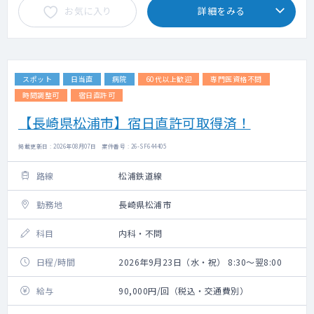
お気に入り
詳細をみる
スポット
日当直
病院
60代以上歓迎
専門医資格不問
時間調整可
宿日直許可
【長崎県松浦市】宿日直許可取得済！
掲載更新日 : 2026年08月07日 案件番号 : 26-SF644405
路線
松浦鉄道線
勤務地
長崎県松浦市
科目
内科・不問
日程/時間
2026年9月23日（水・祝） 8:30～翌8:00
給与
90,000円/回（税込・交通費別）