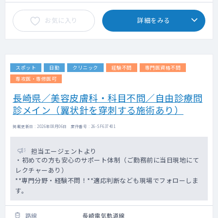
お気に入り
詳細をみる
スポット
日勤
クリニック
経験不問
専門医資格不問
専攻医・専修医可
長崎県／美容皮膚科・科目不問／自由診療問
診メイン（翼状針を穿刺する施術あり）
掲載更新日 : 2026年08月06日 案件番号 : 26-SF637401
担当エージェントより
・初めての方も安心のサポート体制（ご勤務前に当日現地にて
レクチャーあり）
**専門分野・経験不問！**適応判断なども現場でフォローしま
す。
路線
長崎電気軌道線