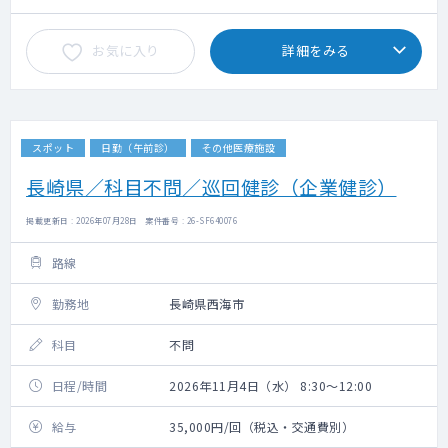
お気に入り
詳細をみる
スポット
日勤（午前診）
その他医療施設
長崎県／科目不問／巡回健診（企業健診）
掲載更新日 : 2026年07月28日 案件番号 : 26-SF640076
路線
勤務地
長崎県西海市
科目
不問
日程/時間
2026年11月4日（水） 8:30～12:00
給与
35,000円/回（税込・交通費別）