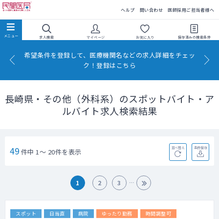
民間医局
ヘルプ
問い合わせ
医師採用ご担当者様へ
求人検索
マイページ
お気に入り
保存済みの
検索条件
希望条件を登録して、医療機関名などの求人詳細をチェッ
ク！登録はこちら
長崎県・その他（外科系）のスポットバイト・ア
ルバイト求人検索結果
49
並べ替え
条件保存
件中 1～ 20件を表示
1
2
3
スポット
日当直
病院
ゆったり勤務
時間調整可