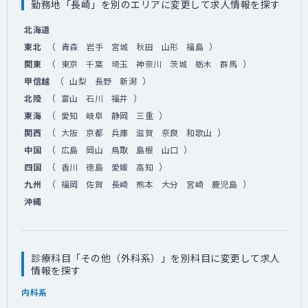
勤務地「長崎」を別のエリアに変更して求人情報を探す
北海道
（
）
東北
青森
岩手
宮城
秋田
山形
福島
（
）
関東
東京
千葉
埼玉
神奈川
茨城
栃木
群馬
（
）
甲信越
山梨
長野
新潟
（
）
北陸
富山
石川
福井
（
）
東海
愛知
岐阜
静岡
三重
（
）
関西
大阪
京都
兵庫
滋賀
奈良
和歌山
（
）
中国
広島
岡山
鳥取
島根
山口
（
）
四国
香川
徳島
愛媛
高知
（
）
九州
福岡
佐賀
長崎
熊本
大分
宮崎
鹿児島
沖縄
診療科目「その他（外科系）」を別科目に変更して求人
情報を探す
内科系