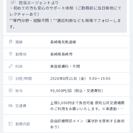
担当エージェントより
・初めての方も安心のサポート体制（ご勤務前に当日現地にて
レクチャーあり）
**専門分野・経験不問！**適応判断なども現場でフォローしま
す。
路線
長崎電気軌道線
勤務地
長崎県長崎市
科目
美容皮膚科・不問
日程/時間
2026年8月21日（金） 9:00～19:00
給与
90,000円/回（税込・交通費別）
上限3,000円まで負担可能 原則公共交通機関
交通費
のご利用をお願いいたします。※車通勤・タ
クシー利用要相談
自由診療問診メイン（翼状針を穿刺する施術
勤務内容
あり）