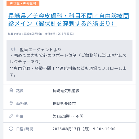
専攻医・専修医可
長崎県／美容皮膚科・科目不問／自由診療問
診メイン（翼状針を穿刺する施術あり）
掲載更新日 : 2026年08月06日 案件番号 : 26-SF637403
担当エージェントより
・初めての方も安心のサポート体制（ご勤務前に当日現地にて
レクチャーあり）
**専門分野・経験不問！**適応判断なども現場でフォローしま
す。
路線
長崎電気軌道線
勤務地
長崎県長崎市
科目
美容皮膚科・不問
日程/時間
2026年8月17日（月） 9:00～19:00