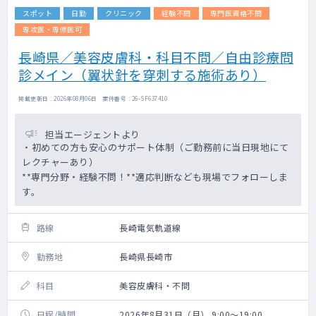
スポット
日勤
クリニック
経験不問
専門医資格不問
専攻医・専修医可
長崎県／美容皮膚科・科目不問／自由診療問
診メイン（翼状針を穿刺する施術あり）
掲載更新日 : 2026年08月06日 案件番号 : 26-SF637410
担当エージェントより
・初めての方も安心のサポート体制（ご勤務前に当日現地にて
レクチャーあり）
**専門分野・経験不問！**適応判断なども現場でフォローしま
す。
路線
長崎電気軌道線
勤務地
長崎県長崎市
科目
美容皮膚科・不問
日程/時間
2026年8月31日（月） 9:00～19:00