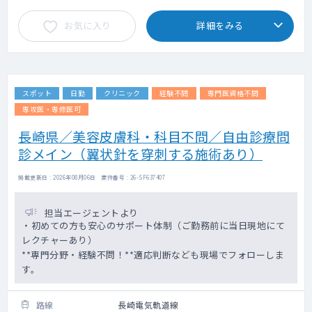
お気に入り
詳細をみる
スポット
日勤
クリニック
経験不問
専門医資格不問
専攻医・専修医可
長崎県／美容皮膚科・科目不問／自由診療問
診メイン（翼状針を穿刺する施術あり）
掲載更新日 : 2026年08月06日 案件番号 : 26-SF637407
担当エージェントより
・初めての方も安心のサポート体制（ご勤務前に当日現地にて
レクチャーあり）
**専門分野・経験不問！**適応判断なども現場でフォローしま
す。
路線
長崎電気軌道線