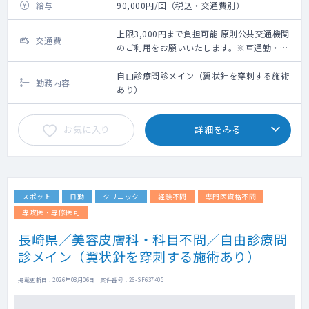
給与
90,000円/回（税込・交通費別）
上限3,000円まで負担可能 原則公共交通機関
交通費
のご利用をお願いいたします。※車通勤・タ
クシー利用要相談
自由診療問診メイン（翼状針を穿刺する施術
勤務内容
あり）
お気に入り
詳細をみる
スポット
日勤
クリニック
経験不問
専門医資格不問
専攻医・専修医可
長崎県／美容皮膚科・科目不問／自由診療問
診メイン（翼状針を穿刺する施術あり）
掲載更新日 : 2026年08月06日 案件番号 : 26-SF637405