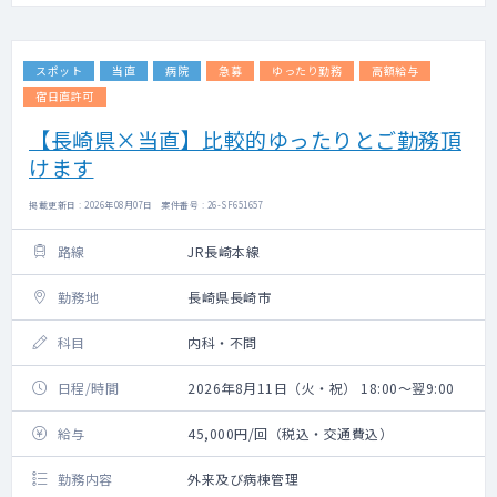
スポット
当直
病院
急募
ゆったり勤務
高額給与
宿日直許可
【長崎県×当直】比較的ゆったりとご勤務頂
けます
掲載更新日 : 2026年08月07日 案件番号 : 26-SF651657
路線
JR長崎本線
勤務地
長崎県長崎市
科目
内科・不問
日程/時間
2026年8月11日（火・祝） 18:00～翌9:00
給与
45,000円/回（税込・交通費込）
勤務内容
外来及び病棟管理