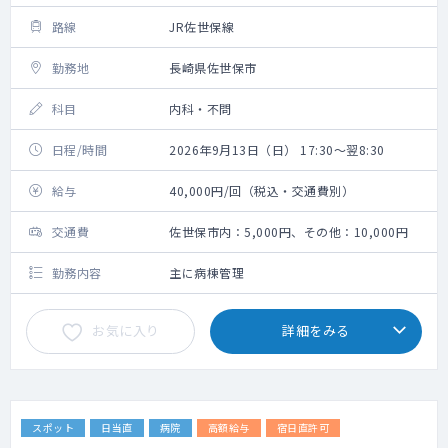
路線
JR佐世保線
勤務地
長崎県佐世保市
科目
内科・不問
日程/時間
2026年9月13日（日） 17:30～翌8:30
給与
40,000円/回（税込・交通費別）
交通費
佐世保市内：5,000円、その他：10,000円
勤務内容
主に病棟管理
お気に入り
詳細をみる
スポット
日当直
病院
高額給与
宿日直許可