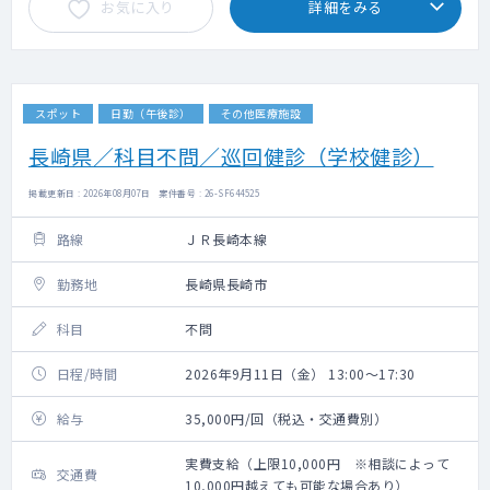
お気に入り
詳細をみる
スポット
日勤（午後診）
その他医療施設
長崎県／科目不問／巡回健診（学校健診）
掲載更新日 : 2026年08月07日 案件番号 : 26-SF644525
路線
ＪＲ長崎本線
勤務地
長崎県長崎市
科目
不問
日程/時間
2026年9月11日（金） 13:00～17:30
給与
35,000円/回（税込・交通費別）
実費支給（上限10,000円 ※相談によって
交通費
10,000円越えても可能な場合あり）