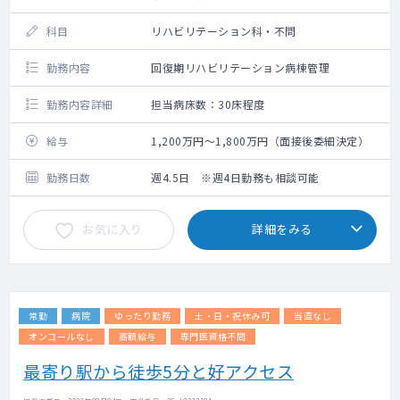
科目
リハビリテーション科・不問
勤務内容
回復期リハビリテーション病棟管理
勤務内容詳細
担当病床数：30床程度
給与
1,200万円～1,800万円（面接後委細決定）
勤務日数
週4.5日 ※週4日勤務も相談可能
お気に入り
詳細をみる
常勤
病院
ゆったり勤務
土・日・祝休み可
当直なし
オンコールなし
高額給与
専門医資格不問
最寄り駅から徒歩5分と好アクセス