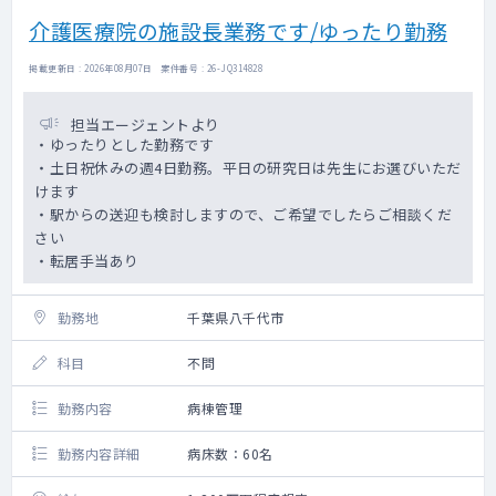
介護医療院の施設長業務です/ゆったり勤務
掲載更新日 : 2026年08月07日 案件番号 : 26-JQ314828
担当エージェントより
・ゆったりとした勤務です
・土日祝休みの週4日勤務。平日の研究日は先生にお選びいただ
けます
・駅からの送迎も検討しますので、ご希望でしたらご相談くだ
さい
・転居手当あり
勤務地
千葉県八千代市
科目
不問
勤務内容
病棟管理
勤務内容詳細
病床数：60名