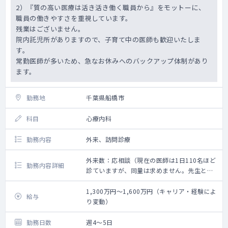
2）『質の高い医療は活き活き働く職員から』をモットーに、
職員の働きやすさを重視しています。
残業はございません。
院内託児所がありますので、子育て中の医師も歓迎いたしま
す。
常勤医師が多いため、急なお休みへのバックアップ体制があり
ます。
勤務地
千葉県船橋市
科目
心療内科
勤務内容
外来、訪問診療
外来数：応相談（現在の医師は1日110名ほど
勤務内容詳細
診ていますが、同量は求めません。先生とご
相談して決定していきたいと考えていま
す。）
1,300万円～1,600万円（キャリア・経験によ
給与
・外来を中心に、可能であれば訪問診療もお
り変動）
願いいたします。
勤務日数
週4～5日