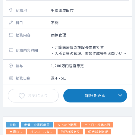
勤務地
千葉県成田市
科目
不問
勤務内容
病棟管理
・介護医療院の施設長業務です
勤務内容詳細
・入所者様の管理、書類作成等をお願いいた
します。
給与
1,200万円程度想定
勤務日数
週4～5日
お気に入り
詳細をみる
常勤
老健・介護医療院
ゆったり勤務
土・日・祝休み可
当直なし
オンコールなし
託児施設あり
60代以上歓迎