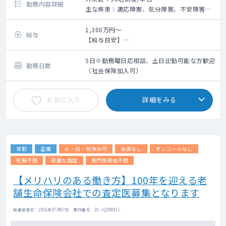
勤務内容詳細
主な疾患：適応障害、気分障害、不安障害、
発達障害 ※場所柄、会社員のうつ病等が多い
です。
1,300万円～
給与
外来患者数(半日あたり)：30名前後/日、5名/
【給与目安】
コマ(30分）
週5日、1日5時間の場合：年収1300万円〜
外来初診人数：1～3名/半日程度
9:30〜14:30 (休憩なし）
5日※勤務曜日応相談、土日出勤可能な方歓迎
勤務日数
体 制：1-3診体制
※ただし平均週に1~2回、上記以外の時間に
（社会保険加入可）
設 備：電子カルテ ※カルテ入力クラーク無
開催するカンファレンス等への出席がありま
し
す
お気に入り
詳細をみる
体 制：常勤1名/非常勤2名（クリニック全
体）
駅チカのクリニックでの精神科外来の業務で
す。
常勤
企業
土・日・祝休み可
当直なし
オンコールなし
若い方からご高齢の方まで幅広い患者さんが
来院されます。
経験不問
綺麗な施設
専門医資格不問
主に社会生活の中で感じるストレスや、発達
【メリハリのある働き方】100年を迎える老
障害やPTSDといった患者さんの抱える「生き
舗生命保険会社での査定医募集となります
づらさ」に目を向け、
多職種と連携してそれらを少しでも軽くでき
るクリニックを目指しています。
掲載更新日 : 2026年07月07日 案件番号 : 25-JQ308831