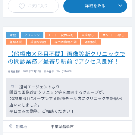
お気に入り
詳細をみる
・外来は系列クリニックで行っておりますの
で、病棟業務に専念できます。
常勤
クリニック
土・日・祝休み可
当直なし
オンコールなし
経験不問
綺麗な施設
専門医資格不問
通勤便利
【船橋市×科目不問】画像診断クリニックで
の問診業務／最寄り駅前でアクセス良好！
掲載更新日 : 2026年07月30日 案件番号 : 26-JQ314609
担当エージェントより
関西で画像診断クリニック等を展開するグループが、
2025年4月にオープンする医療モール内にクリニックを新規出
店いたしました。
平日のみの勤務、ご相談ください！
勤務地
千葉県船橋市