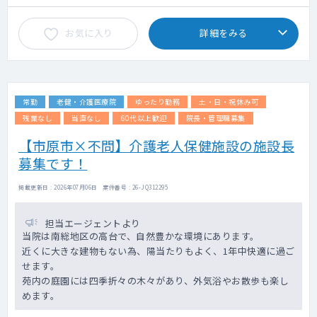
お気に入り
詳細をみる
常勤
老健・介護医療院
ゆったり勤務
土・日・祝休み可
残業なし
当直なし
60代以上歓迎
院長・管理職募集
【市原市×不問】介護老人保健施設の施設長
募集です！
掲載更新日 : 2026年07月06日 案件番号 : 26-JQ312295
担当エージェントより
当院は南総地区の高台で、自然豊かな環境にあります。
近くに大きな建物もない為、陽当たりもよく、1年中快適に過ご
せます。
苑内の庭園には四季折々の木々があり、外気浴やお散歩も楽し
めます。