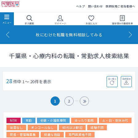
民間医局
ヘルプ
問い合わせ
医師採用ご担当者様へ
求人検索
マイページ
お気に入り
保存済みの
検索条件
秋にむけた転職を無料相談してみる
千葉県・心療内科の転職・常勤求人検索結果
28
並べ替え
条件保存
件中 1～ 20件を表示
1
2
NEW
常勤
老健・介護医療院
ゆったり勤務
土・日・祝休み可
当直なし
オンコールなし
60代以上歓迎
経験不問
院長・管理職募集
綺麗な施設
専門医資格不問