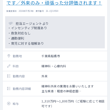
です／外来のみ・頑張った分評価されます！
掲載更新日 : 2026年07月24日 案件番号 : 26-JQ314569
担当エージェントより
・インセンティブ制度あり
・救急対応なし
・通勤便利
・育児に対する理解あり
勤務地
千葉県船橋市
科目
精神科・心療内科
勤務内容
外来
精神科外来の業務をお願いいたします
勤務内容詳細
主な疾患：軽度の神経症圏
年齢層：20～30代が多いです
診療体制：2～4診制
1,310万円～1,800万円（ご経験に応じて相談
給与
可です）