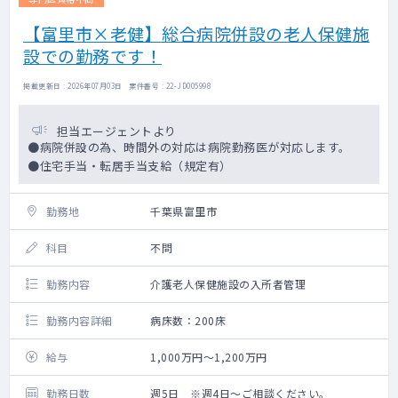
【富里市×老健】総合病院併設の老人保健施
設での勤務です！
掲載更新日 : 2026年07月03日 案件番号 : 22-JD005998
担当エージェントより
●病院併設の為、時間外の対応は病院勤務医が対応します。
●住宅手当・転居手当支給（規定有）
勤務地
千葉県富里市
科目
不問
勤務内容
介護老人保健施設の入所者管理
勤務内容詳細
病床数：200床
給与
1,000万円～1,200万円
勤務日数
週5日 ※週4日～ご相談ください。