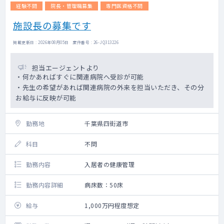
経験不問
院長・管理職募集
専門医資格不問
施設長の募集です
掲載更新日 : 2026年08月05日 案件番号 : 26-JQ313226
担当エージェントより
・何かあればすぐに関連病院へ受診が可能
・先生の希望があれば関連病院の外来を担当いただき、その分
お給与に反映が可能
勤務地
千葉県四街道市
科目
不問
勤務内容
入居者の健康管理
勤務内容詳細
病床数：50床
給与
1,000万円程度想定