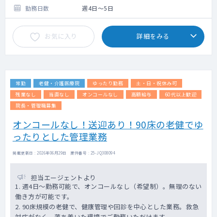
勤務日数
週4日～5日
以下の業務を中心にご担当いただきます。
1. 問診・内科診察・結果説明
お気に入り
詳細をみる
2. 読影業務（心電図、胸部X線、胃部X線、腹
部エコーのいずれか）
3. 結果票の作成
※ご経験やご希望に応じて、担当業務の調整
常勤
老健・介護医療院
ゆったり勤務
土・日・祝休み可
も可能です。柔軟にご相談ください。
残業なし
当直なし
オンコールなし
高額給与
60代以上歓迎
院長・管理職募集
オンコールなし！送迎あり！90床の老健でゆ
ったりとした管理業務
掲載更新日 : 2026年06月29日 案件番号 : 25-JQ308094
担当エージェントより
1. 週4日～勤務可能で、オンコールなし（希望制）。無理のない
働き方が可能です。
2. 90床規模の老健で、健康管理や回診を中心とした業務。救急
対応がなく、落ち着いた環境でご勤務いただけます。