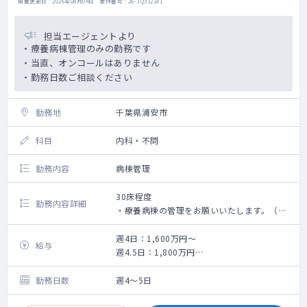
掲載更新日 : 2026年08月04日 案件番号 : 26-JQ312181
担当エージェントより
・療養病棟管理のみの勤務です
・当直、オンコールはありません
・勤務日数ご相談ください
勤務地
千葉県浦安市
科目
内科・不問
勤務内容
病棟管理
30床程度
勤務内容詳細
・療養病棟の管理をお願いいたします。（担
当患者数：30名程度）
・CV交換、気管カニューレ交換、バルーン交
週4日：1,600万円～
給与
換、褥瘡処置などが可能な先生を優遇いたし
週4.5日：1,800万円
ますが、ご対応が難しい手技がありましたら
週5日：2,000万円
お気軽にご相談ください。
勤務日数
週4～5日
・看取り対応もお願いいたします。（病院で
最期を迎えられる方が多いです。）