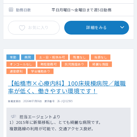
決定させていただきます
勤務日数
平日月曜日～金曜日まで週5日勤務
お気に入り
詳細をみる
常勤
病院
土・日・祝休み可
残業なし
当直なし
オンコールなし
時短勤務可
託児施設あり
綺麗な施設
通勤便利
学会補助あり
【船橋市×心療内科】100床規模病院／離職
率が低く、働きやすい環境です！
掲載更新日 : 2026年07月06日 案件番号 : 26-JQ312595
担当エージェントより
1）2015年に新築移転し、とても綺麗な病院です。
複数路線の利用が可能で、交通アクセス良好。