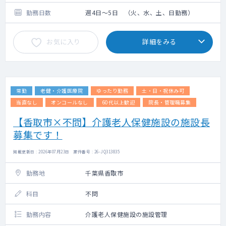
勤務日数
週4日～5日 （火、水、土、日勤務）
お気に入り
詳細をみる
常勤
老健・介護医療院
ゆったり勤務
土・日・祝休み可
当直なし
オンコールなし
60代以上歓迎
院長・管理職募集
【香取市×不問】介護老人保健施設の施設長
募集です！
掲載更新日 : 2026年07月23日 案件番号 : 26-JQ313835
勤務地
千葉県香取市
科目
不問
勤務内容
介護老人保健施設の施設管理