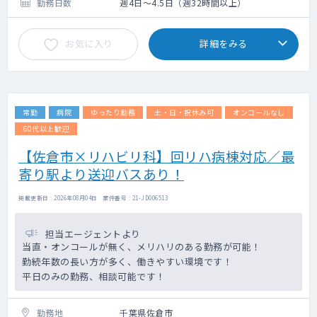
勤務日数
週4日～4.5日（週32時間以上）
お気に入り
詳細をみる
常勤
病院
ゆったり勤務
土・日・祝休み可
オンコールなし
60代以上歓迎
【佐倉市×リハビリ科】回リハ病棟対応／最
寄り駅より送迎バスあり！
掲載更新日 : 2026年08月04日 案件番号 : 21-JD006513
担当エージェントより
当直・オンコールが無く、メリハリのある勤務が可能！
勤続年数の長い方が多く、働きやすい環境です！
平日のみの勤務、相談可能です！
勤務地
千葉県佐倉市