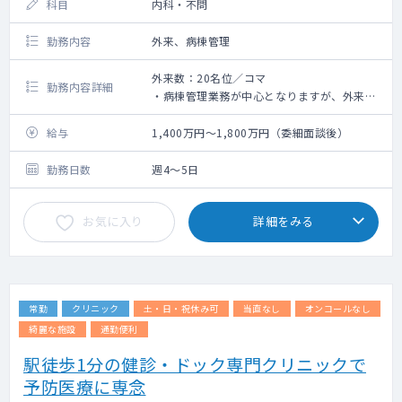
科目
内科・不問
勤務内容
外来、病棟管理
外来数：20名位／コマ
勤務内容詳細
・病棟管理業務が中心となりますが、外来診
療もお願いします
・外来：週1～2コマ
給与
1,400万円～1,800万円（委細面談後）
・受持ち数：20名位
・管理病棟：回復期リハビリテーション病
勤務日数
週4～5日
棟、地域包括ケア病棟
・早番、遅番：基本的にはありません。通
お気に入り
詳細をみる
常、院長、副院長が対応されていますが、不
在の場合、ご相談いただく場合がございます
常勤
クリニック
土・日・祝休み可
当直なし
オンコールなし
綺麗な施設
通勤便利
駅徒歩1分の健診・ドック専門クリニックで
予防医療に専念