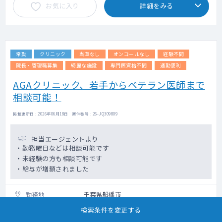
お気に入り
詳細をみる
常勤
クリニック
当直なし
オンコールなし
経験不問
院長・管理職募集
綺麗な施設
専門医資格不問
通勤便利
AGAクリニック、若手からベテラン医師まで
相談可能！
掲載更新日 : 2026年06月18日 案件番号 : 26-JQ309809
担当エージェントより
・勤務曜日などは相談可能です
・未経験の方も相談可能です
・給与が増額されました
勤務地
千葉県船橋市
検索条件を変更する
科目
不問