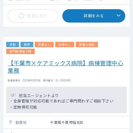
お気に入り
詳細をみる
常勤
病院
残業なし
当直なし
綺麗な施設
専門医資格不問
【千葉市×ケアミックス病院】病棟管理中心
業務
掲載更新日 : 2026年06月29日 案件番号 : 22-JD002988
担当エージェントより
・全身管理が対応可能であればご専門問わずご相談下さい
・定時帰宅可能
勤務地
千葉県千葉市稲毛区