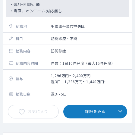
・週3日相談可能
・当直、オンコール対応無し
勤務地
千葉県千葉市中央区
科目
訪問診療・不問
勤務内容
訪問診療
勤務内容詳細
件数：1日10件程度（最大15件程度）
1,296万円～2,400万円
給与
週3日 1,296万円～1,440万円
週4日 1,728万円～1,920万円
週5日 2,160万円～2,400万円
勤務日数
週3～5日
（経験・スキルにより決定）
お気に入り
詳細をみる