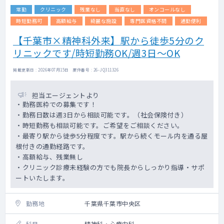
常勤
クリニック
残業なし
当直なし
オンコールなし
時短勤務可
高額給与
綺麗な施設
専門医資格不問
通勤便利
【千葉市×精神科外来】駅から徒歩5分のク
リニックです/時短勤務OK/週3日～OK
掲載更新日 : 2026年07月15日 案件番号 : 26-JQ311326
担当エージェントより
・勤務医枠での募集です！
・勤務日数は週3日から相談可能です。（社会保険付き）
・時短勤務も相談可能です。ご希望をご相談ください。
・最寄り駅から徒歩5分程度です。駅から続くモール内を通る屋
根付きの通勤経路です。
・高額給与、残業無し
・クリニック診療未経験の方でも院長からしっかり指導・サポ
ートいたします。
勤務地
千葉県千葉市中央区
科目
精神科・心療内科