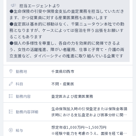
担当エージェントより
●生命保険の引受や保険金支払の査定業務を担当していただき
ます、かつ従業員に対する産業医業務もお願いします
●査定医は基本的に移動はなく、千葉ニュータウン本社での勤
務となりますが、ケースによっては宿泊を伴う出張をお願いす
ることもあります
●個人の多様性を尊重し、各自の力を効果的に発揮できるよ
う、女性の活躍推進、障がい者雇用、仕事と子育て・介護の両
立支援など、ダイバーシティの推進に取り組んでいる企業です
勤務地
千葉県印西市
科目
不問・産業医
勤務内容
査定医および産業医業務
生命保険加入時の引受査定または保険金等請
勤務内容詳細
求時における支払査定および医事分析に関す
る業務かつ従業員に対する産業医業務
想定年収1,000万円～1,500万円
給与
※経験や能力を考慮のうえ、面接を経て最終