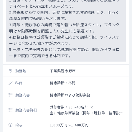
ライベートとの両立もスムーズです。
2.最寄駅から徒歩圏内、天候に左右されず通勤もラク。明るく
清潔な院内で勤務いただけます。
3.問診・読影中心の業務で落ち着いた診療スタイル。ブランク
明けや勤務時間を調整したい先生にも最適です。
4.勤務日数や担当業務はご希望に応じて調整可能。ライフステ
ージに合わせた働き方が選べます。
5.一次・二次予防の要として地域医療に貢献。健診からフォロ
ーまで院内で完結できる体制です。
勤務地
千葉県習志野市
科目
健康診断・不問
勤務内容
健康診断および読影業務
受診者数：30～40名/コマ
勤務内容詳細
主に健康診断業務（問診・聴打診・結果説明
など）および画像診断の読影業務をお願いい
たします。
給与
1,000万円～1,400万円
診療体制は1診体制です。