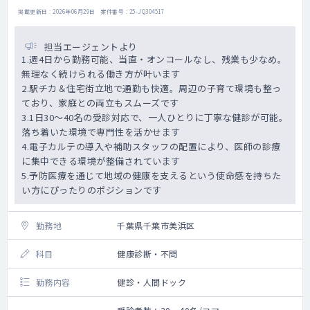
掲載更新日 : 2026年06月29日 案件番号 : 25-JQ304517
担当エージェントより
1.週4日から勤務可能、当直・オンコールなし、残業も少なめ。
無理なく続けられる働き方が叶います
2.駅チカ＆住宅街立地で通勤も快適。周辺の子育て環境も整っ
ており、家庭との両立もスムーズです
3.1日30～40名の受診対応で、一人ひとりに丁寧な健診が可能。
落ち着いた環境で専門性を活かせます
4.電子カルテの導入や補助スタッフの配置により、医師の診療
に集中できる環境が整備されています
5.予防医療を通じて地域の健康を支えるという使命感を持ちた
い方にぴったりのポジションです
勤務地
千葉県千葉市美浜区
科目
健康診断・不問
勤務内容
健診・人間ドック