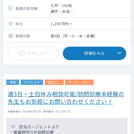
入所：100名
勤務内容詳細
通所：40名
・入所者への月1回の定期診察（4～5名/日）
／定期処方
給与
1,200万円～
・臨時診察／臨時処方
・介護認定に係る書類作成
勤務日数
週4日（月・火・水・金曜）
・新規入所者の診察
・ご家族様への病状説明
お気に入り
詳細をみる
・委員会出席
常勤
クリニック
当直なし
オンコールなし
週3日・土日休み相談可能/訪問診療未経験の
先生もお気軽にお問い合わせください！
掲載更新日 : 2026年07月17日 案件番号 : 25-JQ307132
担当エージェントより
・看護師同行の訪問診療