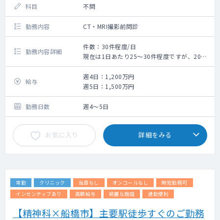
科目
不問
勤務内容
CT・MRI撮影前問診
件数：30件程度/日
勤務内容詳細
現在は1日あたり25～30件程度ですが、2026
年夏・秋ごろより医療モールのテナントが埋
まり始めるため
週4日：1,200万円
給与
1日あたり35件程度の件数を目指していきま
週5日：1,500万円
す。
整形外科、頭部領域の患者様が多いです。
勤務日数
週4～5日
お気に入り
詳細をみる
常勤
クリニック
当直なし
オンコールなし
時短勤務可
インセンティブあり
高額給与
綺麗な施設
通勤便利
【精神科×船橋市】主要駅徒歩すぐのご勤務