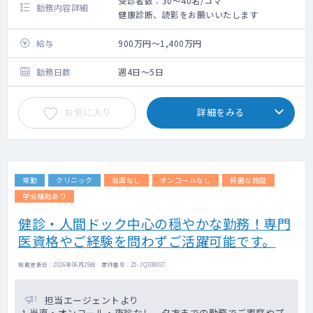
受診者数：30～40名/コマ
勤務内容詳細
健康診断、読影をお願いいたします
給与
900万円～1,400万円
勤務日数
週4日～5日
お気に入り
詳細をみる
常勤
クリニック
当直なし
オンコールなし
綺麗な施設
学会補助あり
健診・人間ドック中心の穏やかな勤務！専門
医資格やご経験を問わずご活躍可能です。
掲載更新日 : 2026年06月29日 案件番号 : 25-JQ308037
担当エージェントより
1.当直・オンコール・夜診なし。夕方までの勤務でご家庭やプ