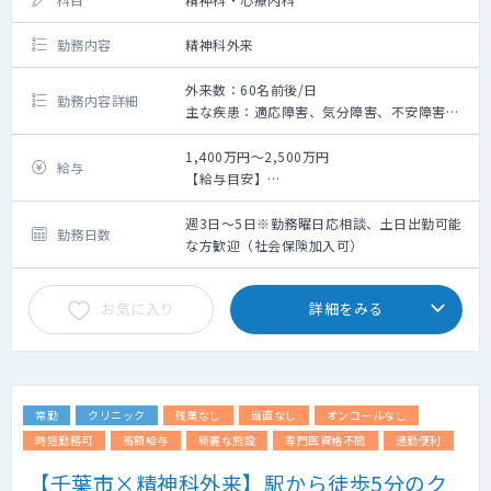
勤務内容
精神科外来
外来数：60名前後/日
勤務内容詳細
主な疾患：適応障害、気分障害、不安障害、
発達障害 ※場所柄、会社員のうつ病等が多い
です。
1,400万円～2,500万円
給与
外来患者数(1日あたり)：60名前後/日、5名/
【給与目安】
コマ(30分）
週4.5日、1日8時間50分の場合：年収2,500
外来初診人数：3～5名/日程度
万円〜
週3日～5日※勤務曜日応相談、土日出勤可能
勤務日数
体 制：1-3診体制
週4日、1日8時間50分の場合：年収2,200万
な方歓迎（社会保険加入可）
設 備：電子カルテ ※カルテ入力クラーク無
円〜
し
週3日、1日8時間50分の場合：年収1,500万
お気に入り
詳細をみる
体 制：常勤1名/非常勤2名（クリニック全
円〜
体）
9:30〜19:20 (休憩1時間）
【時短勤務の場合の給与目安】
駅チカのクリニックでの精神科外来の業務で
週5日、1日6.5時間の場合：年収1,700万
す。
円〜
常勤
クリニック
残業なし
当直なし
オンコールなし
若い方からご高齢の方まで幅広い患者さんが
週4日、1日6.5時間の場合：年収1,400万円〜
来院されます。
時短勤務可
高額給与
綺麗な施設
専門医資格不問
通勤便利
主に社会生活の中で感じるストレスや、発達
9:30〜17:00（休憩45分）など
【千葉市×精神科外来】駅から徒歩5分のク
障害やPTSDといった患者さんの抱える「生き