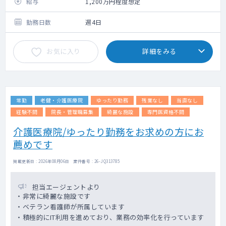
給与
1,200万円程度想定
勤務日数
週4日
お気に入り
詳細をみる
常勤
老健・介護医療院
ゆったり勤務
残業なし
当直なし
経験不問
院長・管理職募集
綺麗な施設
専門医資格不問
介護医療院/ゆったり勤務をお求めの方にお
薦めです
掲載更新日 : 2026年08月06日 案件番号 : 26-JQ313785
担当エージェントより
・非常に綺麗な施設です
・ベテラン看護師が所属しています
・積極的にIT利用を進めており、業務の効率化を行っています