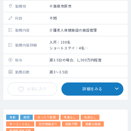
勤務地
千葉県市原市
科目
不問
勤務内容
介護老人保健施設の施設管理
入所：100名
勤務内容詳細
ショートステイ：4名
デイケア：38名
リハビリにも力を入れており、温熱療法や機
給与
週3.5日の場合、1,500万円程度
能訓練など、
入所者それぞれに合ったリハビリプランを提
勤務日数
週3～3.5日
供しています。
ユニット型を採用しているため、少人数で、
お気に入り
詳細をみる
家庭的な雰囲気で日々の生活を送られていま
す。
常勤
病院
ゆったり勤務
残業なし
当直なし
オンコールなし
託児施設あり
経験不問
綺麗な施設
専門医資格不問