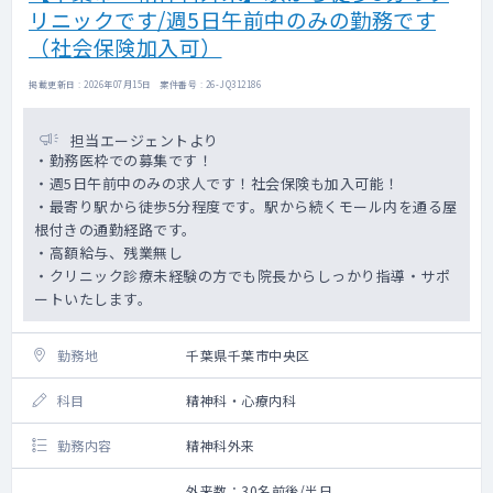
リニックです/週5日午前中のみの勤務です
づらさ」に目を向け、
多職種と連携してそれらを少しでも軽くでき
（社会保険加入可）
るクリニックを目指しています。
掲載更新日 : 2026年07月15日 案件番号 : 26-JQ312186
担当エージェントより
・勤務医枠での募集です！
・週5日午前中のみの求人です！社会保険も加入可能！
・最寄り駅から徒歩5分程度です。駅から続くモール内を通る屋
根付きの通勤経路です。
・高額給与、残業無し
・クリニック診療未経験の方でも院長からしっかり指導・サポ
ートいたします。
勤務地
千葉県千葉市中央区
科目
精神科・心療内科
勤務内容
精神科外来
外来数：30名前後/半日