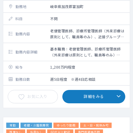
勤務地
岐阜県加茂郡富加町
科目
不問
老健管理医師、診療所管理医師（外来診療は
勤務内容
原則として、職員等のみ）、近接グループホ
ーム入居者の主治医
基本職務：老健管理医師、診療所管理医師
勤務内容詳細
（外来診療は原則として、職員等のみ）
近接グループホーム入居者の主治医
（老健100床、デイケア40名定員、グループ
給与
1,200万円程度
ホーム9名定員）
勤務日数
週5日程度 ※週4日応相談
お気に入り
詳細をみる
常勤
老健・介護医療院
ゆったり勤務
土・日・祝休み可
残業なし
当直なし
60代以上歓迎
専門医資格不問