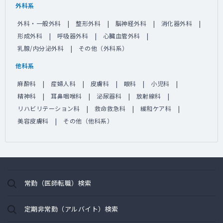
外科系
外科・一般外科
整形外科
脳神経外科
消化器外科
形成外科
呼吸器外科
心臓血管外科
乳腺/内分泌外科
その他（外科系）
他科系
麻酔科
産婦人科
皮膚科
眼科
小児科
精神科
耳鼻咽喉科
泌尿器科
放射線科
リハビリテーション科
救命救急科
緩和ケア科
美容皮膚科
その他（他科系）
常勤（医師転職）検索
定期非常勤（アルバイト）検索