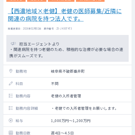
【西濃地域×老健】老健の医師募集/近隣に
関連の病院を持つ法人です。
掲載更新日 : 2026年02月02日 案件番号 : 25-JH307473
担当エージェントより
・関連病院を持つ老健のため、積極的な治療が必要な場合の連
携がスムーズです。
勤務地
岐阜県不破郡垂井町
科目
不問
勤務内容
老健の入所者管理
勤務内容詳細
・老健での入所者管理をお願いします。
給与
1,000万円～1,200万円
勤務日数
週4日～4.5日