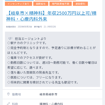
インセンティブあり
高額給与
専門医資格不問
通勤便利
【岐阜市×精神科】年収2500万円以上可/精
神科・心療内科外来
掲載更新日 : 2026年06月16日 案件番号 : 21-JN003236
担当エージェントより
◇駅チカのクリニックです。
◇完全予約制となりますので、予定通りに診療が終わることが
ほとんどです。
◇電車でのアクセスが良好です。
◇勤務日数については、週3日～勤務可能で、働く日数や曜日は
希望に応じて、選べます。
◇落ち着いた雰囲気の院長先生です。
◇医局については、フリーになります。
◇将来的に開業を検討されている先生も歓迎です。
勤務地
岐阜県岐阜市
科目
精神科・心療内科