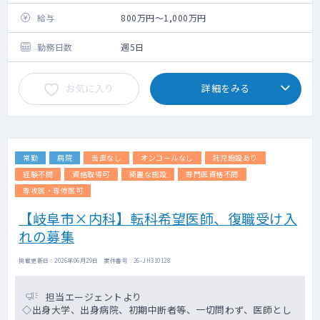
給与
800万円～1,000万円
勤務日数
週5日
お気に入り
詳細をみる
常勤
病院
当直なし
オンコールなし
託児施設あり
経験不問
資格取得可
綺麗な施設
専門医資格不問
専攻医・専修医可
【岐阜市×内科】転科希望医師、復職受け入
れの募集
掲載更新日 : 2026年06月29日 案件番号 : 26-JH310128
担当エージェントより
◇出身大学、出身病院、初期中断者等、一切問わず、医師とし