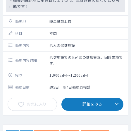
・職員用住居をご用意致しますので、単身赴任の様なかたちも
可能です！
勤務地
岐阜県郡上市
科目
不問
勤務内容
老人の保健施設
老健施設での入所者の健康管理、回診業務で
勤務内容詳細
す。
併設の病院がありますので緊急時はそちらで
対応します。
給与
1,000万円～1,200万円
重篤な場合は併設病院へご連絡いただければ
結構です。
勤務日数
週5日 ※4日勤務応相談
お気に入り
詳細をみる