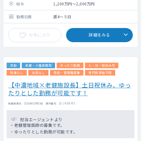
給与
1,200万円～2,000万円
勤務日数
週4～５日
お気に入り
詳細をみる
常勤
老健・介護医療院
ゆったり勤務
土・日・祝休み可
残業なし
当直なし
院長・管理職募集
専門医資格不問
【中濃地域×老健施設長】土日祝休み、ゆっ
たりとした勤務が可能です！
掲載更新日 : 2026年02月03日 案件番号 : 25-JH307475
担当エージェントより
・老健管理医師の募集です。
・ゆったりとした勤務が可能です。