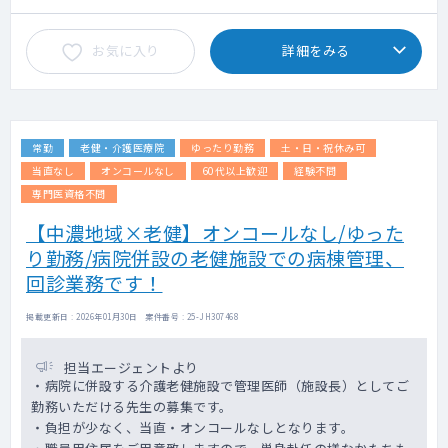
お気に入り
詳細をみる
常勤
老健・介護医療院
ゆったり勤務
土・日・祝休み可
当直なし
オンコールなし
60代以上歓迎
経験不問
専門医資格不問
【中濃地域×老健】オンコールなし/ゆった
り勤務/病院併設の老健施設での病棟管理、
回診業務です！
掲載更新日 : 2026年01月30日 案件番号 : 25-JH307468
担当エージェントより
・病院に併設する介護老健施設で管理医師（施設長）としてご
勤務いただける先生の募集です。
・負担が少なく、当直・オンコールなしとなります。