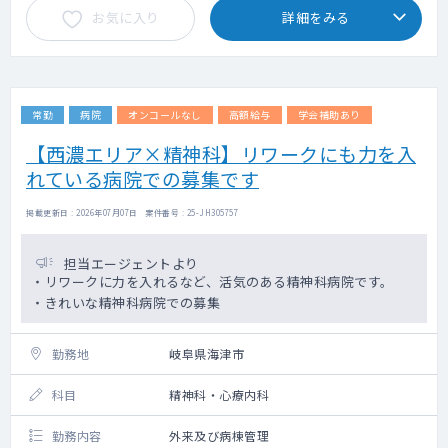
お気に入り
詳細をみる
常勤
病院
オンコールなし
高額給与
学会補助あり
【西濃エリア×精神科】リワークにも力を入
れている病院での募集です
掲載更新日 : 2026年07月07日 案件番号 : 25-JH305757
担当エージェントより
・リワークに力を入れるなど、活気のある精神科病院です。
・きれいな精神科病院での募集
勤務地
岐阜県海津市
科目
精神科・心療内科
勤務内容
外来及び病棟管理