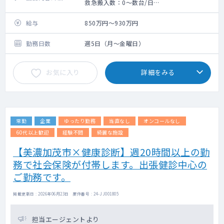
救急搬入数：0～数台/日
初期研修修了後、専門研修に進む前に内科を
中心に希望の研修を行い（原則1年間）、自分
給与
850万円～930万円
の適性に合っている分野や、深めていきたい
領域を見出していくことを目標とする研修制
勤務日数
週5日（月～金曜日）
度です。
出身大学、出身病院、年次を問わず、意欲の
お気に入り
詳細をみる
ある医師を受け入れています。
まだ経験の浅い段階から自己効力感を高め、
次のステージにつないでいくことを目指しま
す。
常勤
企業
ゆったり勤務
当直なし
オンコールなし
60代以上歓迎
経験不問
綺麗な施設
【美濃加茂市×健康診断】週20時間以上の勤
務で社会保険が付帯します。出張健診中心の
ご勤務です。
掲載更新日 : 2026年06月23日 案件番号 : 24-JJ001805
担当エージェントより