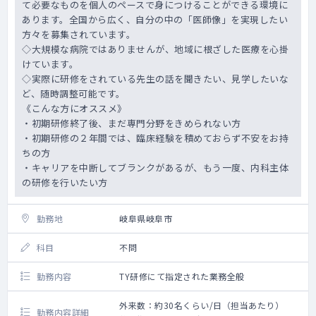
て必要なものを個人のペースで身につけることができる環境に
あります。全国から広く、自分の中の「医師像」を実現したい
方々を募集されています。
◇大規模な病院ではありませんが、地域に根ざした医療を心掛
けています。
◇実際に研修をされている先生の話を聞きたい、見学したいな
ど、随時調整可能です。
《こんな方にオススメ》
・初期研修終了後、まだ専門分野をきめられない方
・初期研修の２年間では、臨床経験を積めておらず不安をお持
ちの方
・キャリアを中断してブランクがあるが、もう一度、内科主体
の研修を行いたい方
勤務地
岐阜県岐阜市
科目
不問
勤務内容
TY研修にて指定された業務全般
外来数：約30名くらい/日（担当あたり）
勤務内容詳細