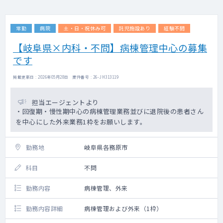
常勤
病院
土・日・祝休み可
託児施設あり
経験不問
【岐阜県×内科・不問】病棟管理中心の募集
です
掲載更新日 : 2026年05月28日 案件番号 : 26-JH313119
担当エージェントより
・回復期・慢性期中心の病棟管理業務並びに退院後の患者さん
を中心にした外来業務1枠をお願いします。
勤務地
岐阜県各務原市
科目
不問
勤務内容
病棟管理、外来
勤務内容詳細
病棟管理および外来（1枠）