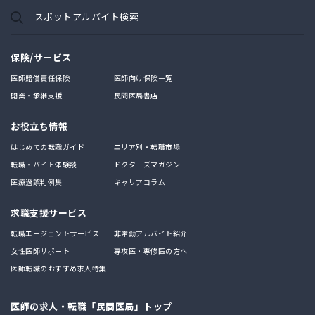
スポットアルバイト検索
保険/サービス
医師賠償責任保険
医師向け保険一覧
開業・承継支援
民間医局書店
お役立ち情報
はじめての転職ガイド
エリア別・転職市場
転職・バイト体験談
ドクターズマガジン
医療過誤判例集
キャリアコラム
求職支援サービス
転職エージェントサービス
非常勤アルバイト紹介
女性医師サポート
専攻医・専修医の方へ
医師転職のおすすめ求人特集
医師の求人・転職「民間医局」トップ