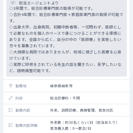
担当エージェントより
◇3年間で、総合診療専門医の取得が可能です。
◇合計4年間で、総合診療専門医＋家庭医専門医の取得が可能で
す。
◇出身大学、出身病院、初期中断者等、一切問わず、医師とし
て必要なものを個人のペースで身につけることができる環境に
あります。全国から広く、自分の中の「医師像」を実現したい
方々を募集されています。
◇大規模な病院ではありませんが、地域に根ざした医療を心掛
けています。
◇実際に研修をされている先生の話を聞きたい、見学したいな
ど、随時調整可能です。
勤務地
岐阜県岐阜市
科目
総合診療科・不問
勤務内容
外来、訪問診療、病棟管理、救急対応
外来数：約30名くらい/日（担当あたり）
勤務内容詳細
救急搬入数：0～数台/日