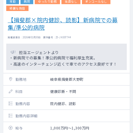
常勤
病院
ゆったり勤務
当直なし
オンコールなし
綺麗な施設
【揖斐郡×院内健診、読影】新病院での募
集/準公的病院
掲載更新日 : 2026年01月30日 案件番号 : 25-JH307744
担当エージェントより
・新病院での募集！準公的病院で福利厚生充実。
・高速のインターチェンジ近くで車でのアクセス良好です！
勤務地
岐阜県揖斐郡大野町
科目
健康診断・不問
勤務内容
院内健診、読影
勤務内容詳細
給与
1,000万円～1,300万円