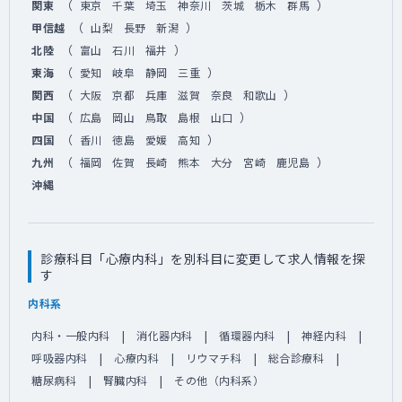
（
）
関東
東京
千葉
埼玉
神奈川
茨城
栃木
群馬
（
）
甲信越
山梨
長野
新潟
（
）
北陸
富山
石川
福井
（
）
東海
愛知
岐阜
静岡
三重
（
）
関西
大阪
京都
兵庫
滋賀
奈良
和歌山
（
）
中国
広島
岡山
鳥取
島根
山口
（
）
四国
香川
徳島
愛媛
高知
（
）
九州
福岡
佐賀
長崎
熊本
大分
宮崎
鹿児島
沖縄
診療科目「心療内科」を別科目に変更して求人情報を探
す
内科系
内科・一般内科
消化器内科
循環器内科
神経内科
呼吸器内科
心療内科
リウマチ科
総合診療科
糖尿病科
腎臓内科
その他（内科系）