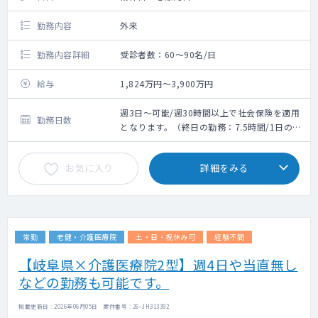
勤務内容
外来
勤務内容詳細
受診者数：60～90名/日
給与
1,824万円～3,900万円
週3日～可能/週30時間以上で社会保険を適用
勤務日数
となります。（終日の勤務：7.5時間/1日の勤
務）
お気に入り
詳細をみる
常勤
老健・介護医療院
土・日・祝休み可
経験不問
【岐阜県×介護医療院2型】週4日や当直無し
などの勤務も可能です。
掲載更新日 : 2026年06月05日 案件番号 : 26-JH313392