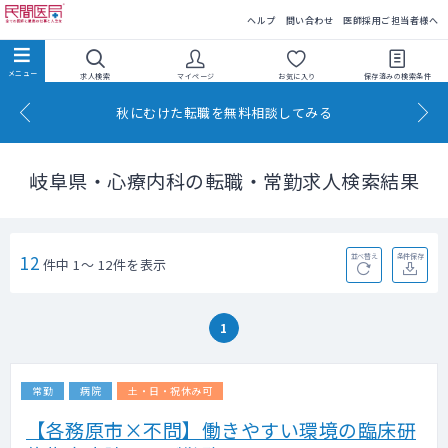
民間医局
ヘルプ
問い合わせ
医師採用ご担当者様へ
求人検索
マイページ
お気に入り
保存済みの
検索条件
秋にむけた転職を無料相談してみる
岐阜県・心療内科の転職・常勤求人検索結果
12
並べ替え
条件保存
件中 1～ 12件を表示
1
常勤
病院
土・日・祝休み可
【各務原市×不問】働きやすい環境の臨床研