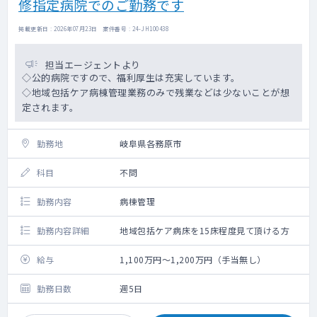
修指定病院でのご勤務です
掲載更新日 : 2026年07月23日 案件番号 : 24-JH100438
担当エージェントより
◇公的病院ですので、福利厚生は充実しています。
◇地域包括ケア病棟管理業務のみで残業などは少ないことが想
定されます。
勤務地
岐阜県各務原市
科目
不問
勤務内容
病棟管理
勤務内容詳細
地域包括ケア病床を15床程度見て頂ける方
給与
1,100万円～1,200万円（手当無し）
勤務日数
週5日