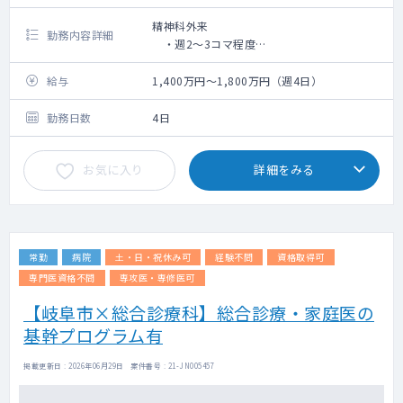
精神科外来
勤務内容詳細
・週2～3コマ程度
・1日20～30名程度の診療
病棟管理
給与
1,400万円～1,800万円（週4日）
・20名程度の主治医制
・主疾患：統合失調症・気分障害が中心
勤務日数
4日
（認知症は少ないです）
※外来診療のみの勤務も可能です。
お気に入り
詳細をみる
常勤
病院
土・日・祝休み可
経験不問
資格取得可
専門医資格不問
専攻医・専修医可
【岐阜市×総合診療科】総合診療・家庭医の
基幹プログラム有
掲載更新日 : 2026年06月29日 案件番号 : 21-JN005457