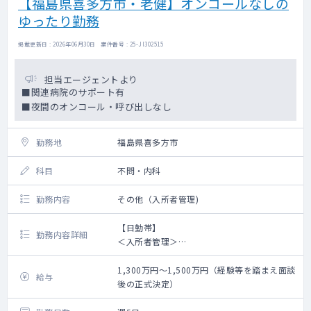
【福島県喜多方市・老健】オンコールなしの
ゆったり勤務
掲載更新日 : 2026年06月30日 案件番号 : 25-JI302515
担当エージェントより
■関連病院のサポート有
■夜間のオンコール・呼び出しなし
勤務地
福島県喜多方市
科目
不問・内科
勤務内容
その他（入所者管理)
【日勤帯】
勤務内容詳細
＜入所者管理＞
→勤務内容：入所者及び通所者の健康管理
書類作成、健康相談、各種会議参加 等
1,300万円～1,500万円（経験等を踏まえ面談
給与
→ベッド数：90床
後の正式決定）
→看取り ：4～5件程度 ※年間 ※夜間発
生時は翌朝対応