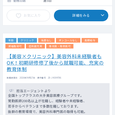
勤務日数
週5日
【夜間・休日帯】
お気に入り
詳細をみる
＜オンコール＞
→出動頻度：原則なし ※電話連絡のみ
→電話件数：週1～2件程度
常勤
クリニック
当直なし
オンコールなし
高額給与
資格取得可
症例数充実
専攻医・専修医可
【美容×クリニック】美容外科未経験者も
OK！初期研修修了後から就職可能、充実の
教育体制
掲載更新日 : 2026年04月27日 案件番号 : 20-JK004786
担当エージェントより
全国トップクラスの大手美容医療グループです。
常勤医師200名以上が在籍し、経験者や未経験者、
若手からベテランまで多数在籍しております。
抜群の教育環境で、美容外科専門医の取得も可能。