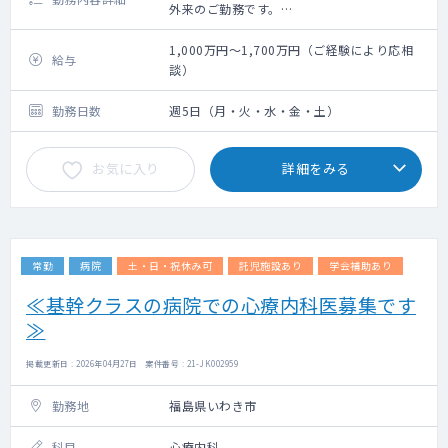
外来のご勤務です。
勤務時：平日 9：00～18：00（休憩60分）
1,000万円～1,700万円（ご経験により応相
給与
勤務時間：第1･3･5土曜 9：00～18：00（休
談）
憩60分）
残業の有無：無
勤務日数
週5日（月・火・水・金・土）
お気に入り
詳細をみる
常勤
病院
土・日・祝休み可
託児施設あり
学会補助あり
≪基幹クラスの病院での心療内科医募集です
≫
掲載更新日 : 2026年04月27日 案件番号 : 21-JK002959
勤務地
福島県いわき市
科目
心療内科