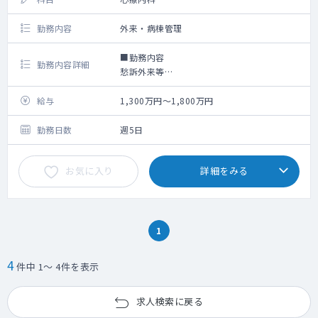
勤務内容
外来・病棟管理
■勤務内容
勤務内容詳細
愁訴外来等
新設科目につき勤務内容の詳細は相談の上決
定いたします
給与
1,300万円～1,800万円
勤務日数
週5日
お気に入り
詳細をみる
1
4
件中 1～ 4件を表示
求人検索に戻る