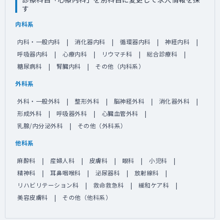
す
内科系
内科・一般内科
消化器内科
循環器内科
神経内科
呼吸器内科
心療内科
リウマチ科
総合診療科
糖尿病科
腎臓内科
その他（内科系）
外科系
外科・一般外科
整形外科
脳神経外科
消化器外科
形成外科
呼吸器外科
心臓血管外科
乳腺/内分泌外科
その他（外科系）
他科系
麻酔科
産婦人科
皮膚科
眼科
小児科
精神科
耳鼻咽喉科
泌尿器科
放射線科
リハビリテーション科
救命救急科
緩和ケア科
美容皮膚科
その他（他科系）