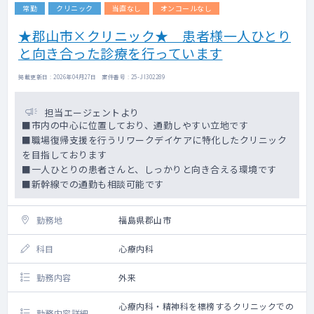
常勤
クリニック
当直なし
オンコールなし
★郡山市×クリニック★ 患者様一人ひとり
と向き合った診療を行っています
掲載更新日 : 2026年04月27日 案件番号 : 25-JI302289
担当エージェントより
■市内の中心に位置しており、通勤しやすい立地です
■職場復帰支援を行うリワークデイケアに特化したクリニック
を目指しております
■一人ひとりの患者さんと、しっかりと向き合える環境です
■新幹線での通勤も相談可能です
勤務地
福島県郡山市
科目
心療内科
勤務内容
外来
心療内科・精神科を標榜するクリニックでの
勤務内容詳細