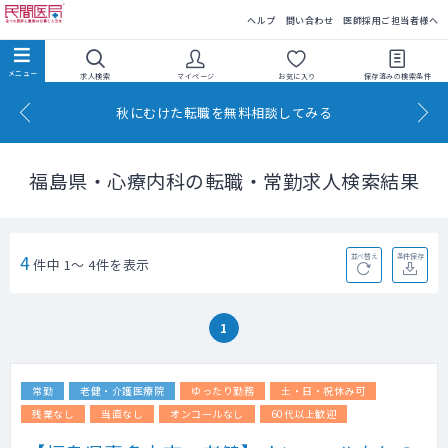
民間医局
ヘルプ
問い合わせ
医師採用ご担当者様へ
求人検索
マイページ
お気に入り
保存済みの
検索条件
秋にむけた転職を無料相談してみる
福島県・心療内科の転職・常勤求人検索結果
4
並べ替え
条件保存
件中 1～ 4件を表示
1
常勤
老健・介護医療院
ゆったり勤務
土・日・祝休み可
残業なし
当直なし
オンコールなし
60代以上歓迎