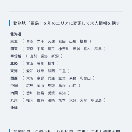
勤務地「福島」を別のエリアに変更して求人情報を探す
北海道
（
）
東北
青森
岩手
宮城
秋田
山形
福島
（
）
関東
東京
千葉
埼玉
神奈川
茨城
栃木
群馬
（
）
甲信越
山梨
長野
新潟
（
）
北陸
富山
石川
福井
（
）
東海
愛知
岐阜
静岡
三重
（
）
関西
大阪
京都
兵庫
滋賀
奈良
和歌山
（
）
中国
広島
岡山
鳥取
島根
山口
（
）
四国
香川
徳島
愛媛
高知
（
）
九州
福岡
佐賀
長崎
熊本
大分
宮崎
鹿児島
沖縄
診療科目「心療内科」を別科目に変更して求人情報を探