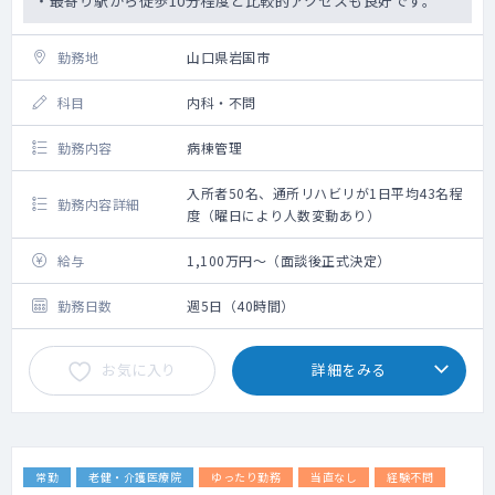
・最寄り駅から徒歩10分程度と比較的アクセスも良好です。
勤務地
山口県岩国市
科目
内科・不問
勤務内容
病棟管理
入所者50名、通所リハビリが1日平均43名程
勤務内容詳細
度（曜日により人数変動あり）
給与
1,100万円～（面談後正式決定）
勤務日数
週5日（40時間）
お気に入り
詳細をみる
常勤
老健・介護医療院
ゆったり勤務
当直なし
経験不問