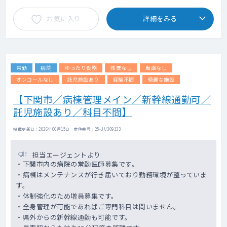
お気に入り
詳細をみる
常勤
病院
ゆったり勤務
残業なし
当直なし
オンコールなし
託児施設あり
経験不問
綺麗な施設
【下関市／病棟管理メイン／新幹線通勤可／
託児施設あり／科目不問】
掲載更新日 : 2026年06月15日 案件番号 : 25-JU309133
担当エージェントより
・下関市内の病院の常勤医師募集です。
・病棟はメンテナンスが行き届いており勤務環境が整っていま
す。
・体制強化のため増員募集です。
・全身管理が可能であればご専門科目は問いません。
・県外からの新幹線通勤も可能です。