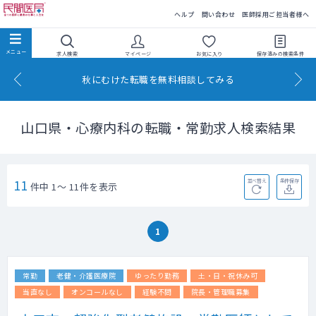
民間医局
ヘルプ
問い合わせ
医師採用ご担当者様へ
求人検索
マイページ
お気に入り
保存済みの
検索条件
秋にむけた転職を無料相談してみる
山口県・心療内科の転職・常勤求人検索結果
11
並べ替え
条件保存
件中 1～ 11件を表示
1
常勤
老健・介護医療院
ゆったり勤務
土・日・祝休み可
当直なし
オンコールなし
経験不問
院長・管理職募集