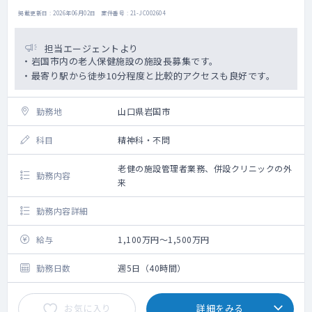
掲載更新日 : 2026年06月02日 案件番号 : 21-JC002604
担当エージェントより
・岩国市内の老人保健施設の施設長募集です。
・最寄り駅から徒歩10分程度と比較的アクセスも良好です。
勤務地
山口県岩国市
科目
精神科・不問
老健の施設管理者業務、併設クリニックの外
勤務内容
来
勤務内容詳細
給与
1,100万円～1,500万円
勤務日数
週5日（40時間）
お気に入り
詳細をみる