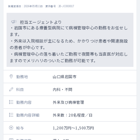
掲載更新日 : 2026年05月11日 案件番号 : 20-JC003017
担当エージェントより
・岩国市にある療養型病院にて病棟管理中心の勤務をお任せし
ます。
・外来は入院相談が主になるため、かかりつけ患者や関連施設
の患者が中心です。
・病棟管理中心の落ち着いたご勤務で夜間帯も当直医が対応し
ますのでメリハリのついたご勤務が可能です。
勤務地
山口県岩国市
科目
内科・不問
勤務内容
外来及び病棟管理
勤務内容詳細
外来数：20名程度／日
給与
1,200万円～1,500万円