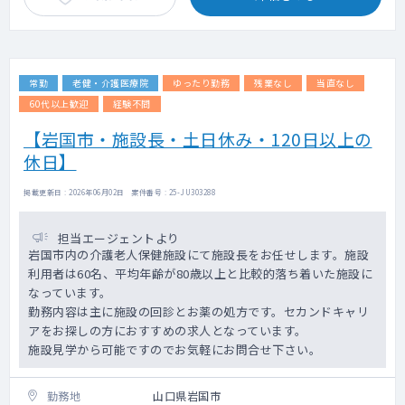
常勤
老健・介護医療院
ゆったり勤務
残業なし
当直なし
60代以上歓迎
経験不問
【岩国市・施設長・土日休み・120日以上の
休日】
掲載更新日 : 2026年06月02日 案件番号 : 25-JU303288
担当エージェントより
岩国市内の介護老人保健施設にて施設長をお任せします。施設
利用者は60名、平均年齢が80歳以上と比較的落ち着いた施設に
なっています。
勤務内容は主に施設の回診とお薬の処方です。セカンドキャリ
アをお探しの方におすすめの求人となっています。
施設見学から可能ですのでお気軽にお問合せ下さい。
勤務地
山口県岩国市