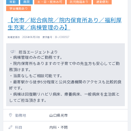
常勤
病院
土・日・祝休み可
託児施設あり
通勤便利
学会補助あり
【光市／総合病院／院内保育所あり／福利厚
生充実／病棟管理のみ】
掲載更新日 : 2026年06月10日 案件番号 : 19-JC003517
担当エージェントより
・病棟管理のみのご勤務です。
・院内保育所もありますので子育て中の先生方も安心してご勤
務頂けます。
・当直なしもご相談可能です。
・最寄駅から徒歩5分程度と公共交通機関のアクセスも比較的良
好です。
・病棟は回復期リハビリ病床、療養病床、一般病床を主治医と
してご担当頂きます。
勤務地
山口県光市
科目
内科・不問