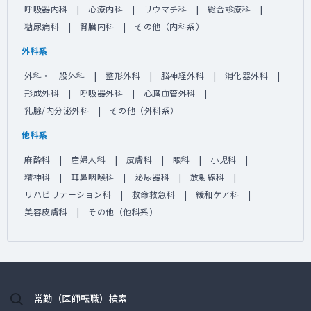
呼吸器内科
心療内科
リウマチ科
総合診療科
糖尿病科
腎臓内科
その他（内科系）
外科系
外科・一般外科
整形外科
脳神経外科
消化器外科
形成外科
呼吸器外科
心臓血管外科
乳腺/内分泌外科
その他（外科系）
他科系
麻酔科
産婦人科
皮膚科
眼科
小児科
精神科
耳鼻咽喉科
泌尿器科
放射線科
リハビリテーション科
救命救急科
緩和ケア科
美容皮膚科
その他（他科系）
常勤（医師転職）検索