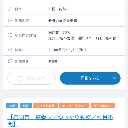
科目
不問・内科
勤務内容
老健の施設長業務
病床数：60名
勤務内容詳細
定員60名の管理、通所リハ 1日18名の管
理、生活支援ハウスは10名（自立している方
がいる）の管理
給与
1,300万円～1,500万円
訪問リハは直接タッチはしないが、プランを
立てる時には医師の最終了解が必要になりま
勤務日数
週5日
す。
記載内容の勤務になります。
お気に入り
詳細をみる
常勤
病院
ゆったり勤務
土・日・祝休み可
学会補助あり
【岩国市／療養型／ゆったり勤務／科目不
問】