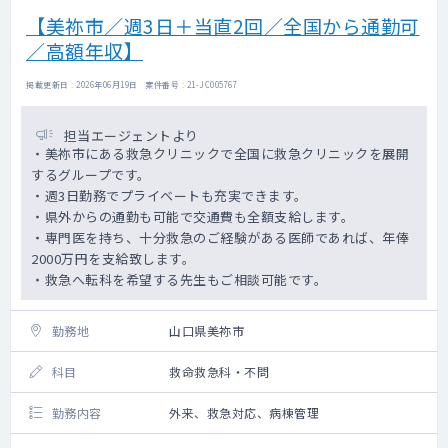
【美祢市／週3日＋当直2回／全国から通勤可
／高額年収】
掲載更新日 : 2026年06月19日 案件番号 : 21-JC005767
担当エージェントより
・美祢市にある救急クリニックで全国に救急クリニックを展開
するグループです。
・週3日勤務でプライベートも充実できます。
・県外からの通勤も可能で交通費も全額支給します。
・専門医を持ち、十分救急のご経験がある医師であれば、年俸
2000万円を支給致します。
・救急へ転科を希望する先生もご相談可能です。
勤務地
山口県美祢市
科目
救命救急科・不問
勤務内容
外来、救急対応、病棟管理