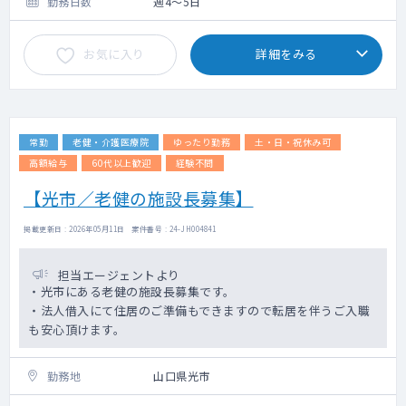
勤務日数
週4～5日
お気に入り
詳細をみる
常勤
老健・介護医療院
ゆったり勤務
土・日・祝休み可
高額給与
60代以上歓迎
経験不問
【光市／老健の施設長募集】
掲載更新日 : 2026年05月11日 案件番号 : 24-JH004841
担当エージェントより
・光市にある老健の施設長募集です。
・法人借入にて住居のご準備もできますので転居を伴うご入職
も安心頂けます。
勤務地
山口県光市