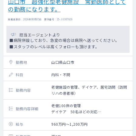
山口市 超強化型老健施設 常勤医師として
の勤務になります。
掲載更新日 : 2026年08月05日 案件番号 : 25-JU307929
担当エージェントより
■病院併設しており、急変の場合は病院へ送ってください。
■スタッフのレベルは高くフォローも頂けます。
勤務地
山口県山口市
科目
内科・不問
老健施設の管理、デイケア、居宅訪問（訪問
勤務内容
リハの患者様）
老健100床の管理
勤務内容詳細
デイケア 50名ほどの対応
デイケアの患者様の居宅訪問をお一人につき
月1回程度おこなっておりますが
給与
960万円～1,200万円
この業務については絶対ではございませんの
でご相談ください。