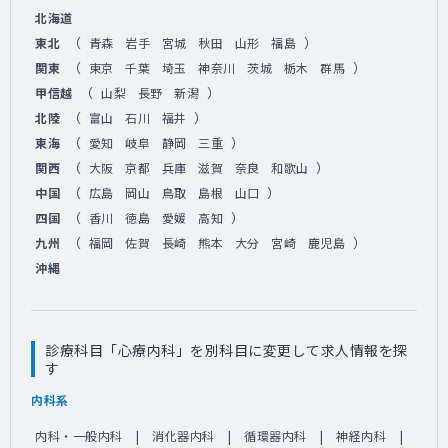
北海道
（
）
東北
青森
岩手
宮城
秋田
山形
福島
（
）
関東
東京
千葉
埼玉
神奈川
茨城
栃木
群馬
（
）
甲信越
山梨
長野
新潟
（
）
北陸
富山
石川
福井
（
）
東海
愛知
岐阜
静岡
三重
（
）
関西
大阪
京都
兵庫
滋賀
奈良
和歌山
（
）
中国
広島
岡山
鳥取
島根
山口
（
）
四国
香川
徳島
愛媛
高知
（
）
九州
福岡
佐賀
長崎
熊本
大分
宮崎
鹿児島
沖縄
診療科目「心療内科」を別科目に変更して求人情報を探
す
内科系
内科・一般内科
消化器内科
循環器内科
神経内科