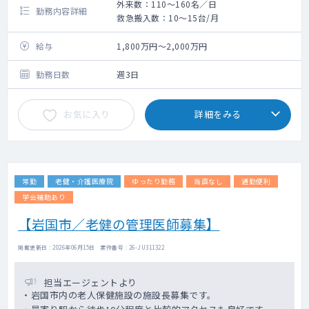
外来数：110～160名／日
勤務内容詳細
救急搬入数：10～15台/月
給与
1,800万円～2,000万円
勤務日数
週3日
お気に入り
詳細をみる
常勤
老健・介護医療院
ゆったり勤務
当直なし
通勤便利
学会補助あり
【岩国市／老健の管理医師募集】
掲載更新日 : 2026年06月15日 案件番号 : 26-JU311322
担当エージェントより
・岩国市内の老人保健施設の施設長募集です。