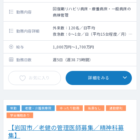
回復期リハビリ病床・療養病床・一般病床の
勤務内容
病棟管理
外来数：120名／日平均
勤務内容詳細
救急数：0～1台／日（平均15台程度／月）
手術数：平均4例程度／月
給与
1,000万円～1,700万円
勤務日数
週5日（週38.75時間）
お気に入り
詳細をみる
常勤
老健・介護医療院
ゆったり勤務
当直なし
通勤便利
学会補助あり
【岩国市／老健の管理医師募集／精神科募
集】