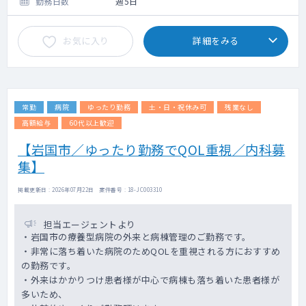
勤務日数
週5日
お気に入り
詳細をみる
常勤
病院
ゆったり勤務
土・日・祝休み可
残業なし
高額給与
60代以上歓迎
【岩国市／ゆったり勤務でQOL重視／内科募
集】
掲載更新日 : 2026年07月22日 案件番号 : 18-JC003310
担当エージェントより
・岩国市の療養型病院の外来と病棟管理のご勤務です。
・非常に落ち着いた病院のためQOLを重視される方におすすめ
の勤務です。
・外来はかかりつけ患者様が中心で病棟も落ち着いた患者様が
多いため、