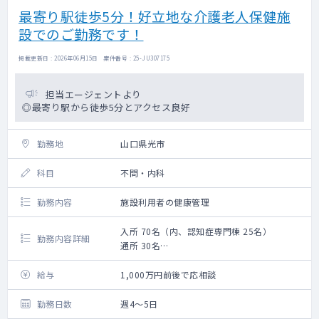
最寄り駅徒歩5分！好立地な介護老人保健施
設でのご勤務です！
掲載更新日 : 2026年06月15日 案件番号 : 25-JU307175
担当エージェントより
◎最寄り駅から徒歩5分とアクセス良好
勤務地
山口県光市
科目
不問・内科
勤務内容
施設利用者の健康管理
入所 70名（内、認知症専門棟 25名）
勤務内容詳細
通所 30名
【業務内容】
給与
1,000万円前後で応相談
入所者の定期処方
体調不良の入所者の診察
勤務日数
週4～5日
主治医診断書