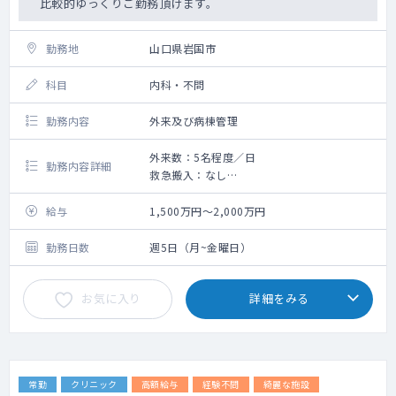
比較的ゆっくりご勤務頂けます。
勤務地
山口県岩国市
科目
内科・不問
勤務内容
外来及び病棟管理
外来数：5名程度／日
勤務内容詳細
救急搬入：なし
手術：なし
給与
1,500万円～2,000万円
勤務日数
週5日（月~金曜日）
お気に入り
詳細をみる
常勤
クリニック
高額給与
経験不問
綺麗な施設