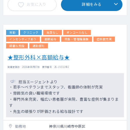
お気に入り
詳細をみる
・看取りは翌朝対応となりますので、お休み
時や夜間などは関連病院の医師で対応できる
範囲は対応しております。
・病院からの急患は月0～1件程度
常勤
クリニック
当直なし
オンコールなし
インセンティブあり
高額給与
院長・管理職募集
症例数充実
綺麗な施設
通勤便利
★整形外科×高額給与★
掲載更新日 : 2026年08月07日 案件番号 : 26-JV311492
担当エージェントより
・若手～ベテランまでスタッフ、看護師の体制が充実
・雰囲気の良い職場環境です
・専門外来充実、幅広い患者層が来院、豊富な症例が集まりま
す
・先生の頑張りが評価される給与設計です
勤務地
神奈川県川崎市中原区