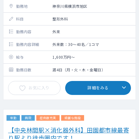
勤務地
神奈川県横浜市旭区
科目
整形外科
勤務内容
外来
勤務内容詳細
外来数：30～40名／1コマ
給与
1,600万円～
勤務日数
週4日（月・火・木・金曜日）
お気に入り
詳細をみる
常勤
病院
症例数充実
綺麗な施設
【中央林間駅×消化器外科】田園都市線最寄
り駅より徒歩圏内です！