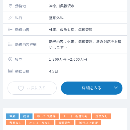
勤務地
神奈川県藤沢市
科目
整形外科
勤務内容
外来、救急対応、病棟管理
勤務内容：外来、病棟管理、救急対応をお願
勤務内容詳細
いします
設備：電子カルテ ※入力補助クラーク応相
談
給与
1,800万円～2,000万円
交通事故などの外傷による脊椎脊髄損傷の治
勤務日数
4.5日
療や骨粗鬆症による脊椎骨折、
頭蓋頚椎移行部疾患、背骨の変性変形による
お気に入り
詳細をみる
脊椎脊髄病疾患、
炎症などに起因する脊椎炎疾患、末梢神経、
腫瘍や脊髄血管障害など積極的に治療してお
ります。
常勤
病院
ゆったり勤務
土・日・祝休み可
残業なし
当直なし
オンコールなし
高額給与
60代以上歓迎