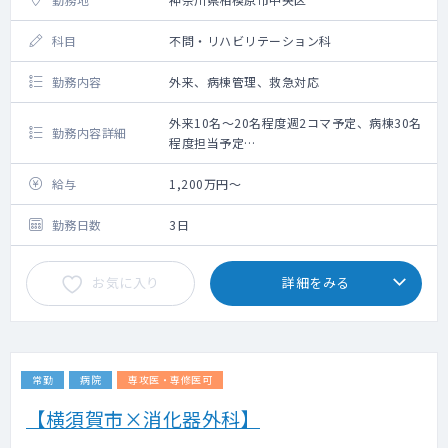
科目
不問・リハビリテーション科
勤務内容
外来、病棟管理、救急対応
外来10名～20名程度週2コマ予定、病棟30名
勤務内容詳細
程度担当予定
年1～3程度予定
2027年11月に開設予定の回復期リハビリテー
給与
1,200万円～
ション病棟にて、外来、病棟管理等をお願い
します。
勤務日数
3日
それまでは療養病棟での勤務も可能
お気に入り
詳細をみる
常勤
病院
専攻医・専修医可
【横須賀市×消化器外科】