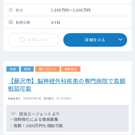
外来コマ数：3-4コマ/週
病棟担当数：10-15名ほど
給与
1,800万円～2,000万円
手術件数：多い時で5-6件程/月
主要なオペ：慢性硬膜下血腫穿頭洗浄術51件,
勤務日数
4.5日
整形外科的手術10件/年 等
設 備：電子カルテ ※入力補助クラーク応
お気に入り
詳細をみる
相談
常勤
病院
週4.5日から
高額給与
【藤沢市】脳神経外科疾患の専門病院で高額
相談可能
掲載更新日 : 2026年07月31日 案件番号 : 26-JV310911
担当エージェントより
・体制強化による増員募集
・高額！2000万円も相談可能