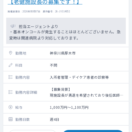
【老健施設長の募集です！】
掲載更新日 : 2026年08月07日 案件番号 : 26-JV314852
担当エージェントより
・基本オンコールが発生することはほとんどございません。急
変時は関連病院より対応しております。
勤務地
神奈川県厚木市
科目
不問
勤務内容
入所者管理・デイケア患者の診察等
【募集背景】
勤務内容詳細
現施設長が勇退を希望されており後任医師を
募集
給与
1,000万円～1,100万円
【勤務内容】
・入所者定員100名（一般棟60名・認知症専
勤務日数
週4日
門棟40名）の管理 ※現在92～93名程の稼働
・通所定員20名の診察 ※現在平均12名程