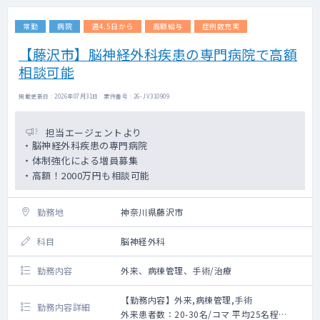
常勤
病院
週4.5日から
高額給与
症例数充実
【藤沢市】脳神経外科疾患の専門病院で高額
相談可能
掲載更新日 : 2026年07月31日 案件番号 : 26-JV310909
担当エージェントより
・脳神経外科疾患の専門病院
・体制強化による増員募集
・高額！2000万円も相談可能
勤務地
神奈川県藤沢市
科目
脳神経外科
勤務内容
外来、病棟管理、手術/治療
【勤務内容】外来,病棟管理,手術
勤務内容詳細
外来患者数：20-30名/コマ 平均25名程