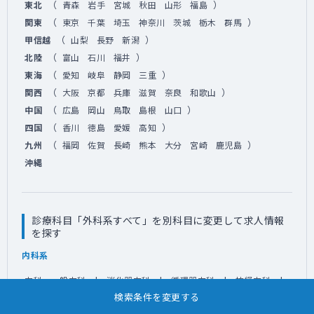
（
）
東北
青森
岩手
宮城
秋田
山形
福島
（
）
関東
東京
千葉
埼玉
神奈川
茨城
栃木
群馬
（
）
甲信越
山梨
長野
新潟
（
）
北陸
富山
石川
福井
（
）
東海
愛知
岐阜
静岡
三重
（
）
関西
大阪
京都
兵庫
滋賀
奈良
和歌山
（
）
中国
広島
岡山
鳥取
島根
山口
（
）
四国
香川
徳島
愛媛
高知
（
）
九州
福岡
佐賀
長崎
熊本
大分
宮崎
鹿児島
沖縄
診療科目「外科系すべて」を別科目に変更して求人情報
を探す
内科系
内科・一般内科
消化器内科
循環器内科
神経内科
検索条件を変更する
呼吸器内科
心療内科
リウマチ科
総合診療科