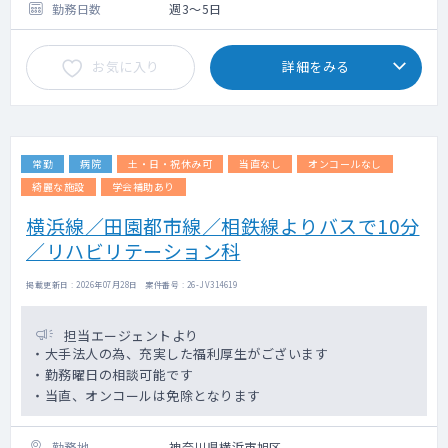
勤務日数
週3～5日
お気に入り
詳細をみる
常勤
病院
土・日・祝休み可
当直なし
オンコールなし
綺麗な施設
学会補助あり
横浜線／田園都市線／相鉄線よりバスで10分
／リハビリテーション科
掲載更新日 : 2026年07月28日 案件番号 : 26-JV314619
担当エージェントより
・大手法人の為、充実した福利厚生がございます
・勤務曜日の相談可能です
・当直、オンコールは免除となります
勤務地
神奈川県横浜市旭区