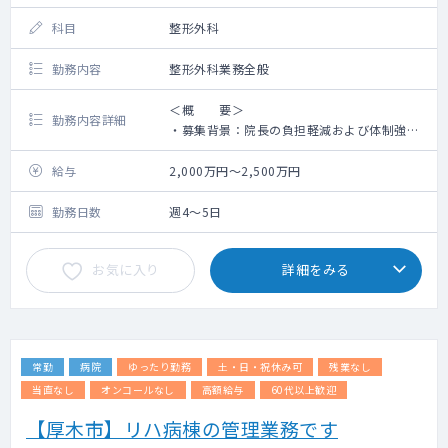
科目
整形外科
勤務内容
整形外科業務全般
＜概 要＞
勤務内容詳細
・募集背景：院長の負担軽減および体制強化
のため
・診療実績：1日平均外来数350～360名程度
給与
2,000万円～2,500万円
（リハ前問診含む） 1日2～3診療体制
・外来数・週8～10コマ 1日70～80名（リ
勤務日数
週4～5日
ハ前問診含む）
・新規患者数：外来15～25名/日
お気に入り
詳細をみる
・体制（2026年1月現在）：常勤医3名（理事
長含む)、非常勤医5名、看護師6名（非常勤2
名）、診療放射線技師1名、PT13名
・医療機器：一般撮影、骨密度、透視、エコ
ーなど
常勤
病院
ゆったり勤務
土・日・祝休み可
残業なし
・電子カルテ（日本電産社製）
・学会参加：年2回まで支給（旅費、参加費と
当直なし
オンコールなし
高額給与
60代以上歓迎
して年10万円） ※演者の場合はその限りで
【厚木市】リハ病棟の管理業務です
はない