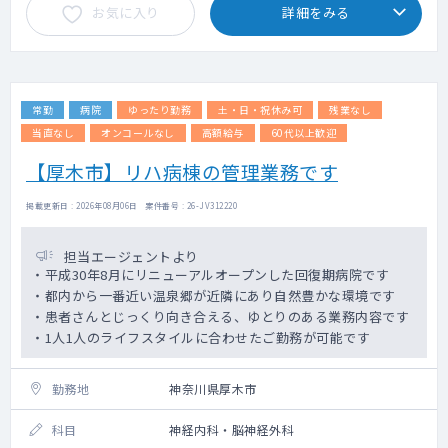
お気に入り
詳細をみる
常勤
病院
ゆったり勤務
土・日・祝休み可
残業なし
当直なし
オンコールなし
高額給与
60代以上歓迎
【厚木市】リハ病棟の管理業務です
掲載更新日 : 2026年08月06日 案件番号 : 26-JV312220
担当エージェントより
・平成30年8月にリニューアルオープンした回復期病院です
・都内から一番近い温泉郷が近隣にあり自然豊かな環境です
・患者さんとじっくり向き合える、ゆとりのある業務内容です
・1人1人のライフスタイルに合わせたご勤務が可能です
勤務地
神奈川県厚木市
科目
神経内科・脳神経外科