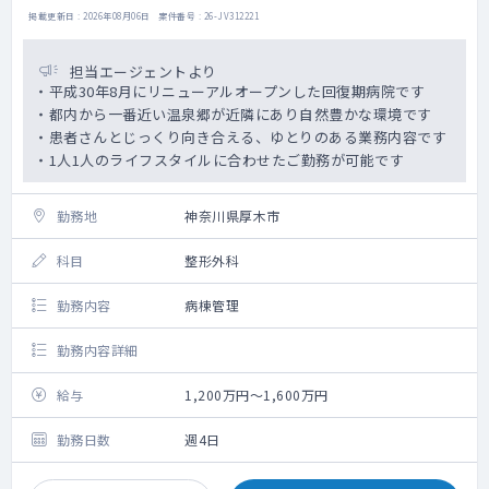
・昇給：実績、業績を考慮のうえ検討
掲載更新日 : 2026年08月06日 案件番号 : 26-JV312221
・退職金/住宅手当/転居費用：なし
・定年制：60歳（再雇用65歳まで）
担当エージェントより
・平成30年8月にリニューアルオープンした回復期病院です
・都内から一番近い温泉郷が近隣にあり自然豊かな環境です
・患者さんとじっくり向き合える、ゆとりのある業務内容です
・1人1人のライフスタイルに合わせたご勤務が可能です
勤務地
神奈川県厚木市
科目
整形外科
勤務内容
病棟管理
勤務内容詳細
給与
1,200万円～1,600万円
勤務日数
週4日