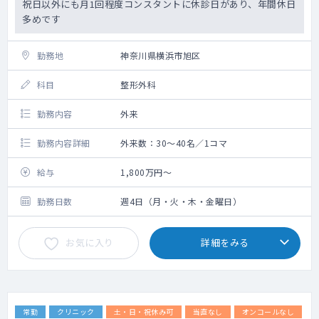
祝日以外にも月1回程度コンスタントに休診日があり、年間休日
多めです
勤務地
神奈川県横浜市旭区
科目
整形外科
勤務内容
外来
勤務内容詳細
外来数：30～40名／1コマ
給与
1,800万円～
勤務日数
週4日（月・火・木・金曜日）
お気に入り
詳細をみる
常勤
クリニック
土・日・祝休み可
当直なし
オンコールなし