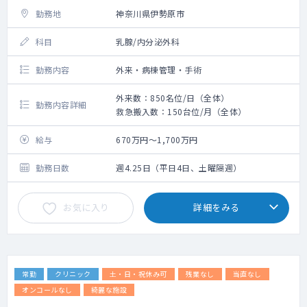
勤務地
神奈川県伊勢原市
科目
乳腺/内分泌外科
勤務内容
外来・病棟管理・手術
外来数：850名位/日（全体）
勤務内容詳細
救急搬入数：150台位/月（全体）
給与
670万円～1,700万円
勤務日数
週4.25日（平日4日、土曜隔週）
お気に入り
詳細をみる
常勤
クリニック
土・日・祝休み可
残業なし
当直なし
オンコールなし
綺麗な施設