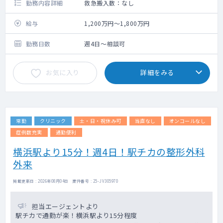
勤務内容詳細
救急搬入数：なし
給与
1,200万円～1,800万円
勤務日数
週4日～相談可
お気に入り
詳細をみる
常勤
クリニック
土・日・祝休み可
当直なし
オンコールなし
症例数充実
通勤便利
横浜駅より15分！週4日！駅チカの整形外科
外来
掲載更新日 : 2026年08月04日 案件番号 : 25-JV305970
担当エージェントより
駅チカで通勤が楽！横浜駅より15分程度