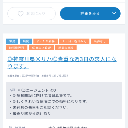
お気に入り
詳細をみる
常勤
病院
ゆったり勤務
土・日・祝休み可
当直なし
時短勤務可
60代以上歓迎
綺麗な施設
◎神奈川県×リハ◎貴重な週3日の求人にな
ります。
掲載更新日 : 2026年08月04日 案件番号 : 26-JV314795
担当エージェントより
・新病棟開設に向けて増員募集です。
・新しくきれいな病院にでの勤務になります。
・未経験の先生もご相談ください。
・最寄り駅から送迎あり
勤務地
神奈川県相模原市中央区