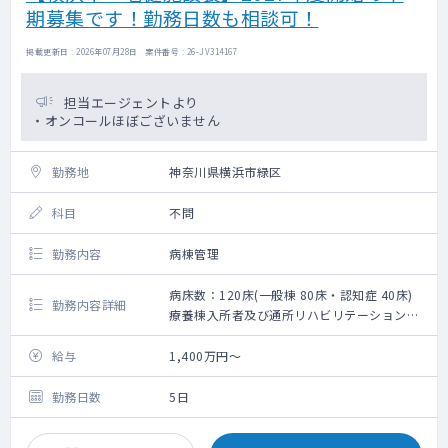
期募集です！勤務日数も相談可！
掲載更新日 : 2026年07月28日 案件番号 : 26-JV314167
担当エージェントより
・オンコールほぼございません
勤務地
神奈川県横浜市緑区
科目
不問
勤務内容
病棟管理
病床数：120床(一般棟 80床・認知症 40床)
勤務内容詳細
療養棟入所者及び通所リハビリテーション利
用者の健康管理一般
給与
1,400万円～
勤務日数
5日