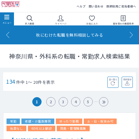
民間医局
ヘルプ
問い合わせ
医師採用ご担当者様へ
求人検索
マイページ
お気に入り
保存済みの
検索条件
秋にむけた転職を無料相談してみる
神奈川県・外科系の転職・常勤求人検索結果
134
並べ替え
条件保存
件中 1～ 20件を表示
1
2
3
4
5
常勤
老健・介護医療院
ゆったり勤務
土・日・祝休み可
当直なし
60代以上歓迎
院長・管理職募集