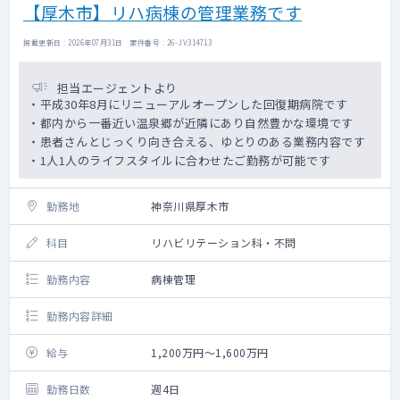
【厚木市】リハ病棟の管理業務です
掲載更新日 : 2026年07月31日 案件番号 : 26-JV314713
担当エージェントより
・平成30年8月にリニューアルオープンした回復期病院です
・都内から一番近い温泉郷が近隣にあり自然豊かな環境です
・患者さんとじっくり向き合える、ゆとりのある業務内容です
・1人1人のライフスタイルに合わせたご勤務が可能です
勤務地
神奈川県厚木市
科目
リハビリテーション科・不問
勤務内容
病棟管理
勤務内容詳細
給与
1,200万円～1,600万円
勤務日数
週4日