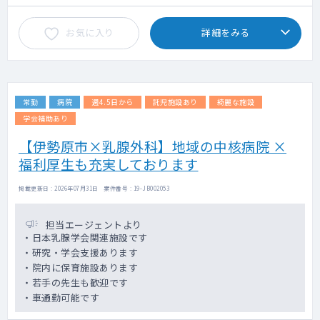
お気に入り
詳細をみる
常勤
病院
週4.5日から
託児施設あり
綺麗な施設
学会補助あり
【伊勢原市×乳腺外科】地域の中核病院 ×
福利厚生も充実しております
掲載更新日 : 2026年07月31日 案件番号 : 19-JB002053
担当エージェントより
・日本乳腺学会関連施設です
・研究・学会支援あります
・院内に保育施設あります
・若手の先生も歓迎です
・車通勤可能です