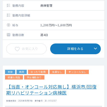
勤務内容
病棟管理
勤務内容詳細
給与
1,200万円～1,600万円
勤務日数
週4日
お気に入り
詳細をみる
常勤
病院
ゆったり勤務
当直なし
オンコールなし
綺麗な施設
学会補助あり
【当直・オンコール対応無し】横浜市/回復
期リハビリテーション病棟医
掲載更新日 : 2026年08月04日 案件番号 : 26-JV311517