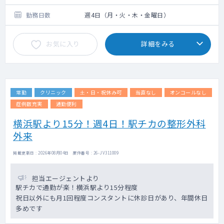
勤務日数
週4日（月・火・木・金曜日）
お気に入り
詳細をみる
常勤
クリニック
土・日・祝休み可
当直なし
オンコールなし
症例数充実
通勤便利
横浜駅より15分！週4日！駅チカの整形外科
外来
掲載更新日 : 2026年08月04日 案件番号 : 26-JV311009
担当エージェントより
駅チカで通勤が楽！横浜駅より15分程度
祝日以外にも月1回程度コンスタントに休診日があり、年間休日
多めです