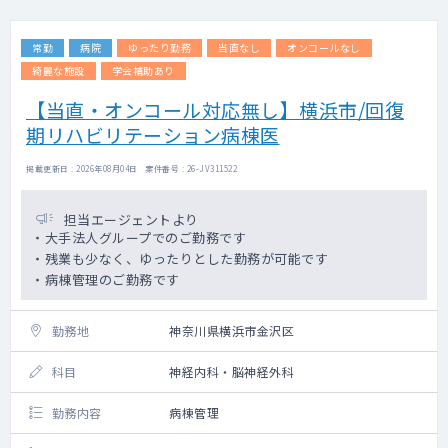
常勤
病院
ゆったり勤務
当直なし
オンコールなし
綺麗な施設
学会補助あり
【当直・オンコール対応無し】横浜市/回復
期リハビリテーション病棟医
掲載更新日 : 2026年08月04日 案件番号 : 26-JV311522
担当エージェントより
・大手法人グループでのご勤務です
・残業も少なく、ゆったりとした勤務が可能です
・病棟管理のご勤務です
勤務地
神奈川県横浜市金沢区
科目
神経内科・脳神経外科
勤務内容
病棟管理