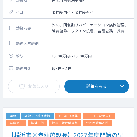
科目
脳神経内科・脳神経外科
外来、回復期リハビリテーション病棟管理、
勤務内容
職員健診、ワクチン接種、各種会務・委員
会 等
勤務内容詳細
給与
1,000万円～1,600万円
勤務日数
週4日～5日
お気に入り
詳細をみる
常勤
老健・介護医療院
ゆったり勤務
土・日・祝休み可
当直なし
経験不問
院長・管理職募集
専門医資格不問
【横浜市×老健施設長】2027年度開始の早