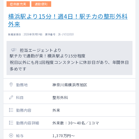
症例数充実
通勤便利
横浜駅より15分！週4日！駅チカの整形外科
外来
掲載更新日 : 2026年08月04日 案件番号 : 26-JV311010
担当エージェントより
駅チカで通勤が楽！横浜駅より15分程度
祝日以外にも月1回程度コンスタントに休診日があり、年間休日
多めです
勤務地
神奈川県横浜市旭区
科目
整形外科
勤務内容
外来
勤務内容詳細
外来数：30～40名／1コマ
給与
1,370万円～