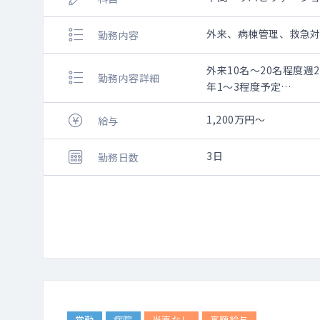
外来、病棟管理、救急
勤務内容
外来10名～20名程度週
勤務内容詳細
年1～3程度予定
2027年11月に開設
それまでは療養病棟で
1,200万円～
給与
3日
勤務日数
常勤
病院
当直なし
高額給与