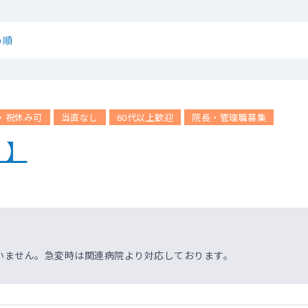
め順
・祝休み可
当直なし
60代以上歓迎
院長・管理職募集
！】
いません。急変時は関連病院より対応しております。