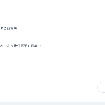
患者の診察等
されており後任医師を募集
般棟60名・認知症専門棟40名）の管理 ※現在92～93名程の稼働
 ※現在平均12名程
なりますので、お休み時や夜間などは関連病院の医師で対応できる範
～1件程度