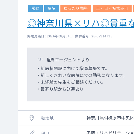
常勤
病院
ゆったり勤務
土・日・祝休み可
◎神奈川県×リハ◎貴重
掲載更新日 : 2026年08月04日 案件番号 : 26-JV314795
担当エージェントより
・新病棟開設に向けて増員募集です。
・新しくきれいな病院にでの勤務になります。
・未経験の先生もご相談ください。
・最寄り駅から送迎あり
神奈川県相模原市中央
勤務地
不問・リハビリテーシ
科目