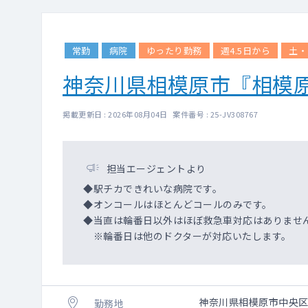
常勤
病院
ゆったり勤務
週4.5日から
土・
神奈川県相模原市『相模原
掲載更新日 : 2026年08月04日 案件番号 : 25-JV308767
担当エージェントより
◆駅チカできれいな病院です。
◆オンコールはほとんどコールのみです。
◆当直は輪番日以外はほぼ救急車対応はありませ
※輪番日は他のドクターが対応いたします。
神奈川県相模原市中央
勤務地