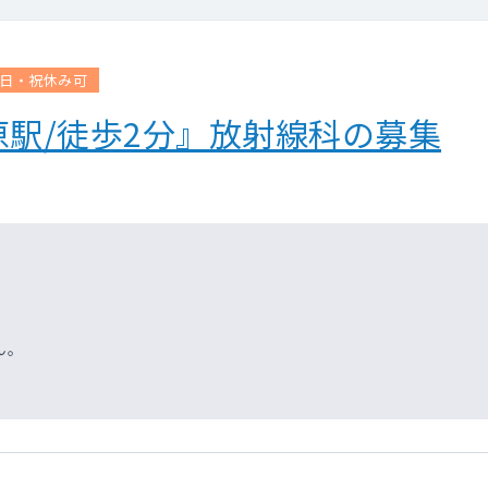
日・祝休み可
駅/徒歩2分』放射線科の募集
ん。
区