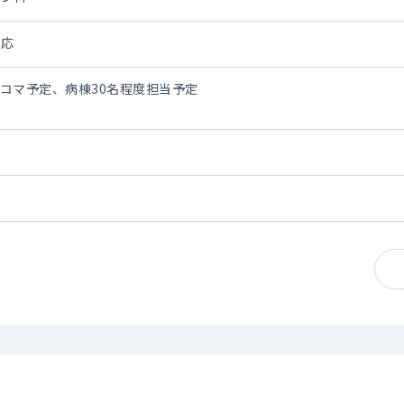
対応
2コマ予定、病棟30名程度担当予定
予定の回復期リハビリテーション病棟にて、外来、病棟管理等をお願いし
の勤務も可能