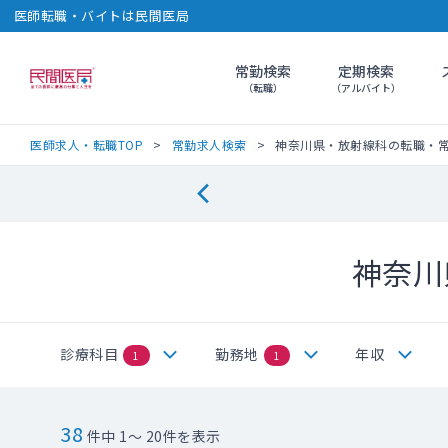
医師転職・バイトは民間医局
常勤検索
定期検索
民間医局
（転職）
（アルバイト）
医師求人・転職TOP
常勤求人検索
神奈川県・放射線科の転職・
神奈川
診療科目
勤務地
年収
1
1
38
件中 1～ 20件を表示