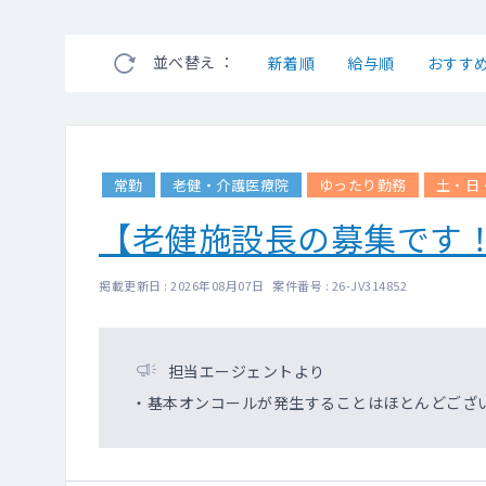
並べ替え ：
新着順
給与順
おすす
常勤
老健・介護医療院
ゆったり勤務
土・日
【老健施設長の募集です
掲載更新日 : 2026年08月07日 案件番号 : 26-JV314852
担当エージェントより
・基本オンコールが発生することはほとんどござ