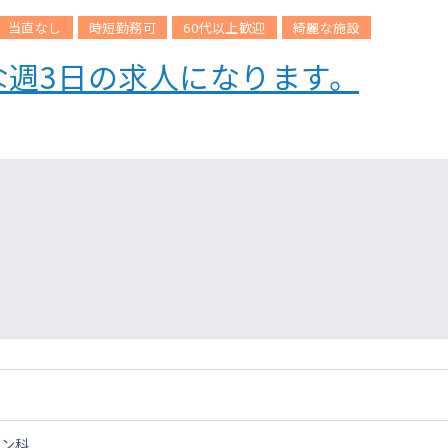
当直なし
時短勤務可
60代以上歓迎
綺麗な施設
な週3日の求人になります。
区
ョン科