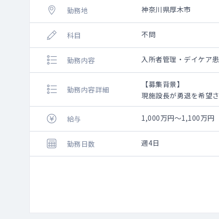
神奈川県厚木市
勤務地
不問
科目
入所者管理・デイケア
勤務内容
【募集背景】
勤務内容詳細
現施設長が勇退を希望
【勤務内容】
1,000万円～1,100万円
給与
・入所者定員100名（一
・通所定員20名の診察
週4日
勤務日数
・看取りは翌朝対応と
・病院からの急患は月0