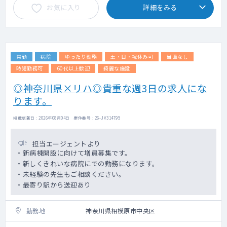
お気に入り
詳細をみる
・看取りは翌朝対応となりますので、お休み
時や夜間などは関連病院の医師で対応できる
範囲は対応しております。
・病院からの急患は月0～1件程度
常勤
病院
ゆったり勤務
土・日・祝休み可
当直なし
時短勤務可
60代以上歓迎
綺麗な施設
◎神奈川県×リハ◎貴重な週3日の求人にな
ります。
掲載更新日 : 2026年08月04日 案件番号 : 26-JV314795
担当エージェントより
・新病棟開設に向けて増員募集です。
・新しくきれいな病院にでの勤務になります。
・未経験の先生もご相談ください。
・最寄り駅から送迎あり
勤務地
神奈川県相模原市中央区