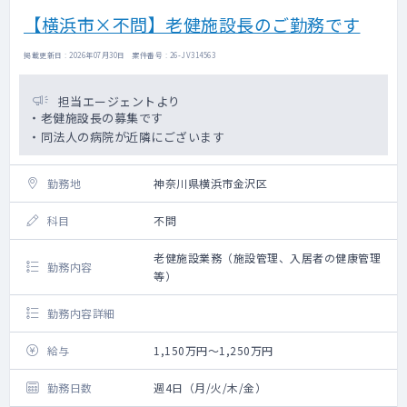
【横浜市×不問】老健施設長のご勤務です
掲載更新日 : 2026年07月30日 案件番号 : 26-JV314563
担当エージェントより
・老健施設長の募集です
・同法人の病院が近隣にございます
勤務地
神奈川県横浜市金沢区
科目
不問
老健施設業務（施設管理、入居者の健康管理
勤務内容
等）
勤務内容詳細
給与
1,150万円～1,250万円
勤務日数
週4日（月/火/木/金）