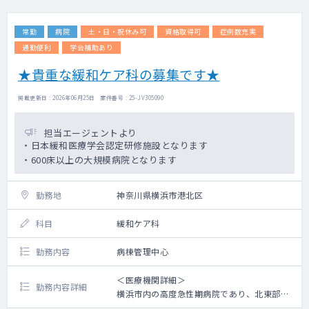
歯科口腔外科 301例
呼吸器外科 217例
常勤
病院
土・日・祝休み可
資格取得可
症例数充実
乳腺外科 195例
脳神経外科 128例
通勤便利
学会補助あり
形成外科 110例
★貴重な緩和ケア科の募集です★
心臓血管外科 122例
小児外科 71例
掲載更新日 : 2026年06月25日 案件番号 : 25-JV305090
眼科 20例
・医師体制：常勤医師12 名、非常勤医師
担当エージェントより
・日本緩和医療学会認定研修施設となります
＜その他＞
・600床以上の大規模病院となります
・社会保険等：健康保険・雇用保険・厚生年
金・労災保険・確定給付企業年金・確定拠出
勤務地
神奈川県横浜市港北区
年金
・その他手当：時間外手当・通勤手当・住宅
科目
緩和ケア科
手当等
・退職金：有
勤務内容
病棟管理中心
・学会出席に伴う出張費等の支援あり
・その他：宿舎完備(当院規定に順じて貸与)
＜医療機関詳細＞
勤務内容詳細
横浜市内の高度急性期病院であり、北東部医
療圏の地域中核病院として市内でも有数の規