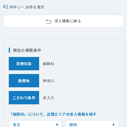
＜医療設備＞
42
件中 1～ 20件を表示
紙カルテ
＜管理医師業務について＞
求人検索に戻る
法人理事への就任をお願いいたします
その他は代表理事が対応しますので、日々の
診療に集中できる環境です
現在の検索条件
診療科目
麻酔科
勤務地
神奈川
こだわり条件
未入力
「麻酔科」について、近隣エリアの求人情報を探す
東京
静岡