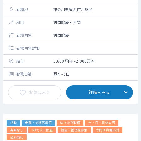
勤務地
神奈川県横浜市戸塚区
科目
訪問診療・不問
勤務内容
訪問診療
勤務内容詳細
給与
1,600万円～2,000万円
勤務日数
週4～5日
お気に入り
詳細をみる
常勤
老健・介護医療院
ゆったり勤務
土・日・祝休み可
当直なし
60代以上歓迎
院長・管理職募集
専門医資格不問
通勤便利