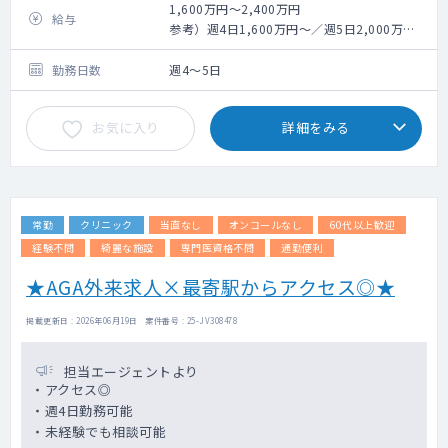
・訪問件数 ：居宅5～7件/コマ、施設1～2
1,600万円～2,400万円
給与
件（10～20名程）/コマ
参考）週4日1,600万円～／週5日2,000万円
・主な疾患 ：がん末期、循環器系疾患、認
～
知症、脳血管障害 など
※週に1回平日オンコール及び6週
勤務日数
週4～5日
・診療エリア ：クリニックから原則5～6キ
に1回土日オンコール手当含む
ロ圏内
※夜勤出動も含め、40時間分の時
お気に入り
詳細をみる
・訪問体制 ：看護師兼ドライバーとの2名体
間外手当含む
制 ※看護師の担当業務は検査・注射・処置
など病院同様
・訪問時の検査：ポータブルX-li、心電図、超
音波、胃瘻用内視鏡可
常勤
クリニック
当直なし
オンコールなし
60代以上歓迎
・診療実績 ：患者数約800名（居宅4割、施
設6割）
経験不問
綺麗な施設
専門医資格不問
通勤便利
・電子カルテ ：モバカル
★AGA外来求人×最寄駅からアクセス◎★
・医師体制 ：常勤3名、非常勤16名（専門
科目も多岐に及ぶため様々な知見を得られる
掲載更新日 : 2026年06月19日 案件番号 : 25-JV308478
環境です）
・他スタッフ ：常勤薬剤師1名、医療相談員
5名、検査技師1名（非常勤）
担当エージェントより
・アクセス◎
【オンコール体制】
・週4日勤務可能
基本は外部委託を行っております。（稀に電
・未経験でも相談可能
話での再診対応あり）