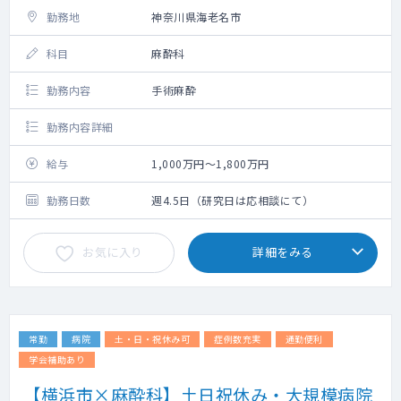
勤務地
神奈川県海老名市
科目
麻酔科
勤務内容
手術麻酔
勤務内容詳細
給与
1,000万円～1,800万円
勤務日数
週4.5日（研究日は応相談にて）
お気に入り
詳細をみる
常勤
病院
土・日・祝休み可
症例数充実
通勤便利
学会補助あり
【横浜市×麻酔科】土日祝休み・大規模病院