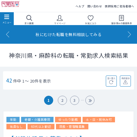
民間医局
ヘルプ
問い合わせ
医師採用ご担当者様へ
求人検索
マイページ
お気に入り
保存済みの
検索条件
秋にむけた転職を無料相談してみる
神奈川県・麻酔科の転職・常勤求人検索結果
42
並べ替え
条件保存
件中 1～ 20件を表示
1
2
3
常勤
老健・介護医療院
ゆったり勤務
土・日・祝休み可
当直なし
60代以上歓迎
院長・管理職募集