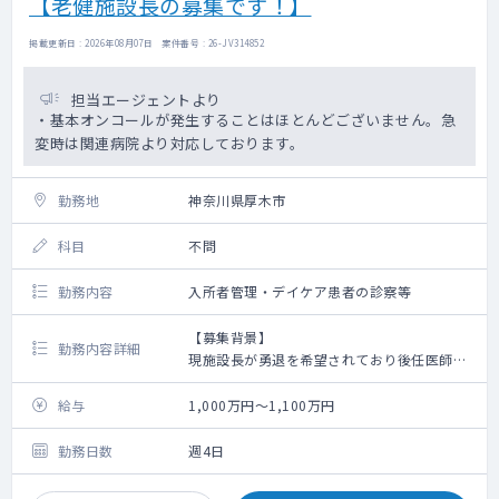
【老健施設長の募集です！】
掲載更新日 : 2026年08月07日 案件番号 : 26-JV314852
担当エージェントより
・基本オンコールが発生することはほとんどございません。急
変時は関連病院より対応しております。
勤務地
神奈川県厚木市
科目
不問
勤務内容
入所者管理・デイケア患者の診察等
【募集背景】
勤務内容詳細
現施設長が勇退を希望されており後任医師を
募集
給与
1,000万円～1,100万円
【勤務内容】
・入所者定員100名（一般棟60名・認知症専
勤務日数
週4日
門棟40名）の管理 ※現在92～93名程の稼働
・通所定員20名の診察 ※現在平均12名程