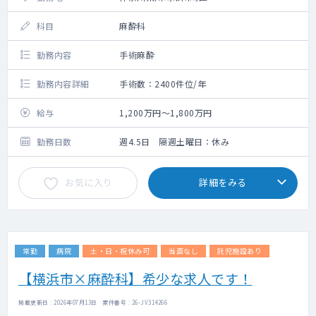
科目
麻酔科
勤務内容
手術麻酔
勤務内容詳細
手術数：2400件位/年
給与
1,200万円～1,800万円
勤務日数
週4.5日 隔週土曜日：休み
お気に入り
詳細をみる
常勤
病院
土・日・祝休み可
当直なし
託児施設あり
【横浜市×麻酔科】希少な求人です！
掲載更新日 : 2026年07月13日 案件番号 : 26-JV314266