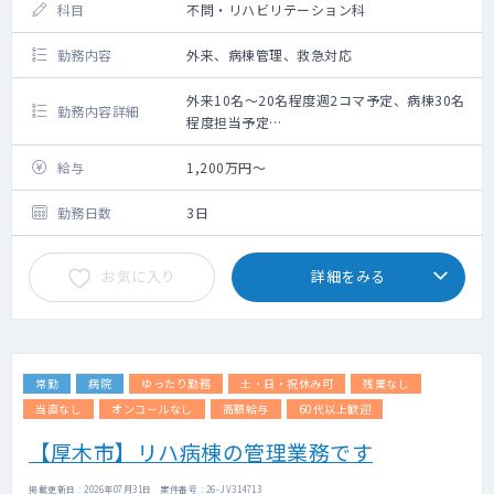
科目
不問・リハビリテーション科
勤務内容
外来、病棟管理、救急対応
外来10名～20名程度週2コマ予定、病棟30名
勤務内容詳細
程度担当予定
年1～3程度予定
2027年11月に開設予定の回復期リハビリテー
給与
1,200万円～
ション病棟にて、外来、病棟管理等をお願い
します。
勤務日数
3日
それまでは療養病棟での勤務も可能
お気に入り
詳細をみる
常勤
病院
ゆったり勤務
土・日・祝休み可
残業なし
当直なし
オンコールなし
高額給与
60代以上歓迎
【厚木市】リハ病棟の管理業務です
掲載更新日 : 2026年07月31日 案件番号 : 26-JV314713