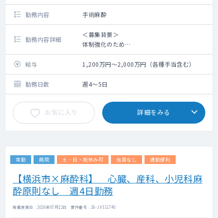
勤務内容
手術麻酔
＜募集背景＞
勤務内容詳細
体制強化のため
＜概 要＞
給与
1,200万円～2,000万円（各種手当含む）
【業務内容】麻酔科管理業務（外科系標榜科
全般の手術麻酔）※小児麻酔の対応可能性あ
勤務日数
週4～5日
り（免除応相談）
【医師体制】常勤2名
お気に入り
詳細をみる
【家賃補助】賃貸の場合、半額補助あり（上
限5万円/月）
転居費用補助あり（上限30万
円、近隣転居の場合規定内で支給）
【退職金制度】勤続3年以上（定年まで）で支
常勤
病院
土・日・祝休み可
当直なし
通勤便利
給あり
【定年】65歳（雇用制度あり）
【横浜市×麻酔科】 心臓、産科、小児科麻
【学会参加】年1回程度補助あり（出張扱い）
酔原則なし 週4日勤務
【カルテ】電子
掲載更新日 : 2026年07月22日 案件番号 : 26-JV311740