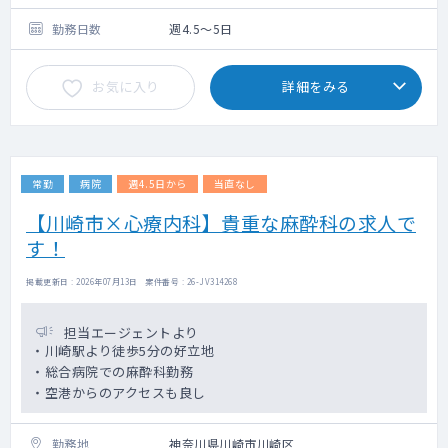
勤務日数
週4.5～5日
お気に入り
詳細をみる
常勤
病院
週4.5日から
当直なし
【川崎市×心療内科】貴重な麻酔科の求人で
す！
掲載更新日 : 2026年07月13日 案件番号 : 26-JV314268
担当エージェントより
・川崎駅より徒歩5分の好立地
・総合病院での麻酔科勤務
・空港からのアクセスも良し
勤務地
神奈川県川崎市川崎区