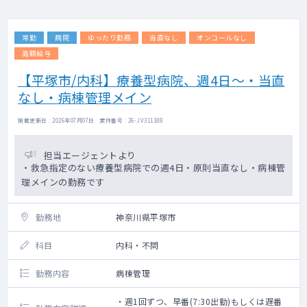
常勤
病院
ゆったり勤務
当直なし
オンコールなし
高額給与
【平塚市/内科】療養型病院、週4日～・当直
なし・病棟管理メイン
掲載更新日 : 2026年07月07日 案件番号 : 26-JV311188
担当エージェントより
・救急指定のない療養型病院での週4日・原則当直なし・病棟管
理メインの勤務です
勤務地
神奈川県平塚市
科目
内科・不問
勤務内容
病棟管理
・週1回ずつ、早番(7:30出勤)もしくは遅番