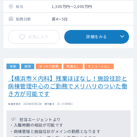
・訪問割合：居宅70～80％、施設20～30％
給与
1,500万円～2,000万円
・訪問件数：居宅7～10件/コマ、施設10名～
15名（1施設）/コマ
勤務日数
週4～5日
・カルテ ：電子カルテ
・主な疾患：慢性期からターミナルまで
お気に入り
詳細をみる
・オンコール：週1回（1回あたり手当 平日
45,000円 土日祝85,000円）
出動（平日1～2件程、土日祝
1～5件程）、コール（平日 土日祝5～10件
程）
常勤
病院
ゆったり勤務
残業なし
オンコールなし
ファーストコールはスタッフ
にて対応、セカンドコールで医師
【横浜市×内科】残業ほぼなし！施設往診と
病棟管理中心のご勤務でメリハリのついた働
き方が可能です
掲載更新日 : 2026年06月22日 案件番号 : 25-JV309681
担当エージェントより
・入職時期の相談が可能です
・病棟管理と施設往診がメインの勤務となります