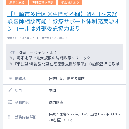
綺麗な施設
専門医資格不問
学会補助あり
【川崎市多摩区×専門科不問】週4日～未経
験医師相談可能！診療サポート体制充実◎オ
ンコールは外部委託協力あり
掲載更新日 : 2026年06月19日 案件番号 : 24-JV006131
担当エージェントより
※川崎市北部で最大規模の訪問診療クリニック
※『単独型/機能強化型在宅療養支援診療所』の施設基準を取得
勤務地
神奈川県川崎市多摩区
科目
不問
勤務内容
訪問診療
件数：居宅5～7件/コマ、施設1～2件（10～
勤務内容詳細
20名程）/コマ
【勤務概要】