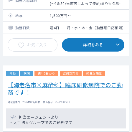
勤務内容詳細
(～18:30/当直医によって流動)あり※免除も
応相談
・当直、オンコールはございません
給与
1,500万円～
・担当患者：40名位
※高齢者の全身管理がメインです
勤務日数
週4日 月・水・木・金（勤務曜日応相談）
※胃ろうの患者は２～３割ほどとなります
・体制：常勤医６名 70代1名 60代1名
お気に入り
詳細をみる
50代4名
常勤
病院
週4.5日から
症例数充実
綺麗な施設
【海老名市×麻酔科】臨床研修病院でのご勤
務です！
掲載更新日 : 2026年07月03日 案件番号 : 25-JV307723
担当エージェントより
・大手法人グループでのご勤務です