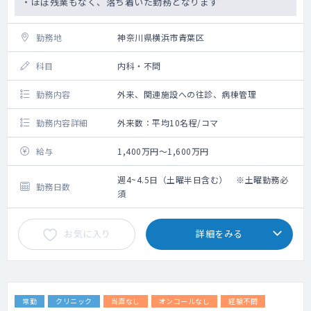
・ほぼ残業もなく、落ち着いた勤務となります
勤務地
神奈川県横浜市青葉区
科目
内科・不問
勤務内容
外来、関連施設への往診、病棟管理
勤務内容詳細
外来数：平均10名程/コマ
給与
1,400万円～1,600万円
週4~4.5日（土曜半日含む） ※土曜勤務必
勤務日数
須
お気に入り
詳細をみる
常勤
クリニック
当直なし
オンコールなし
経験不問