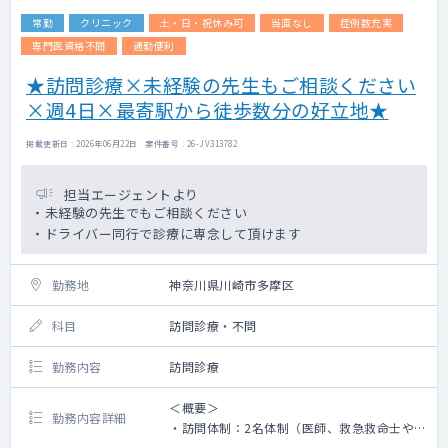
常勤
クリニック
土・日・祝休み可
当直なし
症例数充実
専門医資格不問
通勤便利
★訪問診療×未経験の先生もご相談ください
×週4日×最寄駅から徒歩数分の好立地★
掲載更新日 : 2026年06月22日 案件番号 : 26-JV313782
担当エージェントより
・未経験の先生でもご相談ください
・ドライバー同行で診療に専念して頂けます
勤務地
神奈川県川崎市多摩区
科目
訪問診療・不問
勤務内容
訪問診療
＜概要＞
勤務内容詳細
・訪問体制：2名体制（医師、救急救命士や看
護師がドライバー兼務）