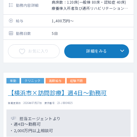
病床数：120床(一般棟 80床・認知症 40床)
勤務内容詳細
療養棟入所者及び通所リハビリテーション利
用者の健康管理一般
給与
1,400万円～
勤務日数
5日
お気に入り
詳細をみる
常勤
クリニック
高額給与
経験不問
【横浜市×訪問診療】週4日～勤務可
掲載更新日 : 2026年07月27日 案件番号 : 23-JB004825
担当エージェントより
・週4日～勤務可
・2,000万円以上相談可