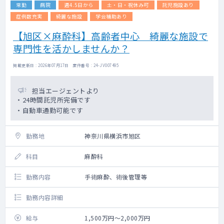
常勤
病院
週4.5日から
土・日・祝休み可
託児施設あり
症例数充実
綺麗な施設
学会補助あり
【旭区×麻酔科】高齢者中心 綺麗な施設で
専門性を活かしませんか？
掲載更新日 : 2026年07月17日 案件番号 : 24-JV007495
担当エージェントより
・24時間託児所完備です
・自動車通勤可能です
勤務地
神奈川県横浜市旭区
科目
麻酔科
勤務内容
手術麻酔、術後管理等
勤務内容詳細
給与
1,500万円～2,000万円