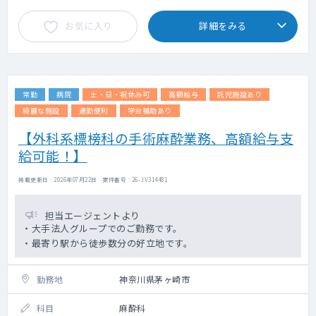
お気に入り
詳細をみる
常勤
病院
土・日・祝休み可
高額給与
託児施設あり
綺麗な施設
通勤便利
学会補助あり
【外科系標榜科の手術麻酔業務、高額給与支
給可能！】
掲載更新日 : 2026年07月22日 案件番号 : 26-JV314481
担当エージェントより
・大手法人グループでのご勤務です。
・最寄り駅から徒歩数分の好立地です。
勤務地
神奈川県茅ヶ崎市
科目
麻酔科