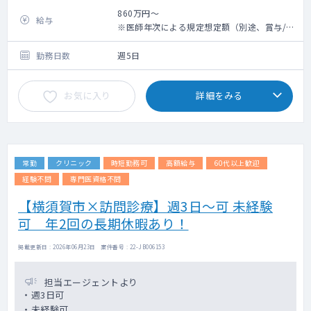
模と実績を誇る病院です
860万円～
給与
※医師年次による規定想定額（別途、賞与/経
＜募集背景＞
験年数加算/宿直手当/時間外手当等別途加算/
医師退職に伴う補充
管理職手当(管理職のみ)あり）
勤務日数
週5日
平均年収卒後10年目860万円、15年目960
＜勤務詳細＞
万円、20年目1000万円、25年目1080万円、
お気に入り
詳細をみる
当科医師は緩和ケアチームの一員として、が
30年目1083万円 程度
ん患者のさまざまなつらい症状に対する適切
な対処法を提案し、
より苦痛の少ない生活を送っていただくため
のサポートを行っています
常勤
クリニック
時短勤務可
高額給与
60代以上歓迎
〇外来
・応相談（現在、診療科としての外来診療は
経験不問
専門医資格不問
行っておりません）
【横須賀市×訪問診療】週3日～可 未経験
〇病棟管理
可 年2回の長期休暇あり！
・緩和ケア病棟はありません、多職種による
緩和ケアチームとして入院患者への新規介入
が年間約160件、外来での新規介入が年間約
掲載更新日 : 2026年06月23日 案件番号 : 22-JB006153
10件です
〇主な疾患や対応
担当エージェントより
・消化管癌，肺癌，乳癌，頭頚部癌等
・週3日可
・未経験可