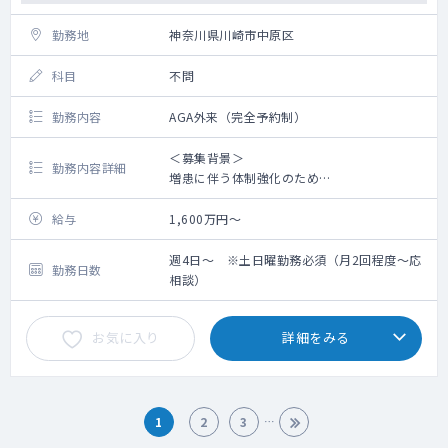
朝5:00～9:00の間・土日においては、出動が
勤務地
神奈川県川崎市中原区
必要な対応については当番制を敷いていま
す。
科目
不問
勤務内容
AGA外来（完全予約制）
＜募集背景＞
勤務内容詳細
増患に伴う体制強化のため
＜概 要＞
給与
1,600万円～
カウンセリング、採血、注射等をお願いいた
します
週4日～ ※土日曜勤務必須（月2回程度～応
勤務日数
処置が必要な患者さんは10名程度/日です
相談）
新規患者さんは3名程度/日で15～20分のカウ
ンセリングを実施します
お気に入り
詳細をみる
頭皮のカメラ撮影はスタッフが行います
看護師は院内におりません
可能であれば、ホームページへの顔写真・お
名前の掲載をお願いいたします
祝日勤務もございます
1
2
3