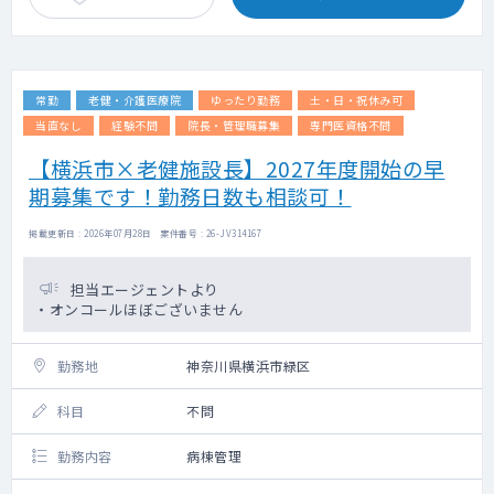
常勤
老健・介護医療院
ゆったり勤務
土・日・祝休み可
当直なし
経験不問
院長・管理職募集
専門医資格不問
【横浜市×老健施設長】2027年度開始の早
期募集です！勤務日数も相談可！
掲載更新日 : 2026年07月28日 案件番号 : 26-JV314167
担当エージェントより
・オンコールほぼございません
勤務地
神奈川県横浜市緑区
科目
不問
勤務内容
病棟管理