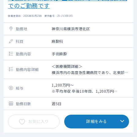
でのご勤務です
掲載更新日 : 2026年06月25日 案件番号 : 25-JV309145
勤務地
神奈川県横浜市港北区
科目
麻酔科
勤務内容
手術麻酔
＜医療機関詳細＞
勤務内容詳細
横浜市内の高度急性期病院であり、北東部医
療圏の地域中核病院として市内でも有数の規
模と実績を誇る病院です
1,200万円～
給与
※平均年収 卒後10年目、1,200万円
＜勤務詳細＞
（当直月４回と平均的時間外の実績により算
・症例数（令和6年実績）
出した概算年収額）
勤務日数
週5日
整形外科 1,257例
泌尿器科 825例
お気に入り
詳細をみる
外科 699例
産婦人科 642例
耳鼻咽喉科 331例