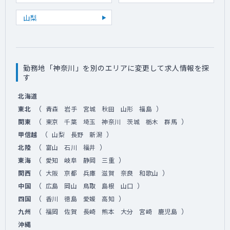
山梨
勤務地「神奈川」を別のエリアに変更して求人情報を探
す
北海道
（
）
東北
青森
岩手
宮城
秋田
山形
福島
（
）
関東
東京
千葉
埼玉
神奈川
茨城
栃木
群馬
（
）
甲信越
山梨
長野
新潟
（
）
北陸
富山
石川
福井
（
）
東海
愛知
岐阜
静岡
三重
（
）
関西
大阪
京都
兵庫
滋賀
奈良
和歌山
（
）
中国
広島
岡山
鳥取
島根
山口
（
）
四国
香川
徳島
愛媛
高知
（
）
九州
福岡
佐賀
長崎
熊本
大分
宮崎
鹿児島
沖縄