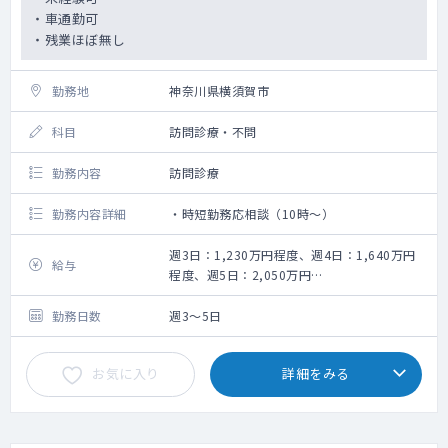
＜その他＞
・車通勤可
・社会保険等：健康保険・雇用保険・厚生年
・残業ほぼ無し
金・労災保険・確定給付企業年金・確定拠出
年金
・その他手当：時間外手当・通勤手当・住宅
勤務地
神奈川県横須賀市
手当等
・退職金：有
科目
訪問診療・不問
・学会出席に伴う出張費等の支援あり
・その他：宿舎完備(当院規定に順じて貸与)
勤務内容
訪問診療
勤務内容詳細
・時短勤務応相談（10時～）
週3日：1,230万円程度、週4日：1,640万円
給与
程度、週5日：2,050万円
※オンコール待機手当、残業手当を含む
勤務日数
週3～5日
お気に入り
詳細をみる