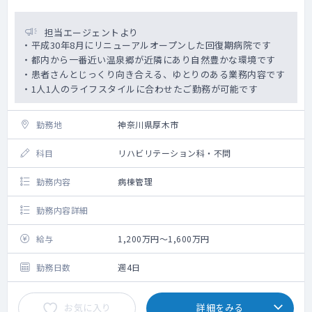
担当エージェントより
・平成30年8月にリニューアルオープンした回復期病院です
・都内から一番近い温泉郷が近隣にあり自然豊かな環境です
・患者さんとじっくり向き合える、ゆとりのある業務内容です
・1人1人のライフスタイルに合わせたご勤務が可能です
勤務地
神奈川県厚木市
科目
リハビリテーション科・不問
勤務内容
病棟管理
勤務内容詳細
給与
1,200万円～1,600万円
勤務日数
週4日
お気に入り
詳細をみる