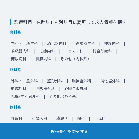
診療科目「麻酔科」を別科目に変更して求人情報を探す
内科系
内科・一般内科
消化器内科
循環器内科
神経内科
呼吸器内科
心療内科
リウマチ科
総合診療科
糖尿病科
腎臓内科
その他（内科系）
外科系
外科・一般外科
整形外科
脳神経外科
消化器外科
形成外科
呼吸器外科
心臓血管外科
乳腺/内分泌外科
その他（外科系）
他科系
麻酔科
産婦人科
皮膚科
眼科
小児科
精神科
耳鼻咽喉科
泌尿器科
放射線科
検索条件を変更する
リハビリテーション科
救命救急科
緩和ケア科