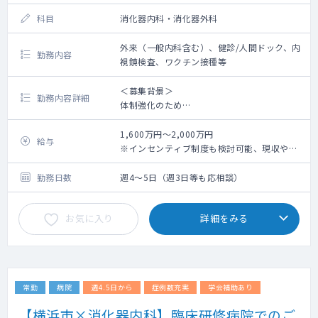
科目
消化器内科・消化器外科
外来（一般内科含む）、健診/人間ドック、内
勤務内容
視鏡検査、ワクチン接種等
＜募集背景＞
勤務内容詳細
体制強化のため
＜概 要＞
1,600万円～2,000万円
給与
【業務内容】外来・内視鏡・健診など希望に
※インセンティブ制度も検討可能、現収や希
合わせて柔軟にコマ数など調整いたします。
望年収に配慮してご提示いたします。
【診療体制】1～2診体制
※勤務日数により増減いたします。
勤務日数
週4～5日（週3日等も応相談）
【外来】1日平均100名程度（多い時は140名
程度にもなります。）※一般内科含む
お気に入り
詳細をみる
【内視鏡検査】（上部）午前12件以上、（下
部）午後6件程度 ※セデーション処置あり、
内視鏡（富士フィルム）
【カルテ】電子カルテ
【医師体制】院長、非常勤複数名
常勤
病院
週4.5日から
症例数充実
学会補助あり
【横浜市×消化器内科】臨床研修病院でのご