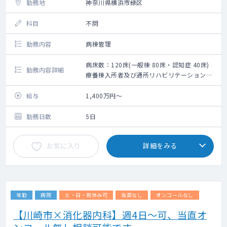
勤務地
神奈川県横浜市緑区
科目
不問
勤務内容
病棟管理
病床数：120床(一般棟 80床・認知症 40床)
勤務内容詳細
療養棟入所者及び通所リハビリテーション利
用者の健康管理一般
給与
1,400万円～
勤務日数
5日
お気に入り
詳細をみる
常勤
病院
土・日・祝休み可
当直なし
オンコールなし
【川崎市×消化器内科】週4日～可、当直オ