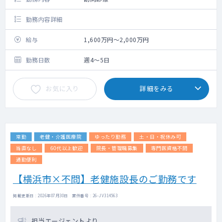
勤務内容詳細
給与
1,600万円～2,000万円
勤務日数
週4～5日
お気に入り
詳細をみる
常勤
老健・介護医療院
ゆったり勤務
土・日・祝休み可
当直なし
60代以上歓迎
院長・管理職募集
専門医資格不問
通勤便利
【横浜市×不問】老健施設長のご勤務です
掲載更新日 : 2026年07月30日 案件番号 : 26-JV314563
担当エージェントより