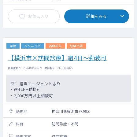
お気に入り
詳細をみる
常勤
クリニック
高額給与
経験不問
【横浜市×訪問診療】週4日～勤務可
掲載更新日 : 2026年07月27日 案件番号 : 23-JB004825
担当エージェントより
・週4日～勤務可
・2,000万円以上相談可
勤務地
神奈川県横浜市戸塚区
科目
訪問診療・不問
勤務内容
訪問診療