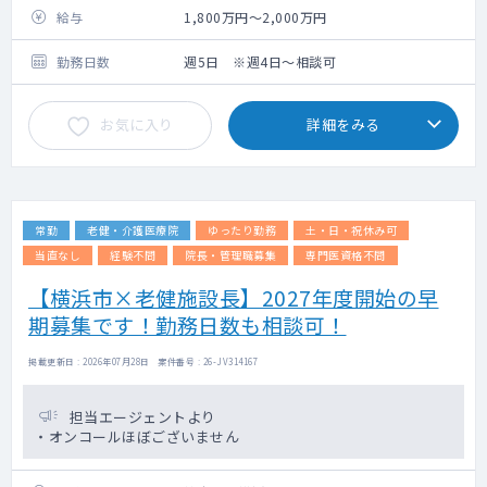
給与
1,800万円～2,000万円
勤務日数
週5日 ※週4日～相談可
お気に入り
詳細をみる
常勤
老健・介護医療院
ゆったり勤務
土・日・祝休み可
当直なし
経験不問
院長・管理職募集
専門医資格不問
【横浜市×老健施設長】2027年度開始の早
期募集です！勤務日数も相談可！
掲載更新日 : 2026年07月28日 案件番号 : 26-JV314167
担当エージェントより
・オンコールほぼございません