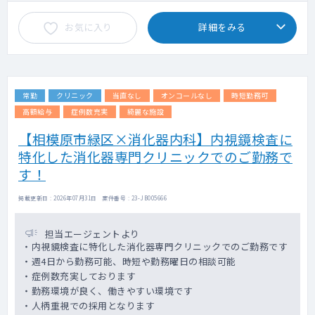
お気に入り
詳細をみる
常勤
クリニック
当直なし
オンコールなし
時短勤務可
高額給与
症例数充実
綺麗な施設
【相模原市緑区×消化器内科】内視鏡検査に
特化した消化器専門クリニックでのご勤務で
す！
掲載更新日 : 2026年07月31日 案件番号 : 23-JB005666
担当エージェントより
・内視鏡検査に特化した消化器専門クリニックでのご勤務です
・週4日から勤務可能、時短や勤務曜日の相談可能
・症例数充実しております
・勤務環境が良く、働きやすい環境です
・人柄重視での採用となります