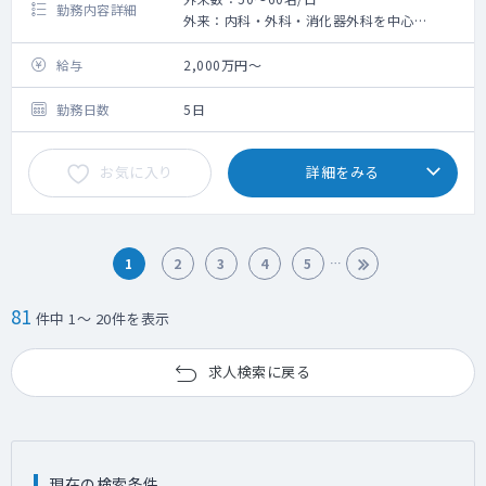
勤務内容詳細
外来：内科・外科・消化器外科を中心
・平均患者数50～60名/日
・火曜日は2診体制（非常勤：乳腺外科）
給与
2,000万円～
・木曜日は午前のみ往診あり（1施設20名程
度）
勤務日数
5日
外来コマ数：9コマ（月、火、水、金、土）
お気に入り
詳細をみる
訪問診療：週1コマ
内視鏡検査：水曜日に実施（5～6件）
1
2
3
4
5
81
件中 1～ 20件を表示
求人検索に戻る
現在の検索条件