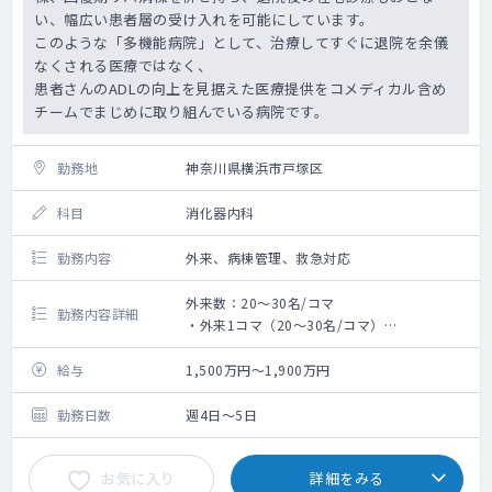
い、幅広い患者層の受け入れを可能にしています。
このような「多機能病院」として、治療してすぐに退院を余儀
なくされる医療ではなく、
患者さんのADLの向上を見据えた医療提供をコメディカル含め
チームでまじめに取り組んでいる病院です。
勤務地
神奈川県横浜市戸塚区
科目
消化器内科
勤務内容
外来、病棟管理、救急対応
外来数：20～30名/コマ
勤務内容詳細
・外来1コマ（20～30名/コマ）
・病棟管理（地域包括ケア病棟）15～20名前
後
給与
1,500万円～1,900万円
・救急当番1～2コマ（コマあたり救急車は1
台来るか来ないか、ウオークインの発熱対応
勤務日数
週4日～5日
含む）
お気に入り
詳細をみる