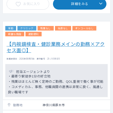
お気に入り
詳細をみる
・看取りは翌朝対応となりますので、お休み
時や夜間などは関連病院の医師で対応できる
範囲は対応しております。
・病院からの急患は月0～1件程度
常勤
クリニック
残業なし
当直なし
オンコールなし
綺麗な施設
通勤便利
【内視鏡検査・健診業務メインの勤務×アク
セス面◎】
掲載更新日 : 2026年08月05日 案件番号 : 25-JV309105
担当エージェントより
・最寄り駅徒歩1分の好立地
・残業はほとんど無く定時のご勤務、QOL重視で働く事が可能
・コメディカル、事務、他職員間の連携は非常に良く、風通し
良い職場です
勤務地
神奈川県厚木市