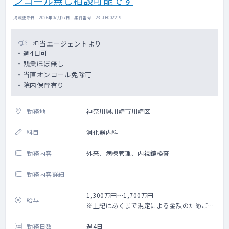
ンコール無し相談可能です
掲載更新日 : 2026年07月27日 案件番号 : 23-JB002219
担当エージェントより
・週4日可
・残業ほぼ無し
・当直オンコール免除可
・院内保育有り
勤務地
神奈川県川崎市川崎区
科目
消化器内科
勤務内容
外来、病棟管理、内視鏡検査
勤務内容詳細
1,300万円～1,700万円
給与
※上記はあくまで規定による金額のためご経
験やご希望に応じて
勤務日数
週4日