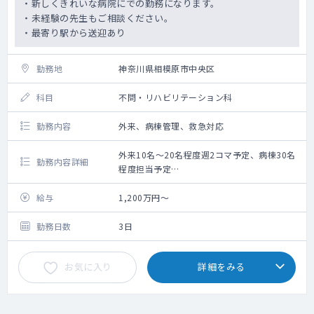
・新しくきれいな病院にでの勤務になります。
・未経験の先生もご相談ください。
・最寄り駅から送迎あり
勤務地
神奈川県相模原市中央区
科目
不問・リハビリテーション科
勤務内容
外来、病棟管理、救急対応
外来10名～20名程度週2コマ予定、病棟30名
勤務内容詳細
程度担当予定
年1～3程度予定
2027年11月に開設予定の回復期リハビリテー
給与
1,200万円～
ション病棟にて、外来、病棟管理等をお願い
します。
勤務日数
3日
それまでは療養病棟での勤務も可能
お気に入り
詳細をみる