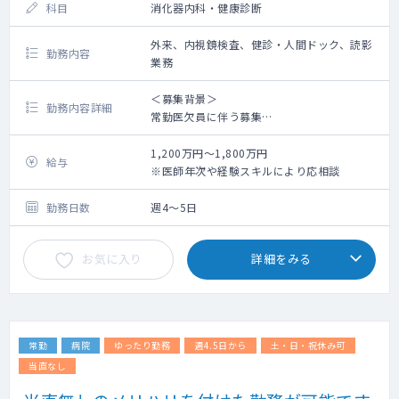
科目
消化器内科・健康診断
外来、内視鏡検査、健診・人間ドック、読影
勤務内容
業務
＜募集背景＞
勤務内容詳細
常勤医欠員に伴う募集
※常勤医4名から3名の体制（2名内科専門
医、1名内視鏡専門医）
1,200万円～1,800万円
給与
※医師年次や経験スキルにより応相談
＜概 要＞
【内視鏡】胃カメラ中心（午前10～12件程
勤務日数
週4～5日
度）、大腸カメラは月10件程度 ※経口経
鼻、セデーション処置あり（内視鏡機器オリ
お気に入り
詳細をみる
ンパス）
【読影】スポット医師が担当した画像・所見
判定チェック（週20件ほど）、生検結果判
定・入力業務等 ※対応必須
【外来】月数件程度で紹介状作成等が発生
常勤
病院
ゆったり勤務
週4.5日から
土・日・祝休み可
（内視鏡検査後の予約となることが多い。）
【健診】欠員が出た場合にお願いする可能性
当直なし
あり（内科診察）