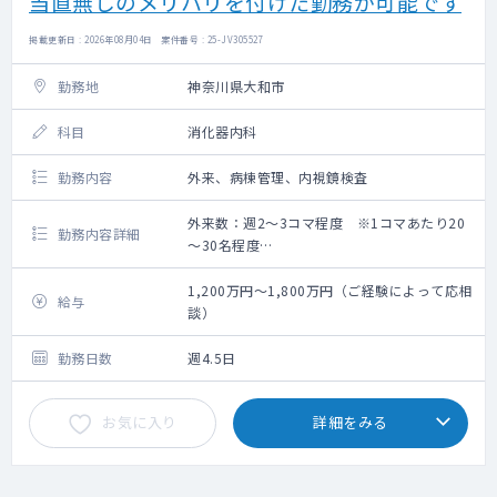
当直無しのメリハリを付けた勤務が可能です
【研修教育制度】各種学会や研修会への参加
を推奨しており、補助制度もございます。
掲載更新日 : 2026年08月04日 案件番号 : 25-JV305527
勤務地
神奈川県大和市
科目
消化器内科
勤務内容
外来、病棟管理、内視鏡検査
外来数：週2～3コマ程度 ※1コマあたり20
勤務内容詳細
～30名程度
救急搬入数：1,2台/1日 ※月50件程度
・常勤（内科）6人体制
1,200万円～1,800万円（ご経験によって応相
給与
・内視鏡 上下部1コマ程度 担当予定
談）
勤務日数
週4.5日
お気に入り
詳細をみる