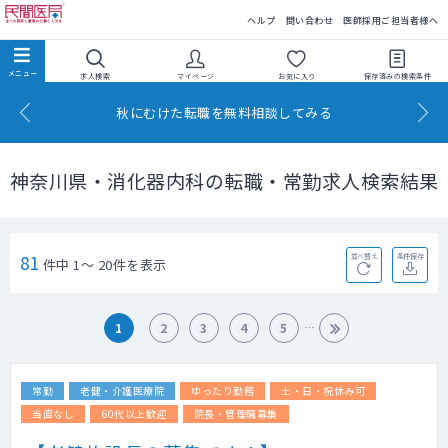
民間医局
ヘルプ
問い合わせ
医師採用ご担当者様へ
求人検索
マイページ
お気に入り
保存済みの
検索条件
秋にむけた転職を無料相談してみる
神奈川県・消化器内科の転職・常勤求人検索結果
81
並べ替え
条件保存
件中 1～ 20件を表示
1
2
3
4
5
常勤
老健・介護医療院
ゆったり勤務
土・日・祝休み可
当直なし
60代以上歓迎
院長・管理職募集