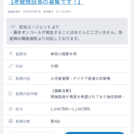
【老健施設長の募集です！】
掲載更新日 : 2026年08月07日 案件番号 : 26-JV314852
担当エージェントより
・基本オンコールが発生することはほとんどございません。急
変時は関連病院より対応しております。
勤務地
神奈川県厚木市
科目
不問
勤務内容
入所者管理・デイケア患者の診察等
【募集背景】
勤務内容詳細
現施設長が勇退を希望されており後任医師を
募集
給与
1,000万円～1,100万円
【勤務内容】
・入所者定員100名（一般棟60名・認知症専
勤務日数
週4日
門棟40名）の管理 ※現在92～93名程の稼働
・通所定員20名の診察 ※現在平均12名程