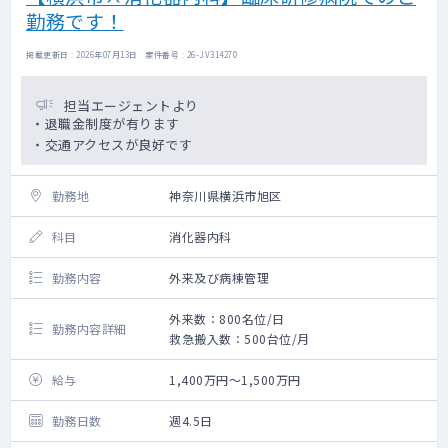
勤務です！
掲載更新日 : 2026年07月13日 案件番号 : 26-JV314270
担当エージェントより
・退職金制度が有ります
・交通アクセスが良好です
勤務地
神奈川県横浜市旭区
科目
消化器内科
勤務内容
外来及び病棟管理
外来数：800名位/日
勤務内容詳細
救急搬入数：500台位/月
給与
1,400万円～1,500万円
勤務日数
週4.5日