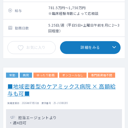
781.5万円～1,750万円
給与
※臨床経験年数によって応相談
5.25日/週（平日5日+土曜日午前を月に2～3
勤務日数
回程度）
お気に入り
詳細をみる
常勤
病院
ゆったり勤務
オンコールなし
専門医資格不問
■地域密着型のケアミックス病院 × 高額給
与も可■
掲載更新日 : 2026年07月31日 案件番号 : 25-JV308295
担当エージェントより
・週4日可