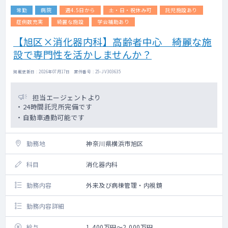
常勤
病院
週4.5日から
土・日・祝休み可
託児施設あり
症例数充実
綺麗な施設
学会補助あり
【旭区×消化器内科】高齢者中心 綺麗な施
設で専門性を活かしませんか？
掲載更新日 : 2026年07月17日 案件番号 : 25-JV303635
担当エージェントより
・24時間託児所完備です
・自動車通勤可能です
勤務地
神奈川県横浜市旭区
科目
消化器内科
勤務内容
外来及び病棟管理・内視鏡
勤務内容詳細
給与
1,400万円～2,000万円