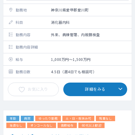
勤務地
神奈川県愛甲郡愛川町
科目
消化器内科
勤務内容
外来、病棟管理、内視鏡検査
勤務内容詳細
給与
1,000万円～1,500万円
勤務日数
4.5日（週4日でも相談可）
お気に入り
詳細をみる
常勤
病院
ゆったり勤務
土・日・祝休み可
残業なし
当直なし
オンコールなし
高額給与
60代以上歓迎