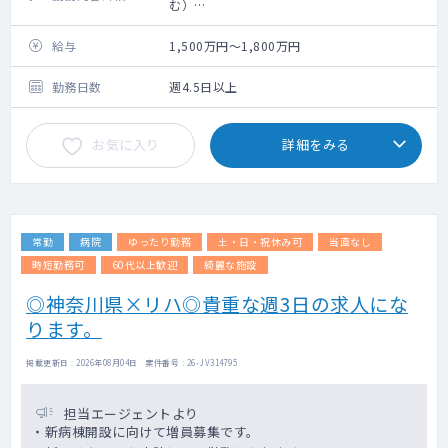
む）
・病棟管理・・・10名程度（消化器疾患に加
え、肺炎・脱水・めまい等を含む）
給与
1,500万円～1,800万円
・内視鏡検査・治療・・・週2,3コマ程度（上
部・下部）
勤務日数
週4.5日以上
・日中の内科救急・・・週1.2コマ程度（主に
高齢者の内科系二次救急の初期対応）
お気に入り
詳細をみる
・日中の訪問診療・・・週1 コマ（患者宅へ
の訪問、事務職員が同行）
常勤
病院
ゆったり勤務
土・日・祝休み可
当直なし
時短勤務可
60代以上歓迎
綺麗な施設
◎神奈川県×リハ◎貴重な週3日の求人にな
ります。
掲載更新日 : 2026年08月04日 案件番号 : 26-JV314795
担当エージェントより
・新病棟開設に向けて増員募集です。