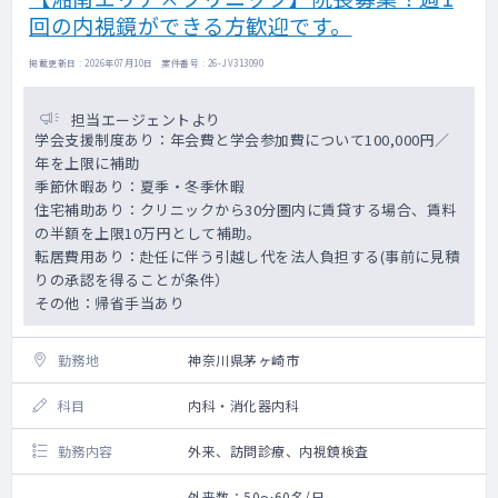
回の内視鏡ができる方歓迎です。
掲載更新日 : 2026年07月10日 案件番号 : 26-JV313090
担当エージェントより
学会支援制度あり：年会費と学会参加費について100,000円／
年を上限に補助
季節休暇あり：夏季・冬季休暇
住宅補助あり：クリニックから30分圏内に賃貸する場合、賃料
の半額を上限10万円として補助。
転居費用あり：赴任に伴う引越し代を法人負担する(事前に見積
りの承認を得ることが条件）
その他：帰省手当あり
勤務地
神奈川県茅ヶ崎市
科目
内科・消化器内科
勤務内容
外来、訪問診療、内視鏡検査
外来数：50～60名/日