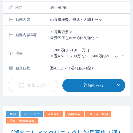
科目
消化器内科
勤務内容
内視鏡検査、健診・人間ドック
＜募集背景＞
勤務内容詳細
常勤医不在のため体制強化
＜概 要＞
1,200万円～1,800万円
給与
【内視鏡検査】（上部）午前10件ベース（予
※週4.5日1,200万円～1,600万円ベース、
約制＋当日の飛び込みで最大12件で制限）
ERCPやESDの対応が可能であれば1,800万円
（下部）午後6件ベース（ESD
程度まで要検討。
勤務日数
週4.5日～（週4日応相談）
の対応に関しては2件扱いとなる）
※内視鏡3列稼働、ERCP・
お気に入り
詳細をみる
ESDも対応可能です。
【医師体制】非常勤複数名（近隣大学からの
派遣医師）※午前3名、午後2名で毎日稼働
常勤
クリニック
当直なし
高額給与
60代以上歓迎
院長・管理職募集
【湘南エリア×クリニック】院長募集！週1