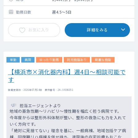
勤務日数
週4.5～5日
お気に入り
詳細をみる
常勤
病院
ゆったり勤務
託児施設あり
綺麗な施設
【横浜市×消化器内科】週4日～相談可能で
す
掲載更新日 : 2026年07月14日 案件番号 : 24-JV006051
担当エージェントより
地域の亜急性期～リハビリ～慢性期を幅広く担う病院です。
今年度からは整形外科体制が整い、整形の救急にも力を入れて
いく方向です。
「絶対に見捨てない」理念を基に、一般病棟、地域包括ケア病
棟、回復期リハ病棟を併せ持ち、退院後の在宅診療もおこな