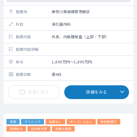
勤務地
神奈川県相模原市緑区
科目
消化器内科
勤務内容
外来、内視鏡検査（上部・下部）
勤務内容詳細
給与
1,600万円～1,800万円
勤務日数
週4日
お気に入り
詳細をみる
常勤
クリニック
当直なし
オンコールなし
時短勤務可
高額給与
症例数充実
綺麗な施設