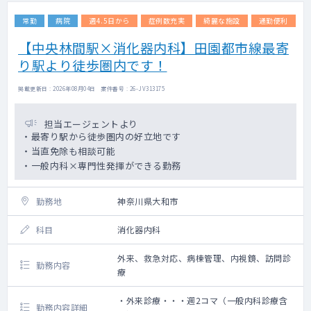
常勤
病院
週4.5日から
症例数充実
綺麗な施設
通勤便利
【中央林間駅×消化器内科】田園都市線最寄
り駅より徒歩圏内です！
掲載更新日 : 2026年08月04日 案件番号 : 26-JV313175
担当エージェントより
・最寄り駅から徒歩圏内の好立地です
・当直免除も相談可能
・一般内科×専門性発揮ができる勤務
勤務地
神奈川県大和市
科目
消化器内科
外来、救急対応、病棟管理、内視鏡、訪問診
勤務内容
療
・外来診療・・・週2コマ（一般内科診療含
勤務内容詳細