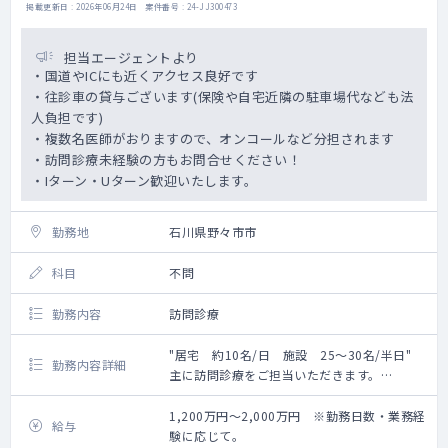
掲載更新日 : 2026年06月24日 案件番号 : 24-JJ300473
担当エージェントより
・国道やICにも近くアクセス良好です
・往診車の貸与ございます(保険や自宅近隣の駐車場代なども法
人負担です)
・複数名医師がおりますので、オンコールなど分担されます
・訪問診療未経験の方もお問合せください！
・Iターン・Uターン歓迎いたします。
勤務地
石川県野々市市
科目
不問
勤務内容
訪問診療
"居宅 約10名/日 施設 25～30名/半日"
勤務内容詳細
主に訪問診療をご担当いただきます。
エリア：野々市市～金沢市
1,200万円～2,000万円 ※勤務日数・業務経
給与
験に応じて。