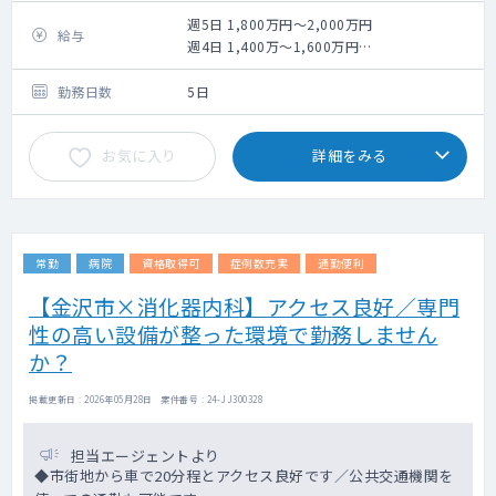
週5⽇ 1,800万円〜2,000万円
給与
週4⽇ 1,400万〜1,600万円
※上記は目安となります
勤務日数
5日
お気に入り
詳細をみる
常勤
病院
資格取得可
症例数充実
通勤便利
【金沢市×消化器内科】アクセス良好／専門
性の高い設備が整った環境で勤務しません
か？
掲載更新日 : 2026年05月28日 案件番号 : 24-JJ300328
担当エージェントより
◆市街地から車で20分程とアクセス良好です／公共交通機関を