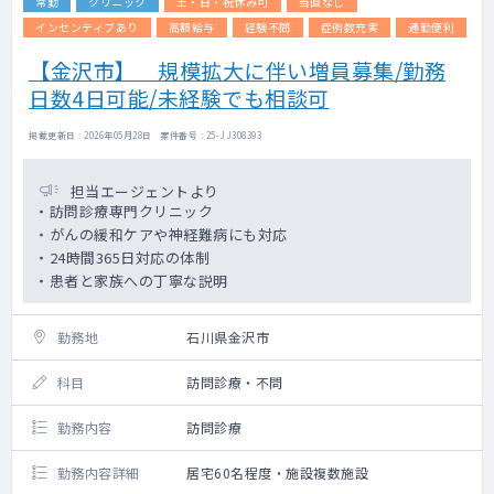
常勤
クリニック
土・日・祝休み可
当直なし
インセンティブあり
高額給与
経験不問
症例数充実
通勤便利
【金沢市】 規模拡大に伴い増員募集/勤務
日数4日可能/未経験でも相談可
掲載更新日 : 2026年05月28日 案件番号 : 25-JJ308393
担当エージェントより
・訪問診療専門クリニック
・がんの緩和ケアや神経難病にも対応
・24時間365日対応の体制
・患者と家族への丁寧な説明
勤務地
石川県金沢市
科目
訪問診療・不問
勤務内容
訪問診療
勤務内容詳細
居宅60名程度・施設複数施設