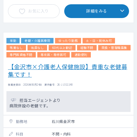
お気に入り
詳細をみる
常勤
老健・介護医療院
ゆったり勤務
土・日・祝休み可
残業なし
当直なし
60代以上歓迎
経験不問
院長・管理職募集
専門医資格不問
専攻医・専修医可
通勤便利
【金沢市×介護老人保健施設】貴重な老健募
集です！
掲載更新日 : 2026年06月24日 案件番号 : 26-JJ311148
担当エージェントより
病院併設の老健です。
勤務地
石川県金沢市
科目
不問・内科