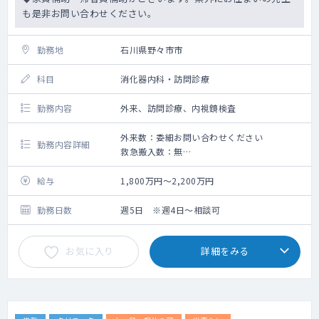
も是非お問い合わせください。
勤務地
石川県野々市市
科目
消化器内科・訪問診療
勤務内容
外来、訪問診療、内視鏡検査
外来数：委細お問い合わせください
勤務内容詳細
救急搬入数：無
ご専門に合わせて外来診察をご担当いただき
ます
給与
1,800万円～2,200万円
往診のご相談をさせていただく場合がござい
ます。
勤務日数
週5日 ※週4日～相談可
内視鏡検査が可能な方、歓迎いたします。
お気に入り
詳細をみる