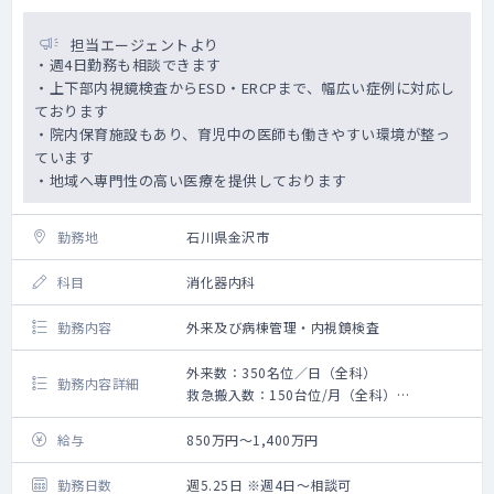
担当エージェントより
・週4日勤務も相談できます
・上下部内視鏡検査からESD・ERCPまで、幅広い症例に対応し
ております
・院内保育施設もあり、育児中の医師も働きやすい環境が整っ
ています
・地域へ専門性の高い医療を提供しております
勤務地
石川県金沢市
科目
消化器内科
勤務内容
外来及び病棟管理・内視鏡検査
外来数：350名位／日（全科）
勤務内容詳細
救急搬入数：150台位/月（全科）
手術数：45件位/月（全科）
給与
850万円～1,400万円
勤務日数
週5.25日 ※週4日～相談可