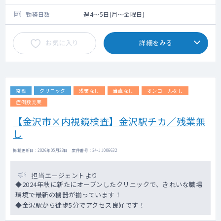
勤務日数
週4～5日(月～金曜日)
お気に入り
詳細をみる
常勤
クリニック
残業なし
当直なし
オンコールなし
症例数充実
【金沢市×内視鏡検査】金沢駅チカ／残業無
し
掲載更新日 : 2026年05月28日 案件番号 : 24-JJ006632
担当エージェントより
◆2024年秋に新たにオープンしたクリニックで、きれいな職場
環境で最新の機器が揃っています！
◆金沢駅から徒歩5分でアクセス良好です！