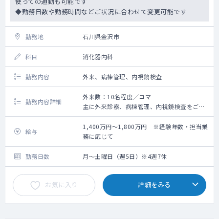
使っての通勤も可能です
◆勤務日数や勤務時間などご状況に合わせて変更可能です
勤務地
石川県金沢市
科目
消化器内科
勤務内容
外来、病棟管理、内視鏡検査
外来数：10名程度／コマ
勤務内容詳細
主に外来診察、病棟管理、内視鏡検査をご担
当いただきます
1,400万円～1,800万円 ※経験年数・担当業
給与
務に応じて
勤務日数
月～土曜日（週5日）※4週7休
お気に入り
詳細をみる