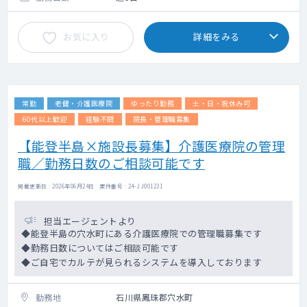
お気に入り
詳細をみる
常勤
老健・介護医療院
ゆったり勤務
土・日・祝休み可
60代以上歓迎
経験不問
院長・管理職募集
【能登半島×施設長募集】介護医療院の管理
職／勤務日数のご相談可能です
掲載更新日 : 2026年06月24日 案件番号 : 24-JJ001231
担当エージェントより
◆能登半島の穴水町にある介護医療院での管理職募集です
◆勤務日数についてはご相談可能です
◆ご自宅でカルテが見られるシステムを導入しております
勤務地
石川県鳳珠郡穴水町