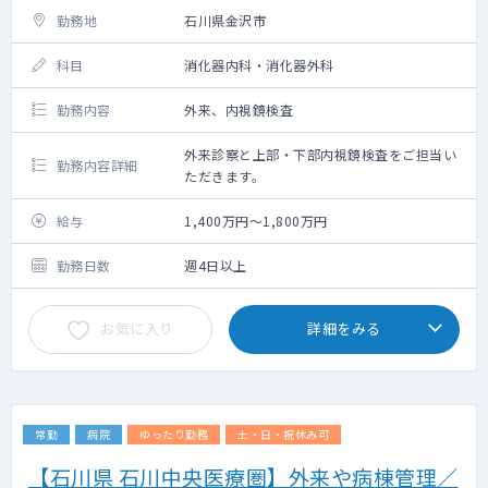
勤務地
石川県金沢市
科目
消化器内科・消化器外科
勤務内容
外来、内視鏡検査
外来診察と上部・下部内視鏡検査をご担当い
勤務内容詳細
ただきます。
給与
1,400万円～1,800万円
勤務日数
週4日以上
お気に入り
詳細をみる
常勤
病院
ゆったり勤務
土・日・祝休み可
【石川県 石川中央医療圏】外来や病棟管理／