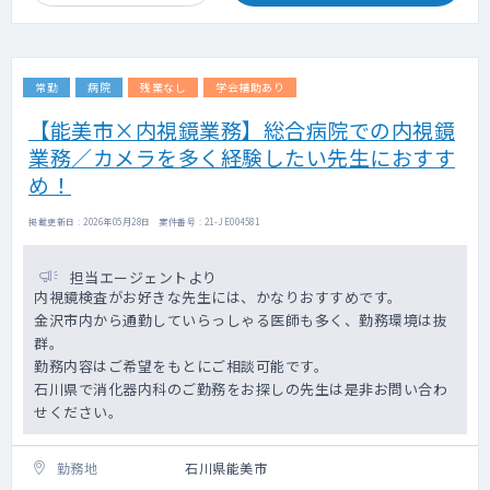
常勤
病院
残業なし
学会補助あり
【能美市×内視鏡業務】総合病院での内視鏡
業務／カメラを多く経験したい先生におすす
め！
掲載更新日 : 2026年05月28日 案件番号 : 21-JE004581
担当エージェントより
内視鏡検査がお好きな先生には、かなりおすすめです。
金沢市内から通勤していらっしゃる医師も多く、勤務環境は抜
群。
勤務内容はご希望をもとにご相談可能です。
石川県で消化器内科のご勤務をお探しの先生は是非お問い合わ
せください。
勤務地
石川県能美市