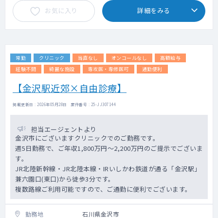
お気に入り
詳細をみる
常勤
クリニック
当直なし
オンコールなし
高額給与
経験不問
綺麗な施設
専攻医・専修医可
通勤便利
【金沢駅近郊×自由診療】
掲載更新日 : 2026年05月28日 案件番号 : 25-JJ307144
担当エージェントより
金沢市にございますクリニックでのご勤務です。
週5日勤務で、ご年収1,800万円～2,200万円のご提示でございま
す。
JR北陸新幹線・JR北陸本線・IRいしかわ鉄道が通る「金沢駅」
兼六園口(東口)から徒歩3分です。
複数路線ご利用可能ですので、ご通勤に便利でございます。
勤務地
石川県金沢市