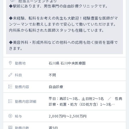
担当エージェントより
◆駅前にあります、男性専門の自由診療クリニックです。
◆未経験、転科をお考えの先生も大歓迎！経験豊富な医師がマ
ンツーマンでお教えしますので安心して働いていただけます。
内科系から転科された医師スタッフも在籍しています。
◆美容外科・形成外科などの他科への応用も効く技術を習得で
きます。
勤務地
石川県 石川中央医療圏
科目
不問
勤務内容
自由診療
平日：再診1～3名、土日祝2～5名 ／ 性病
勤務内容詳細
診察・処置・処方（ED処方含）1～3名
手術：平日1～3件 土日祝2～5件
給与
2,000万円～2,500万円
勤務日数
週5日