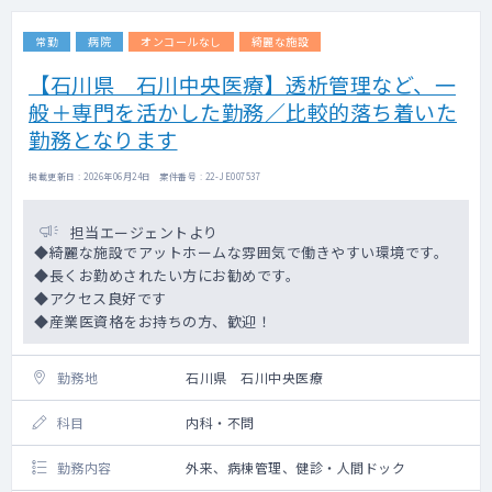
だくことも可能です。
常勤
病院
オンコールなし
綺麗な施設
【石川県 石川中央医療】透析管理など、一
般＋専門を活かした勤務／比較的落ち着いた
勤務となります
掲載更新日 : 2026年06月24日 案件番号 : 22-JE007537
担当エージェントより
◆綺麗な施設でアットホームな雰囲気で働きやすい環境です。
◆長くお勤めされたい方にお勧めです。
◆アクセス良好です
◆産業医資格をお持ちの方、歓迎！
勤務地
石川県 石川中央医療
科目
内科・不問
勤務内容
外来、病棟管理、健診・人間ドック