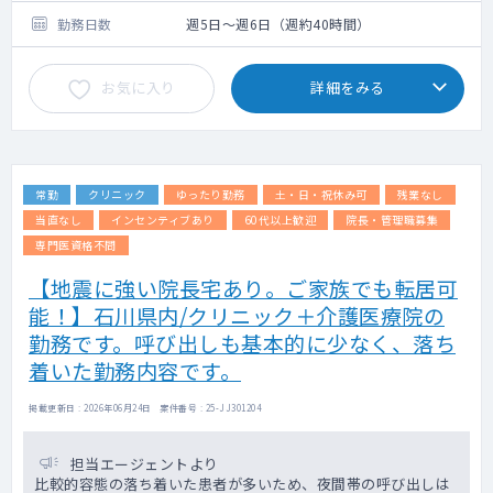
勤務日数
週5日～週6日（週約40時間）
お気に入り
詳細をみる
常勤
クリニック
ゆったり勤務
土・日・祝休み可
残業なし
当直なし
インセンティブあり
60代以上歓迎
院長・管理職募集
専門医資格不問
【地震に強い院長宅あり。ご家族でも転居可
能！】石川県内/クリニック＋介護医療院の
勤務です。呼び出しも基本的に少なく、落ち
着いた勤務内容です。
掲載更新日 : 2026年06月24日 案件番号 : 25-JJ301204
担当エージェントより
比較的容態の落ち着いた患者が多いため、夜間帯の呼び出しは