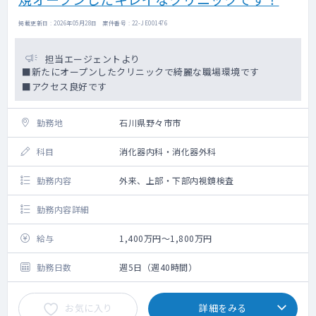
掲載更新日 : 2026年05月28日 案件番号 : 22-JE001476
担当エージェントより
■新たにオープンしたクリニックで綺麗な職場環境です
■アクセス良好です
勤務地
石川県野々市市
科目
消化器内科・消化器外科
勤務内容
外来、上部・下部内視鏡検査
勤務内容詳細
給与
1,400万円～1,800万円
勤務日数
週5日（週40時間）
お気に入り
詳細をみる