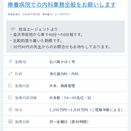
療養病院での内科業務全般をお願いします
掲載更新日 : 2026年05月28日 案件番号 : 22-JE007835
担当エージェントより
・金沢市街地から車で40分～50分程です。
・比較的落ち着いた勤務です。
・30代40代の先生からのお問合せもお待ちしております。
勤務地
石川県かほく市
科目
消化器内科・内科
勤務内容
外来、病棟管理
勤務内容詳細
外来数：50～60名位／日
給与
1,300万円～1,800万円（ご経験年数による）
勤務日数
月～金曜日（週40時間）