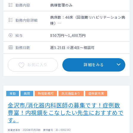
勤務内容
病棟管理のみ
病床数：46床（回復期リハビリテーション病
勤務内容詳細
棟）
救急搬入数：150台位/月（全科）
手術数：45件位/月（全科）
給与
850万円～1,400万円
回復期リハビリテーション病棟専従医師の募
集です。
勤務日数
週5.25日 ※週4日～相談可
お気に入り
詳細をみる
常勤
病院
時短勤務可
託児施設あり
症例数充実
金沢市/消化器内科医師の募集です！症例数
豊富！内視鏡をこなしたい先生におすすめで
す。
掲載更新日 : 2026年05月28日 案件番号 : 20-JE002342