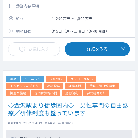
勤務内容詳細
給与
1,200万円～1,500万円
勤務日数
週5日（月～土曜日／週40時間）
お気に入り
詳細をみる
常勤
クリニック
当直なし
オンコールなし
インセンティブあり
高額給与
経験不問
院長・管理職募集
綺麗な施設
専門医資格不問
通勤便利
学会補助あり
◇金沢駅より徒歩圏内◇ 男性専門の自由診
療／研修制度も整っています
掲載更新日 : 2026年06月24日 案件番号 : 22-JE000958