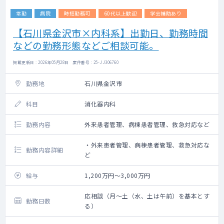
常勤
病院
時短勤務可
60代以上歓迎
学会補助あり
【石川県金沢市×内科系】出勤日、勤務時間
などの勤務形態などご相談可能。
掲載更新日 : 2026年05月28日 案件番号 : 25-JJ306760
勤務地
石川県金沢市
科目
消化器内科
勤務内容
外来患者管理、病棟患者管理、救急対応など
・外来患者管理、病棟患者管理、救急対応な
勤務内容詳細
ど
給与
1,200万円～3,000万円
応相談（月～土（水、土は午前）を基本とす
勤務日数
る）