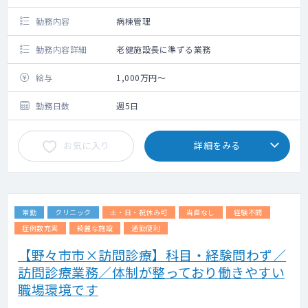
勤務内容
病棟管理
勤務内容詳細
老健施設長に準ずる業務
給与
1,000万円～
勤務日数
週5日
お気に入り
詳細をみる
常勤
クリニック
土・日・祝休み可
当直なし
経験不問
症例数充実
綺麗な施設
通勤便利
【野々市市×訪問診療】科目・経験問わず／
訪問診療業務／体制が整っており働きやすい
職場環境です