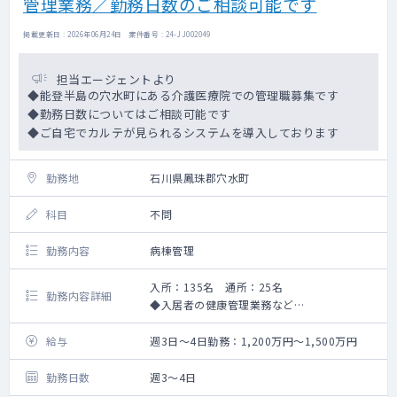
管理業務／勤務日数のご相談可能です
掲載更新日 : 2026年06月24日 案件番号 : 24-JJ002049
担当エージェントより
◆能登半島の穴水町にある介護医療院での管理職募集です
◆勤務日数についてはご相談可能です
◆ご自宅でカルテが見られるシステムを導入しております
勤務地
石川県鳳珠郡穴水町
科目
不問
勤務内容
病棟管理
入所：135名 通所：25名
勤務内容詳細
◆入居者の健康管理業務など
※能登半島地震の復興支援をご依頼する場合
がございます。
給与
週3日～4日勤務：1,200万円～1,500万円
勤務日数
週3～4日