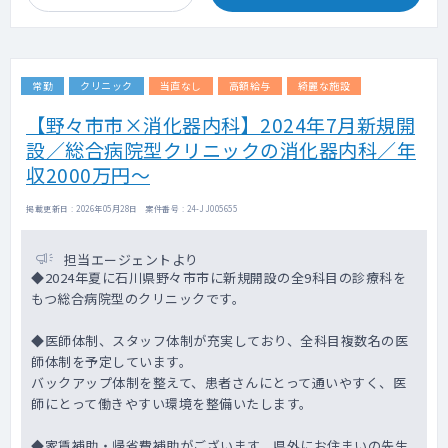
常勤
クリニック
当直なし
高額給与
綺麗な施設
【野々市市×消化器内科】2024年7月新規開
設／総合病院型クリニックの消化器内科／年
収2000万円～
掲載更新日 : 2026年05月28日 案件番号 : 24-JJ005655
担当エージェントより
◆2024年夏に石川県野々市市に新規開設の全9科目の診療科を
もつ総合病院型のクリニックです。
◆医師体制、スタッフ体制が充実しており、全科目複数名の医
師体制を予定しています。
バックアップ体制を整えて、患者さんにとって通いやすく、医
師にとって働きやすい環境を整備いたします。
◆家賃補助・帰省費補助がございます。県外にお住まいの先生