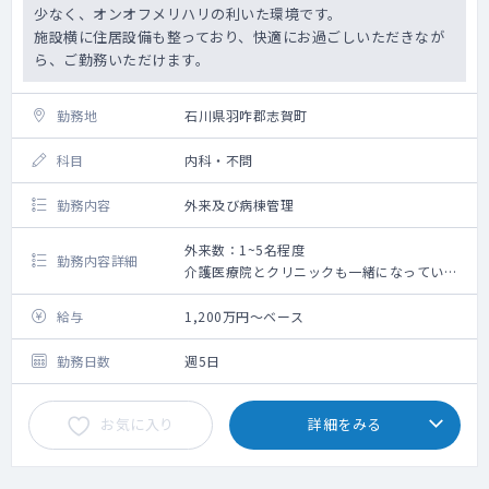
少なく、オンオフメリハリの利いた環境です。
施設横に住居設備も整っており、快適にお過ごしいただきなが
ら、ご勤務いただけます。
勤務地
石川県羽咋郡志賀町
科目
内科・不問
勤務内容
外来及び病棟管理
外来数：1~5名程度
勤務内容詳細
介護医療院とクリニックも一緒になっている
施設の管理医師として、
外来対応や、入所者様の体調管理をお願いし
給与
1,200万円～ベース
ています。
勤務日数
週5日
当直はございませんが、何か有事の際にはオ
ンコールでご対応をお願いしております。
お気に入り
詳細をみる
オンコールの頻度としましては、季節柄によ
って異なりますが、年に数回程度です。
施設内に居宅もございますので、住んでいた