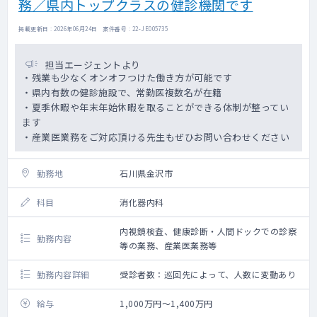
務／県内トップクラスの健診機関です
掲載更新日 : 2026年06月24日 案件番号 : 22-JE005735
担当エージェントより
・残業も少なくオンオフつけた働き方が可能です
・県内有数の健診施設で、常勤医複数名が在籍
・夏季休暇や年末年始休暇を取ることができる体制が整ってい
ます
・産業医業務をご対応頂ける先生もぜひお問い合わせください
勤務地
石川県金沢市
科目
消化器内科
内視鏡検査、健康診断・人間ドックでの診察
勤務内容
等の業務、産業医業務等
勤務内容詳細
受診者数：巡回先によって、人数に変動あり
給与
1,000万円～1,400万円