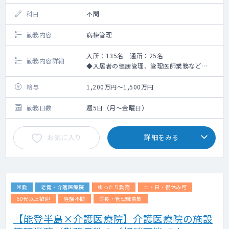
科目
不問
勤務内容
病棟管理
入所：135名 通所：25名
勤務内容詳細
◆入居者の健康管理、管理医師業務など
※能登半島地震の復興支援をご依頼する場合
がございます。
給与
1,200万円～1,500万円
勤務日数
週5日（月～金曜日）
お気に入り
詳細をみる
常勤
老健・介護医療院
ゆったり勤務
土・日・祝休み可
60代以上歓迎
経験不問
院長・管理職募集
【能登半島×介護医療院】介護医療院の施設