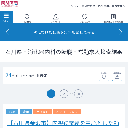
民間医局
ヘルプ
問い合わせ
医師採用ご担当者様へ
求人検索
マイページ
お気に入り
保存済みの
検索条件
秋にむけた転職を無料相談してみる
石川県・消化器内科の転職・常勤求人検索結果
24
並べ替え
条件保存
件中 1～ 20件を表示
1
2
常勤
企業
当直なし
オンコールなし
【石川県金沢市】内視鏡業務を中心とした勤