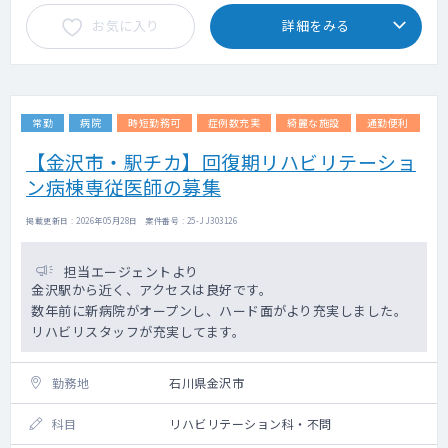
お気に入り
詳細をみる
常勤
病院
時短勤務可
症例数充実
綺麗な施設
通勤便利
【金沢市・駅チカ】回復期リハビリテーショ
ン病棟専従医師の募集
掲載更新日 : 2026年05月28日 案件番号 : 25-JJ303126
担当エージェントより
金沢駅から近く、アクセスは良好です。
数年前に新病院がオープンし、ハード面がより充実しました。
リハビリスタッフが充実してます。
勤務地
石川県金沢市
科目
リハビリテーション科・不問