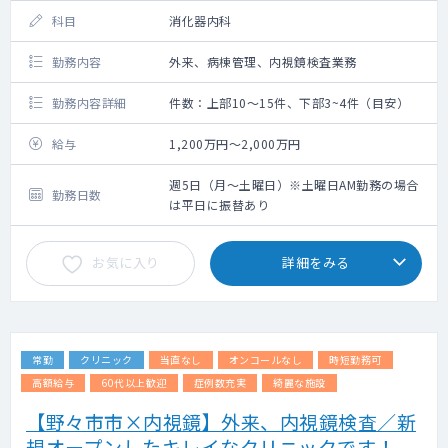
科目
消化器内科
勤務内容
外来、病棟管理、内視鏡検査業務
勤務内容詳細
件数：上部10～15件、下部3~4件（目安）
給与
1,200万円～2,000万円
週5日（月～土曜日）※土曜日AM勤務の場合
勤務日数
は平日に振替あり
お気に入り
詳細をみる
常勤
クリニック
当直なし
オンコールなし
時短勤務可
高額給与
60代以上歓迎
症例数充実
綺麗な施設
【野々市市×内視鏡】外来、内視鏡検査／新
規オープンしたキレイなクリニックです！