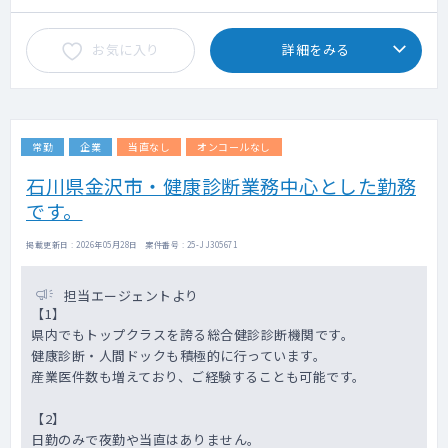
お気に入り
詳細をみる
常勤
企業
当直なし
オンコールなし
石川県金沢市・健康診断業務中心とした勤務
です。
掲載更新日 : 2026年05月28日 案件番号 : 25-JJ305671
担当エージェントより
【1】
県内でもトップクラスを誇る総合健診診断機関です。
健康診断・人間ドックも積極的に行っています。
産業医件数も増えており、ご経験することも可能です。
【2】
日勤のみで夜勤や当直はありません。