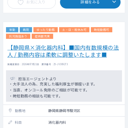
お気に入り
詳細をみる
常勤
病院
ゆったり勤務
土・日・祝休み可
時短勤務可
託児施設あり
症例数充実
【静岡県×消化器内科】■国内有数規模の法
人 / 勤務内容は柔軟に調整いたします■
掲載更新日 : 2026年07月21日 案件番号 : 25-JV309273
担当エージェントより
・大手法人の為、充実した福利厚生が御座います。
・当直、オンコール免除のご相談が可能です。
・時短勤務の相談も可能です。
勤務地
静岡県静岡市駿河区
科目
消化器内科