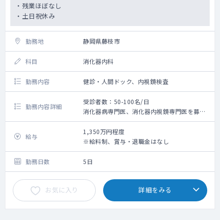
・残業ほぼなし
・土日祝休み
勤務地
静岡県藤枝市
科目
消化器内科
勤務内容
健診・人間ドック、内視鏡検査
受診者数：50-100名/日
勤務内容詳細
消化器病専門医、消化器内視鏡専門医を募集
就業内容：月・金：所内健診の内科診察＋ド
1,350万円程度
給与
ックの結果説明、もしくは巡回健診での内科
※給料制、賞与・退職金はなし
診察
火・水・木：内視鏡（ＡＭ）＋結
勤務日数
5日
果説明（ＰＭ）ドック勤務
お気に入り
詳細をみる
外来数：1日平均4～5名
受付終了時間：人間ドック受付終了時間：
AM9：30
体制：内視鏡医師（1日：医師２名体制）