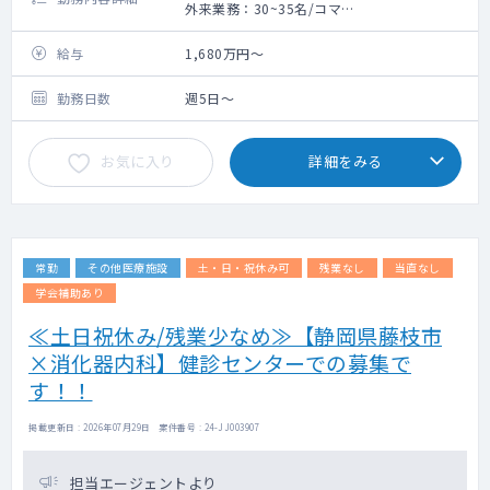
外来業務：30~35名/コマ
総患者500~600人程度/月
給与
1,680万円～
勤務日数
週5日～
お気に入り
詳細をみる
常勤
その他医療施設
土・日・祝休み可
残業なし
当直なし
学会補助あり
≪土日祝休み/残業少なめ≫【静岡県藤枝市
×消化器内科】健診センターでの募集で
す！！
掲載更新日 : 2026年07月29日 案件番号 : 24-JJ003907
担当エージェントより