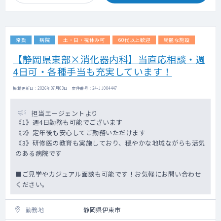
常勤
病院
土・日・祝休み可
60代以上歓迎
綺麗な施設
【静岡県東部×消化器内科】当直応相談・週
4日可・各種手当も充実しています！
掲載更新日 : 2026年07月03日 案件番号 : 24-JJ004447
担当エージェントより
《1》週4日勤務も可能でございます
《2》定年後も安心してご勤務いただけます
《3》研修医の教育も実施しており、穏やかな地域ながらも活気
のある病院です
■ご見学やカジュアル面談も可能です！お気軽にお問い合わせ
ください。
勤務地
静岡県伊東市