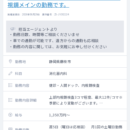
視鏡メインの勤務です。
掲載更新日 : 2026年06月29日 案件番号 : 25-JV302134
担当エージェントより
・勤務日数、時間等ご相談くださいませ
・車での通勤が可能です、遠方からの通勤も応相談
・勤務の内容に関しては、お気軽にお申し付けください
勤務地
静岡県藤枝市
科目
消化器内科
勤務内容
健診・人間ドック、内視鏡検査
上部内視鏡検査3コマ程度、最大12件/コマ※
勤務内容詳細
季節により変動がございます。
空いてる時間で健診、人間ドック結果説明、
読影、巡回健診等
給与
1,350万円～
週5日（曜日は応相談） 月1回の土曜日勤務
勤務日数