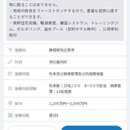
物に困ることはありません。
・地域の救急をファーストタッチするので、豊富な症例に接す
ることができます。
・医師住宅完備、職員食堂、展望レストラン、トレーニングジ
ム、ボルダリング、温水プール（契約ホテル無料）、公用車利
用可
勤務地
静岡県牧之原市
科目
消化器内科
勤務内容
外来及び病棟管理及び内視鏡検査
外来数：20名/コマ 4～5コマ担当 病棟管
勤務内容詳細
理：10名程度
給与
1,200万円～2,000万円
勤務日数
週5日