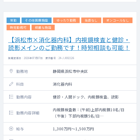
常勤
その他医療施設
ゆったり勤務
当直なし
オンコールなし
時短勤務可
綺麗な施設
【浜松市×消化器内科】内視鏡検査と健診・
読影メインのご勤務です！時短相談も可能！
掲載更新日 : 2026年07月07日 案件番号 : 24-JJ002126
勤務地
静岡県浜松市中央区
科目
消化器内科
勤務内容
健診・人間ドック、内視鏡検査、読影
内視鏡検査数：(午前)上部内視鏡10名/日
勤務内容詳細
（午後）下部内視鏡5名/日
消化器内科(消化器内視鏡検査・健診後診察・
読影がメイン業務となります）
給与
1,300万円～1,500万円
※消化器内視鏡専門医もしくは、消化器病専