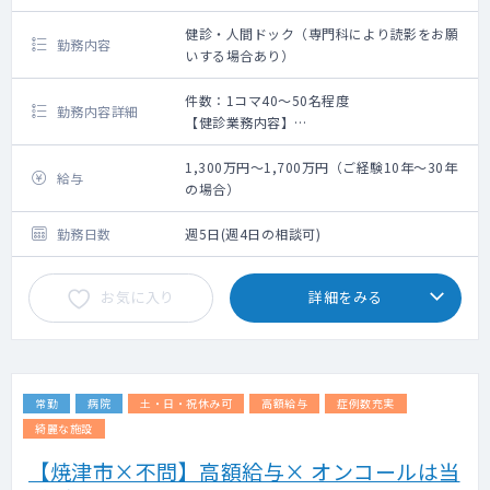
健診・人間ドック（専門科により読影をお願
勤務内容
いする場合あり）
件数：1コマ40～50名程度
勤務内容詳細
【健診業務内容】
午前：定期健診及び人間ドックなど、健診利
用者の診察(問診・聴診) 、人間ドックの説明
1,300万円～1,700万円（ご経験10年～30年
給与
・企業及び住民の健診利用者の診察(問診・聴
の場合）
診・結果説明)、人間ドック(30～40名程度/
日)、
勤務日数
週5日(週4日の相談可)
協会健保生活習慣病予防健診、定期健診、入
社健診、特定健診、特定保健指導への誘導、
お気に入り
詳細をみる
各検査前診察など。
【画像診断】各医師の専門性により、読影(胸
部レントゲン、胃透視)をお願いする場合有。
常勤
病院
土・日・祝休み可
高額給与
症例数充実
※稀に出張健診をお願いする場合もございま
す。
綺麗な施設
【焼津市×不問】高額給与× オンコールは当
電子カルテ/オーダーリング有（メーカー：ソ