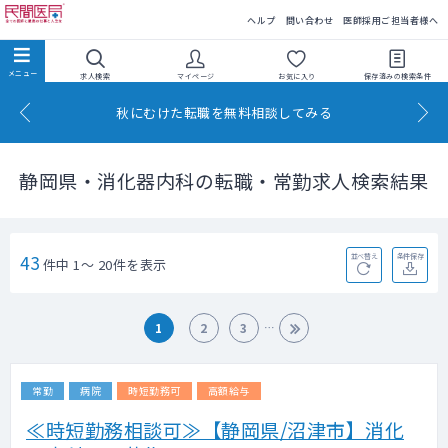
民間医局
ヘルプ
問い合わせ
医師採用ご担当者様へ
求人検索
マイページ
お気に入り
保存済みの
検索条件
秋にむけた転職を無料相談してみる
静岡県・消化器内科の転職・常勤求人検索結果
43
並べ替え
条件保存
件中 1～ 20件を表示
1
2
3
常勤
病院
時短勤務可
高額給与
≪時短勤務相談可≫【静岡県/沼津市】消化