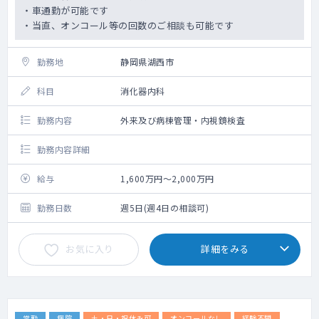
・車通勤が可能です
・当直、オンコール等の回数のご相談も可能です
勤務地
静岡県湖西市
科目
消化器内科
勤務内容
外来及び病棟管理・内視鏡検査
勤務内容詳細
給与
1,600万円～2,000万円
勤務日数
週5日(週4日の相談可)
お気に入り
詳細をみる
常勤
病院
土・日・祝休み可
オンコールなし
経験不問