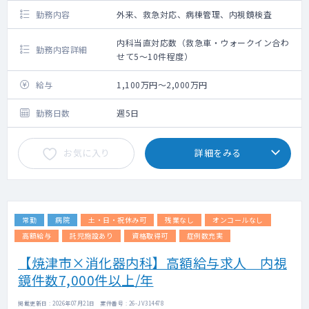
勤務内容
外来、救急対応、病棟管理、内視鏡検査
内科当直対応数（救急車・ウォークイン合わ
勤務内容詳細
せて5～10件程度）
給与
1,100万円～2,000万円
勤務日数
週5日
お気に入り
詳細をみる
常勤
病院
土・日・祝休み可
残業なし
オンコールなし
高額給与
託児施設あり
資格取得可
症例数充実
【焼津市×消化器内科】高額給与求人 内視
鏡件数7,000件以上/年
掲載更新日 : 2026年07月21日 案件番号 : 26-JV314478