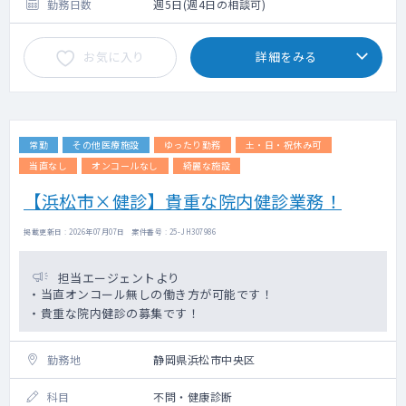
門医をお持ちの医師に限る。
勤務日数
週5日(週4日の相談可)
お気に入り
詳細をみる
常勤
その他医療施設
ゆったり勤務
土・日・祝休み可
当直なし
オンコールなし
綺麗な施設
【浜松市×健診】貴重な院内健診業務！
掲載更新日 : 2026年07月07日 案件番号 : 25-JH307986
担当エージェントより
・当直オンコール無しの働き方が可能です！
・貴重な院内健診の募集です！
勤務地
静岡県浜松市中央区
科目
不問・健康診断