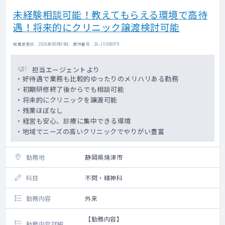
未経験相談可能！教えてもらえる環境で高待
遇！将来的にクリニック譲渡検討可能
掲載更新日 : 2026年08月04日 案件番号 : 26-JV309978
担当エージェントより
・好待遇で業務も比較的ゆったりのメリハリある勤務
・初期研修終了後からでも相談可能
・将来的にクリニックを譲渡可能
・残業ほぼなし
・経営も安心、診療に集中できる環境
・地域でニーズの高いクリニックでやりがい豊富
勤務地
静岡県焼津市
科目
不問・精神科
勤務内容
外来
【勤務内容】
勤務内容詳細