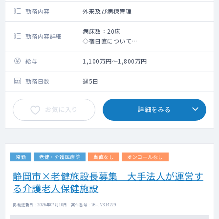
勤務内容
外来及び病棟管理
病床数：20床
勤務内容詳細
◇宿日直について
夜間当直の有無：有り
施設全体の当直合計人数：1名
給与
1,100万円～1,800万円
緊急時の医師の呼出：有り
夜間休日救急診療業務手当：10万円/回
勤務日数
週5日
手当の年俸への組入れ：含む
◇日直について
お気に入り
詳細をみる
日直の有無：有り
施設全体の日直合計人数：1名
緊急時の医師の呼出：有り
手当の年俸への組入れ：含む
常勤
老健・介護医療院
当直なし
オンコールなし
静岡市×老健施設長募集 大手法人が運営す
る介護老人保健施設
掲載更新日 : 2026年07月10日 案件番号 : 26-JV314229