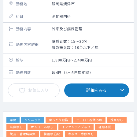
勤務地
静岡県焼津市
科目
消化器内科
勤務内容
外来及び病棟管理
受診者数：15～30名
勤務内容詳細
救急搬入数：10台以下／年
給与
1,800万円～2,400万円
勤務日数
週4日（4～5日応相談）
お気に入り
詳細をみる
常勤
クリニック
ゆったり勤務
土・日・祝休み可
残業なし
当直なし
オンコールなし
インセンティブあり
経験不問
院長・管理職募集
綺麗な施設
専攻医・専修医可