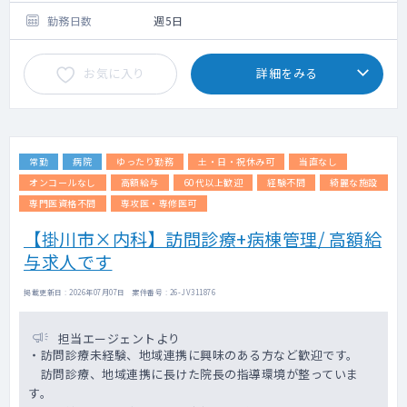
勤務日数
週5日
お気に入り
詳細をみる
常勤
病院
ゆったり勤務
土・日・祝休み可
当直なし
オンコールなし
高額給与
60代以上歓迎
経験不問
綺麗な施設
専門医資格不問
専攻医・専修医可
【掛川市×内科】訪問診療+病棟管理/ 高額給
与求人です
掲載更新日 : 2026年07月07日 案件番号 : 26-JV311876
担当エージェントより
・訪問診療未経験、地域連携に興味のある方など歓迎です。
訪問診療、地域連携に長けた院長の指導環境が整っていま
す。