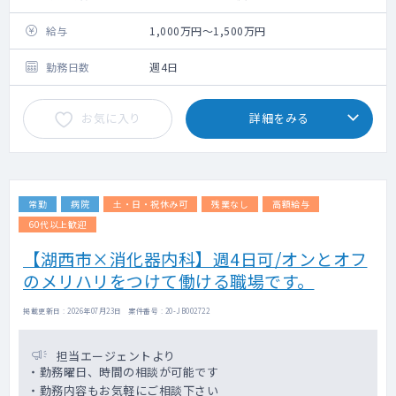
給与
1,000万円～1,500万円
勤務日数
週4日
お気に入り
詳細をみる
常勤
病院
土・日・祝休み可
残業なし
高額給与
60代以上歓迎
【湖西市×消化器内科】週4日可/オンとオフ
のメリハリをつけて働ける職場です。
掲載更新日 : 2026年07月23日 案件番号 : 20-JB002722
担当エージェントより
・勤務曜日、時間の相談が可能です
・勤務内容もお気軽にご相談下さい