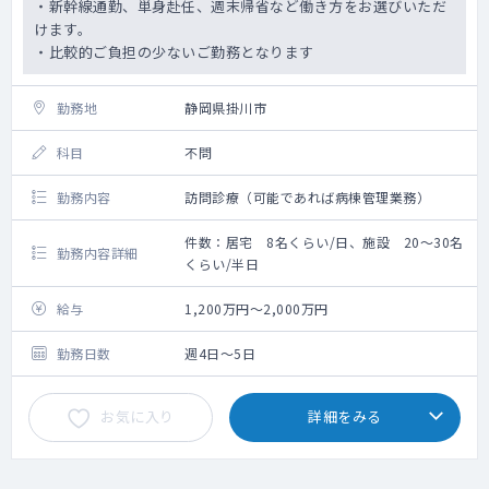
・新幹線通勤、単身赴任、週末帰省など働き方をお選びいただ
けます。
・比較的ご負担の少ないご勤務となります
勤務地
静岡県掛川市
科目
不問
勤務内容
訪問診療（可能であれば病棟管理業務）
件数：居宅 8名くらい/日、施設 20～30名
勤務内容詳細
くらい/半日
給与
1,200万円～2,000万円
勤務日数
週4日～5日
お気に入り
詳細をみる