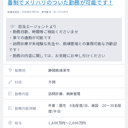
番制でメリハリのついた勤務が可能です！
フトウェアサービス SSI） ・ PACS有（メ
ーカー：富士フイルム）
掲載更新日 : 2026年07月07日 案件番号 : 26-JV311878
担当エージェントより
・勤務日数、時間等ご相談くださいませ
・車での通勤が可能です
・訪問診療が未経験な先生や、病棟管理との兼務可能な方歓迎
です！
・勤務の内容に関しては、お気軽にお申し付けください
勤務地
静岡県焼津市
科目
不問
勤務内容
訪問診療、病棟管理
件数：居宅 8名程度/日、施設 20～30名程
勤務内容詳細
度/半日
給与
1,600万円～2,000万円