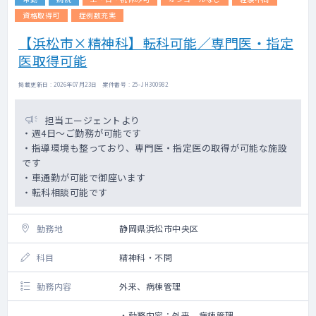
資格取得可
症例数充実
【浜松市×精神科】転科可能／専門医・指定
医取得可能
掲載更新日 : 2026年07月23日 案件番号 : 25-JH300982
担当エージェントより
・週4日～ご勤務が可能です
・指導環境も整っており、専門医・指定医の取得が可能な施設
です
・車通勤が可能で御座います
・転科相談可能です
勤務地
静岡県浜松市中央区
科目
精神科・不問
勤務内容
外来、病棟管理
・勤務内容：外来、病棟管理