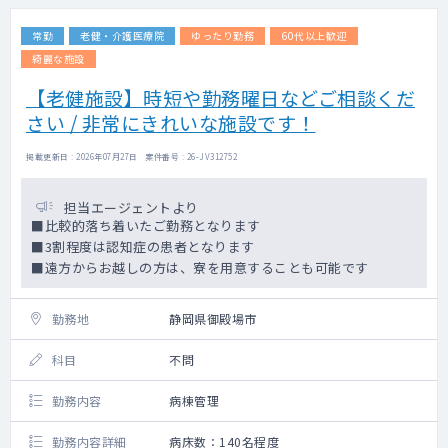
カルテ：紙
常勤
老健・介護医療院
ゆったり勤務
60代以上歓迎
綺麗な施設
【老健施設】時短や勤務曜日などご相談くだ
さい / 非常にきれいな施設です！
掲載更新日 : 2026年07月27日 案件番号 : 26-JV312752
担当エージェントより
■比較的落ち着いたご勤務となります
■3割程度は認知症の患者となります
■遠方からお越しの方は、寮を用意することも可能です
勤務地
静岡県御殿場市
科目
不問
勤務内容
病棟管理
勤務内容詳細
病床数：140名程度