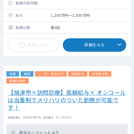
勤務内容詳細
給与
1,200万円～2,000万円
勤務日数
週4日
お気に入り
詳細をみる
常勤
病院
土・日・祝休み可
高額給与
症例数充実
綺麗な施設
【焼津市×訪問診療】高額給与× オンコール
は当番制でメリハリのついた勤務が可能で
す！
掲載更新日 : 2026年07月07日 案件番号 : 26-JV314134
担当エージェントより