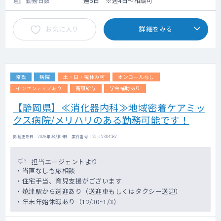
勤務日数
週5日 ※週4日～相談可
お気に入り
詳細をみる
常勤
病院
土・日・祝休み可
オンコールなし
インセンティブあり
高額給与
学会補助あり
【静岡県】≪消化器内科≫地域密着ケアミッ
クス病院/メリハリのある勤務可能です！
掲載更新日 : 2026年08月04日 案件番号 : 25-JV304587
担当エージェントより
・当直なしも応相談
・住宅手当、育児支援がございます
・焼津駅から送迎あり（送迎車もしくはタクシー送迎）
・年末年始休暇あり（12/30~1/3）