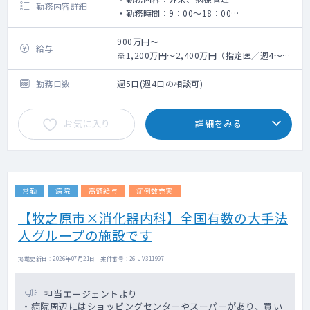
勤務内容詳細
・勤務時間：9：00～18：00
・外来コマ ：2コマ
・対応数 ：10～30名/コマ
900万円～
給与
・病棟管理：20～30床
※1,200万円～2,400万円（指定医／週4～5
・主な疾患：うつ病、統合失調症、認知症、
日勤務の場合）
ADHD
勤務日数
週5日(週4日の相談可)
お気に入り
詳細をみる
常勤
病院
高額給与
症例数充実
【牧之原市×消化器内科】全国有数の大手法
人グループの施設です
掲載更新日 : 2026年07月21日 案件番号 : 26-JV311997
担当エージェントより
・病院周辺にはショッピングセンターやスーパーがあり、買い