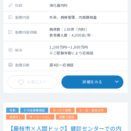
科目
消化器内科
勤務内容
外来、病棟管理、内視鏡検査
病床数：130床（内科）
勤務内容詳細
救急搬入数：4,000台/年
消化器内科において外来診療、病棟管理、内
視鏡検査のご対応をお願いします
1,200万円～1,800万円
給与
詳しいお仕事内容につきましてはご相談の
※ご経験年数により応相談
上、決定いたします
勤務日数
週4日～応相談
お気に入り
詳細をみる
常勤
その他医療施設
ゆったり勤務
土・日・祝休み可
当直なし
オンコールなし
綺麗な施設
【藤枝市×人間ドック】健診センターでの内