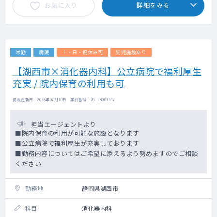
お気に入り
詳細をみる
常勤
病院
土・日・祝休み可
託児施設あり
【湖西市×消化器内科】公立病院で福利厚生
充実 / 院内保育の利用も可
掲載更新日 : 2026年07月10日 案件番号 : 20-JB003547
担当エージェントより
■院内保育の利用が可能な施設となります
■公立病院で福利厚生が充実しております
■勤務内容についてはご希望に添えるよう努めますのでご相談
ください
勤務地
静岡県湖西市
科目
消化器内科