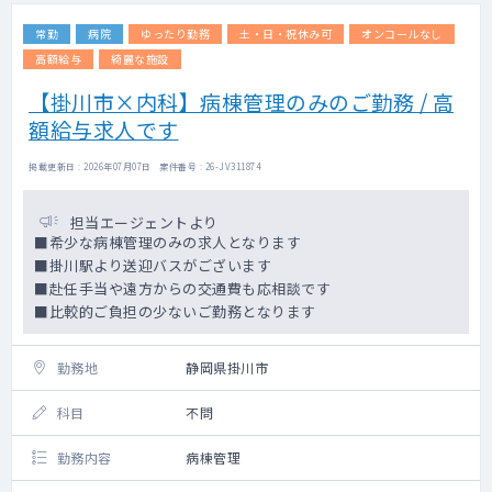
常勤
病院
ゆったり勤務
土・日・祝休み可
オンコールなし
高額給与
綺麗な施設
【掛川市×内科】病棟管理のみのご勤務 / 高
額給与求人です
掲載更新日 : 2026年07月07日 案件番号 : 26-JV311874
担当エージェントより
■希少な病棟管理のみの求人となります
■掛川駅より送迎バスがございます
■赴任手当や遠方からの交通費も応相談です
■比較的ご負担の少ないご勤務となります
勤務地
静岡県掛川市
科目
不問
勤務内容
病棟管理