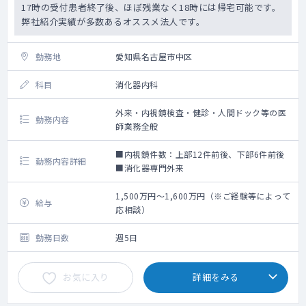
17時の受付患者終了後、ほぼ残業なく18時には帰宅可能です。
弊社紹介実績が多数あるオススメ法人です。
勤務地
愛知県名古屋市中区
科目
消化器内科
外来・内視鏡検査・健診・人間ドック等の医
勤務内容
師業務全般
■内視鏡件数：上部12件前後、下部6件前後
勤務内容詳細
■消化器専門外来
1,500万円～1,600万円（※ご経験等によって
給与
応相談）
勤務日数
週5日
お気に入り
詳細をみる