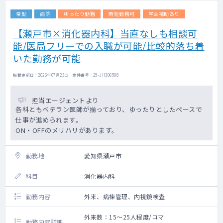
常勤
病院
ゆったり勤務
時短勤務可
学会補助あり
【瀬戸市×消化器内科】当直なしも相談可
能/医局フリーでの入職が可能/比較的落ち着
いた勤務が可能
掲載更新日 : 2026年07月23日 案件番号 : 25-JH306508
担当エージェントより
各科ともベテラン医師が揃っており、ゆったりとしたペースで
仕事が進められます。
ON・OFFのメリハリがあります。
勤務地
愛知県瀬戸市
科目
消化器内科
勤務内容
外来、病棟管理、内視鏡検査
外来数：15～25人程度/コマ
勤務内容詳細