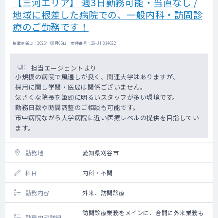
【三河エリア】 週3日勤務可能・当直なし /
地域に根差した病院での、一般内科・訪問診
療のご勤務です！
掲載更新日 : 2026年08月06日 案件番号 : 26-JH314822
担当エージェントより
小規模の病院で風通しが良く、関連大学はありますが、
採用に関し学閥・医局は関係ございません。
気さくな院長を筆頭に明るいスタッフが多い環境です。
勤務日数や時間調整のご相談も可能です。
市中病院ながら大学病院に近い医療レベルの提供を目指してい
ます。
勤務地
愛知県刈谷市
科目
内科・不問
勤務内容
外来、訪問診療
訪問診療業務をメインに、合間に外来業務も
勤務内容詳細