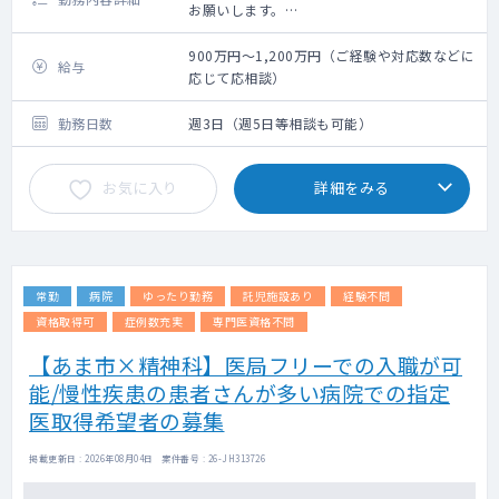
お願いします。
法人内の関連施設（病院隣接）の50～60名程
度をメインに、近隣の居宅も1～3件程お願い
900万円～1,200万円（ご経験や対応数などに
給与
致します。
応じて応相談）
外来は一般内科外来をはじめ、先生のご専門
に応じてお願いしております。
勤務日数
週3日（週5日等相談も可能）
お気に入り
詳細をみる
常勤
病院
ゆったり勤務
託児施設あり
経験不問
資格取得可
症例数充実
専門医資格不問
【あま市×精神科】医局フリーでの入職が可
能/慢性疾患の患者さんが多い病院での指定
医取得希望者の募集
掲載更新日 : 2026年08月04日 案件番号 : 26-JH313726