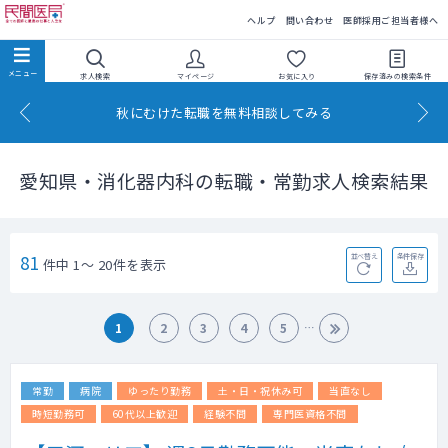
民間医局
ヘルプ
問い合わせ
医師採用ご担当者様へ
求人検索
マイページ
お気に入り
保存済みの
検索条件
秋にむけた転職を無料相談してみる
愛知県・消化器内科の転職・常勤求人検索結果
81
並べ替え
条件保存
件中 1～ 20件を表示
1
2
3
4
5
常勤
病院
ゆったり勤務
土・日・祝休み可
当直なし
時短勤務可
60代以上歓迎
経験不問
専門医資格不問