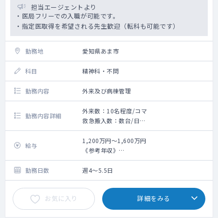
担当エージェントより
・医局フリーでの入職が可能です。
・指定医取得を希望される先生歓迎（転科も可能です）
勤務地
愛知県あま市
科目
精神科・不問
勤務内容
外来及び病棟管理
外来数：10名程度/コマ
勤務内容詳細
救急搬入数：数台/日
外来：週1～2コマ
外来数：10名程度/コマ
1,200万円～1,600万円
給与
主な疾患：統合失調症、うつ病、双極性障
《参考年収》
害、認知症、アルコール依存症等が多いです
・3年目（非指定医）：1200万円（週5日、当
病棟管理：25～30床程度/名
直4回／月の手当を含む）※ご経験等によりご
勤務日数
週4～5.5日
相談の上決定いたします
お気に入り
詳細をみる