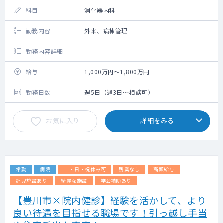
※開設可能な院は現時点では限られるため、
科目
消化器内科
勤務院・対象患者数・コマ数については要相
談 ※集患ができるまでは、専門外来の枠の中
勤務内容
外来、病棟管理
で通常の外来も実施いただきます
◇ 検査機器：心電図、HbA1C迅速測定器、ビ
勤務内容詳細
ジュアルリーダー、等
一部の院でレントゲン・エコー
給与
1,000万円～1,800万円
あり
◇ 電子カルテ：クリアス（Donuts社製）
勤務日数
週5日（週3日～相談可）
《その他》
・診察中に不明点があれば、専用のLINEです
お気に入り
詳細をみる
ぐに専門医に相談できる環境があります。
常勤
病院
土・日・祝休み可
残業なし
高額給与
託児施設あり
綺麗な施設
学会補助あり
【豊川市×院内健診】経験を活かして、より
良い待遇を目指せる職場です！引っ越し手当