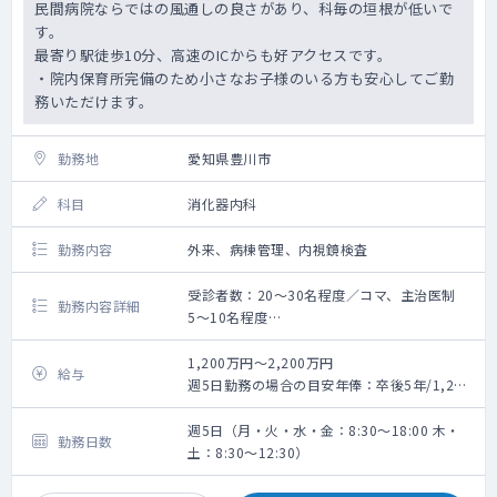
民間病院ならではの風通しの良さがあり、科毎の垣根が低いで
す。
最寄り駅徒歩10分、高速のICからも好アクセスです。
・院内保育所完備のため小さなお子様のいる方も安心してご勤
務いただけます。
勤務地
愛知県豊川市
科目
消化器内科
勤務内容
外来、病棟管理、内視鏡検査
受診者数：20～30名程度／コマ、主治医制
勤務内容詳細
5～10名程度
外来診療・病棟管理・内視鏡検査（上部・下
部）
1,200万円～2,200万円
給与
【外来診療】
週5日勤務の場合の目安年俸：卒後5年/1,200
・4～5コマ程度／週
万円～1,400万円・卒後10年/1,500万円～
・専門外来：応相談 1～2コマ程度／週
1,700万円・卒後20年/1,800万円～2,000万
週5日（月・火・水・金：8:30～18:00 木・
勤務日数
・受診者数：20～30名程度／コマ
円・卒後30年/2,000万円～2,200万円
土：8:30～12:30）
【病棟管理】
※上記はあくまで目安の為、詳しくは、面談
・主治医制 5～10名程度
を経て、人物・スキルに応じて最終算定