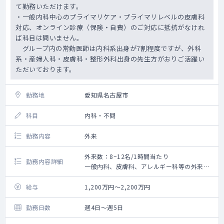
て勤務いただけます。
・一般内科中心のプライマリケア・プライマリレベルの皮膚科
対応、オンライン診療（保険・自費）のご対応に抵抗がなけれ
ば科目は問いません。
グループ内の常勤医師は内科系出身が7割程度ですが、外科
系・産婦人科・皮膚科・整形外科出身の先生方がおりご活躍い
ただいております。
勤務地
愛知県名古屋市
科目
内科・不問
勤務内容
外来
外来数：8~12名/1時間当たり
勤務内容詳細
一般内科、皮膚科、アレルギー科等の外来診
療、オンライン診療等をお願いいたします。
◇外来診療
給与
1,200万円～2,200万円
└ 診療体制：1～3診制 ※所属院による
└ 主な患者層：50代以下のビジネスマンや近
勤務日数
週4日～週5日
隣住民等（50代以下が患者全体の9割）