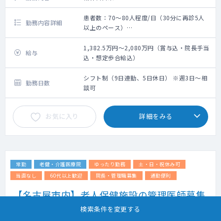
患者数：70～80人程度/日（30分に再診5人
勤務内容詳細
以上のペース）
外来診療
患者数：70～80人程度/日（30分に再診5人
1,382.5万円～2,080万円（賞与込・院長手当
給与
以上のペース）
込・想定歩合給込）
主な疾患：軽度の神経症圏（適応障害、不安
神経症、うつ病・うつ状態、強迫性障害、パ
シフト制（9日連勤、5日休日） ※週3日～相
勤務日数
ニック障害、不眠症、不安障害、自律神経失
談可
調症、注意欠陥多動性障害、全般性不安障
害、社会不安障害、強迫性障害など）
お気に入り
詳細をみる
年齢層：20～30代が多いです
診療体制：1診制
その他：先生にスムーズな診察をお願いでき
る様、医師1名に対し秘書1名配置致します。
秘書が患者さんのお声がけから書類等の移
常勤
老健・介護医療院
ゆったり勤務
土・日・祝休み可
動、同席し電カル操作のサポートを担うこと
で、先生が患者さんのお話に集中いただける
当直なし
60代以上歓迎
院長・管理職募集
通勤便利
環境づくりを務めております。
【名古屋市内】老人保健施設の管理医師募集
常駐の心理士がおりますので、カウンセリン
です！土日祝休みで働きやすい環境です！
グをご案内いただくことが可能です。
検索条件を変更する