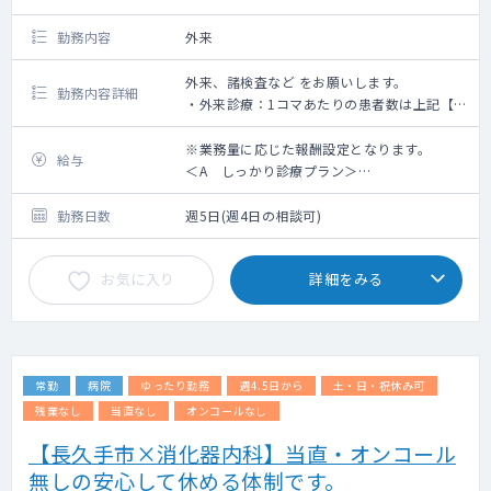
勤務内容
外来
外来、諸検査など をお願いします。
勤務内容詳細
・外来診療：1コマあたりの患者数は上記【給
与欄】参照
※検査機器 CT、胸部レントゲン、上部内
※業務量に応じた報酬設定となります。
給与
視鏡(フジ)
＜A しっかり診療プラン＞
週4.5日ご勤務 2000万円（1時間あたり患
・電子カルテ有（メーカー：EMシステム
者数 10~15名） ※約60名/日 目安
勤務日数
週5日(週4日の相談可)
ズ）・オーダーリング有（メーカー：ファル
＜B じっくり診療プラン＞
コ）
週4.5日ご勤務 1600万円（１時間あたり
お気に入り
詳細をみる
・PACS有（メーカー：キャノン）
患者数 5~7名） ※約40名/日 目安
※いずれも臨床経験10年以上の目安となり
ます。
※契約勤務日数・医師個々のキャリア・ス
キル、人物像を踏まえ、面談を通じ正式提示
常勤
病院
ゆったり勤務
週4.5日から
土・日・祝休み可
させていただきます。
残業なし
当直なし
オンコールなし
【長久手市×消化器内科】当直・オンコール
無しの安心して休める体制です。