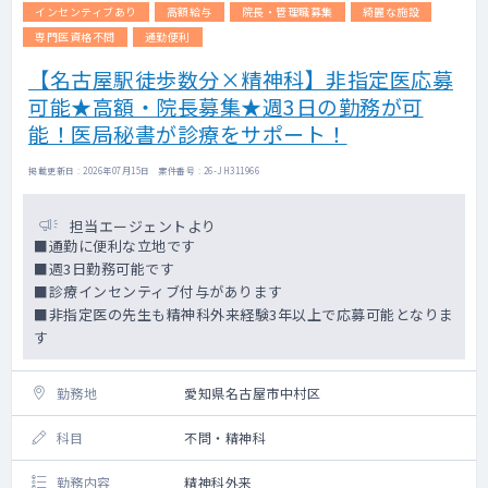
インセンティブあり
高額給与
院長・管理職募集
綺麗な施設
専門医資格不問
通勤便利
【名古屋駅徒歩数分×精神科】非指定医応募
可能★高額・院長募集★週3日の勤務が可
能！医局秘書が診療をサポート！
掲載更新日 : 2026年07月15日 案件番号 : 26-JH311966
担当エージェントより
■通勤に便利な立地です
■週3日勤務可能です
■診療インセンティブ付与があります
■非指定医の先生も精神科外来経験3年以上で応募可能となりま
す
勤務地
愛知県名古屋市中村区
科目
不問・精神科
勤務内容
精神科外来