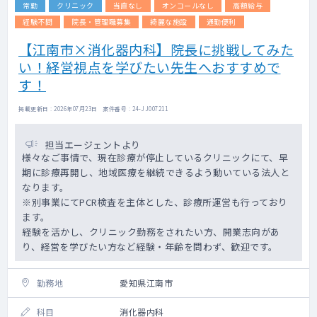
常勤
クリニック
当直なし
オンコールなし
高額給与
（EMR）70件）
胃瘻造設：18件
経験不問
院長・管理職募集
綺麗な施設
通勤便利
胃瘻交換：44件
【江南市×消化器内科】院長に挑戦してみた
ＥＲＣＰ：23件
い！経営視点を学びたい先生へおすすめで
す！
掲載更新日 : 2026年07月23日 案件番号 : 24-JJ007211
担当エージェントより
様々なご事情で、現在診療が停止しているクリニックにて、早
期に診療再開し、地域医療を継続できるよう動いている法人と
なります。
※別事業にてPCR検査を主体とした、診療所運営も行っており
ます。
経験を活かし、クリニック勤務をされたい方、開業志向があ
り、経営を学びたい方など経験・年齢を問わず、歓迎です。
勤務地
愛知県江南市
科目
消化器内科