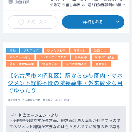
勤務日数
※業務内容に、乳房触診は含まれておりませ
＜モデル給与＞
相談可 ※但し年俸は、週5日勤務報酬の8掛計
ん。
※ご経験6年目の場合730万円、ご経験10年目
算となります ）
の場合1,040万円、ご経験20年目の場合
お気に入り
詳細をみる
・電子カルテ有（メーカー：ソフトウエアサ
1,330万円、ご経験30年目の場合1,610万円
ービス）
※但し、スキル等に応じてこの限りではない
・オーダーリング有（メーカー：ソフトウエ
※上記年俸幅は、採用面談での人物評価、業
アサービス）
務内容詳細、個々スキルに応じて最終決定さ
・PACS有（メーカー：富士医療ソリューショ
せていただきます。
常勤
クリニック
ゆったり勤務
残業なし
当直なし
ンズ）
オンコールなし
インセンティブあり
高額給与
60代以上歓迎
院長・管理職募集
綺麗な施設
専門医資格不問
通勤便利
【名古屋市×昭和区】駅から徒歩圏内・マネ
ジメント経験不問の院長募集・外来数少な目
でゆったり
掲載更新日 : 2026年07月24日 案件番号 : 26-JH314540
担当エージェントより
・分院院長職ですが運営面、経営面は法人本部が担当するので
マネジメント経験が不要なのはもちろんですが診療のみで専念