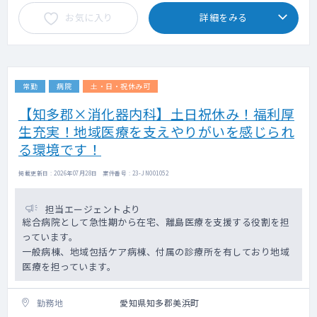
保険診療9割以上
お気に入り
詳細をみる
内科6割・それ以外3割程度
└ 対象年齢：内科・アレルギー科は10歳以
上、皮膚科は6歳以上
◇ オンライン診療：混雑度に応じて各院に割
り振りとなるため、お願いする場合がござい
常勤
病院
土・日・祝休み可
ます。
エビデンスに基づくマニュアルが整備されて
【知多郡×消化器内科】土日祝休み！福利厚
います。
生充実！地域医療を支えやりがいを感じられ
看護師の問診後の診察となり、未経験の先生
でも対応が可能な内容です。
る環境です！
対面診療とオンライン診療の比重について
は、所属院により異なります。
掲載更新日 : 2026年07月28日 案件番号 : 23-JN001052
※開院間もない医療機関の場合はオンライン
診療の比重が多くなり、
担当エージェントより
安定した集患ができている院であれば対面
総合病院として急性期から在宅、離島医療を支援する役割を担
診療が主となります。
っています。
一般病棟、地域包括ケア病棟、付属の診療所を有しており地域
◇ 専門外来：相談可
医療を担っています。
（例：糖尿病・呼吸器内科（SAS）・リウマ
チ膠原病・循環器内科・頭痛外来など）
※内視鏡や気管支鏡等の機器を必要とするも
勤務地
愛知県知多郡美浜町
のは検討不可