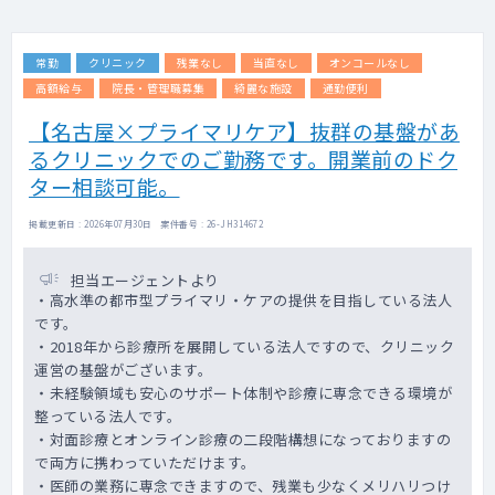
常勤
クリニック
残業なし
当直なし
オンコールなし
高額給与
院長・管理職募集
綺麗な施設
通勤便利
【名古屋×プライマリケア】抜群の基盤があ
るクリニックでのご勤務です。開業前のドク
ター相談可能。
掲載更新日 : 2026年07月30日 案件番号 : 26-JH314672
担当エージェントより
・高水準の都市型プライマリ・ケアの提供を目指している法人
です。
・2018年から診療所を展開している法人ですので、クリニック
運営の基盤がございます。
・未経験領域も安心のサポート体制や診療に専念できる環境が
整っている法人です。
・対面診療とオンライン診療の二段階構想になっておりますの
で両方に携わっていただけます。
・医師の業務に専念できますので、残業も少なくメリハリつけ