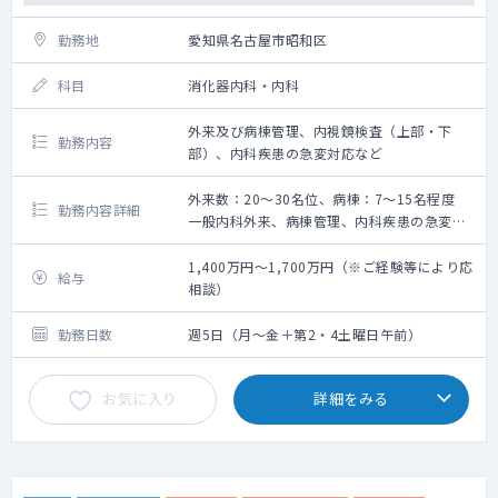
胃カメラ：（月）（木）
勤務地
愛知県名古屋市昭和区
大腸カメラ：（月）
腹部エコー：（月）（木）
科目
消化器内科・内科
CT検査：随時
となります。
外来及び病棟管理、内視鏡検査（上部・下
勤務内容
部）、内科疾患の急変対応など
外来数：20～30名位、病棟：7～15名程度
勤務内容詳細
一般内科外来、病棟管理、内科疾患の急変対
応をお願いします。
勤務のイメージは、消化器内科特化の勤務で
1,400万円～1,700万円（※ご経験等により応
給与
はなく、内科全体で、総合診療科的に急性期
相談）
疾患を診て頂く形です。
外来数：20～30名程度で1～3コマ程度
勤務日数
週5日（月～金＋第2・4土曜日午前）
病棟管理：7～15名程度
内視鏡件数：応相談
お気に入り
詳細をみる
＜内視鏡検査実績＞
胃カメラ（経口）：264件
胃カメラ（経鼻）：415件
大腸カメラ：289件（うち大腸粘膜切除術