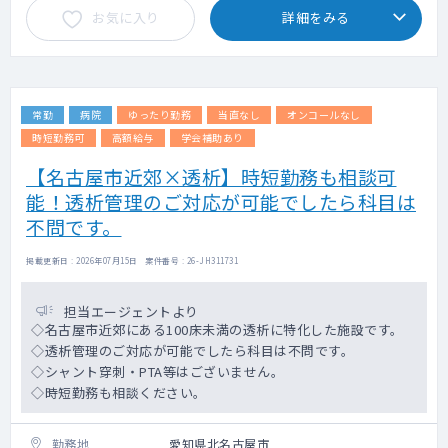
お気に入り
詳細をみる
【内視鏡検査】
※賞与：あり（但し年俸に含む）※月給賞与
※電子カルテ有（メーカー：富士通）・PACS
制
有（メーカー：アストロステージ）
常勤
病院
ゆったり勤務
当直なし
オンコールなし
時短勤務可
高額給与
学会補助あり
【名古屋市近郊×透析】時短勤務も相談可
能！透析管理のご対応が可能でしたら科目は
不問です。
掲載更新日 : 2026年07月15日 案件番号 : 26-JH311731
担当エージェントより
◇名古屋市近郊にある100床未満の透析に特化した施設です。
◇透析管理のご対応が可能でしたら科目は不問です。
◇シャント穿刺・PTA等はございません。
◇時短勤務も相談ください。
勤務地
愛知県北名古屋市