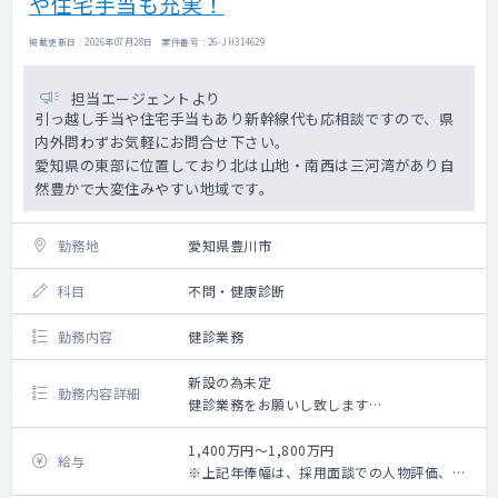
や住宅手当も充実！
掲載更新日 : 2026年07月28日 案件番号 : 26-JH314629
担当エージェントより
引っ越し手当や住宅手当もあり新幹線代も応相談ですので、県
内外問わずお気軽にお問合せ下さい。
愛知県の東部に位置しており北は山地・南西は三河湾があり自
然豊かで大変住みやすい地域です。
勤務地
愛知県豊川市
科目
不問・健康診断
勤務内容
健診業務
新設の為未定
勤務内容詳細
健診業務をお願いし致します
1：受診者の診察（火・金曜日午後健診有、
15：00～16：30）
1,400万円～1,800万円
給与
2：問診、聴打診
※上記年俸幅は、採用面談での人物評価、業
3：健診判定
務内容詳細、個々スキルに応じて最終決定さ