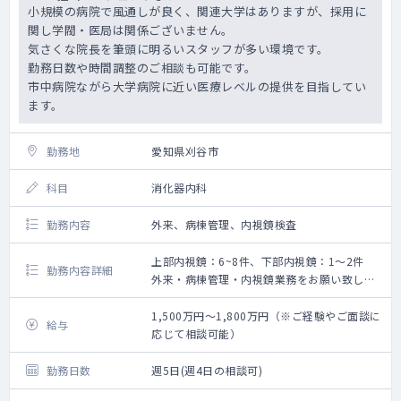
小規模の病院で風通しが良く、関連大学はありますが、採用に
関し学閥・医局は関係ございません。
気さくな院長を筆頭に明るいスタッフが多い環境です。
勤務日数や時間調整のご相談も可能です。
市中病院ながら大学病院に近い医療レベルの提供を目指してい
ます。
勤務地
愛知県刈谷市
科目
消化器内科
勤務内容
外来、病棟管理、内視鏡検査
上部内視鏡：6~8件、下部内視鏡：1～2件
勤務内容詳細
外来・病棟管理・内視鏡業務をお願い致しま
す。
内視鏡件数：上部内視鏡：6~8件、下部内視
1,500万円～1,800万円（※ご経験やご面談に
給与
鏡：1～2件
応じて相談可能）
勤務日数
週5日(週4日の相談可)