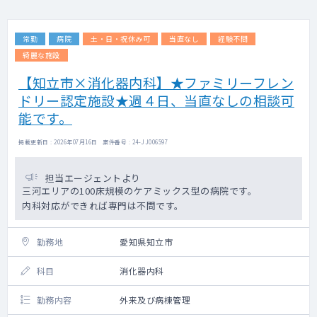
常勤
病院
土・日・祝休み可
当直なし
経験不問
綺麗な施設
【知立市×消化器内科】★ファミリーフレン
ドリー認定施設★週４日、当直なしの相談可
能です。
掲載更新日 : 2026年07月16日 案件番号 : 24-JJ006597
担当エージェントより
三河エリアの100床規模のケアミックス型の病院です。
内科対応ができれば専門は不問です。
勤務地
愛知県知立市
科目
消化器内科
勤務内容
外来及び病棟管理