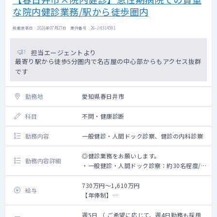
な院内健診業務/駅から徒歩圏内
掲載更新日 : 2026年07月27日 案件番号 : 26-JH314591
担当エージェントより
最寄り駅から徒歩5分圏内で名古屋の中心部からもアクセス抜群
です
勤務地
愛知県春日井市
科目
不問・健康診断
勤務内容
一般健診・人間ドック診察、健診の内科診察
◎健診業務をお願いします。
勤務内容詳細
・一般健診・人間ドック診察：約30名程度/
コマ
・健診の内科診察
730万円～1,610万円
給与
【年俸制】
※業務内容に婦人科健診及び、読影は含まれ
週5日勤務：730～1,610万(ご経験6年～30年
ません
の場合)
週5日 （ ご希望に応じて、週4日勤務も採用