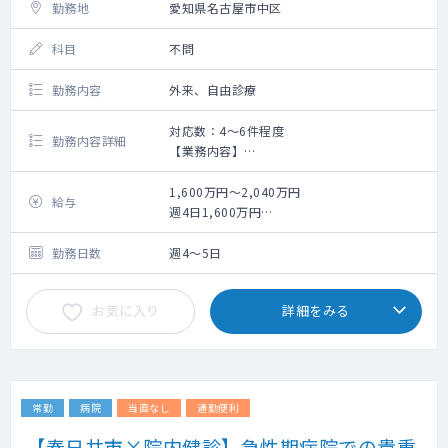
勤務地
愛知県名古屋市中区
科目
不問
勤務内容
外来、自由診療
対応数：4～6件程度
勤務内容詳細
【業務内容】
痩身医療の問診
1,600万円～2,040万円
給与
週4日1,600万円
週5日2,040万円
※いずれも管理医師手当を含む
勤務日数
週4～5日
お気に入り
詳細をみる
常勤
病院
当直なし
通勤便利
【春日井市×院内健診】急性期病院での貴重