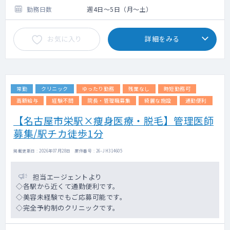
4：検査結果説明
せていただきます。
勤務日数
週4日～5日（月～土）
5：健診スタッフとの連携
6：健診事業運営・品質向上への参画
お気に入り
詳細をみる
電子カルテ（メーカー：CSI-ミライズ）
健診システム（タック）
常勤
クリニック
ゆったり勤務
残業なし
時短勤務可
高額給与
経験不問
院長・管理職募集
綺麗な施設
通勤便利
【名古屋市栄駅×痩身医療・脱毛】管理医師
募集/駅チカ徒歩1分
掲載更新日 : 2026年07月28日 案件番号 : 26-JH314605
担当エージェントより
◇各駅から近くて通勤便利です。
◇美容未経験でもご応募可能です。
◇完全予約制のクリニックです。