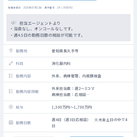
掲載更新日 : 2026年07月23日 案件番号 : 24-JJ005042
担当エージェントより
・当直なし、オンコールなしです。
・週4.5日の勤務日数の相談が可能です。
勤務地
愛知県長久手市
科目
消化器内科
勤務内容
外来、病棟管理、内視鏡検査
外来担当数：週2～3コマ
勤務内容詳細
病棟担当数：応相談
内視鏡検査：上部・下部 ※件数は週3～4件
程度
給与
1,500万円～1,700万円
週4日（週3日応相談） 火水金土日の中で4
勤務日数
日