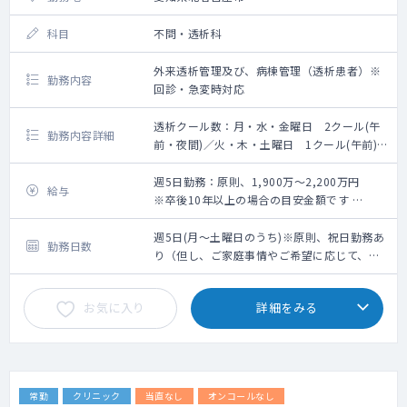
科目
不問・透析科
外来透析管理及び、病棟管理（透析患者）※
勤務内容
回診・急変時対応
透析クール数：月・水・金曜日 2クール(午
勤務内容詳細
前・夜間)／火・木・土曜日 1クール(午前)
■業務内容：外来透析管理及び、病棟管理(透
析患者)（回診・急変時対応）
週5日勤務：原則、1,900万～2,200万円
給与
・月水金：月水金は午前と夜間の2クール
※卒後10年以上の場合の目安金額です
・火木土：午前の1クールのみ
※個々の詳細金額は、面談を経たうえでの人
・入院透析管理：最大100人（100床）
物評価、スキル、勤務条件による
週5日(月～土曜日のうち)※原則、祝日勤務あ
勤務日数
・夜間透析の実施：有(月水金) ※最終透析開
り（但し、ご家庭事情やご希望に応じて、祝
始時刻：18:30/最終透析終了時刻：22:30
日休みも応相談）
※腹膜透析の実施：有
お気に入り
詳細をみる
常勤
クリニック
当直なし
オンコールなし