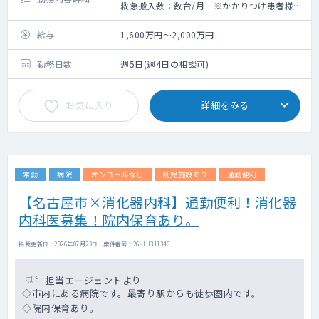
救急搬入数：数台/月 ※かかりつけ患者様の
み
外来・病棟管理・内視鏡カメラをお願いしま
給与
1,600万円～2,000万円
す。
勤務日数
週5日(週4日の相談可)
【外来診療】
-4～5コマ程度/週（目安） ※午前外来、夕
お気に入り
詳細をみる
方外来等の担当コマ数は、面談を通じてお話
し合いの上で最終確定いたします。
-受診者数：15～25人程度/コマ（目安）
【病棟管理】
常勤
病院
オンコールなし
託児施設あり
通勤便利
-主治医制 10人～20人程度（目安）
・紙カルテ使用
【名古屋市×消化器内科】通勤便利！消化器
内科医募集！院内保育あり。
【内視鏡検査】
胃カメラ、胃透視、大腸カメラ、注腸検査を
掲載更新日 : 2026年07月23日 案件番号 : 26-JH311346
行っております。
大腸カメラでは、ポリープ除去も行っていま
すが、大きさによっては基幹病院に紹介とな
担当エージェントより
ることもあります。
◇市内にある病院です。最寄り駅からも徒歩圏内です。
◇院内保育あり。
検査予定は、