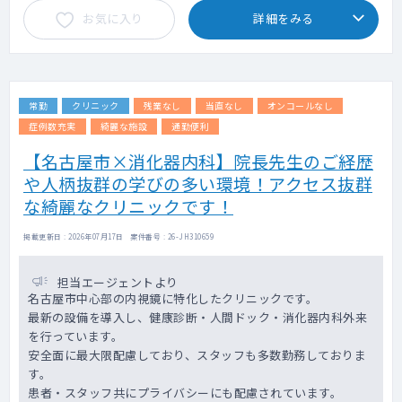
お気に入り
詳細をみる
常勤
クリニック
残業なし
当直なし
オンコールなし
症例数充実
綺麗な施設
通勤便利
【名古屋市×消化器内科】院長先生のご経歴
や人柄抜群の学びの多い環境！アクセス抜群
な綺麗なクリニックです！
掲載更新日 : 2026年07月17日 案件番号 : 26-JH310659
担当エージェントより
名古屋市中心部の内視鏡に特化したクリニックです。
最新の設備を導入し、健康診断・人間ドック・消化器内科外来
を行っています。
安全面に最大限配慮しており、スタッフも多数勤務しておりま
す。
患者・スタッフ共にプライバシーにも配慮されています。