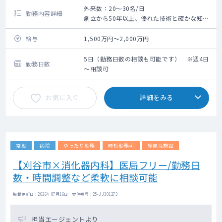
外来数：20～30名/日
勤務内容詳細
創立から50年以上、優れた技術と確かな知識
で、高度医療・救急医療の実践をしておりま
す。
給与
1,500万円～2,000万円
外来診療、病棟管理、内視鏡検査(上部・下
部)をお願いいたします。
5日（勤務日数の相談も可能です） ※週4日
勤務日数
～相談可
お気に入り
詳細をみる
常勤
病院
ゆったり勤務
時短勤務可
綺麗な施設
【刈谷市×消化器内科】医局フリー/勤務日
数・時間調整など柔軟に相談可能
掲載更新日 : 2026年07月16日 案件番号 : 25-JJ301273
担当エージェントより