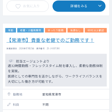
お気に入り
詳細をみる
常勤
老健・介護医療院
ゆったり勤務
当直なし
60代以上歓迎
【常滑市】貴重な老健でのご勤務です！
掲載更新日 : 2026年07月15日 案件番号 : 25-JH307390
担当エージェントより
週32時間勤務・フレックスタイム制を導入し、柔軟な勤務体制
を実現。
医師としての専門性を活かしながら、ワークライフバランスを
大切にした働き方が可能です。
勤務地
愛知県常滑市
科目
不問