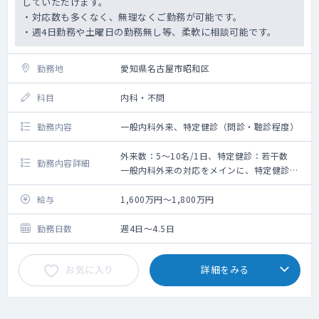
していただけます。
・対応数も多くなく、無理なくご勤務が可能です。
・週4日勤務や土曜日の勤務無し等、柔軟に相談可能です。
勤務地
愛知県名古屋市昭和区
科目
内科・不問
勤務内容
一般内科外来、特定健診（問診・聴診程度）
外来数：5～10名/1日、特定健診：若干数
勤務内容詳細
一般内科外来の対応をメインに、特定健診も
若干数、および可能でしたら同法人のクリニ
ックの健診の読影もお願い致します。
給与
1,600万円～1,800万円
4月開院したばかりですので外来数は5～10名
程度となっております。
勤務日数
週4日～4.5日
お気に入り
詳細をみる