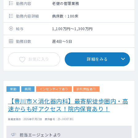
勤務内容
老健の管理業務
勤務内容詳細
病床数：100床
給与
1,100万円～1,300万円
勤務日数
週4日～5日
お気に入り
詳細をみる
常勤
病院
インセンティブあり
託児施設あり
【豊川市×消化器内科】最寄駅徒歩圏内・高
速からも好アクセス！院内保育あり！
掲載更新日 : 2026年07月15日 案件番号 : 25-JH307381
担当エージェントより