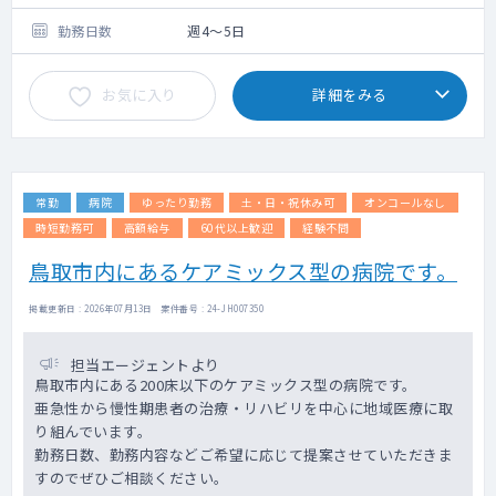
医療設備／医療機器：電子カルテ(PC)、ポー
タブルエコー、ポータブル心電図、血ガス測
勤務日数
週4～5日
定器
時間外待機（オンコール）：免除相談可能
お気に入り
詳細をみる
（仮に担当する場合でも週1日程度の勤務）
※日中の診療を充実させているた
め、夜間の緊急往診の頻度は低いです
(平日週1回程度、休日1日1回程度)
その他：医師同士での定期勉強会を開催して
常勤
病院
ゆったり勤務
土・日・祝休み可
オンコールなし
います
時短勤務可
高額給与
60代以上歓迎
経験不問
鳥取市内にあるケアミックス型の病院です。
掲載更新日 : 2026年07月13日 案件番号 : 24-JH007350
担当エージェントより
鳥取市内にある200床以下のケアミックス型の病院です。
亜急性から慢性期患者の治療・リハビリを中心に地域医療に取
り組んでいます。
勤務日数、勤務内容などご希望に応じて提案させていただきま
すのでぜひご相談ください。