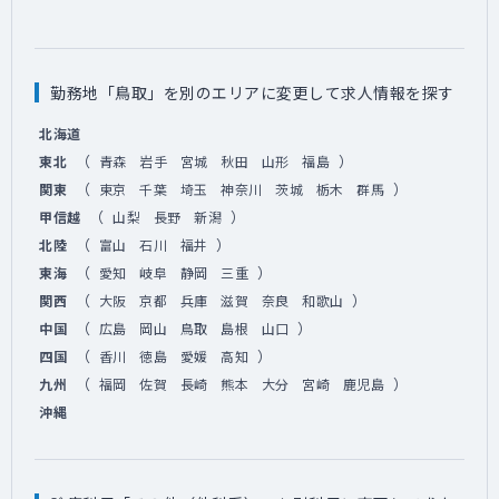
勤務地「鳥取」を別のエリアに変更して求人情報を探す
北海道
（
）
東北
青森
岩手
宮城
秋田
山形
福島
（
）
関東
東京
千葉
埼玉
神奈川
茨城
栃木
群馬
（
）
甲信越
山梨
長野
新潟
（
）
北陸
富山
石川
福井
（
）
東海
愛知
岐阜
静岡
三重
（
）
関西
大阪
京都
兵庫
滋賀
奈良
和歌山
（
）
中国
広島
岡山
鳥取
島根
山口
（
）
四国
香川
徳島
愛媛
高知
（
）
九州
福岡
佐賀
長崎
熊本
大分
宮崎
鹿児島
沖縄