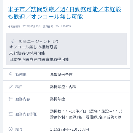
米子市／訪問診療／週4日勤務可能／未経験
も歓迎／オンコール無し可能
掲載更新日 : 2026年07月13日 案件番号 : 25-JU304359
担当エージェントより
オンコール無しの相談可能
未経験者の採用可能
日本在宅医療専門医資格取得可能
勤務地
鳥取県米子市
科目
訪問診療・内科
勤務内容
訪問診療
訪問数：7～10件／日（居宅：施設＝4：6）
勤務内容詳細
診療体制：医師1名＋看護師1名※当院では、
医師が業務に専念できるよう看護師が診療に
同行します。
給与
1,152万円～2,000万円