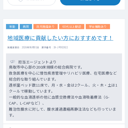
常勤
病院
託児施設あり
60代以上歓迎
学会補助あり
地域医療に貢献したい方におすすめです！
掲載更新日 : 2026年06月01日 案件番号 : 19-JP002922
担当エージェントより
鳥取市中心部の200床規模の総合病院です。
救急医療を中心に慢性疾患管理やリハビリ医療、在宅医療など
総合的な取り組んでいます。
透析室ベッド数11床で、月・水・金は2クール、火・木・土は1
クールで稼動しています。
一般的な血液透析の他に血漿交換療法や血液吸着療法（G-
CAP、L-CAPなど）、
難治性腹水に対して、腹水濾過濃縮再静注法なども行っていま
す。