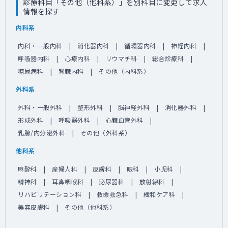
診療科目「その他（他科系）」を別科目に変更して求人
情報を探す
内科系
内科・一般内科
消化器内科
循環器内科
神経内科
呼吸器内科
心療内科
リウマチ科
総合診療科
糖尿病科
腎臓内科
その他（内科系）
外科系
外科・一般外科
整形外科
脳神経外科
消化器外科
形成外科
呼吸器外科
心臓血管外科
乳腺/内分泌外科
その他（外科系）
他科系
麻酔科
産婦人科
皮膚科
眼科
小児科
精神科
耳鼻咽喉科
泌尿器科
放射線科
リハビリテーション科
救命救急科
緩和ケア科
美容皮膚科
その他（他科系）