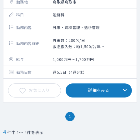
勤務地
鳥取県鳥取市
科目
透析科
勤務内容
外来・病棟管理・透析管理
外来数：280名/日
勤務内容詳細
救急搬入数：約1,500台/年
手術件数:年間約200件
給与
1,000万円～1,700万円
勤務日数
週5.5日（4週6休）
お気に入り
詳細をみる
1
4
件中 1～ 4件を表示