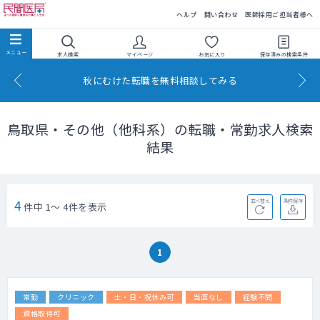
民間医局
ヘルプ
問い合わせ
医師採用ご担当者様へ
求人検索
マイページ
お気に入り
保存済みの
検索条件
秋にむけた転職を無料相談してみる
鳥取県・その他（他科系）の転職・常勤求人検索
結果
4
並べ替え
条件保存
件中 1～ 4件を表示
1
常勤
クリニック
土・日・祝休み可
当直なし
経験不問
資格取得可