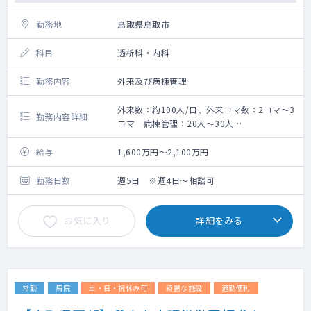
勤務地
鳥取県鳥取市
科目
透析科・内科
勤務内容
外来及び病棟管理
外来数：約100人/日、外来コマ数：2コマ～3
勤務内容詳細
コマ 病棟管理：20人～30人
外来を2コマ～3コマ程度、病棟管理は20名～
30名ほど対応お願いいたします。
給与
1,600万円～2,100万円
勤務日数
週5日 ※週4日～相談可
お気に入り
詳細をみる
常勤
病院
土・日・祝休み可
綺麗な施設
通勤便利