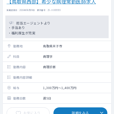
【鳥取県西部】希少な病理常勤医師求人
掲載更新日 : 2026年06月09日 案件番号 : 25-JU305555
担当エージェントより
・手当あり
・福利厚生が充実
勤務地
鳥取県米子市
科目
病理学
勤務内容
病理診断
勤務内容詳細
給与
1,300万円～1,400万円
勤務日数
週5日
お気に入り
詳細をみる