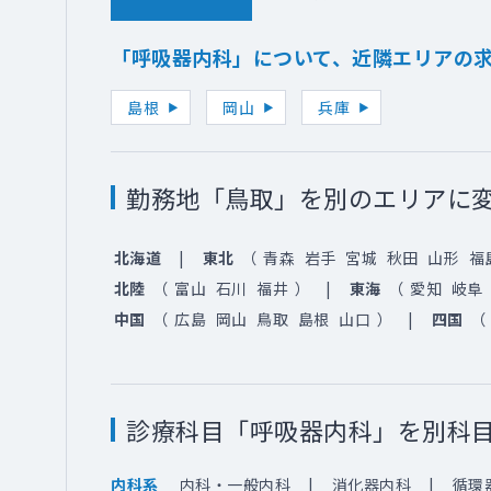
「呼吸器内科」について、近隣エリアの
島根
岡山
兵庫
勤務地「鳥取」を別のエリアに
北海道
東北
（
青森
岩手
宮城
秋田
山形
福
北陸
（
富山
石川
福井
）
東海
（
愛知
岐阜
中国
（
広島
岡山
鳥取
島根
山口
）
四国
（
診療科目「呼吸器内科」を別科
内科・一般内科
消化器内科
循環
内科系