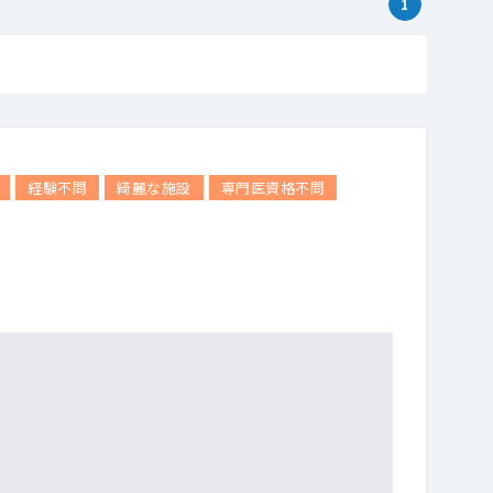
1
経験不問
綺麗な施設
専門医資格不問