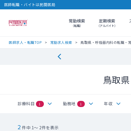
医師転職・バイトは民間医局
常勤検索
定期検索
民間医局
（転職）
（アルバイト）
医師求人・転職TOP
常勤求人検索
鳥取県・呼吸器内科の転職・
鳥取県
診療科目
勤務地
年収
1
1
2
件中 1～ 2件を表示