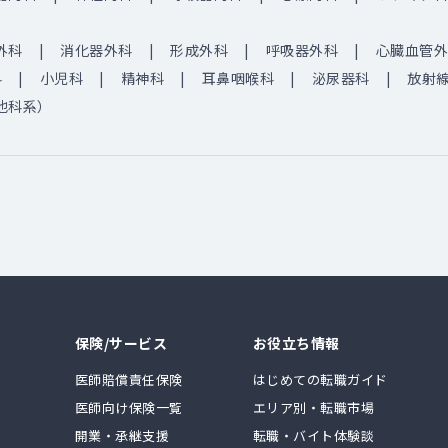
外科
消化器外科
形成外科
呼吸器外科
心臓血管外
科
小児科
精神科
耳鼻咽喉科
泌尿器科
放射
他科系）
保険/サービス
お役立ち情報
医師賠償責任保険
はじめての転職ガイド
医師向け保険一覧
エリア別・転職市場
開業・承継支援
転職・バイト体験談