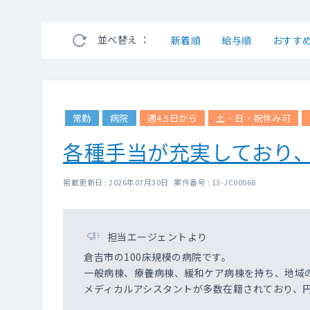
並べ替え ：
新着順
給与順
おすす
常勤
病院
週4.5日から
土・日・祝休み可
各種手当が充実しており
掲載更新日 : 2026年07月30日 案件番号 : 13-JC00068
担当エージェントより
倉吉市の100床規模の病院です。
一般病棟、療養病棟、緩和ケア病棟を持ち、地域
メディカルアシスタントが多数在籍されており、