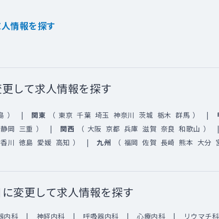
求人情報を探す
変更して求人情報を探す
島
）
関東
（
東京
千葉
埼玉
神奈川
茨城
栃木
群馬
）
静岡
三重
）
関西
（
大阪
京都
兵庫
滋賀
奈良
和歌山
）
香川
徳島
愛媛
高知
）
九州
（
福岡
佐賀
長崎
熊本
大分
目に変更して求人情報を探す
器内科
神経内科
呼吸器内科
心療内科
リウマチ科