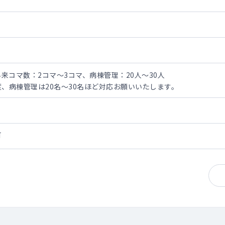
外来コマ数：2コマ～3コマ、病棟管理：20人～30人
度、病棟管理は20名～30名ほど対応お願いいたします。
可