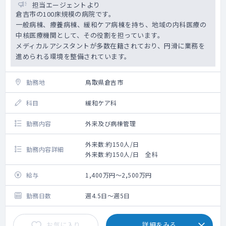
担当エージェントより
倉吉市の100床規模の病院です。
一般病棟、療養病棟、緩和ケア病棟を持ち、地域の内科医療の
中核医療機関として、その役割を担っています。
メディカルアシスタントが多数在籍されており、円滑に業務を
進められる環境を整備されています。
勤務地
鳥取県倉吉市
科目
緩和ケア科
勤務内容
外来及び病棟管理
外来数:約150人/日
勤務内容詳細
外来数:約150人/日 全科
給与
1,400万円～2,500万円
勤務日数
週4.5日～週5日
お気に入り
詳細をみる