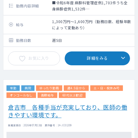
■令和6年度 麻酔科管理症例1,703件うち全
勤務内容詳細
身麻酔症例1,532件
■救急車受け入れ体制 令和6年1月～12月
2,701件
1,300万円～1,600万円（勤務日数、経験年数
給与
によって変動あり）
勤務日数
週5日
お気に入り
詳細をみる
常勤
病院
ゆったり勤務
週4.5日から
土・日・祝休み可
オンコールなし
高額給与
60代以上歓迎
倉吉市 各種手当が充実しており、医師の働
きやすい環境です。
掲載更新日 : 2026年07月13日 案件番号 : 14-JC01209