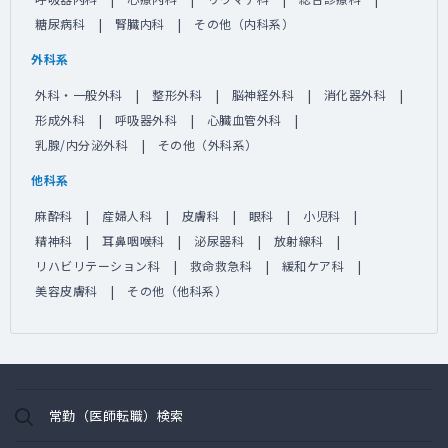
糖尿病科
腎臓内科
その他（内科系）
外科系
外科・一般外科
整形外科
脳神経外科
消化器外科
形成外科
呼吸器外科
心臓血管外科
乳腺/内分泌外科
その他（外科系）
他科系
麻酔科
産婦人科
皮膚科
眼科
小児科
精神科
耳鼻咽喉科
泌尿器科
放射線科
リハビリテーション科
救命救急科
緩和ケア科
美容皮膚科
その他（他科系）
常勤（医師転職）検索