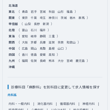
北海道
（
）
東北
青森
岩手
宮城
秋田
山形
福島
（
）
関東
東京
千葉
埼玉
神奈川
茨城
栃木
群馬
（
）
甲信越
山梨
長野
新潟
（
）
北陸
富山
石川
福井
（
）
東海
愛知
岐阜
静岡
三重
（
）
関西
大阪
京都
兵庫
滋賀
奈良
和歌山
（
）
中国
広島
岡山
鳥取
島根
山口
（
）
四国
香川
徳島
愛媛
高知
（
）
九州
福岡
佐賀
長崎
熊本
大分
宮崎
鹿児島
沖縄
診療科目「麻酔科」を別科目に変更して求人情報を探す
内科系
内科・一般内科
消化器内科
循環器内科
神経内科
呼吸器内科
心療内科
リウマチ科
総合診療科