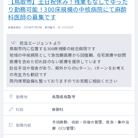
【鳥取市】土日祝休み！残業もなしでゆった
り勤務可能！300床規模の中核病院にて麻酔
科医師の募集です
掲載更新日 : 2026年07月30日 案件番号 : 26-JU312210
担当エージェントより
鳥取市内に位置する300床規模の総合病院です
地域の中核病院として急性期医療から回復期、在宅医療や訪問
医療を含めた切れ目のない医療を提供しています
赴任手当や宿舎があり、県外からのUターン、Iターンをお考え
の先生方も歓迎です
院内保育設備も整っておりますのでお気軽に相談ください
勤務地
鳥取県鳥取市
科目
麻酔科
手術麻酔、術前・術後の管理、救急・集中治
勤務内容
療（ICU管理）