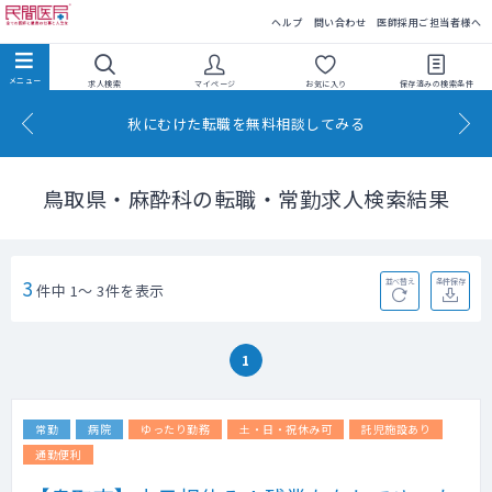
民間医局
ヘルプ
問い合わせ
医師採用ご担当者様へ
求人検索
マイページ
お気に入り
保存済みの
検索条件
秋にむけた転職を無料相談してみる
鳥取県・麻酔科の転職・常勤求人検索結果
3
並べ替え
条件保存
件中 1～ 3件を表示
1
常勤
病院
ゆったり勤務
土・日・祝休み可
託児施設あり
通勤便利