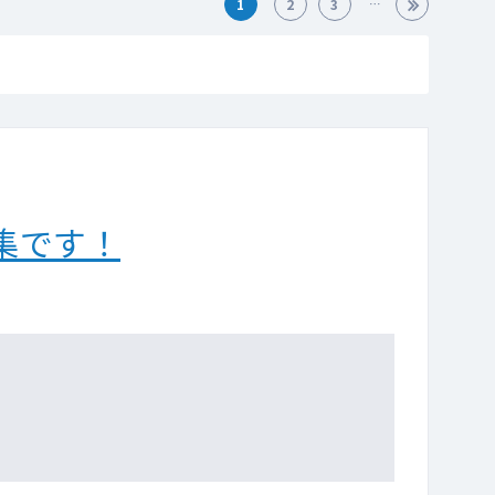
1
2
3
集です！