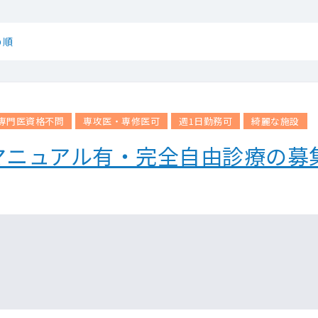
め順
専門医資格不問
専攻医・専修医可
週1日勤務可
綺麗な施設
マニュアル有・完全自由診療の募