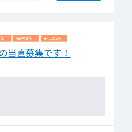
勤務可
隔週勤務可
宿日直許可
みの当直募集です！