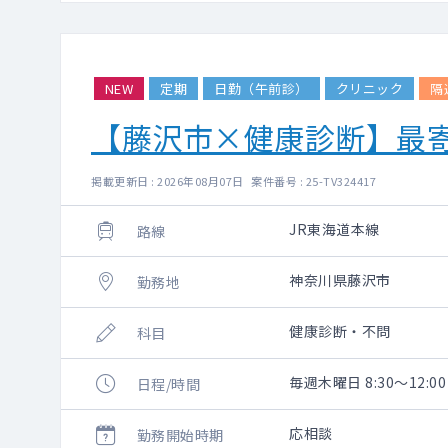
NEW
定期
日勤（午前診）
クリニック
隔
【藤沢市×健康診断】最
掲載更新日 : 2026年08月07日 案件番号 : 25-TV324417
JR東海道本線
路線
神奈川県藤沢市
勤務地
健康診断・不問
科目
毎週木曜日 8:30～12:00
日程/時間
応相談
勤務開始時期