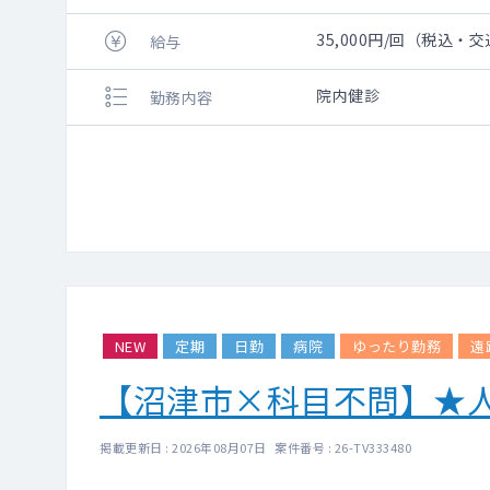
35,000円/回（税込・
給与
院内健診
勤務内容
NEW
定期
日勤
病院
ゆったり勤務
遠
【沼津市×科目不問】★
掲載更新日 : 2026年08月07日 案件番号 : 26-TV333480