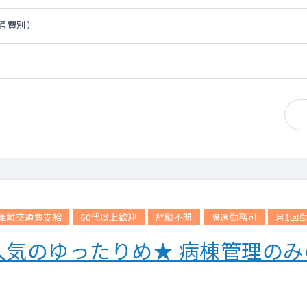
交通費別）
距離交通費支給
60代以上歓迎
経験不問
隔週勤務可
月1回
人気のゆったりめ★ 病棟管理の