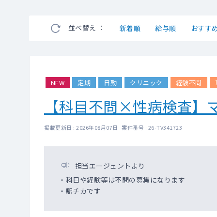
並べ替え ：
新着順
給与順
おすす
NEW
定期
日勤
クリニック
経験不問
【科目不問×性病検査】
掲載更新日 : 2026年08月07日 案件番号 : 26-TV341723
担当エージェントより
・科目や経験等は不問の募集になります
・駅チカです