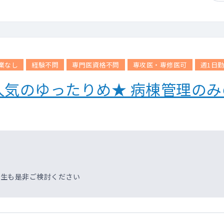
業なし
経験不問
専門医資格不問
専攻医・専修医可
週1日
人気のゆったりめ★ 病棟管理の
先生も是非ご検討ください