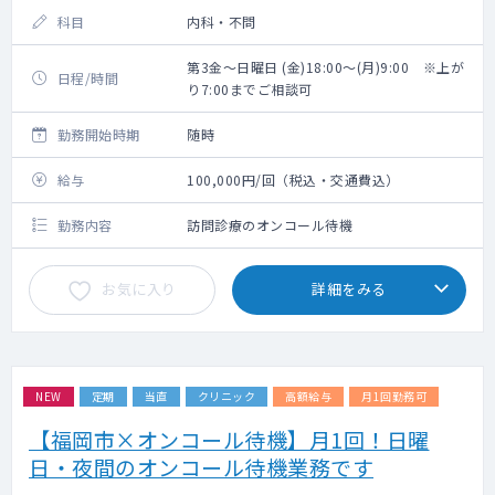
科目
内科・不問
第3金～日曜日 (金)18:00～(月)9:00 ※上が
日程/時間
り7:00までご相談可
勤務開始時期
随時
給与
100,000円/回（税込・交通費込）
勤務内容
訪問診療のオンコール待機
お気に入り
詳細をみる
NEW
定期
当直
クリニック
高額給与
月1回勤務可
【福岡市×オンコール待機】月1回！日曜
日・夜間のオンコール待機業務です