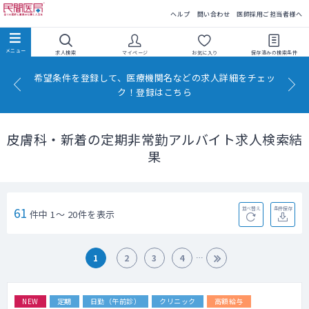
民間医局
ヘルプ
問い合わせ
医師採用ご担当者様へ
求人検索
マイページ
お気に入り
保存済みの
検索条件
希望条件を登録して、医療機関名などの求人詳細をチェッ
ク！登録はこちら
皮膚科・新着の定期非常勤アルバイト求人検索結
果
61
並べ替え
条件保存
件中 1～ 20件を表示
1
2
3
4
NEW
定期
日勤（午前診）
クリニック
高額給与