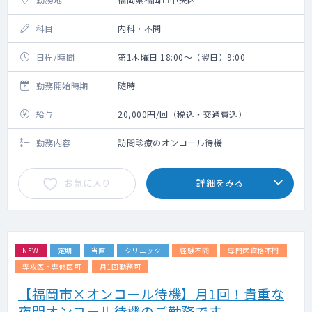
科目
内科・不問
日程/時間
第1木曜日 18:00～（翌日）9:00
勤務開始時期
随時
給与
20,000円/回（税込・交通費込）
勤務内容
訪問診療のオンコール待機
お気に入り
詳細をみる
NEW
定期
当直
クリニック
経験不問
専門医資格不問
専攻医・専修医可
月1回勤務可
【福岡市×オンコール待機】月1回！貴重な
夜間オンコール待機のご勤務です