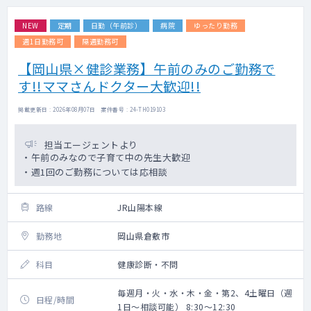
NEW
定期
日勤（午前診）
病院
ゆったり勤務
週1日勤務可
隔週勤務可
【岡山県×健診業務】午前のみのご勤務で
す!!ママさんドクター大歓迎!!
掲載更新日 : 2026年08月07日 案件番号 : 24-TH019103
担当エージェントより
・午前のみなので子育て中の先生大歓迎
・週1回のご勤務については応相談
路線
JR山陽本線
勤務地
岡山県倉敷市
科目
健康診断・不問
毎週月・火・水・木・金・第2、4土曜日（週
日程/時間
1日～相談可能） 8:30～12:30