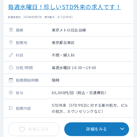
毎週水曜日！珍しいSTD外来の求人です！
掲載更新日 : 2026年08月07日 案件番号 : 26-TQ340432
路線
東京メトロ日比谷線
勤務地
東京都台東区
科目
不問・婦人科
日程/時間
毎週水曜日 10:30～19:00
勤務開始時期
随時
給与
60,000円/回（税込・交通費別）
STD外来（STDやEDに対する薬の処方、ピル
勤務内容
の処方、カウンセリングなど）
お気に入り
詳細をみる