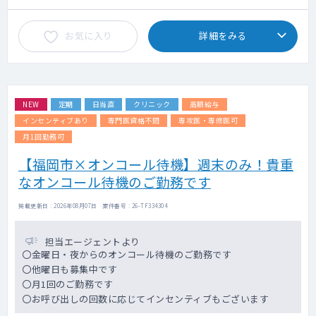
お気に入り
詳細をみる
NEW
定期
日当直
クリニック
高額給与
インセンティブあり
専門医資格不問
専攻医・専修医可
月1回勤務可
【福岡市×オンコール待機】週末のみ！貴重
なオンコール待機のご勤務です
掲載更新日 : 2026年08月07日 案件番号 : 26-TF334304
担当エージェントより
〇金曜日・夜からのオンコール待機のご勤務です
〇他曜日も募集中です
〇月1回のご勤務です
〇お呼び出しの回数に応じてインセンティブもございます