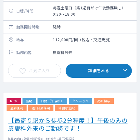
毎週土曜日（第1週目だけ午後勤務無し）
日程/時間
9:30～18:00
勤務開始時期
随時
給与
112,000円/回（税込・交通費別）
勤務内容
皮膚科外来
お気に入り
詳細をみる
NEW
定期
日勤（午後診）
クリニック
高額給与
通勤便利
週1日勤務可
綺麗な施設
【最寄り駅から徒歩2分程度！】午後のみの
皮膚科外来のご勤務です！
掲載更新日 : 2026年08月07日 案件番号 : 26-TQ333082