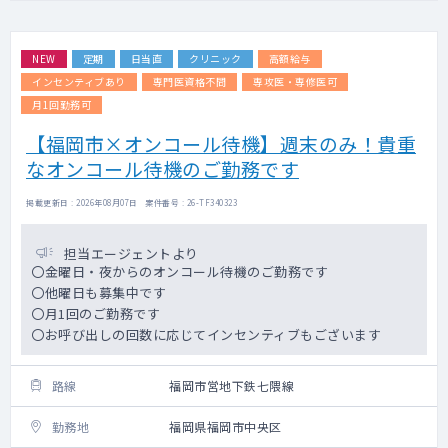
NEW
定期
日当直
クリニック
高額給与
インセンティブあり
専門医資格不問
専攻医・専修医可
月1回勤務可
【福岡市×オンコール待機】週末のみ！貴重
なオンコール待機のご勤務です
掲載更新日 : 2026年08月07日 案件番号 : 26-TF340323
担当エージェントより
〇金曜日・夜からのオンコール待機のご勤務です
〇他曜日も募集中です
〇月1回のご勤務です
〇お呼び出しの回数に応じてインセンティブもございます
路線
福岡市営地下鉄七隈線
勤務地
福岡県福岡市中央区