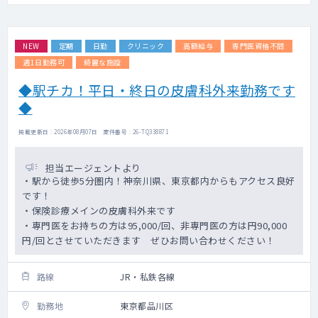
NEW
定期
日勤
クリニック
高額給与
専門医資格不問
週1日勤務可
綺麗な施設
◆駅チカ！平日・終日の皮膚科外来勤務です
◆
掲載更新日 : 2026年08月07日 案件番号 : 26-TQ338871
担当エージェントより
・駅から徒歩5分圏内！神奈川県、東京都内からもアクセス良好
です！
・保険診療メインの皮膚科外来です
・専門医をお持ちの方は95,000/回、非専門医の方は円90,000
円/回とさせていただきます ぜひお問い合わせください！
路線
JR・私鉄各線
勤務地
東京都品川区