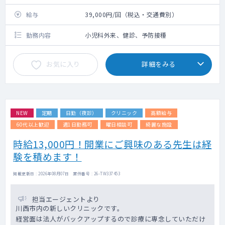
給与
39,000円/回（税込・交通費別）
勤務内容
小児科外来、健診、予防接種
お気に入り
詳細をみる
NEW
定期
日勤（夜診）
クリニック
高額給与
60代以上歓迎
週1日勤務可
曜日相談可
綺麗な施設
時給13,000円！開業にご興味のある先生は経
験を積めます！
掲載更新日 : 2026年08月07日 案件番号 : 26-TW337453
担当エージェントより
川西市内の新しいクリニックです。
経営面は法人がバックアップするので診療に専念していただけ