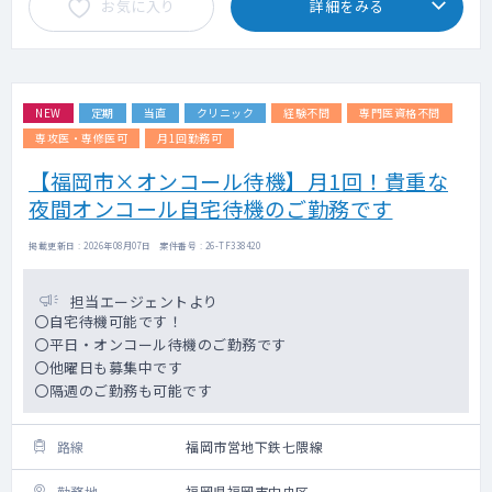
お気に入り
詳細をみる
NEW
定期
当直
クリニック
経験不問
専門医資格不問
専攻医・専修医可
月1回勤務可
【福岡市×オンコール待機】月1回！貴重な
夜間オンコール自宅待機のご勤務です
掲載更新日 : 2026年08月07日 案件番号 : 26-TF338420
担当エージェントより
〇自宅待機可能です！
〇平日・オンコール待機のご勤務です
〇他曜日も募集中です
〇隔週のご勤務も可能です
路線
福岡市営地下鉄七隈線
勤務地
福岡県福岡市中央区