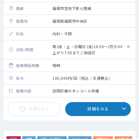
路線
福岡市営地下鉄七隈線
勤務地
福岡県福岡市中央区
科目
内科・不問
第2金・土・日曜日 (金)18:00～(月)9:00 ※
日程/時間
上がり7:00までご相談可
勤務開始時期
随時
給与
100,000円/回（税込・交通費込）
勤務内容
訪問診療のオンコール待機
お気に入り
詳細をみる
NEW
定期
日勤（午前診）
クリニック
高額給与
金額UP