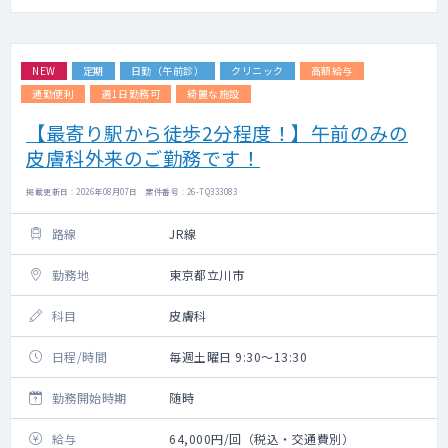
NEW
定期
日勤（午前診）
クリニック
高額給与
通勤便利
週1日勤務可
綺麗な施設
【最寄り駅から徒歩2分程度！】午前のみの
皮膚科外来のご勤務です！
掲載更新日 : 2026年08月07日 案件番号 : 26-TQ333083
路線
JR線
勤務地
東京都立川市
科目
皮膚科
日程/時間
毎週土曜日 9:30～13:30
勤務開始時期
随時
給与
64,000円/回（税込・交通費別）