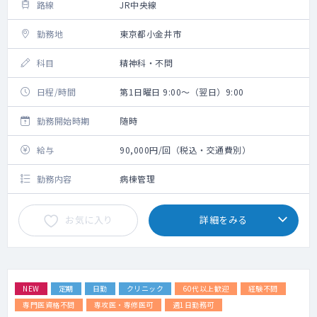
路線
JR中央線
勤務地
東京都小金井市
科目
精神科・不問
日程/時間
第1日曜日 9:00～（翌日）9:00
勤務開始時期
随時
給与
90,000円/回（税込・交通費別）
勤務内容
病棟管理
お気に入り
詳細をみる
NEW
定期
日勤
クリニック
60代以上歓迎
経験不問
専門医資格不問
専攻医・専修医可
週1日勤務可