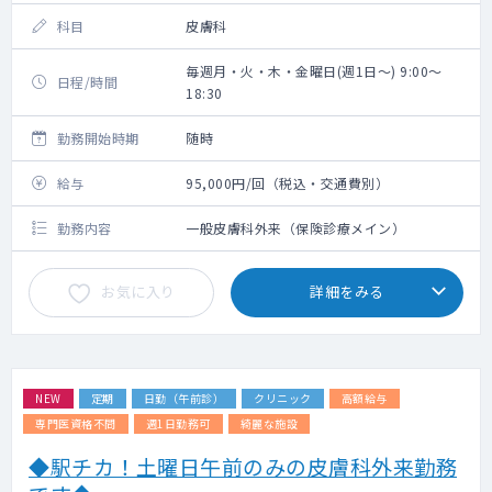
科目
皮膚科
毎週月・火・木・金曜日(週1日～) 9:00～
日程/時間
18:30
勤務開始時期
随時
給与
95,000円/回（税込・交通費別）
勤務内容
一般皮膚科外来（保険診療メイン）
お気に入り
詳細をみる
NEW
定期
日勤（午前診）
クリニック
高額給与
専門医資格不問
週1日勤務可
綺麗な施設
◆駅チカ！土曜日午前のみの皮膚科外来勤務