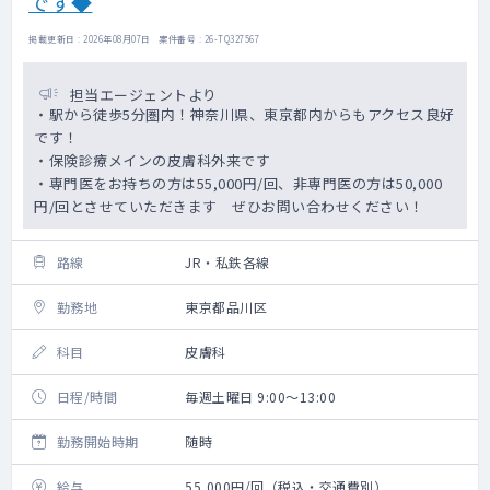
です◆
掲載更新日 : 2026年08月07日 案件番号 : 26-TQ327567
担当エージェントより
・駅から徒歩5分圏内！神奈川県、東京都内からもアクセス良好
です！
・保険診療メインの皮膚科外来です
・専門医をお持ちの方は55,000円/回、非専門医の方は50,000
円/回とさせていただきます ぜひお問い合わせください！
路線
JR・私鉄各線
勤務地
東京都品川区
科目
皮膚科
日程/時間
毎週土曜日 9:00～13:00
勤務開始時期
随時
給与
55,000円/回（税込・交通費別）