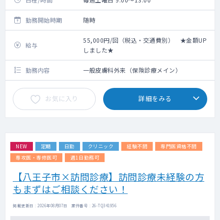
勤務開始時期
随時
55,000円/回（税込・交通費別） ★金額UP
給与
しました★
勤務内容
一般皮膚科外来（保険診療メイン）
お気に入り
詳細をみる
NEW
定期
日勤
クリニック
経験不問
専門医資格不問
専攻医・専修医可
週1日勤務可
【八王子市×訪問診療】訪問診療未経験の方
もまずはご相談ください！
掲載更新日 : 2026年08月07日 案件番号 : 26-TQ341956