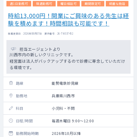
週1日勤務可
隔週勤務可
曜日相談可
期間限定可
綺麗な施設
時給13,000円！開業にご興味のある先生は経
験を積めます！時間相談も可能です！
掲載更新日 : 2026年08月07日 案件番号 : 26-TW337452
担当エージェントより
川西市内の新しいクリニックです。
経営面は法人がバックアップするので診療に専念していただけ
る環境です。
路線
能勢電鉄妙見線
勤務地
兵庫県川西市
科目
小児科・不問
日程/時間
毎週木曜日 9:00～12:00
勤務開始時期
2026年10月以降