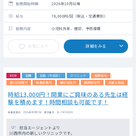
勤務開始時期
2026年10月以降
給与
78,000円/回（税込・交通費別）
勤務内容
小児科外来、健診、予防接種
お気に入り
詳細をみる
NEW
定期
日勤（午前診）
クリニック
高額給与
週1日勤務可
隔週勤務可
曜日相談可
期間限定可
綺麗な施設
時給13,000円！開業にご興味のある先生は経
験を積めます！時間相談も可能です！
掲載更新日 : 2026年08月07日 案件番号 : 26-TW341059
担当エージェントより
川西市内の新しいクリニックです。