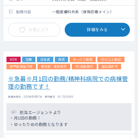
勤務内容
一般皮膚科外来（保険診療メイン）
お気に入り
詳細をみる
NEW
定期
日当直
病院
ゆったり勤務
60代以上歓迎
専門医資格不問
専攻医・専修医可
月1回勤務可
宿日直許可
※急募※月1回の勤務/精神科病院での病棟管
理の勤務です！
掲載更新日 : 2026年08月07日 案件番号 : 26-TQ341069
担当エージェントより
・月1回の勤務！
・ゆったりめの勤務となります