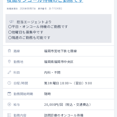
掲載更新日 : 2026年08月07日 案件番号 : 26-TF334302
担当エージェントより
〇平日・オンコール待機のご勤務です
〇他曜日も募集中です
〇隔週のご勤務も可能です
路線
福岡市営地下鉄七隈線
勤務地
福岡県福岡市中央区
科目
内科・不問
日程/時間
第3木曜日 18:00～（翌日）9:00
勤務開始時期
随時
給与
20,000円/回（税込・交通費込）
勤務内容
訪問診療のオンコール待機