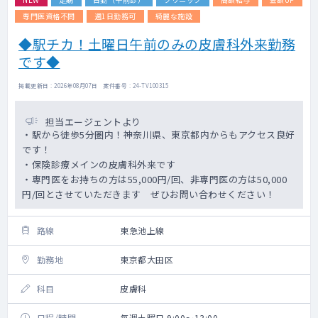
専門医資格不問
週1日勤務可
綺麗な施設
◆駅チカ！土曜日午前のみの皮膚科外来勤務
です◆
掲載更新日 : 2026年08月07日 案件番号 : 24-TV100315
担当エージェントより
・駅から徒歩5分圏内！神奈川県、東京都内からもアクセス良好
です！
・保険診療メインの皮膚科外来です
・専門医をお持ちの方は55,000円/回、非専門医の方は50,000
円/回とさせていただきます ぜひお問い合わせください！
路線
東急池上線
勤務地
東京都大田区
科目
皮膚科
日程/時間
毎週土曜日 9:00～13:00