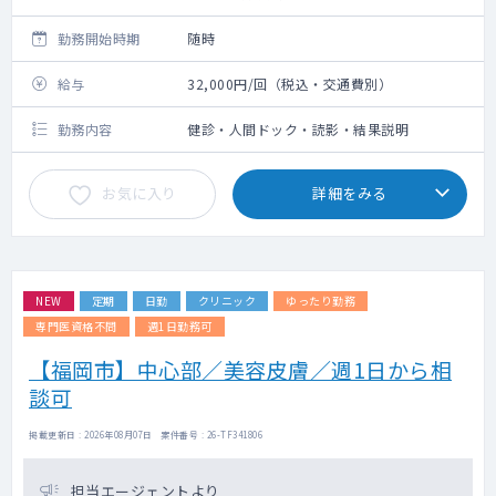
勤務開始時期
随時
給与
32,000円/回（税込・交通費別）
勤務内容
健診・人間ドック・読影・結果説明
お気に入り
詳細をみる
NEW
定期
日勤
クリニック
ゆったり勤務
専門医資格不問
週1日勤務可
【福岡市】中心部／美容皮膚／週1日から相
談可
掲載更新日 : 2026年08月07日 案件番号 : 26-TF341806
担当エージェントより