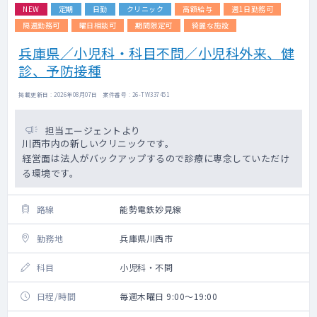
NEW
定期
日勤
クリニック
高額給与
週1日勤務可
隔週勤務可
曜日相談可
期間限定可
綺麗な施設
兵庫県／小児科・科目不問／小児科外来、健
診、予防接種
掲載更新日 : 2026年08月07日 案件番号 : 26-TW337451
担当エージェントより
川西市内の新しいクリニックです。
経営面は法人がバックアップするので診療に専念していただけ
る環境です。
路線
能勢電鉄妙見線
勤務地
兵庫県川西市
科目
小児科・不問
日程/時間
毎週木曜日 9:00～19:00