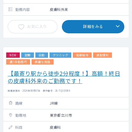
勤務内容
皮膚科外来
お気に入り
詳細をみる
NEW
定期
日勤
クリニック
高額給与
通勤便利
週1日勤務可
綺麗な施設
【最寄り駅から徒歩2分程度！】高額！終日
の皮膚科外来のご勤務です！
掲載更新日 : 2026年08月07日 案件番号 : 26-TQ333084
路線
JR線
勤務地
東京都立川市
科目
皮膚科