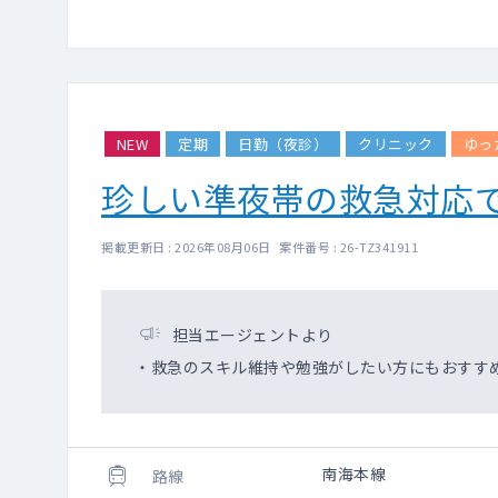
NEW
定期
日勤（夜診）
クリニック
ゆっ
珍しい準夜帯の救急対応
掲載更新日 : 2026年08月06日 案件番号 : 26-TZ341911
担当エージェントより
・救急のスキル維持や勉強がしたい方にもおすす
南海本線
路線