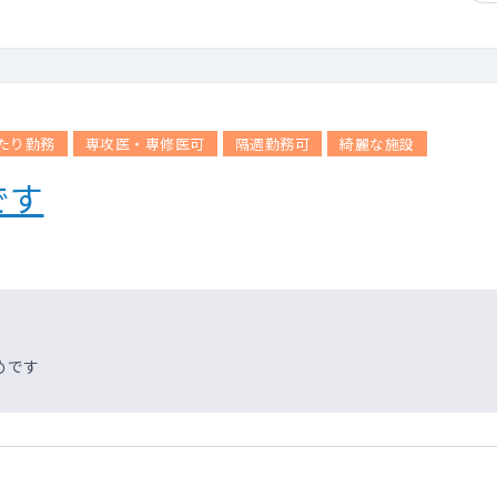
たり勤務
専攻医・専修医可
隔週勤務可
綺麗な施設
です
めです