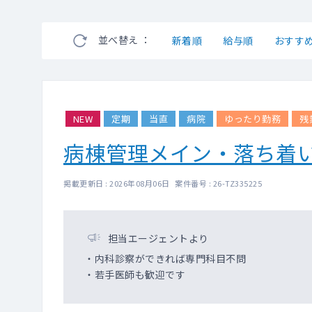
並べ替え ：
新着順
給与順
おすす
NEW
定期
当直
病院
ゆったり勤務
残
病棟管理メイン・落ち着
掲載更新日 : 2026年08月06日 案件番号 : 26-TZ335225
担当エージェントより
・内科診察ができれば専門科目不問
・若手医師も歓迎です