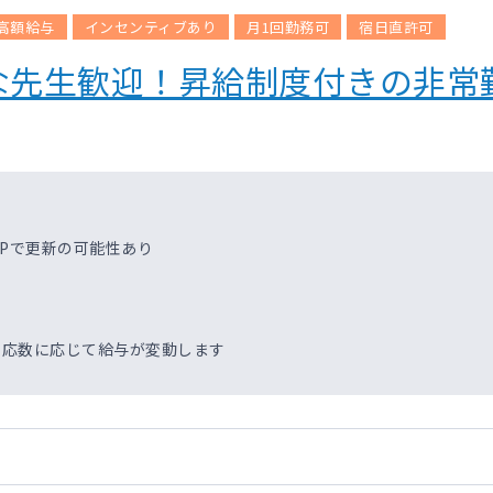
高額給与
インセンティブあり
月1回勤務可
宿日直許可
な先生歓迎！昇給制度付きの非常
UPで更新の可能性あり
円＋対応数に応じて給与が変動します