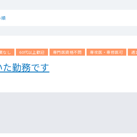
め順
業なし
60代以上歓迎
専門医資格不問
専攻医・専修医可
週
いた勤務です