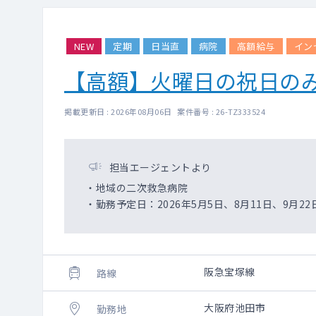
NEW
定期
日当直
病院
高額給与
イン
【高額】火曜日の祝日の
掲載更新日 : 2026年08月06日 案件番号 : 26-TZ333524
担当エージェントより
・地域の二次救急病院
・勤務予定日：2026年5月5日、8月11日、9月22日
阪急宝塚線
路線
大阪府池田市
勤務地