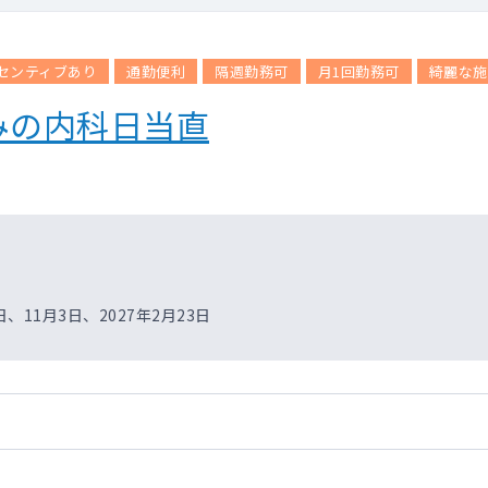
センティブあり
通勤便利
隔週勤務可
月1回勤務可
綺麗な施
みの内科日当直
、11月3日、2027年2月23日