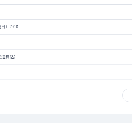
日）7:00
・交通費込）
直