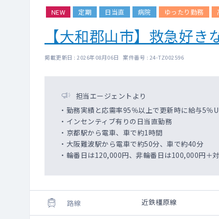
NEW
定期
日当直
病院
ゆったり勤務
【大和郡山市】救急好き
掲載更新日 : 2026年08月06日 案件番号 : 24-TZ002596
担当エージェントより
・勤務実績と応需率95％以上で更新時に給与5％
・インセンティブ有りの日当直勤務
・京都駅から電車、車で約1時間
・大阪難波駅から電車で約50分、車で約40分
・輪番日は120,000円、非輪番日は100,000
近鉄橿原線
路線