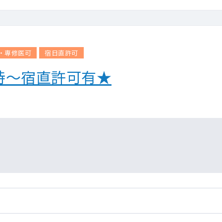
・専修医可
宿日直許可
時～宿直許可有★