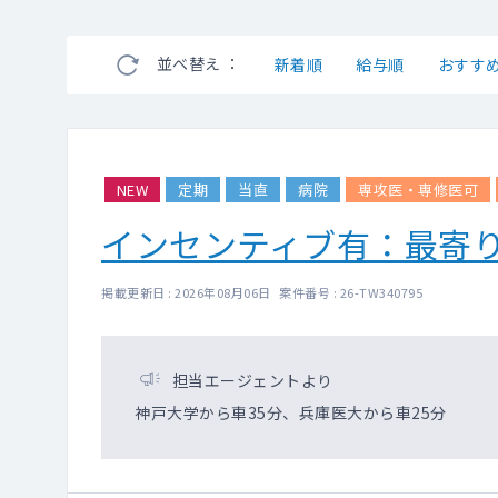
並べ替え ：
新着順
給与順
おすす
NEW
定期
当直
病院
専攻医・専修医可
インセンティブ有：最寄
掲載更新日 : 2026年08月06日 案件番号 : 26-TW340795
担当エージェントより
神戸大学から車35分、兵庫医大から車25分