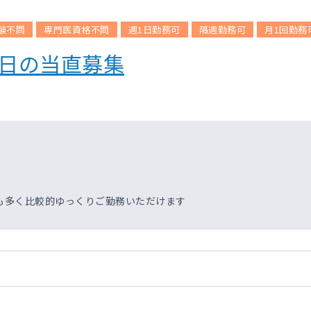
験不問
専門医資格不問
週1日勤務可
隔週勤務可
月1回勤務
平日の当直募集
も多く比較的ゆっくりご勤務いただけます