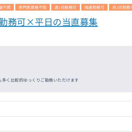
験不問
専門医資格不問
週1日勤務可
隔週勤務可
月1回勤務
回勤務可×平日の当直募集
も多く比較的ゆっくりご勤務いただけます