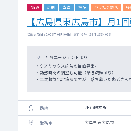
NEW
定期
当直
病院
ゆったり勤務
経
【広島県東広島市】月1
掲載更新日 : 2026年08月06日 案件番号 : 26-TU334016
担当エージェントより
・ケアミックス病院の当直募集。
・勤務時間の調整も可能（給与減額あり）
・二次救急指定病院ですが、落ち着いた患者さん
JR山陽本線
路線
広島県東広島市
勤務地