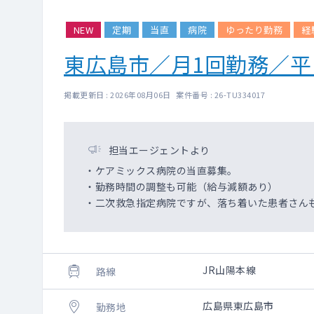
NEW
定期
当直
病院
ゆったり勤務
経
東広島市／月1回勤務／
掲載更新日 : 2026年08月06日 案件番号 : 26-TU334017
担当エージェントより
・ケアミックス病院の当直募集。
・勤務時間の調整も可能（給与減額あり）
・二次救急指定病院ですが、落ち着いた患者さん
JR山陽本線
路線
広島県東広島市
勤務地