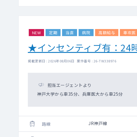
NEW
定期
当直
病院
高額給与
専攻医
★インセンティブ有：24
掲載更新日 : 2026年08月06日 案件番号 : 26-TW338976
担当エージェントより
神戸大学から車35分、兵庫医大から車25分
JR神戸線
路線