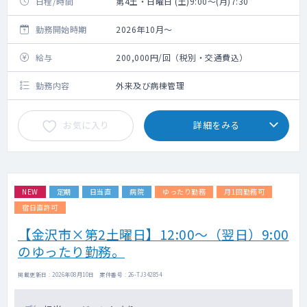
日程/時間
第4土・日曜日 (土)9:00～(月)7:30
勤務開始時期
2026年10月～
給与
200,000円/回（税別・交通費込）
勤務内容
外来及び病棟管理
お気に入り
詳細をみる
NEW
定期
日当直
病院
ゆったり勤務
月1回勤務可
宿日直許可
【金沢市×第2土曜日】12:00～（翌日）9:00
のゆったり勤務。
掲載更新日 : 2026年08月10日 案件番号 : 26-TJ342854