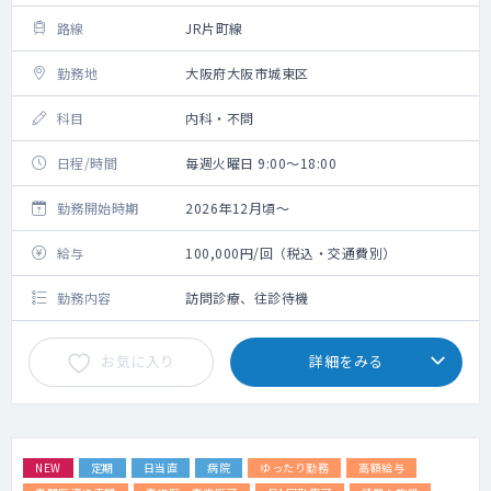
路線
JR片町線
勤務地
大阪府大阪市城東区
科目
内科・不問
日程/時間
毎週火曜日 9:00～18:00
勤務開始時期
2026年12月頃～
給与
100,000円/回（税込・交通費別）
勤務内容
訪問診療、往診待機
お気に入り
詳細をみる
NEW
定期
日当直
病院
ゆったり勤務
高額給与