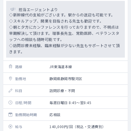
担当エージェントより
◇新幹線代の支給がございます。駅からの送迎も可能です。
◇スキルアップ、開業を目指される先生も歓迎です。
◇朝と夕方にカンファレンスを行っておりますので、不明点は
早期解決して頂けます。理事長先生、常勤医師、ベテランスタ
ッフへの相談も随時可能です。
◇訪問診療未経験、臨床経験が少ない先生もサポートさせて頂
きます。
路線
JR東海道本線
勤務地
静岡県静岡市駿河区
科目
訪問診療・不問
日程/時間
毎週日曜日 8:45～翌8:45
勤務開始時期
応相談
給与
140,000円/回（税込・交通費別）