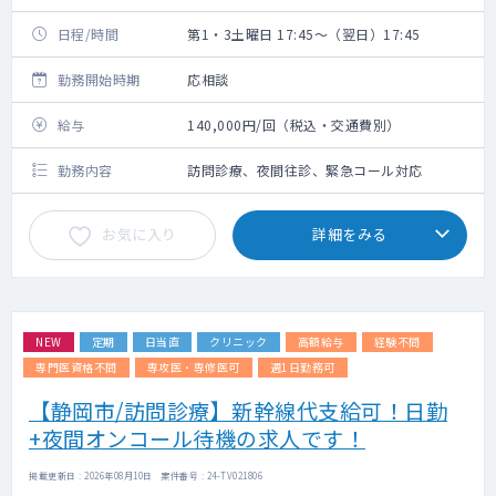
日程/時間
第1・3土曜日 17:45～（翌日）17:45
勤務開始時期
応相談
給与
140,000円/回（税込・交通費別）
勤務内容
訪問診療、夜間往診、緊急コール対応
お気に入り
詳細をみる
NEW
定期
日当直
クリニック
高額給与
経験不問
専門医資格不問
専攻医・専修医可
週1日勤務可
【静岡市/訪問診療】新幹線代支給可！日勤
+夜間オンコール待機の求人です！
掲載更新日 : 2026年08月10日 案件番号 : 24-TV021806