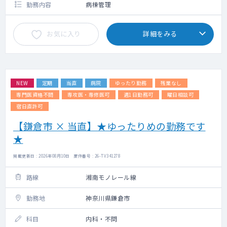
勤務内容
病棟管理
お気に入り
詳細をみる
NEW
定期
当直
病院
ゆったり勤務
残業なし
専門医資格不問
専攻医・専修医可
週1日勤務可
曜日相談可
宿日直許可
【鎌倉市 × 当直】★ゆったりめの勤務です
★
掲載更新日 : 2026年08月10日 案件番号 : 26-TV341278
路線
湘南モノレール線
勤務地
神奈川県鎌倉市
科目
内科・不問