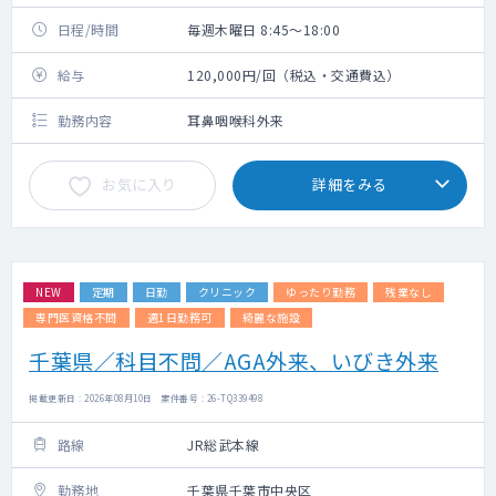
日程/時間
毎週木曜日 8:45～18:00
給与
120,000円/回（税込・交通費込）
勤務内容
耳鼻咽喉科外来
お気に入り
詳細をみる
NEW
定期
日勤
クリニック
ゆったり勤務
残業なし
専門医資格不問
週1日勤務可
綺麗な施設
千葉県／科目不問／AGA外来、いびき外来
掲載更新日 : 2026年08月10日 案件番号 : 26-TQ339498
路線
JR総武本線
勤務地
千葉県千葉市中央区