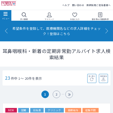
民間医局
ヘルプ
問い合わせ
医師採用ご担当者様へ
求人検索
マイページ
お気に入り
保存済みの
検索条件
希望条件を登録して、医療機関名などの求人詳細をチェッ
ク！登録はこちら
耳鼻咽喉科・新着の定期非常勤アルバイト求人検
索結果
23
並べ替え
条件保存
件中 1～ 20件を表示
1
2
NEW
定期
日当直
クリニック
高額給与
経験不問