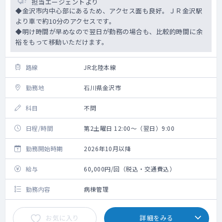
担当エージェントより
◆金沢市内中心部にあるため、アクセス面も良好。ＪＲ金沢駅
より車で約10分のアクセスです。
◆明け時間が早めなので翌日が勤務の場合も、比較的時間に余
裕をもって移動いただけます。
路線
JR北陸本線
勤務地
石川県金沢市
科目
不問
日程/時間
第2土曜日 12:00～（翌日）9:00
勤務開始時期
2026年10月以降
給与
60,000円/回（税込・交通費込）
勤務内容
病棟管理
お気に入り
詳細をみる