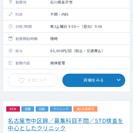
勤務地
石川県金沢市
科目
不問・内科
日程/時間
第3土曜日 9:00～（翌日）9:00
勤務開始時期
随時
給与
80,000円/回（税込・交通費込）
勤務内容
病棟管理
お気に入り
詳細をみる
NEW
定期
日勤
クリニック
週1日勤務可
名古屋市中区錦／募集科目不問／STD検査を
中心としたクリニック