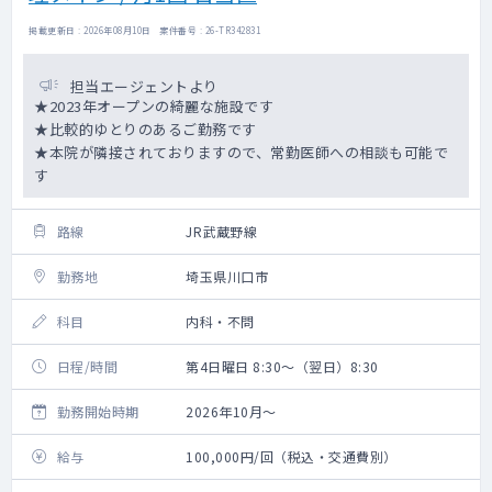
掲載更新日 : 2026年08月10日 案件番号 : 26-TR342831
担当エージェントより
★2023年オープンの綺麗な施設です
★比較的ゆとりのあるご勤務です
★本院が隣接されておりますので、常勤医師への相談も可能で
す
路線
JR武蔵野線
勤務地
埼玉県川口市
科目
内科・不問
日程/時間
第4日曜日 8:30～（翌日）8:30
勤務開始時期
2026年10月～
給与
100,000円/回（税込・交通費別）