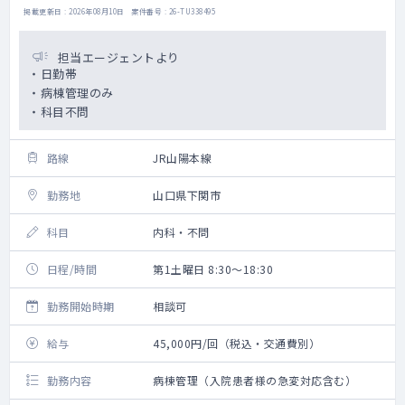
掲載更新日 : 2026年08月10日 案件番号 : 26-TU338495
担当エージェントより
・日勤帯
・病棟管理のみ
・科目不問
路線
JR山陽本線
勤務地
山口県下関市
科目
内科・不問
日程/時間
第1土曜日 8:30～18:30
勤務開始時期
相談可
給与
45,000円/回（税込・交通費別）
勤務内容
病棟管理（入院患者様の急変対応含む）