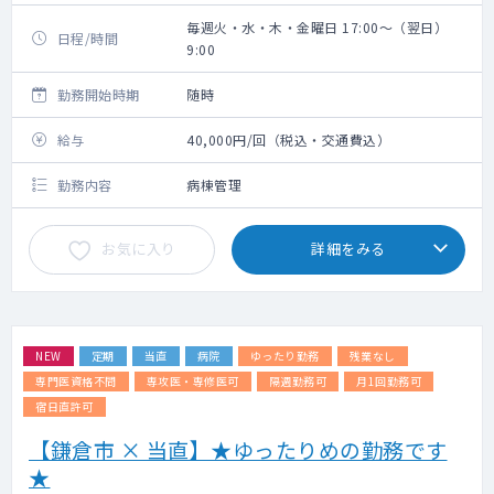
毎週火・水・木・金曜日 17:00～（翌日）
日程/時間
9:00
勤務開始時期
随時
給与
40,000円/回（税込・交通費込）
勤務内容
病棟管理
お気に入り
詳細をみる
NEW
定期
当直
病院
ゆったり勤務
残業なし
専門医資格不問
専攻医・専修医可
隔週勤務可
月1回勤務可
宿日直許可
【鎌倉市 × 当直】★ゆったりめの勤務です
★