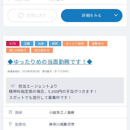
お気に入り
詳細をみる
NEW
定期
当直
病院
ゆったり勤務
高額給与
週1日勤務可
宿日直許可
◆ゆったりめの当直勤務です！◆
掲載更新日 : 2026年08月10日 案件番号 : 26-TV339681
担当エージェントより
精神科指定医の場合、5,000円の手当がつきます！
スポットでも並行して募集中です！
路線
小田急江ノ島線
勤務地
神奈川県藤沢市