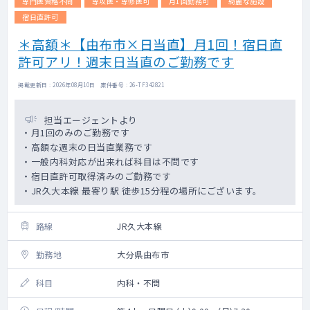
専門医資格不問
専攻医・専修医可
月1回勤務可
綺麗な施設
宿日直許可
＊高額＊【由布市×日当直】月1回！宿日直
許可アリ！週末日当直のご勤務です
掲載更新日 : 2026年08月10日 案件番号 : 26-TF342821
担当エージェントより
・月1回のみのご勤務です
・高額な週末の日当直業務です
・一般内科対応が出来れば科目は不問です
・宿日直許可取得済みのご勤務です
・JR久大本線 最寄り駅 徒歩15分程の場所にございます。
路線
JR久大本線
勤務地
大分県由布市
科目
内科・不問