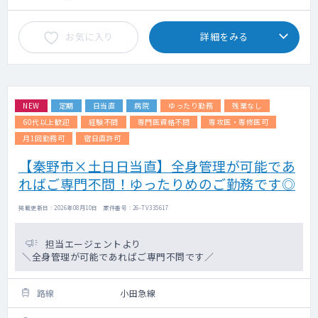
お気に入り
詳細をみる
NEW
定期
日当直
病院
ゆったり勤務
残業なし
60代以上歓迎
経験不問
専門医資格不問
専攻医・専修医可
月1回勤務可
宿日直許可
【秦野市×土日日当直】全身管理が可能であ
ればご専門不問！ゆったりめのご勤務です◎
掲載更新日 : 2026年08月10日 案件番号 : 26-TV335617
担当エージェントより
＼全身管理が可能であればご専門不問です／
路線
小田急線