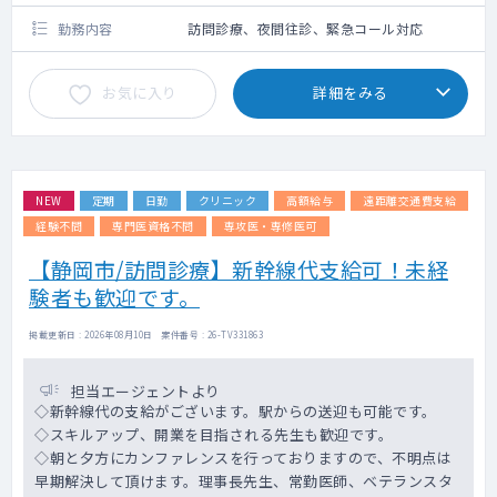
勤務内容
訪問診療、夜間往診、緊急コール対応
お気に入り
詳細をみる
NEW
定期
日勤
クリニック
高額給与
遠距離交通費支給
経験不問
専門医資格不問
専攻医・専修医可
【静岡市/訪問診療】新幹線代支給可！未経
験者も歓迎です。
掲載更新日 : 2026年08月10日 案件番号 : 26-TV331863
担当エージェントより
◇新幹線代の支給がございます。駅からの送迎も可能です。
◇スキルアップ、開業を目指される先生も歓迎です。
◇朝と夕方にカンファレンスを行っておりますので、不明点は
早期解決して頂けます。理事長先生、常勤医師、ベテランスタ