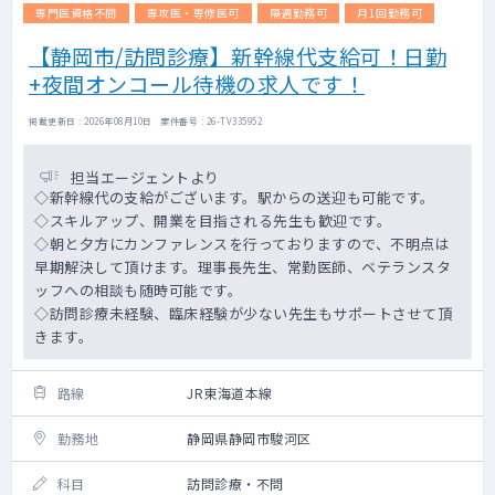
専門医資格不問
専攻医・専修医可
隔週勤務可
月1回勤務可
【静岡市/訪問診療】新幹線代支給可！日勤
+夜間オンコール待機の求人です！
掲載更新日 : 2026年08月10日 案件番号 : 26-TV335952
担当エージェントより
◇新幹線代の支給がございます。駅からの送迎も可能です。
◇スキルアップ、開業を目指される先生も歓迎です。
◇朝と夕方にカンファレンスを行っておりますので、不明点は
早期解決して頂けます。理事長先生、常勤医師、ベテランスタ
ッフへの相談も随時可能です。
◇訪問診療未経験、臨床経験が少ない先生もサポートさせて頂
きます。
路線
JR東海道本線
勤務地
静岡県静岡市駿河区
科目
訪問診療・不問