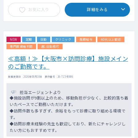
お気に入り
詳細をみる
NEW
定期
日勤
クリニック
高額給与
60代以上歓迎
専門医資格不問
週1日勤務可
≪高額！≫【大阪市×訪問診療】施設メイン
のご勤務です。
掲載更新日 : 2026年08月10日 案件番号 : 26-TZ340886
担当エージェントより
◆施設訪問が9割以上のため、移動負担が少なく、比較的落ち着
いたペースでご勤務いただけます。
◆訪問件数も多すぎず、余裕をもって診療に取り組める環境で
す。
◆訪問診療未経験の先生も歓迎しており、新たにチャレンジし
たい方にもおすすめです。