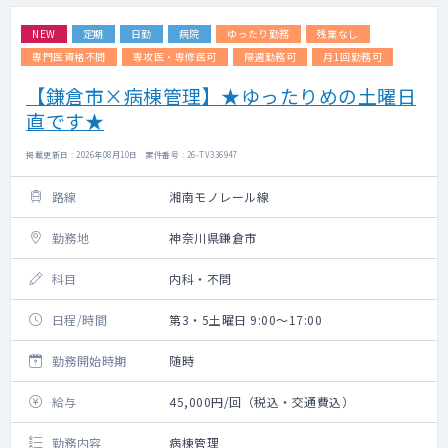
NEW
定期
日勤
病院
ゆったり勤務
残業なし
専門医資格不問
専攻医・専修医可
隔週勤務可
月1回勤務可
【鎌倉市×病棟管理】★ゆったりめの土曜日
直です★
掲載更新日 : 2026年08月10日 案件番号 : 26-TV336947
路線
湘南モノレール線
勤務地
神奈川県鎌倉市
科目
内科・不問
日程/時間
第3・5土曜日 9:00～17:00
勤務開始時期
随時
給与
45,000円/回（税込・交通費込）
勤務内容
病棟管理