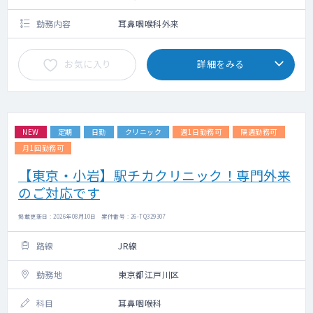
勤務内容
耳鼻咽喉科外来
お気に入り
詳細をみる
NEW
定期
日勤
クリニック
週1日勤務可
隔週勤務可
月1回勤務可
【東京・小岩】駅チカクリニック！専門外来
のご対応です
掲載更新日 : 2026年08月10日 案件番号 : 26-TQ329307
路線
JR線
勤務地
東京都江戸川区
科目
耳鼻咽喉科