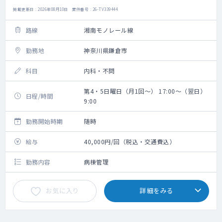
掲載更新日 : 2026年08月10日 案件番号 : 26-TV339444
路線
湘南モノレール線
勤務地
神奈川県鎌倉市
科目
内科・不問
第4・5日曜日（月1回～） 17:00～（翌日）
日程/時間
9:00
勤務開始時期
随時
給与
40,000円/回（税込・交通費込）
勤務内容
病棟管理
お気に入り
詳細をみる