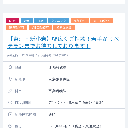
NEW
定期
日勤
クリニック
高額給与
週1日勤務可
隔週勤務可
月1回勤務可
綺麗な施設
【東京・新小岩】幅広くご相談！若手からベ
テランまでお待ちしております！
掲載更新日 : 2026年08月10日 案件番号 : 26-TQ336959
路線
ＪＲ総武線
勤務地
東京都葛飾区
科目
耳鼻咽喉科
日程/時間
第1・2・4・5水曜日 9:00～18:30
勤務開始時期
随時
給与
120,000円/回（税込・交通費込）