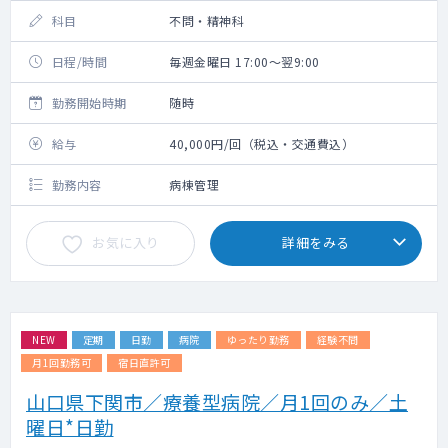
科目
不問・精神科
日程/時間
毎週金曜日 17:00～翌9:00
勤務開始時期
随時
給与
40,000円/回（税込・交通費込）
勤務内容
病棟管理
お気に入り
詳細をみる
NEW
定期
日勤
病院
ゆったり勤務
経験不問
月1回勤務可
宿日直許可
山口県下関市／療養型病院／月1回のみ／土
曜日*日勤