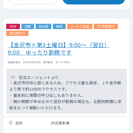
NEW
定期
日当直
病院
ゆったり勤務
月1回勤務可
宿日直許可
【金沢市×第3土曜日】9:00～（翌日）
9:00 ゆったり勤務です
掲載更新日 : 2026年08月10日 案件番号 : 26-TJ342855
担当エージェントより
・金沢市内中心部にあるため、アクセス面も良好。ＪＲ金沢駅
より車で約10分のアクセスです。
・基本的に夜間の呼び出しもありません。
・明け時間が早めなので翌日が勤務の場合も、比較的時間に余
裕をもって移動いただけます。
路線
JR北陸本線