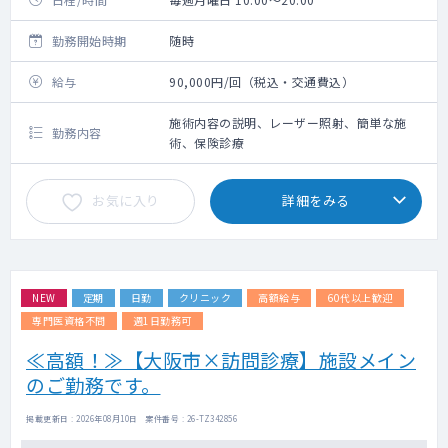
勤務開始時期
随時
給与
90,000円/回（税込・交通費込）
施術内容の説明、レーザー照射、簡単な施
勤務内容
術、保険診療
お気に入り
詳細をみる
NEW
定期
日勤
クリニック
高額給与
60代以上歓迎
専門医資格不問
週1日勤務可
≪高額！≫【大阪市×訪問診療】施設メイン
のご勤務です。
掲載更新日 : 2026年08月10日 案件番号 : 26-TZ342856