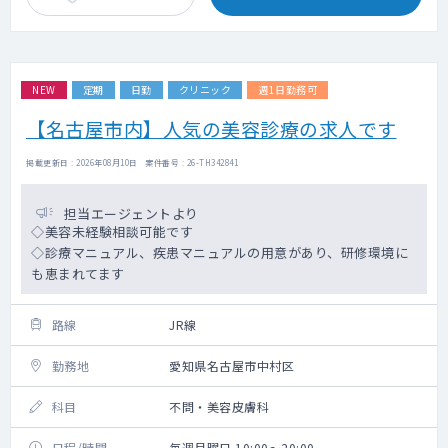
NEW
定期
日勤
クリニック
週1日勤務可
【名古屋市内】人気の美容診療の求人です
掲載更新日 : 2026年08月10日 案件番号 : 26-TH342841
担当エージェントより
◇美容未経験相談可能です
◇診療マニュアル、疾患マニュアルの用意があり、研修環境に
も恵まれてます
路線
JR線
勤務地
愛知県名古屋市中村区
科目
不問・美容皮膚科
日程/時間
毎週月曜日 10:00～20:00