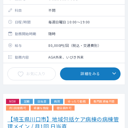
科目
不問
日程/時間
毎週日曜日 10:00～19:00
勤務開始時期
随時
給与
80,000円/回（税込・交通費別）
勤務内容
AGA外来、いびき外来
お気に入り
詳細をみる
NEW
定期
日当直
病院
ゆったり勤務
専門医資格不問
月1回勤務可
綺麗な施設
宿日直許可
【埼玉県川口市】地域包括ケア病棟の病棟管
理メイン / 月1回 日当直