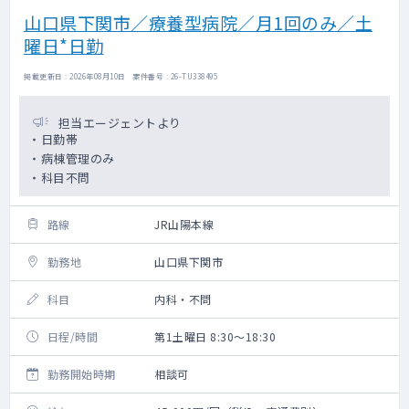
山口県下関市／療養型病院／月1回のみ／土
曜日*日勤
掲載更新日 : 2026年08月10日 案件番号 : 26-TU338495
担当エージェントより
・日勤帯
・病棟管理のみ
・科目不問
路線
JR山陽本線
勤務地
山口県下関市
科目
内科・不問
日程/時間
第1土曜日 8:30～18:30
勤務開始時期
相談可