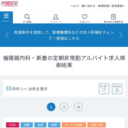
民間医局
ヘルプ
問い合わせ
医師採用ご担当者様へ
求人検索
マイページ
お気に入り
保存済みの
検索条件
希望条件を登録して、医療機関名などの求人詳細をチェッ
ク！登録はこちら
循環器内科・新着の定期非常勤アルバイト求人検
索結果
33
並べ替え
条件保存
件中 1～ 20件を表示
1
2
NEW
定期
当直
病院
ゆったり勤務
経験不問