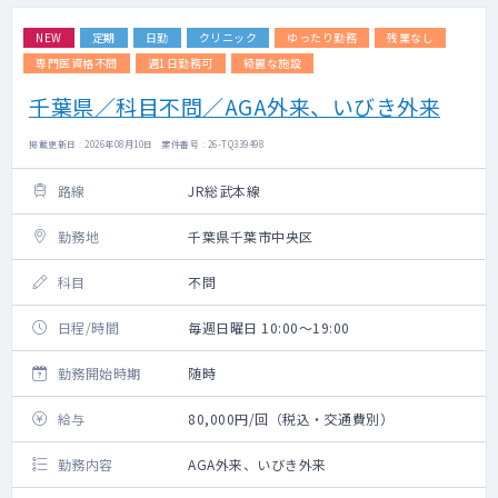
NEW
定期
日勤
クリニック
ゆったり勤務
残業なし
専門医資格不問
週1日勤務可
綺麗な施設
千葉県／科目不問／AGA外来、いびき外来
掲載更新日 : 2026年08月10日 案件番号 : 26-TQ339498
路線
JR総武本線
勤務地
千葉県千葉市中央区
科目
不問
日程/時間
毎週日曜日 10:00～19:00
勤務開始時期
随時
給与
80,000円/回（税込・交通費別）
勤務内容
AGA外来、いびき外来