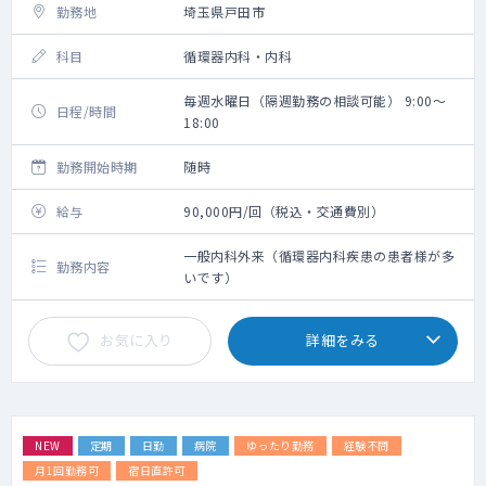
勤務地
埼玉県戸田市
科目
循環器内科・内科
毎週水曜日（隔週勤務の相談可能） 9:00～
日程/時間
18:00
勤務開始時期
随時
給与
90,000円/回（税込・交通費別）
一般内科外来（循環器内科疾患の患者様が多
勤務内容
いです）
お気に入り
詳細をみる
NEW
定期
日勤
病院
ゆったり勤務
経験不問
月1回勤務可
宿日直許可