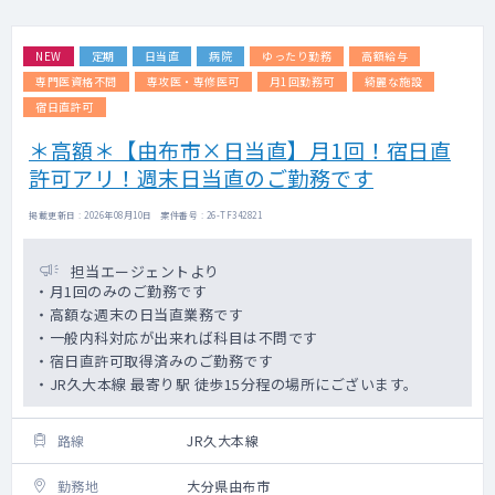
NEW
定期
日当直
病院
ゆったり勤務
高額給与
専門医資格不問
専攻医・専修医可
月1回勤務可
綺麗な施設
宿日直許可
＊高額＊【由布市×日当直】月1回！宿日直
許可アリ！週末日当直のご勤務です
掲載更新日 : 2026年08月10日 案件番号 : 26-TF342821
担当エージェントより
・月1回のみのご勤務です
・高額な週末の日当直業務です
・一般内科対応が出来れば科目は不問です
・宿日直許可取得済みのご勤務です
・JR久大本線 最寄り駅 徒歩15分程の場所にございます。
路線
JR久大本線
勤務地
大分県由布市