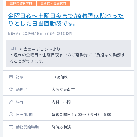
専門医資格不問
専攻医・専修医可
金曜日夜～土曜日夜まで/療養型病院ゆった
りとした日当直勤務です。
掲載更新日 : 2026年08月10日 案件番号 : 25-TZ312678
担当エージェントより
・週末の金曜日～土曜日夜までのご常勤先にご負担なく勤務す
ることができます。
路線
JR阪和線
勤務地
大阪府泉南市
科目
内科・不問
日程/時間
毎週金曜日 17:00～（翌日）16:00
勤務開始時期
随時応相談