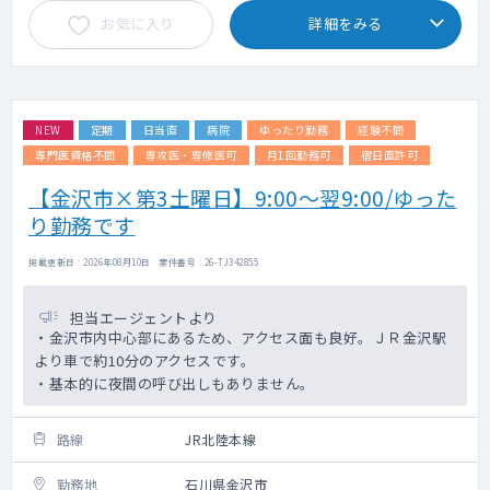
お気に入り
詳細をみる
NEW
定期
日当直
病院
ゆったり勤務
経験不問
専門医資格不問
専攻医・専修医可
月1回勤務可
宿日直許可
【金沢市×第3土曜日】9:00～翌9:00/ゆった
り勤務です
掲載更新日 : 2026年08月10日 案件番号 : 26-TJ342855
担当エージェントより
・金沢市内中心部にあるため、アクセス面も良好。ＪＲ金沢駅
より車で約10分のアクセスです。
・基本的に夜間の呼び出しもありません。
路線
JR北陸本線
勤務地
石川県金沢市