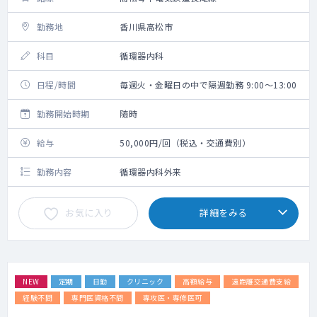
勤務地
香川県高松市
科目
循環器内科
日程/時間
毎週火・金曜日の中で隔週勤務 9:00～13:00
勤務開始時期
随時
給与
50,000円/回（税込・交通費別）
勤務内容
循環器内科外来
お気に入り
詳細をみる
NEW
定期
日勤
クリニック
高額給与
遠距離交通費支給
経験不問
専門医資格不問
専攻医・専修医可