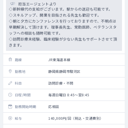
担当エージェントより
◇新幹線代の支給がございます。駅からの送迎も可能です。
◇スキルアップ、開業を目指される先生も歓迎です。
◇朝と夕方にカンファレンスを行っておりますので、不明点は
早期解決して頂けます。理事長先生、常勤医師、ベテランスタ
ッフへの相談も随時可能です。
◇訪問診療未経験、臨床経験が少ない先生もサポートさせて頂
きます。
路線
JR東海道本線
勤務地
静岡県静岡市駿河区
科目
訪問診療・不問
日程/時間
毎週日曜日 8:45～翌8:45
勤務開始時期
応相談
給与
140,000円/回（税込・交通費別）