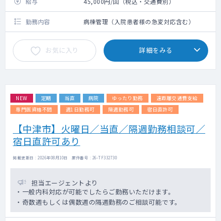
給与
45,000円/回（税込・交通費別）
勤務内容
病棟管理（入院患者様の急変対応含む）
お気に入り
詳細をみる
NEW
定期
当直
病院
ゆったり勤務
遠距離交通費支給
専門医資格不問
週1日勤務可
隔週勤務可
宿日直許可
【中津市】火曜日／当直／隔週勤務相談可／
宿日直許可あり
掲載更新日 : 2026年08月10日 案件番号 : 26-TF332730
担当エージェントより
・一般内科対応が可能でしたらご勤務いただけます。
・奇数週もしくは偶数週の隔週勤務のご相談可能です。