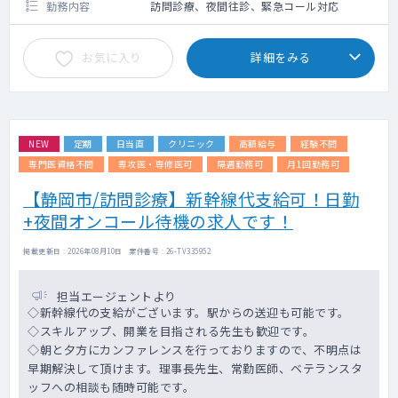
勤務内容
訪問診療、夜間往診、緊急コール対応
お気に入り
詳細をみる
NEW
定期
日当直
クリニック
高額給与
経験不問
専門医資格不問
専攻医・専修医可
隔週勤務可
月1回勤務可
【静岡市/訪問診療】新幹線代支給可！日勤
+夜間オンコール待機の求人です！
掲載更新日 : 2026年08月10日 案件番号 : 26-TV335952
担当エージェントより
◇新幹線代の支給がございます。駅からの送迎も可能です。
◇スキルアップ、開業を目指される先生も歓迎です。
◇朝と夕方にカンファレンスを行っておりますので、不明点は
早期解決して頂けます。理事長先生、常勤医師、ベテランスタ
ッフへの相談も随時可能です。