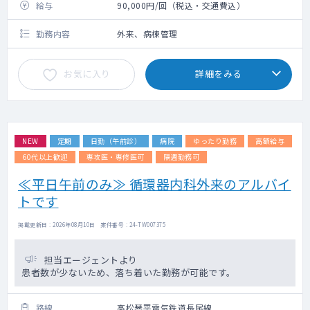
給与
90,000円/回（税込・交通費込）
勤務内容
外来、病棟管理
お気に入り
詳細をみる
NEW
定期
日勤（午前診）
病院
ゆったり勤務
高額給与
60代以上歓迎
専攻医・専修医可
隔週勤務可
≪平日午前のみ≫ 循環器内科外来のアルバイ
トです
掲載更新日 : 2026年08月10日 案件番号 : 24-TW007375
担当エージェントより
患者数が少ないため、落ち着いた勤務が可能です。
路線
高松琴平電気鉄道長尾線