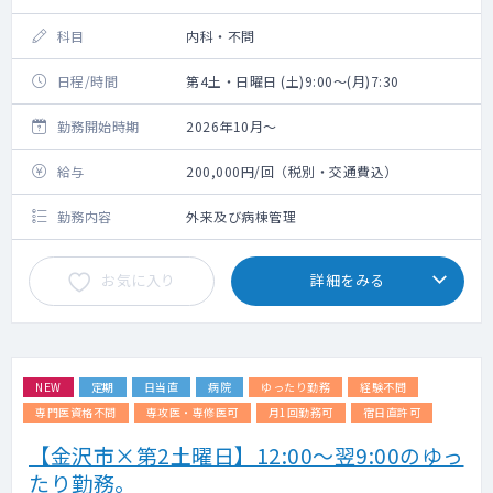
科目
内科・不問
日程/時間
第4土・日曜日 (土)9:00～(月)7:30
勤務開始時期
2026年10月～
給与
200,000円/回（税別・交通費込）
勤務内容
外来及び病棟管理
お気に入り
詳細をみる
NEW
定期
日当直
病院
ゆったり勤務
経験不問
専門医資格不問
専攻医・専修医可
月1回勤務可
宿日直許可
【金沢市×第2土曜日】12:00～翌9:00のゆっ
たり勤務。