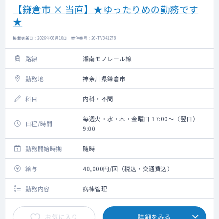
【鎌倉市 × 当直】★ゆったりめの勤務です
★
掲載更新日 : 2026年08月10日 案件番号 : 26-TV341278
路線
湘南モノレール線
勤務地
神奈川県鎌倉市
科目
内科・不問
毎週火・水・木・金曜日 17:00～（翌日）
日程/時間
9:00
勤務開始時期
随時
給与
40,000円/回（税込・交通費込）
勤務内容
病棟管理
お気に入り
詳細をみる