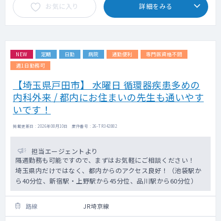
お気に入り
詳細をみる
NEW
定期
日勤
病院
通勤便利
専門医資格不問
週1日勤務可
【埼玉県戸田市】 水曜日 循環器疾患多めの
内科外来 / 都内にお住まいの先生も通いやす
いです！
掲載更新日 : 2026年08月10日 案件番号 : 26-TR342882
担当エージェントより
隔週勤務も可能ですので、まずはお気軽にご相談ください！
埼玉県内だけではなく、都内からのアクセス良好！（池袋駅か
ら40分位、新宿駅・上野駅から45分位、品川駅から60分位）
路線
JR埼京線