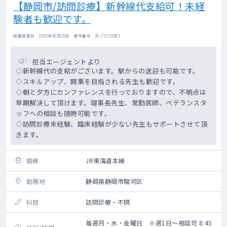
【静岡市/訪問診療】新幹線代支給可！未経
験者も歓迎です。
掲載更新日 : 2026年08月10日 案件番号 : 26-TV331863
担当エージェントより
◇新幹線代の支給がございます。駅からの送迎も可能です。
◇スキルアップ、開業を目指される先生も歓迎です。
◇朝と夕方にカンファレンスを行っておりますので、不明点は
早期解決して頂けます。理事長先生、常勤医師、ベテランスタ
ッフへの相談も随時可能です。
◇訪問診療未経験、臨床経験が少ない先生もサポートさせて頂
きます。
路線
JR東海道本線
勤務地
静岡県静岡市駿河区
科目
訪問診療・不問
毎週月・水・金曜日 ※週1日～相談可 8:45