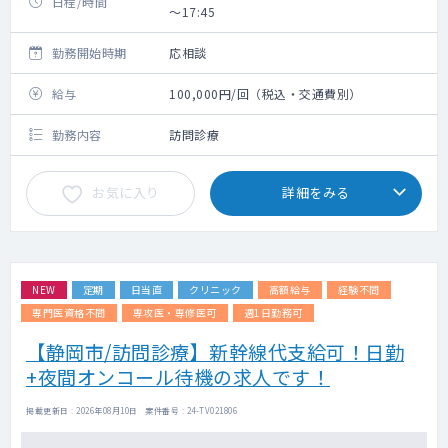
日程/時間
～17:45
勤務開始時期
応相談
給与
100,000円/回（税込・交通費別）
勤務内容
訪問診療
お気に入り
詳細をみる
NEW
定期
日当直
クリニック
高額給与
経験不問
専門医資格不問
専攻医・専修医可
週1日勤務可
【静岡市/訪問診療】新幹線代支給可！日勤
+夜間オンコール待機の求人です！
掲載更新日 : 2026年08月10日 案件番号 : 24-TV021806