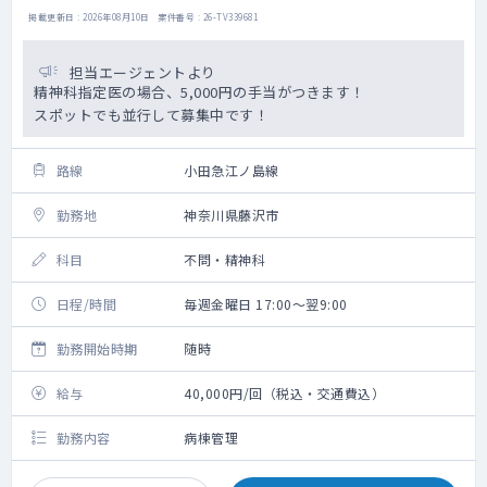
掲載更新日 : 2026年08月10日 案件番号 : 26-TV339681
担当エージェントより
精神科指定医の場合、5,000円の手当がつきます！
スポットでも並行して募集中です！
路線
小田急江ノ島線
勤務地
神奈川県藤沢市
科目
不問・精神科
日程/時間
毎週金曜日 17:00～翌9:00
勤務開始時期
随時
給与
40,000円/回（税込・交通費込）
勤務内容
病棟管理