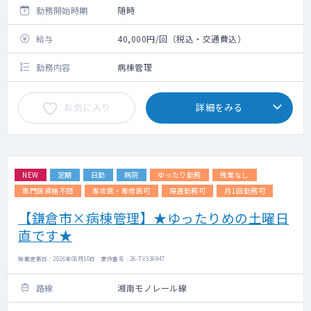
勤務開始時期
随時
給与
40,000円/回（税込・交通費込）
勤務内容
病棟管理
お気に入り
詳細をみる
NEW
定期
日勤
病院
ゆったり勤務
残業なし
専門医資格不問
専攻医・専修医可
隔週勤務可
月1回勤務可
【鎌倉市×病棟管理】★ゆったりめの土曜日
直です★
掲載更新日 : 2026年08月10日 案件番号 : 26-TV336947
路線
湘南モノレール線