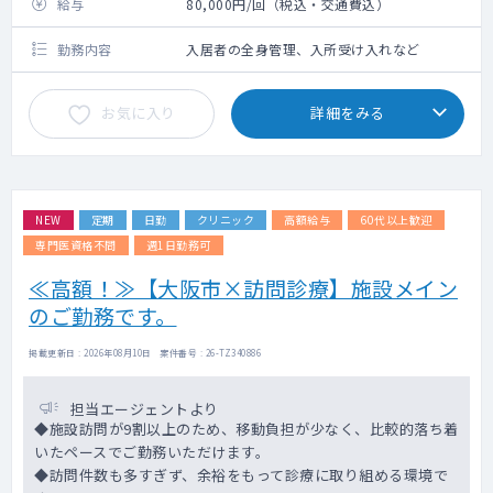
給与
80,000円/回（税込・交通費込）
勤務内容
入居者の全身管理、入所受け入れなど
お気に入り
詳細をみる
NEW
定期
日勤
クリニック
高額給与
60代以上歓迎
専門医資格不問
週1日勤務可
≪高額！≫【大阪市×訪問診療】施設メイン
のご勤務です。
掲載更新日 : 2026年08月10日 案件番号 : 26-TZ340886
担当エージェントより
◆施設訪問が9割以上のため、移動負担が少なく、比較的落ち着
いたペースでご勤務いただけます。
◆訪問件数も多すぎず、余裕をもって診療に取り組める環境で