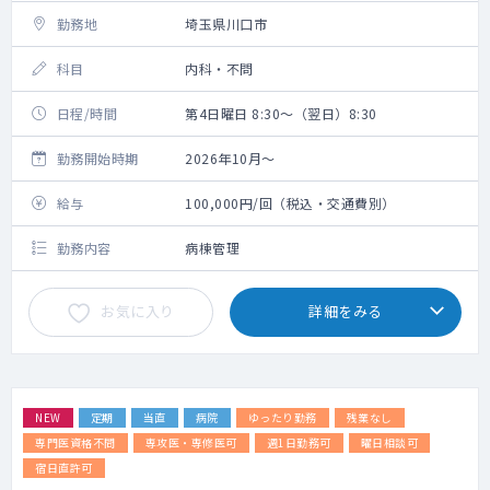
勤務地
埼玉県川口市
科目
内科・不問
日程/時間
第4日曜日 8:30～（翌日）8:30
勤務開始時期
2026年10月～
給与
100,000円/回（税込・交通費別）
勤務内容
病棟管理
お気に入り
詳細をみる
NEW
定期
当直
病院
ゆったり勤務
残業なし
専門医資格不問
専攻医・専修医可
週1日勤務可
曜日相談可
宿日直許可