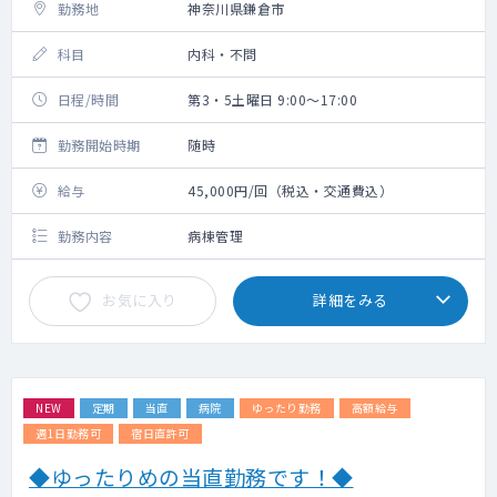
勤務地
神奈川県鎌倉市
科目
内科・不問
日程/時間
第3・5土曜日 9:00～17:00
勤務開始時期
随時
給与
45,000円/回（税込・交通費込）
勤務内容
病棟管理
お気に入り
詳細をみる
NEW
定期
当直
病院
ゆったり勤務
高額給与
週1日勤務可
宿日直許可
◆ゆったりめの当直勤務です！◆