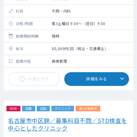
科目
不問・内科
日程/時間
第3土曜日 9:00～（翌日）9:00
勤務開始時期
随時
給与
80,000円/回（税込・交通費込）
勤務内容
病棟管理
お気に入り
詳細をみる
NEW
定期
日勤
クリニック
週1日勤務可
名古屋市中区錦／募集科目不問／STD検査を
中心としたクリニック