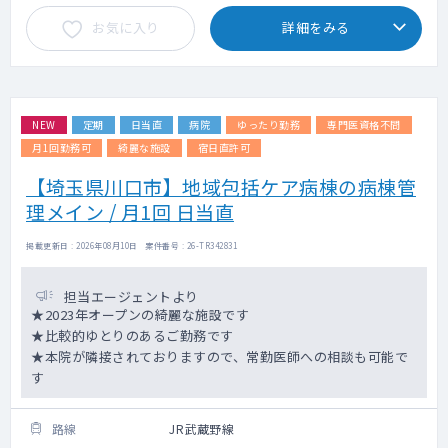
お気に入り
詳細をみる
NEW
定期
日当直
病院
ゆったり勤務
専門医資格不問
月1回勤務可
綺麗な施設
宿日直許可
【埼玉県川口市】地域包括ケア病棟の病棟管
理メイン / 月1回 日当直
掲載更新日 : 2026年08月10日 案件番号 : 26-TR342831
担当エージェントより
★2023年オープンの綺麗な施設です
★比較的ゆとりのあるご勤務です
★本院が隣接されておりますので、常勤医師への相談も可能で
す
路線
JR武蔵野線