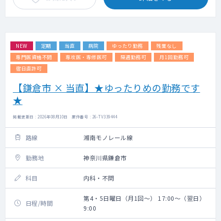
NEW
定期
当直
病院
ゆったり勤務
残業なし
専門医資格不問
専攻医・専修医可
隔週勤務可
月1回勤務可
宿日直許可
【鎌倉市 × 当直】★ゆったりめの勤務です
★
掲載更新日 : 2026年08月10日 案件番号 : 26-TV339444
路線
湘南モノレール線
勤務地
神奈川県鎌倉市
科目
内科・不問
第4・5日曜日（月1回～） 17:00～（翌日）
日程/時間
9:00