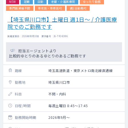
NEW
定期
日勤
老健・介護医療院
ゆったり勤務
専門医資格不問
専攻医・専修医可
週1日勤務可
【埼玉県川口市】土曜日 週1日～ / 介護医療
院でのご勤務です
掲載更新日 : 2026年08月10日 案件番号 : 26-TR342906
担当エージェントより
比較的ゆとりのあるゆとりのあるご勤務です
路線
埼玉高速鉄道・東京メトロ南北線直通線
勤務地
埼玉県川口市
科目
不問・内科
日程/時間
毎週土曜日 8:45～17:45
勤務開始時期
2026年9月～