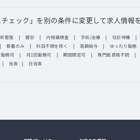
スチェック」を別の条件に変更して求人情報
析管理
健診
内視鏡検査
手術/治療
往診待機
新着のみ
科目不問を除く
高額給与
ゆったり勤務
週勤務可
月1回勤務可
期間限定可
専門医資格不問
当直
日当直