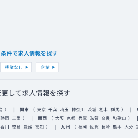
り条件で求人情報を探す
残業なし
企業
変更して求人情報を探す
島
）
関東
（
東京
千葉
埼玉
神奈川
茨城
栃木
群馬
）
静岡
三重
）
関西
（
大阪
京都
兵庫
滋賀
奈良
和歌山
）
香川
徳島
愛媛
高知
）
九州
（
福岡
佐賀
長崎
熊本
大分