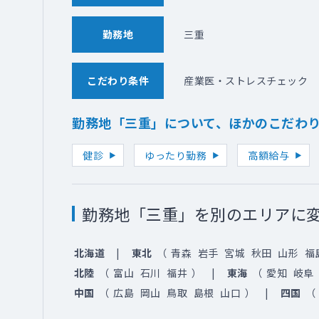
勤務地
三重
こだわり条件
産業医・ストレスチェック
勤務地「三重」について、ほかのこだわ
健診
ゆったり勤務
高額給与
勤務地「三重」を別のエリアに
北海道
東北
（
青森
岩手
宮城
秋田
山形
福
北陸
（
富山
石川
福井
）
東海
（
愛知
岐阜
中国
（
広島
岡山
鳥取
島根
山口
）
四国
（