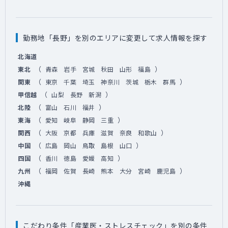
勤務地「長野」を別のエリアに変更して求人情報を探す
北海道
（
）
東北
青森
岩手
宮城
秋田
山形
福島
（
）
関東
東京
千葉
埼玉
神奈川
茨城
栃木
群馬
（
）
甲信越
山梨
長野
新潟
（
）
北陸
富山
石川
福井
（
）
東海
愛知
岐阜
静岡
三重
（
）
関西
大阪
京都
兵庫
滋賀
奈良
和歌山
（
）
中国
広島
岡山
鳥取
島根
山口
（
）
四国
香川
徳島
愛媛
高知
（
）
九州
福岡
佐賀
長崎
熊本
大分
宮崎
鹿児島
沖縄
こだわり条件「産業医・ストレスチェック」を別の条件