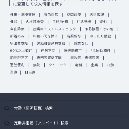
に変更して求人情報を探す
外来・病棟管理
救急対応
訪問診療
透析管理
健診
内視鏡検査
手術/治療
往診待機
読影
自由診療
産業医・ストレスチェック
予防接種・その他
新着のみ
科目不問を除く
高額給与
ゆったり勤務
宿泊費支給
遠距離交通費支給
残業なし
60代以上歓迎
経験不問
隔週勤務可
月1回勤務可
期間限定可
専門医資格不問
専攻医・専修医可
通勤便利
病院
クリニック
老健
企業
日勤
当直
日当直
常勤（医師転職）検索
定期非常勤（アルバイト）検索