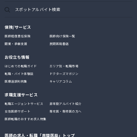
スポットアルバイト検索
保険/サービス
医師賠償責任保険
医師向け保険一覧
開業・承継支援
民間医局書店
お役立ち情報
はじめての転職ガイド
エリア別・転職市場
転職・バイト体験談
ドクターズマガジン
医療過誤判例集
キャリアコラム
求職支援サービス
転職エージェントサービス
非常勤アルバイト紹介
女性医師サポート
専攻医・専修医の方へ
医師転職のおすすめ求人特集
医師の求人・転職「民間医局」トップ