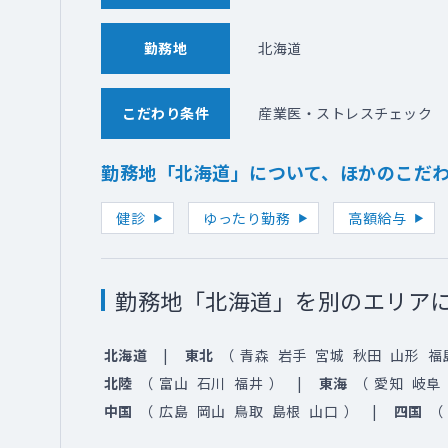
勤務地
北海道
こだわり条件
産業医・ストレスチェック
勤務地「北海道」について、ほかのこだ
健診
ゆったり勤務
高額給与
勤務地「北海道」を別のエリア
北海道
東北
（
青森
岩手
宮城
秋田
山形
福
北陸
（
富山
石川
福井
）
東海
（
愛知
岐阜
中国
（
広島
岡山
鳥取
島根
山口
）
四国
（