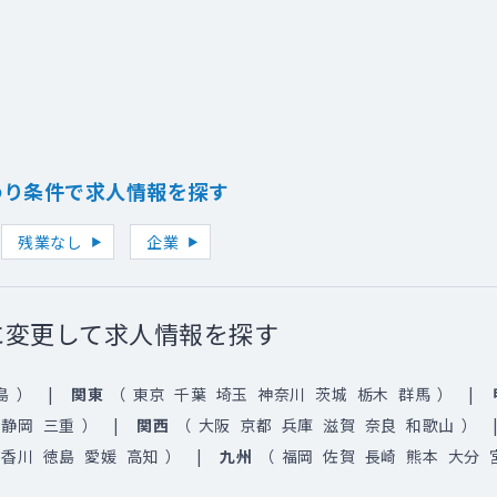
わり条件で求人情報を探す
残業なし
企業
に変更して求人情報を探す
島
）
関東
（
東京
千葉
埼玉
神奈川
茨城
栃木
群馬
）
静岡
三重
）
関西
（
大阪
京都
兵庫
滋賀
奈良
和歌山
）
香川
徳島
愛媛
高知
）
九州
（
福岡
佐賀
長崎
熊本
大分