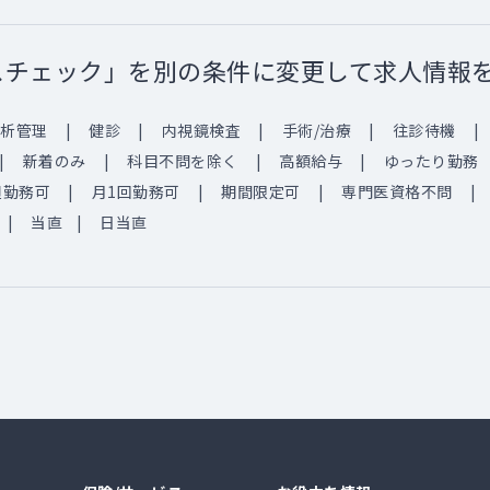
スチェック」を別の条件に変更して求人情報
析管理
健診
内視鏡検査
手術/治療
往診待機
新着のみ
科目不問を除く
高額給与
ゆったり勤務
週勤務可
月1回勤務可
期間限定可
専門医資格不問
当直
日当直