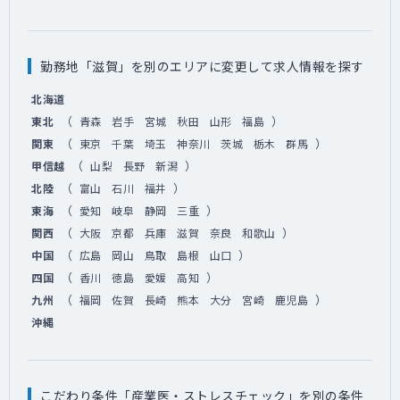
勤務地「滋賀」を別のエリアに変更して求人情報を探す
北海道
（
）
東北
青森
岩手
宮城
秋田
山形
福島
（
）
関東
東京
千葉
埼玉
神奈川
茨城
栃木
群馬
（
）
甲信越
山梨
長野
新潟
（
）
北陸
富山
石川
福井
（
）
東海
愛知
岐阜
静岡
三重
（
）
関西
大阪
京都
兵庫
滋賀
奈良
和歌山
（
）
中国
広島
岡山
鳥取
島根
山口
（
）
四国
香川
徳島
愛媛
高知
（
）
九州
福岡
佐賀
長崎
熊本
大分
宮崎
鹿児島
沖縄
こだわり条件「産業医・ストレスチェック」を別の条件