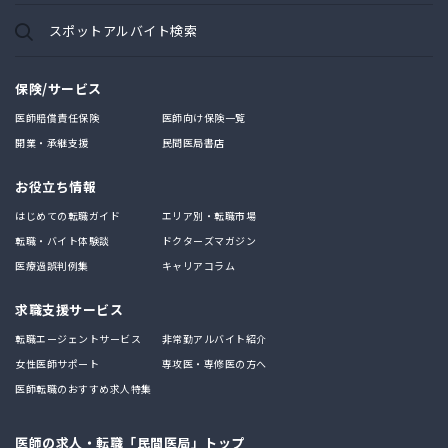
スポットアルバイト検索
保険/サービス
医師賠償責任保険
医師向け保険一覧
開業・承継支援
民間医局書店
お役立ち情報
はじめての転職ガイド
エリア別・転職市場
転職・バイト体験談
ドクターズマガジン
医療過誤判例集
キャリアコラム
求職支援サービス
転職エージェントサービス
非常勤アルバイト紹介
女性医師サポート
専攻医・専修医の方へ
医師転職のおすすめ求人特集
医師の求人・転職「民間医局」トップ