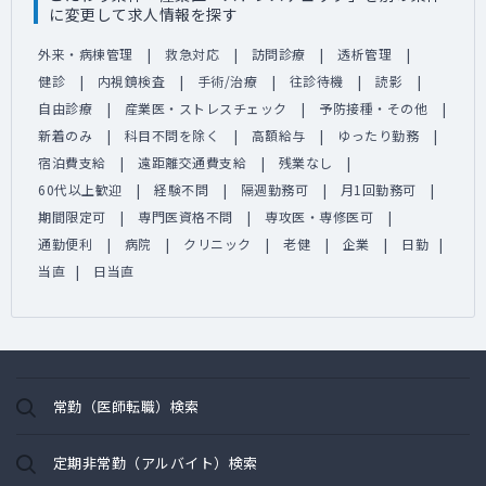
に変更して求人情報を探す
外来・病棟管理
救急対応
訪問診療
透析管理
健診
内視鏡検査
手術/治療
往診待機
読影
自由診療
産業医・ストレスチェック
予防接種・その他
新着のみ
科目不問を除く
高額給与
ゆったり勤務
宿泊費支給
遠距離交通費支給
残業なし
60代以上歓迎
経験不問
隔週勤務可
月1回勤務可
期間限定可
専門医資格不問
専攻医・専修医可
通勤便利
病院
クリニック
老健
企業
日勤
当直
日当直
常勤（医師転職）検索
定期非常勤（アルバイト）検索