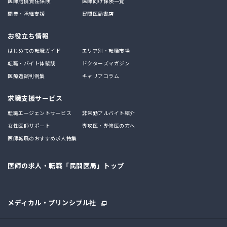
医師賠償責任保険
医師向け保険一覧
開業・承継支援
民間医局書店
お役立ち情報
はじめての転職ガイド
エリア別・転職市場
転職・バイト体験談
ドクターズマガジン
医療過誤判例集
キャリアコラム
求職支援サービス
転職エージェントサービス
非常勤アルバイト紹介
女性医師サポート
専攻医・専修医の方へ
医師転職のおすすめ求人特集
医師の求人・転職「民間医局」トップ
メディカル・プリンシプル社