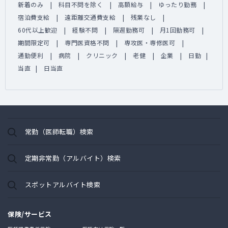
新着のみ
科目不問を除く
高額給与
ゆったり勤務
宿泊費支給
遠距離交通費支給
残業なし
60代以上歓迎
経験不問
隔週勤務可
月1回勤務可
期間限定可
専門医資格不問
専攻医・専修医可
通勤便利
病院
クリニック
老健
企業
日勤
当直
日当直
常勤（医師転職）検索
定期非常勤（アルバイト）検索
スポットアルバイト検索
保険/サービス