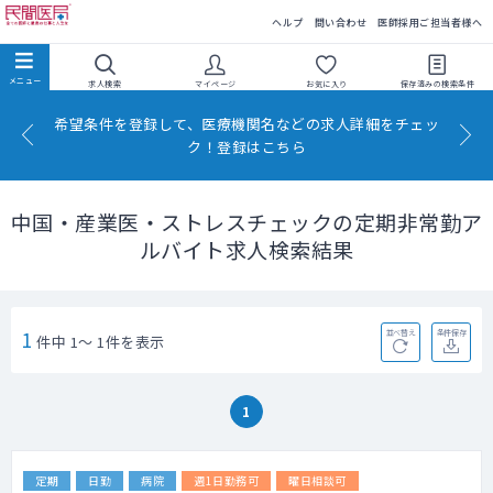
民間医局
ヘルプ
問い合わせ
医師採用ご担当者様へ
求人検索
マイページ
お気に入り
保存済みの
検索条件
希望条件を登録して、医療機関名などの求人詳細をチェッ
ク！登録はこちら
中国・産業医・ストレスチェックの定期非常勤ア
ルバイト求人検索結果
1
並べ替え
条件保存
件中 1～ 1件を表示
1
定期
日勤
病院
週1日勤務可
曜日相談可