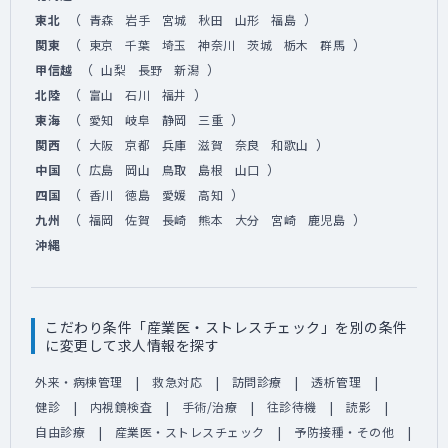
（
）
東北
青森
岩手
宮城
秋田
山形
福島
（
）
関東
東京
千葉
埼玉
神奈川
茨城
栃木
群馬
（
）
甲信越
山梨
長野
新潟
（
）
北陸
富山
石川
福井
（
）
東海
愛知
岐阜
静岡
三重
（
）
関西
大阪
京都
兵庫
滋賀
奈良
和歌山
（
）
中国
広島
岡山
鳥取
島根
山口
（
）
四国
香川
徳島
愛媛
高知
（
）
九州
福岡
佐賀
長崎
熊本
大分
宮崎
鹿児島
沖縄
こだわり条件「産業医・ストレスチェック」を別の条件
に変更して求人情報を探す
外来・病棟管理
救急対応
訪問診療
透析管理
健診
内視鏡検査
手術/治療
往診待機
読影
自由診療
産業医・ストレスチェック
予防接種・その他