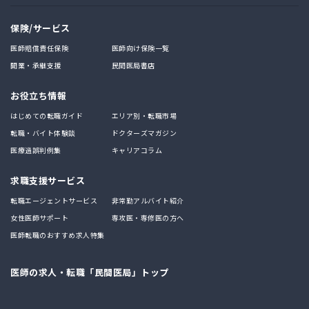
保険/サービス
医師賠償責任保険
医師向け保険一覧
開業・承継支援
民間医局書店
お役立ち情報
はじめての転職ガイド
エリア別・転職市場
転職・バイト体験談
ドクターズマガジン
医療過誤判例集
キャリアコラム
求職支援サービス
転職エージェントサービス
非常勤アルバイト紹介
女性医師サポート
専攻医・専修医の方へ
医師転職のおすすめ求人特集
医師の求人・転職「民間医局」トップ