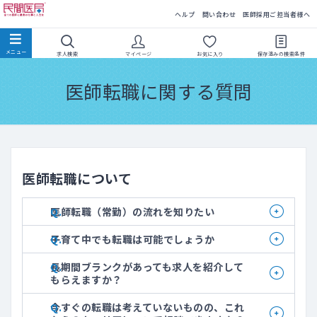
民間医局
ヘルプ
問い合わせ
医師採用ご担当者様へ
求人検索
マイページ
お気に入り
保存済みの
検索条件
医師転職に関する質問
医師転職について
医師転職（常勤）の流れを知りたい
子育て中でも転職は可能でしょうか
長期間ブランクがあっても求人を紹介して
もらえますか？
今すぐの転職は考えていないものの、これ