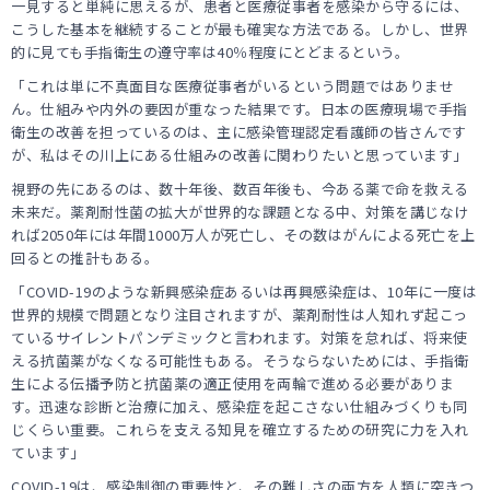
一見すると単純に思えるが、患者と医療従事者を感染から守るには、
こうした基本を継続することが最も確実な方法である。しかし、世界
的に見ても手指衛生の遵守率は40％程度にとどまるという。
「これは単に不真面目な医療従事者がいるという問題ではありませ
ん。仕組みや内外の要因が重なった結果です。日本の医療現場で手指
衛生の改善を担っているのは、主に感染管理認定看護師の皆さんです
が、私はその川上にある仕組みの改善に関わりたいと思っています」
視野の先にあるのは、数十年後、数百年後も、今ある薬で命を救える
未来だ。薬剤耐性菌の拡大が世界的な課題となる中、対策を講じなけ
れば2050年には年間1000万人が死亡し、その数はがんによる死亡を上
回るとの推計もある。
「COVID-19のような新興感染症あるいは再興感染症は、10年に一度は
世界的規模で問題となり注目されますが、薬剤耐性は人知れず起こっ
ているサイレントパンデミックと言われます。対策を怠れば、将来使
える抗菌薬がなくなる可能性もある。そうならないためには、手指衛
生による伝播予防と抗菌薬の適正使用を両輪で進める必要がありま
す。迅速な診断と治療に加え、感染症を起こさない仕組みづくりも同
じくらい重要。これらを支える知見を確立するための研究に力を入れ
ています」
COVID-19は、感染制御の重要性と、その難しさの両方を人類に突きつ