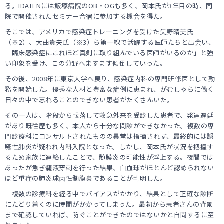
る。IDATENには飯塚病院のOB・OGも多く、岡本氏が3年目の時、同
院で開催されたセミナー合宿に参加する機会を得た。
そこでは、アメリカで感染症トレーニングを受けた矢野晴美氏
（※2）、大曲貴夫氏（※3）ら第一線で活躍する医師たちと出会い、
「臨床感染症にこれほど真剣に取り組んでいる医師がいるのか」と強
い印象を受け、この分野へますます傾倒していった。
その後、2008年に東京大学へ戻り、感染症内科の専門研修医として勤
務を開始した。優秀な人材と豊富な症例に恵まれ、がむしゃらに働く
日々の中で忘れることのできない患者がたくさんいた。
その一人は、階段から転落して救急外来を受診した患者で、発達遅延
があり既往歴も多く、本人から十分な問診ができなかった。複数の専
門診療科にコンサルトされたものの異常は指摘されず、最終的には誤
嚥性肺炎が疑われ内科入院となった。しかし、岡本氏が状況を把握す
るため家族に連絡したことで、髄膜炎の可能性が浮上する。夜間では
あったが急ぎ髄液穿刺を行った結果、白血球がほとんど認められない
ほど重症の肺炎球菌性髄膜炎であることが判明した。
「複数の診療科を経る中でバイアスがかかり、結果として正確な診断
にたどり着くのに時間がかかってしまった。最初から患者さんの背景
まで確認していれば、防ぐことができたのではないかと自問するに至