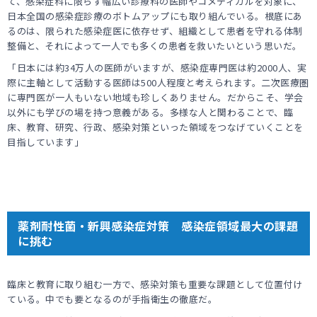
て、感染症科に限らず幅広い診療科の医師やコメディカルを対象に、
日本全国の感染症診療のボトムアップにも取り組んでいる。根底にあ
るのは、限られた感染症医に依存せず、組織として患者を守れる体制
整備と、それによって一人でも多くの患者を救いたいという思いだ。
「日本には約34万人の医師がいますが、感染症専門医は約2000人、実
際に主軸として活動する医師は500人程度と考えられます。二次医療圏
に専門医が一人もいない地域も珍しくありません。だからこそ、学会
以外にも学びの場を持つ意義がある。多様な人と関わることで、臨
床、教育、研究、行政、感染対策といった領域をつなげていくことを
目指しています」
薬剤耐性菌・新興感染症対策 感染症領域最大の課題
に挑む
臨床と教育に取り組む一方で、感染対策も重要な課題として位置付け
ている。中でも要となるのが手指衛生の徹底だ。