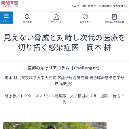
民間医局
ヘルプ
問い合わせ
医師採用ご担当者様へ
求人検索
マイページ
お気に入り
保存済みの
検索条件
見えない脅威と対峙し次代の医療を
切り拓く感染症医 岡本 耕
医師のキャリアコラム［Challenger］
岡本 耕（東京科学大学大学院 医歯学総合研究科 統合臨床感染症学分
野 准教授）
聞き手／ドクターズマガジン編集部 文／横井かずえ 撮影／緒方一
貴