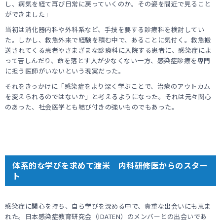
し、病気を経て再び日常に戻っていくのか。その姿を間近で見ること
ができました」
当初は消化器内科や外科系など、手技を要する診療科を検討してい
た。しかし、救急外来で経験を積む中で、あることに気付く。救急搬
送されてくる患者やさまざまな診療科に入院する患者に、感染症によ
って苦しんだり、命を落とす人が少なくない一方、感染症診療を専門
に担う医師がいないという現実だった。
それをきっかけに「感染症をより深く学ぶことで、治療のアウトカム
を変えられるのではないか」と考えるようになった。それは元々関心
のあった、社会医学とも結び付きの強いものでもあった。
体系的な学びを求めて渡米 内科研修医からのスター
ト
感染症に関心を持ち、自ら学びを深める中で、貴重な出会いにも恵ま
れた。日本感染症教育研究会（IDATEN）のメンバーとの出会いであ