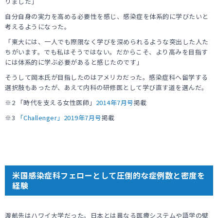
りました」
自分自身の実力を高める必要性を感じ、感染症を体系的に学びたいと
考えるようになった。
「東大には、一人でも際限なく学びを深められるような突出した人た
ちがいます。でも私はそうではない。だからこそ、より高みを目指す
には体系的に学ぶ必要があると感じたのです」
そうして岡本氏が目指したのはアメリカだった。感染症科へ留学する
選択肢もあったが、あえて内科の研修医として学び直す道を選んだ。
※2 「時代を支える女性医師」
2014年7月号
掲載
※3
「Challenger」2019年7月号
掲載
米国感染症科フェローとして圧倒的な症例数と密度を
経験
渡航先はハワイ大学だった。日本とは異なる医療システムや語学の壁