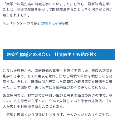
「大学では最先端の知識を学んでいました。しかし、最新知識を学ぶ
ことと、現場で知識を生かして問題解決することは全く別物だと思い
知らされました」
※1 「ドクターの肖像」
2001年2月号
掲載
感染症領域との出合い 社会医学とも結び付く
こうした経験から、臨床研修の重要性を強く実感した。複数の病院を
見学する中で、あえて東京を離れ、異なる環境で研修を積むことを決
意する。そして、研修体制が充実した福岡県の飯塚病院を研修先に選
んだ。この選択が、後に岡本氏を感染症分野へと導くことになる。
飯塚病院では、都市部では得難い医師と患者の距離の近さの中で、多
くのことを患者から学んだ。がんで入院していた患者の退院後、その
人が営む小料理屋を訪ねたこともある。
「医師と患者という関係にとどまらず、一人の人がどのように生活