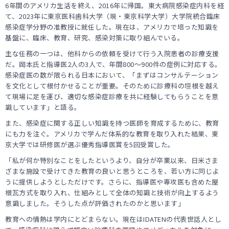
6年間のアメリカ生活を終え、2016年に帰国。東大病院感染症内科を経
て、2023年に東京医科歯科大学（現・東京科学大学）大学院統合臨床
感染症学分野の准教授に就任した。現在は、アメリカで培った知識を
基盤に、臨床、教育、研究、感染対策に取り組んでいる。
主な任務の一つは、他科からの依頼を受けて行う入院患者の診療支援
だ。岡本氏と指導医2人の3人で、年間800～900件の症例に対応する。
感染症医の数が限られる日本において、「まずはコンサルテーション
を文化として根付かせることが重要。そのために診療科の垣根を越え
て現場に足を運び、適切な感染症診療を共に経験してもらうことを意
識しています」と語る。
また、感染症に関する正しい知識を持つ医師を育成するために、教育
にも力を注ぐ。アメリカで学んだ体系的な教育を取り入れた結果、東
京大学では研修医が選ぶ優秀指導医賞を5回受賞した。
「私が何か特別なことをしたというより、自分が卒業以来、日米さま
ざまな施設で受けてきた教育の良いと思うところを、若い方に同じよ
うに提供しようとしただけです。さらに、指導医や専攻医も含めた屋
根瓦方式を取り入れ、仕組みとして全体の知識と技術が向上するよう
意識しました。そうした点が評価されたのかと思います」
教育への情熱は学内にとどまらない。現在はIDATENの代表世話人とし