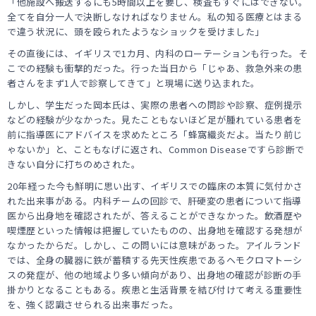
「他施設へ搬送するにも5時間以上を要し、検査もすぐにはできない。
全てを自分一人で決断しなければなりません。私の知る医療とはまる
で違う状況に、頭を殴られたようなショックを受けました」
その直後には、イギリスで1カ月、内科のローテーションも行った。そ
こでの経験も衝撃的だった。行った当日から「じゃあ、救急外来の患
者さんをまず1人で診察してきて」と現場に送り込まれた。
しかし、学生だった岡本氏は、実際の患者への問診や診察、症例提示
などの経験が少なかった。見たこともないほど足が腫れている患者を
前に指導医にアドバイスを求めたところ「蜂窩織炎だよ。当たり前じ
ゃないか」と、こともなげに返され、Common Diseaseですら診断で
きない自分に打ちのめされた。
20年経った今も鮮明に思い出す、イギリスでの臨床の本質に気付かさ
れた出来事がある。内科チームの回診で、肝硬変の患者について指導
医から出身地を確認されたが、答えることができなかった。飲酒歴や
喫煙歴といった情報は把握していたものの、出身地を確認する発想が
なかったからだ。しかし、この問いには意味があった。アイルランド
では、全身の臓器に鉄が蓄積する先天性疾患であるヘモクロマトーシ
スの発症が、他の地域より多い傾向があり、出身地の確認が診断の手
掛かりとなることもある。疾患と生活背景を結び付けて考える重要性
を、強く認識させられる出来事だった。