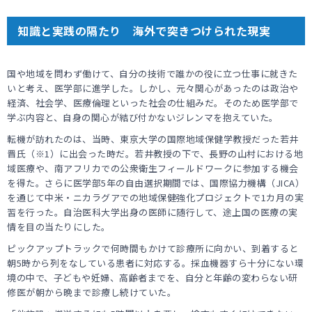
知識と実践の隔たり 海外で突きつけられた現実
国や地域を問わず働けて、自分の技術で誰かの役に立つ仕事に就きた
いと考え、医学部に進学した。しかし、元々関心があったのは政治や
経済、社会学、医療倫理といった社会の仕組みだ。そのため医学部で
学ぶ内容と、自身の関心が結び付かないジレンマを抱えていた。
転機が訪れたのは、当時、東京大学の国際地域保健学教授だった若井
晋氏（※1）に出会った時だ。若井教授の下で、長野の山村における地
域医療や、南アフリカでの公衆衛生フィールドワークに参加する機会
を得た。さらに医学部5年の自由選択期間では、国際協力機構（JICA）
を通じて中米・ニカラグアでの地域保健強化プロジェクトで1カ月の実
習を行った。自治医科大学出身の医師に随行して、途上国の医療の実
情を目の当たりにした。
ピックアップトラックで何時間もかけて診療所に向かい、到着すると
朝5時から列をなしている患者に対応する。採血機器すら十分にない環
境の中で、子どもや妊婦、高齢者までを、自分と年齢の変わらない研
修医が朝から晩まで診療し続けていた。