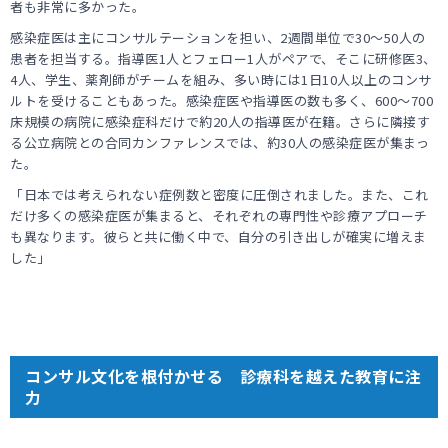
者も非常に多かった。
感染症医は主にコンサルテーションを担い、2週間単位で30～50人の
患者を担当する。指導医1人とフェロー1人がペアで、そこに研修医3、
4人、学生、薬剤師がチームを組み、多い時には1日10人以上のコンサ
ルトを受けることもあった。感染症医や指導医の数も多く、600～700
床規模の病院に感染症科だけで約20人の指導医が在籍。さらに隣接す
る公立病院との合同カンファレンスでは、約30人の感染症医が集まっ
た。
「日本では考えられない症例数と密度に圧倒されました。また、これ
だけ多くの感染症医が集まると、それぞれの専門性や診療アプローチ
も異なります。彼らと共に働く中で、自分の引き出しが確実に増えま
した」
コンサル文化を根付かせる 診療科を越えた教育に注
力