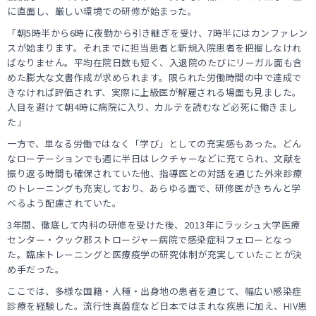
に直面し、厳しい環境での研修が始まった。
「朝5時半から6時に夜勤から引き継ぎを受け、7時半にはカンファレン
スが始まります。それまでに担当患者と新規入院患者を把握しなけれ
ばなりません。平均在院日数も短く、入退院のたびにリーガル面も含
めた膨大な文書作成が求められます。限られた労働時間の中で達成で
きなければ評価されず、実際に上級医が解雇される場面も見ました。
人目を避けて朝4時に病院に入り、カルテを読むなど必死に働きまし
た」
一方で、単なる労働ではなく「学び」としての充実感もあった。どん
なローテーションでも週に半日はレクチャーなどに充てられ、文献を
振り返る時間も確保されていた他、指導医との対話を通じた外来診療
のトレーニングも充実しており、あらゆる面で、研修医がきちんと学
べるよう配慮されていた。
3年間、徹底して内科の研修を受けた後、2013年にラッシュ大学医療
センター・クック郡ストロージャー病院で感染症科フェローとなっ
た。臨床トレーニングと医療疫学の研究体制が充実していたことが決
め手だった。
ここでは、多様な国籍・人種・出身地の患者を通じて、幅広い感染症
診療を経験した。流行性真菌症など日本ではまれな疾患に加え、HIV患