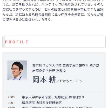
けた。歴史を振り返れば、パンデミックは繰り返されている。そのた
びに社会を守ってきたのは、日々の臨床と研鑽を積み重ねてきた医師
たちだ。次に訪れる危機の最前線に立つ存在――その先頭に、私たちが彼
の姿を見るのは間違いないだろう。
P R O F I L E
東京科学大学大学院 医歯学総合研究科 統合臨
床感染症学分野 准教授
岡本 耕
／おかもと・こう
2005
東京大学医学部卒業、飯塚病院 初期研修医
2007
飯塚病院 内科系後期研修医