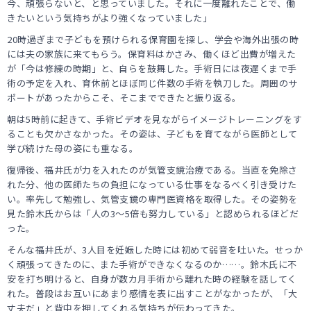
今、頑張らないと、と思っていました。それに一度離れたことで、働
きたいという気持ちがより強くなっていました」
20時過ぎまで子どもを預けられる保育園を探し、学会や海外出張の時
には夫の家族に来てもらう。保育料はかさみ、働くほど出費が増えた
が「今は修練の時期」と、自らを鼓舞した。手術日には夜遅くまで手
術の予定を入れ、育休前とほぼ同じ件数の手術を執刀した。周囲のサ
ポートがあったからこそ、そこまでできたと振り返る。
朝は5時前に起きて、手術ビデオを見ながらイメージトレーニングをす
ることも欠かさなかった。その姿は、子どもを育てながら医師として
学び続けた母の姿にも重なる。
復帰後、福井氏が力を入れたのが気管支鏡治療である。当直を免除さ
れた分、他の医師たちの負担になっている仕事をなるべく引き受けた
い。率先して勉強し、気管支鏡の専門医資格を取得した。その姿勢を
見た鈴木氏からは「人の3～5倍も努力している」と認められるほどだ
った。
そんな福井氏が、3人目を妊娠した時には初めて弱音を吐いた。せっか
く頑張ってきたのに、また手術ができなくなるのか……。鈴木氏に不
安を打ち明けると、自身が数カ月手術から離れた時の経験を話してく
れた。普段はお互いにあまり感情を表に出すことがなかったが、「大
丈夫だ」と背中を押してくれる気持ちが伝わってきた。