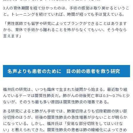
3人の育休期間を経て分かったのは、手術の感覚は取り戻せるというこ
と。トレーニングを続けていれば、時間が経っても手は覚えている。
「男性医師でも留学や研究によってブランクができることはあります
から、育休で手術から離れることを怖がらなくてもいい、そう今なら
言えます」
名声よりも患者のために 目の前の患者を救う研究
福井氏の研究は、いつも臨床で生まれた疑問から始まる。最近取り組
んでいるテーマは間質性肺炎だ。肺がんの術後死亡率は0.3～0.7％と少
ないが、そのうち最も多い原因は間質性肺炎の増悪である。
ある研究によると肺がん手術では、肺葉切除よりも切除範囲の狭い部
分切除のほうが、術後の間質性肺炎の急性増悪が少ないことが明らか
になっている。しかし、福井氏は「安易な部分切除をしてはいけな
い」と教えられてきた。間質性肺炎の患者は肺の線維化によってきめ