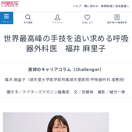
民間医局
ヘルプ
問い合わせ
医師採用ご担当者様へ
求人検索
マイページ
お気に入り
保存済みの
検索条件
世界最高峰の手技を追い求める呼吸
器外科医 福井 麻里子
医師のキャリアコラム［Challenger］
福井 麻里子（順天堂大学医学部附属順天堂医院 呼吸器外科 准教授）
聞き手／ドクターズマガジン編集部 文／安藤梢 撮影／緒方一貴