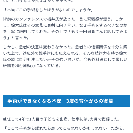
い、という考えが拭えなかったからだ。
「本当にこの手術をしたほうがよいのでしょうか」
術前のカンファレンスで福井氏が放った一言に緊張感が漂う。しか
し、鈴木氏はその意見に真剣に向き合い、なぜ手術をするべきなのか
を丁寧に説明してくれた。その上で「もう一回患者さんと話してみよ
う」と言った。
しかし、患者の決意は変わらなかった。患者との信頼関係を十分に築
いた上で、適応外の難手術にも応えられる。そんな技術力を持つ鈴木
氏の域に自分も達したい――。その強い思いが、今も外科医として厳しい
研鑽を積む原動力になっている。
手術ができなくなる不安 3度の育休からの復帰
赴任して4年で1人目の子どもを出産。仕事には3カ月で復帰した。
「ここで手術から離れたら戻ってこられないかもしれない。だから、