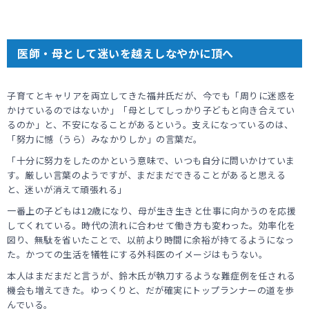
医師・母として迷いを越えしなやかに頂へ
子育てとキャリアを両立してきた福井氏だが、今でも「周りに迷惑を
かけているのではないか」「母としてしっかり子どもと向き合えてい
るのか」と、不安になることがあるという。支えになっているのは、
「努力に憾（うら）みなかりしか」の言葉だ。
「十分に努力をしたのかという意味で、いつも自分に問いかけていま
す。厳しい言葉のようですが、まだまだできることがあると思える
と、迷いが消えて頑張れる」
一番上の子どもは12歳になり、母が生き生きと仕事に向かうのを応援
してくれている。時代の流れに合わせて働き方も変わった。効率化を
図り、無駄を省いたことで、以前より時間に余裕が持てるようになっ
た。かつての生活を犠牲にする外科医のイメージはもうない。
本人はまだまだと言うが、鈴木氏が執刀するような難症例を任される
機会も増えてきた。ゆっくりと、だが確実にトップランナーの道を歩
んでいる。