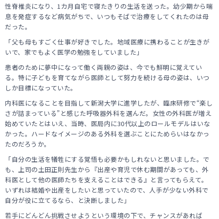
性脊椎炎になり、1カ月自宅で寝たきりの生活を送った。幼少期から喘
息を発症するなど病気がちで、いつもそばで治療をしてくれたのは母
だった。
「父も母もすごく仕事が好きでした。地域医療に携わることが生きが
いで、家でもよく医学の勉強をしていました」
患者のために夢中になって働く両親の姿は、今でも鮮明に覚えてい
る。特に子どもを育てながら医師として努力を続ける母の姿は、いつ
しか目標になっていた。
内科医になることを目指して新潟大学に進学したが、臨床研修で“楽し
さが詰まっている”と感じた呼吸器外科を選んだ。女性の外科医が増え
始めていたとはいえ、当時、医局内に30代以上のロールモデルはいな
かった。ハードなイメージのある外科を選ぶことにためらいはなかっ
たのだろうか。
「自分の生活を犠牲にする覚悟も必要かもしれないと思いました。で
も、上司の土田正則先生から『出産や育児で休む期間があっても、外
科医として他の医師たちを支えることはできる』と言ってもらえて。
いずれは結婚や出産をしたいと思っていたので、人手が少ない外科で
自分が役に立てるなら、と決断しました」
若手にどんどん挑戦させようという環境の下で、チャンスがあれば