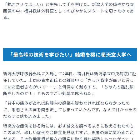
「執刀させてほしい」と率先して手を挙げた。新潟大学の穏やかな雰
囲気の中、福井氏は外科医としてのびやかにスタートを切ったのであ
る。
「最高峰の技術を学びたい」結婚を機に順天堂大学へ
新潟大学呼吸器外科に入局して2年目、福井氏は新潟県立中央病院に赴
任していた。上司の青木正氏との雑談中に「さっき背中が痛いと言っ
ていた患者さんがいて……」と何気なく漏らすと、「ちゃんと鑑別診
断をしたのか！」とものすごい剣幕で叱られた。
「背中の痛みがあれば胸腔内の感染を疑わなければならなかったの
に、患者さんの声を聞き流してしまっていたんです。なんて甘かったの
だろうと落ち込みました」
特徴的な症例を診る時には、必ず論文を調べるように教えられたのも
この頃だ。珍しい症例や合併症を見落とすと、患者の命に関わること
がある。その危機意識が現在の研究に取り組む姿勢にもつながってい