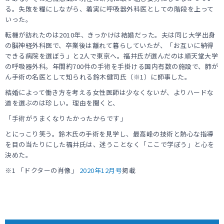
る。失敗を糧にしながら、着実に呼吸器外科医としての階段を上って
いった。
転機が訪れたのは2010年、きっかけは結婚だった。夫は同じ大学出身
の脳神経外科医で、卒業後は離れて暮らしていたが、「お互いに納得
できる病院を選ぼう」と2人で東京へ。福井氏が選んだのは順天堂大学
の呼吸器外科。年間約700件の手術を手掛ける国内有数の施設で、肺が
ん手術の名医として知られる鈴木健司氏（※1）に師事した。
結婚によって働き方を考える女性医師は少なくないが、よりハードな
道を選ぶのは珍しい。理由を聞くと、
「手術がうまくなりたかったからです」
とにっこり笑う。鈴木氏の手術を見学し、最高峰の技術と熱心な指導
を目の当たりにした福井氏は、迷うことなく「ここで学ぼう」と心を
決めた。
※1 「ドクターの肖像」
2020年12月号
掲載