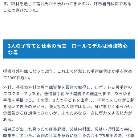
す。取材を通して福井氏から伝わってきたのは、呼吸器外科医である
ことの喜びだった。
3人の子育てと仕事の両立 ロールモデルは勉強熱心
な母
呼吸器外科医になって20年、これまで経験した手術症例は助手を含め
て3000件近い。
外科、呼吸器外科の専門医資格を最短で取得し、ロボット支援手術の
プロクターでもある。低侵襲手術から開胸での難症例まで、あらゆる
手術を手掛ける。その間、3人の子どもを出産し、子育てをしながら腕
を磨いてきたのだから、並大抵の人物ではない。身にまとう柔らかい
雰囲気からは想像できないが、志のためなら一途に努力をする胆力が
ある。
福井氏が生まれ育ったのは長野県。父は内科医、母は小児科医で共に
開業をしていた。両親の仕事を身近に感じたのは小学5年生の時。化膿