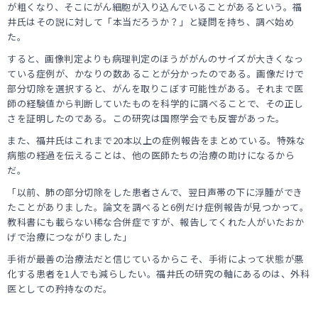
が粗くなり、そこにがん細胞が入り込んでいることがあるという。福
井氏はその説に対して「本当だろうか？」と疑問を持ち、調べ始め
た。
すると、画像判定よりも病理判定のほうががんのサイズが大きくなっ
ている症例が、かなりの数あることが分かったのである。画像だけで
部分切除を選択すると、がんを取りこぼす可能性がある。それまで医
師の経験値から判断していたものを科学的に調べることで、その正し
さを証明したのである。この研究は国際学会でも反響があった。
また、福井氏はこれまで20本以上の症例報告をまとめている。特殊な
病態の経過を伝えることは、他の医師たちの治療の助けになるから
だ。
「以前、肺の部分切除をした患者さんで、翌日声帯の下に浮腫ができ
たことがありました。論文を調べると6例だけ症例報告が見つかって。
教科書にも載らない稀な合併症ですが、報告してくれた人がいたおか
げで治療につながりました」
手術が最善の治療法だと信じているからこそ、手術によって状態が悪
化する患者を1人でも減らしたい。福井氏の研究の軸にあるのは、外科
医としての矜持なのだ。