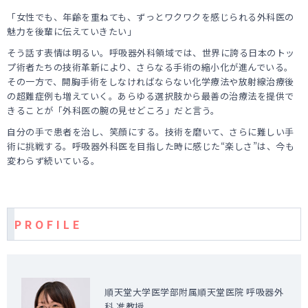
「女性でも、年齢を重ねても、ずっとワクワクを感じられる外科医の
魅力を後輩に伝えていきたい」
そう話す表情は明るい。呼吸器外科領域では、世界に誇る日本のトッ
プ術者たちの技術革新により、さらなる手術の縮小化が進んでいる。
その一方で、開胸手術をしなければならない化学療法や放射線治療後
の超難症例も増えていく。あらゆる選択肢から最善の治療法を提供で
きることが「外科医の腕の見せどころ」だと言う。
自分の手で患者を治し、笑顔にする。技術を磨いて、さらに難しい手
術に挑戦する。呼吸器外科医を目指した時に感じた“楽しさ”は、今も
変わらず続いている。
P R O F I L E
順天堂大学医学部附属順天堂医院 呼吸器外
科 准教授