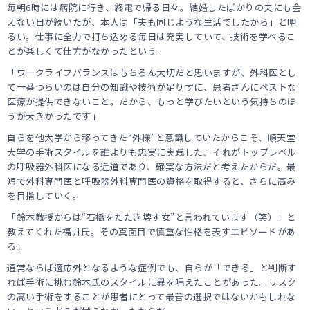
毎朝6時には病院に行き、終電で帰る日々。結婚したばかりの夫にも会
えない日が続いたが、本人は「夫も同じような生活でしたから」と明
るい。仕事に全力で打ち込める毎日は充実していて、技術を学べるこ
とが楽しくて仕方がなかったという。
「ワークライフバランスはもちろん大切だと思いますが、外科医とし
て一番つらいのは自分の知識や技術が足りずに、患者さんにベストな
医療が提供できないこと。だから、もっと学びたいという気持ちのほ
うが大きかったです」
自らを他大学から移ってきた“外様”と意識していたからこそ、順天堂
大学の手術スタイルを誰よりも忠実に実践した。それがトップレベル
の呼吸器外科医になる近道であり、確実な方法だと考えたからだ。最
短で外科専門医と呼吸器外科専門医の資格を取得すると、さらに高み
を目指していく。
「鈴木教授からは“石橋をたたき壊す女”と言われています（笑）」と
教えてくれた福井氏。その真面目で慎重な性格を表すエピソードがあ
る。
通常ならば適応外となるような症例でも、自らが「できる」と判断す
れば手術に挑む鈴木氏のスタイルに異を唱えたことがあった。リスク
の高い手術をすることが患者にとって最善の選択ではないかもしれな