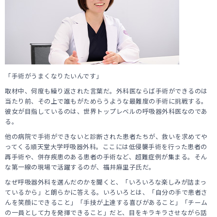
「手術がうまくなりたいんです」
取材中、何度も繰り返された言葉だ。外科医ならば手術ができるのは
当たり前、その上で誰もがためらうような最難度の手術に挑戦する。
彼女が目指しているのは、世界トップレベルの呼吸器外科医なのであ
る。
他の病院で手術ができないと診断された患者たちが、救いを求めてや
ってくる順天堂大学呼吸器外科。ここには低侵襲手術を行った患者の
再手術や、併存疾患のある患者の手術など、超難症例が集まる。そん
な第一線の現場で活躍するのが、福井麻里子氏だ。
なぜ呼吸器外科を選んだのかを聞くと、「いろいろな楽しみが詰まっ
ているから」と朗らかに答える。いろいろとは、「自分の手で患者さ
んを笑顔にできること」「手技が上達する喜びがあること」「チーム
の一員として力を発揮できること」だと、目をキラキラさせながら話