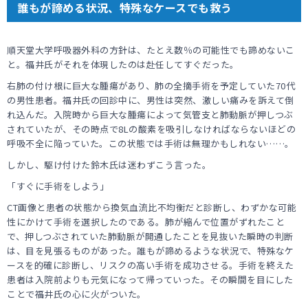
誰もが諦める状況、特殊なケースでも救う
順天堂大学呼吸器外科の方針は、たとえ数％の可能性でも諦めないこ
と。福井氏がそれを体現したのは赴任してすぐだった。
右肺の付け根に巨大な腫瘍があり、肺の全摘手術を予定していた70代
の男性患者。福井氏の回診中に、男性は突然、激しい痛みを訴えて倒
れ込んだ。入院時から巨大な腫瘍によって気管支と肺動脈が押しつぶ
されていたが、その時点で8Lの酸素を吸引しなければならないほどの
呼吸不全に陥っていた。この状態では手術は無理かもしれない……。
しかし、駆け付けた鈴木氏は迷わずこう言った。
「すぐに手術をしよう」
CT画像と患者の状態から換気血流比不均衡だと診断し、わずかな可能
性にかけて手術を選択したのである。肺が縮んで位置がずれたこと
で、押しつぶされていた肺動脈が開通したことを見抜いた瞬時の判断
は、目を見張るものがあった。誰もが諦めるような状況で、特殊なケ
ースを的確に診断し、リスクの高い手術を成功させる。手術を終えた
患者は入院前よりも元気になって帰っていった。その瞬間を目にした
ことで福井氏の心に火がついた。