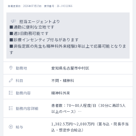
掲載更新日 : 2026年07月15日 案件番号 : 26-JH311966
担当エージェントより
■通勤に便利な立地です
■週3日勤務可能です
■診療インセンティブ付与があります
■非指定医の先生も精神科外来経験3年以上で応募可能となりま
す
勤務地
愛知県名古屋市中村区
科目
不問・精神科
勤務内容
精神科外来
患者数：70～80人程度/日（30分に再診5人
勤務内容詳細
以上のペース）
外来診療
患者数：70～80人程度/日（30分に再診5人
1,382.5万円～2,080万円（賞与込・院長手当
給与
以上のペース）
込・想定歩合給込）
主な疾患：軽度の神経症圏（適応障害、不安