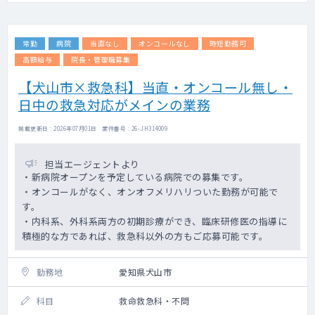
常勤
病院
当直なし
オンコールなし
時短勤務可
高額給与
院長・管理職募集
【犬山市×救急科】当直・オンコール無し・
日中の救急対応がメインの業務
掲載更新日 : 2026年07月01日 案件番号 : 26-JH314009
担当エージェントより
・新病院オープンを予定している病院での募集です。
・オンコールがなく、オンオフメリハリついた勤務が可能で
す。
・内科系、外科系両方の初期診療ができ、臨床研修医の指導に
積極的な方であれば、救急科以外の方もご応募可能です。
勤務地
愛知県犬山市
科目
救命救急科・不問