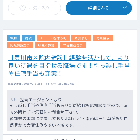
保険診療9割以上
お気に入り
詳細をみる
内科6割・それ以外3割程度
└ 対象年齢：内科・アレルギー科は10歳以
上、皮膚科は6歳以上
◇ オンライン診療：混雑度に応じて各院に割
り振りとなるため、お願いする場合がござい
常勤
病院
土・日・祝休み可
残業なし
高額給与
ます。
エビデンスに基づくマニュアルが整備されて
託児施設あり
綺麗な施設
学会補助あり
います。
【豊川市×院内健診】経験を活かして、より
看護師の問診後の診察となり、未経験の先生
良い待遇を目指せる職場です！引っ越し手当
でも対応が可能な内容です。
対面診療とオンライン診療の比重について
や住宅手当も充実！
は、所属院により異なります。
※開院間もない医療機関の場合はオンライン
掲載更新日 : 2026年07月28日 案件番号 : 26-JH314629
診療の比重が多くなり、
安定した集患ができている院であれば対面
担当エージェントより
診療が主となります。
引っ越し手当や住宅手当もあり新幹線代も応相談ですので、県
内外問わずお気軽にお問合せ下さい。
◇ 専門外来：相談可
愛知県の東部に位置しており北は山地・南西は三河湾があり自
（例：糖尿病・呼吸器内科（SAS）・リウマ
然豊かで大変住みやすい地域です。
チ膠原病・循環器内科・頭痛外来など）
※内視鏡や気管支鏡等の機器を必要とするも
のは検討不可