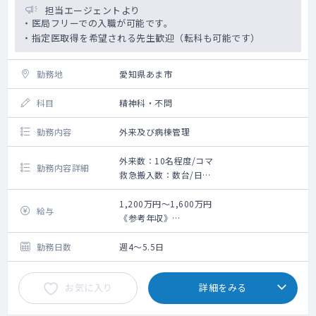
担当エージェントより
・医局フリーでの入職が可能です。
・指定医取得を希望される先生歓迎（転科も可能です）
勤務地
愛知県あま市
科目
精神科・不問
勤務内容
外来及び病棟管理
外来数：10名程度/コマ
勤務内容詳細
救急搬入数：数台/日
外来：週1～2コマ
外来数：10名程度/コマ
1,200万円～1,600万円
給与
主な疾患：統合失調症、うつ病、双極性障
《参考年収》
害、認知症、アルコール依存症等が多いです
・3年目（非指定医）：1200万円（週5日、当
病棟管理：25～30床程度/名
直4回／月の手当を含む）※ご経験等によりご
勤務日数
週4～5.5日
相談の上決定いたします
お気に入り
詳細をみる