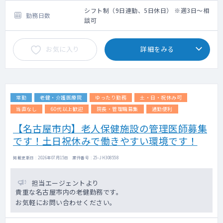
神経症、うつ病・うつ状態、強迫性障害、パ
シフト制（9日連勤、5日休日） ※週3日～相
勤務日数
ニック障害、不眠症、不安障害、自律神経失
談可
調症、注意欠陥多動性障害、全般性不安障
害、社会不安障害、強迫性障害など）
お気に入り
詳細をみる
年齢層：20～30代が多いです
診療体制：1診制
その他：先生にスムーズな診察をお願いでき
る様、医師1名に対し秘書1名配置致します。
秘書が患者さんのお声がけから書類等の移
常勤
老健・介護医療院
ゆったり勤務
土・日・祝休み可
動、同席し電カル操作のサポートを担うこと
で、先生が患者さんのお話に集中いただける
当直なし
60代以上歓迎
院長・管理職募集
通勤便利
環境づくりを務めております。
【名古屋市内】老人保健施設の管理医師募集
常駐の心理士がおりますので、カウンセリン
です！土日祝休みで働きやすい環境です！
グをご案内いただくことが可能です。
掲載更新日 : 2026年07月15日 案件番号 : 25-JH308558
担当エージェントより
貴重な名古屋市内の老健勤務です。
お気軽にお問い合わせください。