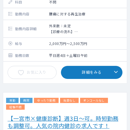
科目
不問
勤務内容
腰痛に対する再生治療
外来数：未定
勤務内容詳細
【診療の流れ】
予約日時当日にMRI撮影・レントゲン検査を
実施
給与
2,000万円～2,500万円
その後、診察を30分～1時間程度じっくり行
い最適な治療プランを提案
勤務日数
平日週4日＋土曜日午前
当日治療希望の患者には、午前に検査・診察
後、午後に治療が可能な場合もございます。
お気に入り
詳細をみる
局所麻酔を行い1箇所あたり10分～30分程度
の治療になります。
外来は完全予約制です。
常勤
病院
ゆったり勤務
当直なし
オンコールなし
経験不問
【一宮市×健康診断】週3日～可。時短勤務
も調整可。人気の院内健診の求人です！