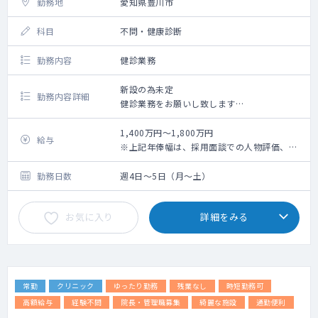
勤務地
愛知県豊川市
※開設可能な院は現時点では限られるため、
勤務院・対象患者数・コマ数については要相
科目
不問・健康診断
談 ※集患ができるまでは、専門外来の枠の中
で通常の外来も実施いただきます
勤務内容
健診業務
◇ 検査機器：心電図、HbA1C迅速測定器、ビ
ジュアルリーダー、等
新設の為未定
勤務内容詳細
一部の院でレントゲン・エコー
健診業務をお願いし致します
あり
1：受診者の診察（火・金曜日午後健診有、
◇ 電子カルテ：クリアス（Donuts社製）
15：00～16：30）
1,400万円～1,800万円
給与
2：問診、聴打診
※上記年俸幅は、採用面談での人物評価、業
《その他》
3：健診判定
務内容詳細、個々スキルに応じて最終決定さ
・診察中に不明点があれば、専用のLINEです
4：検査結果説明
せていただきます。
勤務日数
週4日～5日（月～土）
ぐに専門医に相談できる環境があります。
5：健診スタッフとの連携
6：健診事業運営・品質向上への参画
お気に入り
詳細をみる
電子カルテ（メーカー：CSI-ミライズ）
健診システム（タック）
常勤
クリニック
ゆったり勤務
残業なし
時短勤務可
高額給与
経験不問
院長・管理職募集
綺麗な施設
通勤便利