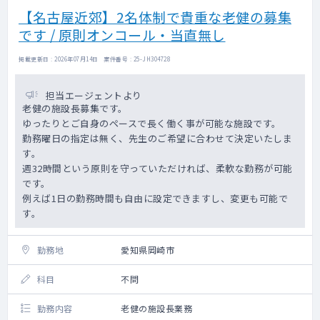
【名古屋近郊】2名体制で貴重な老健の募集
です / 原則オンコール・当直無し
掲載更新日 : 2026年07月14日 案件番号 : 25-JH304728
担当エージェントより
老健の施設長募集です。
ゆったりとご自身のペースで長く働く事が可能な施設です。
勤務曜日の指定は無く、先生のご希望に合わせて決定いたしま
す。
週32時間という原則を守っていただければ、柔軟な勤務が可能
です。
例えば1日の勤務時間も自由に設定できますし、変更も可能で
す。
勤務地
愛知県岡崎市
科目
不問
勤務内容
老健の施設長業務