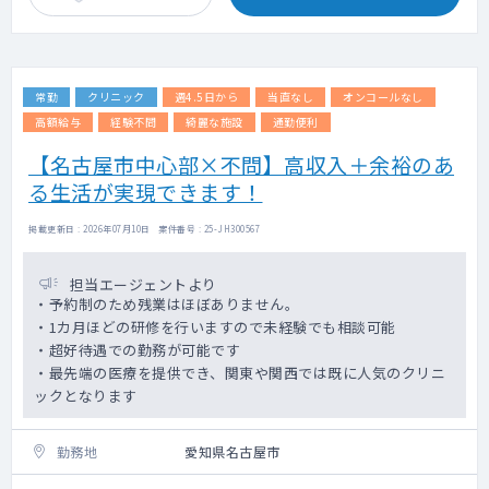
常勤
クリニック
週4.5日から
当直なし
オンコールなし
高額給与
経験不問
綺麗な施設
通勤便利
【名古屋市中心部×不問】高収入＋余裕のあ
る生活が実現できます！
掲載更新日 : 2026年07月10日 案件番号 : 25-JH300567
担当エージェントより
・予約制のため残業はほぼありません。
・1カ月ほどの研修を行いますので未経験でも相談可能
・超好待遇での勤務が可能です
・最先端の医療を提供でき、関東や関西では既に人気のクリニ
ックとなります
勤務地
愛知県名古屋市