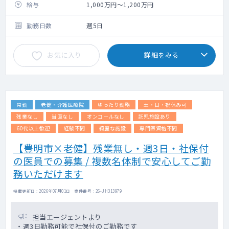
給与
1,000万円～1,200万円
勤務日数
週5日
お気に入り
詳細をみる
常勤
老健・介護医療院
ゆったり勤務
土・日・祝休み可
残業なし
当直なし
オンコールなし
託児施設あり
60代以上歓迎
経験不問
綺麗な施設
専門医資格不問
【豊明市×老健】残業無し・週3日・社保付
の医員での募集 / 複数名体制で安心してご勤
務いただけます
掲載更新日 : 2026年07月01日 案件番号 : 26-JH313979
担当エージェントより
・週3日勤務可能で社保付のご勤務です