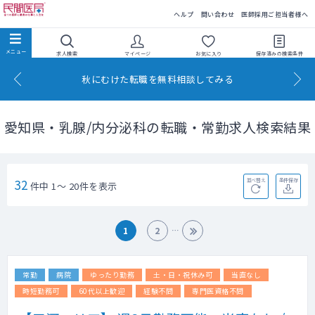
民間医局
ヘルプ
問い合わせ
医師採用ご担当者様へ
求人検索
マイページ
お気に入り
保存済みの
検索条件
秋にむけた転職を無料相談してみる
愛知県・乳腺/内分泌科の転職・常勤求人検索結果
32
並べ替え
条件保存
件中 1～ 20件を表示
1
2
常勤
病院
ゆったり勤務
土・日・祝休み可
当直なし
時短勤務可
60代以上歓迎
経験不問
専門医資格不問