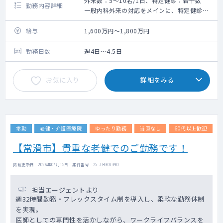
外来数：5～10名/1日、特定健診：若干数
勤務内容詳細
一般内科外来の対応をメインに、特定健診も
若干数、および可能でしたら同法人のクリニ
ックの健診の読影もお願い致します。
給与
1,600万円～1,800万円
4月開院したばかりですので外来数は5～10名
程度となっております。
勤務日数
週4日～4.5日
お気に入り
詳細をみる
常勤
老健・介護医療院
ゆったり勤務
当直なし
60代以上歓迎
【常滑市】貴重な老健でのご勤務です！
掲載更新日 : 2026年07月15日 案件番号 : 25-JH307390
担当エージェントより
週32時間勤務・フレックスタイム制を導入し、柔軟な勤務体制
を実現。
医師としての専門性を活かしながら、ワークライフバランスを