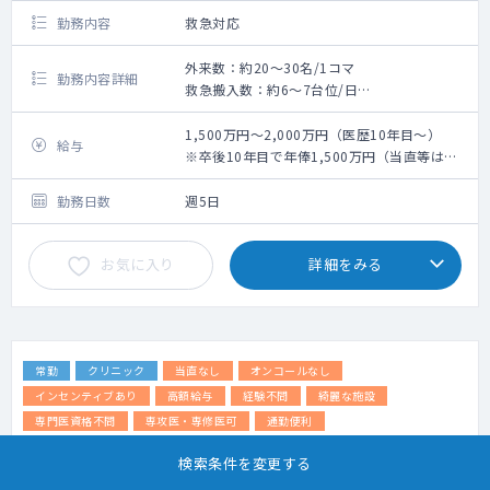
勤務内容
救急対応
外来数：約20～30名/1コマ
勤務内容詳細
救急搬入数：約6～7台位/日
日中の救急車およびウォークイン対応
・救急車：日中平均6～7台/日
1,500万円～2,000万円（医歴10年目～）
給与
※午前は外来があるため基本的に
※卒後10年目で年俸1,500万円（当直等は別
は救急車対応のみ
途支給）が目安ですが、
・実績：救急車受け入れ台数 2,400台/年
役職や得意分野によっては1,600万円～
勤務日数
週5日
2,000万円の待遇も検討します。
お気に入り
詳細をみる
常勤
クリニック
当直なし
オンコールなし
インセンティブあり
高額給与
経験不問
綺麗な施設
専門医資格不問
専攻医・専修医可
通勤便利
【名古屋市×不妊治療】未経験医師歓迎！ス
検索条件を変更する