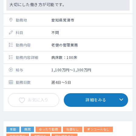
大切にした働き方が可能です。
勤務地
愛知県常滑市
科目
不問
勤務内容
老健の管理業務
勤務内容詳細
病床数：100床
給与
1,100万円～1,300万円
勤務日数
週4日～5日
お気に入り
詳細をみる
常勤
病院
ゆったり勤務
当直なし
オンコールなし