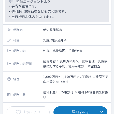
担当エージェントより
・手当が豊富です。
・週4日や時短勤務なども応相談です。
・土日祝日お休みとなります。
勤務地
愛知県蒲郡市
科目
乳腺/内分泌外科
勤務内容
外来、病棟管理、手術/治療
勤務内容： 乳腺外科外来、病棟管理、乳腺疾
勤務内容詳細
患に対する手術、乳がん検診・精密検査、化
学療法、周術期管理等。
1,600万円～1,800万円※ご面談やご経歴等で
給与
応相談となります
週5日(週4日の相談可)※週4日の場合嘱託医扱
勤務日数
い
お気に入り
詳細をみる