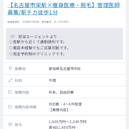
【名古屋市栄駅×痩身医療・脱毛】管理医師
募集/駅チカ徒歩1分
掲載更新日 : 2026年07月28日 案件番号 : 26-JH314605
担当エージェントより
◇各駅から近くて通勤便利です。
◇美容未経験でもご応募可能です。
◇完全予約制のクリニックです。
勤務地
愛知県名古屋市中区
科目
不問
勤務内容
外来、自由診療
対応数：4～6件程度
勤務内容詳細
【業務内容】
痩身医療の問診
1,600万円～2,040万円
給与
週4日1,600万円