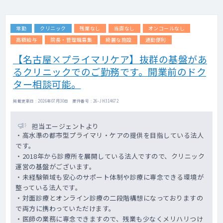
常勤
クリニック
残業なし
当直なし
オンコールなし
高額給与
院長・管理職募集
綺麗な施設
通勤便利
【名古屋×プライマリケア】抜群の基盤があ
るクリニックでのご勤務です。開業前のドク
ター相談可能。
掲載更新日 : 2026年07月30日 案件番号 : 26-JH314672
担当エージェントより
・高水準の都市型プライマリ・ケアの提供を目指している法人
です。
・2018年から診療所を展開している法人ですので、クリニック
運営の基盤がございます。
・未経験領域も安心のサポート体制や診療に専念できる環境が
整っている法人です。
・対面診療とオンライン診療の二段階構想になっておりますの
で両方に携わっていただけます。
・医師の業務に専念できますので、残業も少なくメリハリつけ