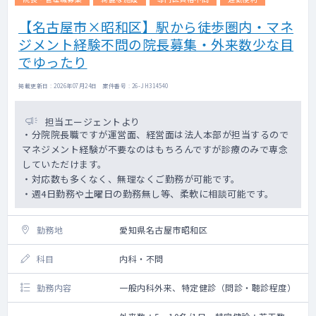
【名古屋市×昭和区】駅から徒歩圏内・マネ
ジメント経験不問の院長募集・外来数少な目
でゆったり
掲載更新日 : 2026年07月24日 案件番号 : 26-JH314540
担当エージェントより
・分院院長職ですが運営面、経営面は法人本部が担当するので
マネジメント経験が不要なのはもちろんですが診療のみで専念
していただけます。
・対応数も多くなく、無理なくご勤務が可能です。
・週4日勤務や土曜日の勤務無し等、柔軟に相談可能です。
勤務地
愛知県名古屋市昭和区
科目
内科・不問
勤務内容
一般内科外来、特定健診（問診・聴診程度）