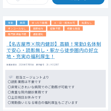
常勤
病院
ゆったり勤務
土・日・祝休み可
当直なし
オンコールなし
高額給与
経験不問
綺麗な施設
専門医資格不問
通勤便利
【名古屋市×院内健診】高額！常勤3名体制
で安心・読影無し・駅から徒歩圏内の好立
地・充実の福利厚生！
掲載更新日 : 2026年07月06日 案件番号 : 26-JH312807
担当エージェントより
〇読影業務は不要です
〇非常にきれいな病院でのご勤務が可能です
〇貴重な院内健診業務です
〇土日祝日お休みです
〇常勤扱いとなる場合の福利厚生もございます