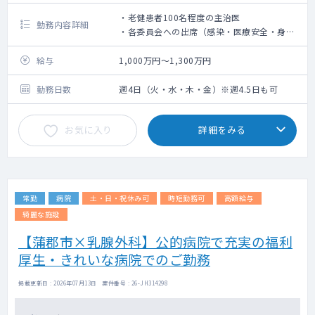
・老健患者100名程度の主治医
勤務内容詳細
・各委員会への出席（感染・医療安全・身体
拘束・褥瘡・虐待防止・スタッフ会議）
・デイケアの管理者としての業務
給与
1,000万円～1,300万円
・行政への届出に管理者として記名
・院内方針の決定
勤務日数
週4日（火・水・木・金）※週4.5日も可
・2ヵ月に1度の理事会（リモート）に出席
お気に入り
詳細をみる
常勤
病院
土・日・祝休み可
時短勤務可
高額給与
綺麗な施設
【蒲郡市×乳腺外科】公的病院で充実の福利
厚生・きれいな病院でのご勤務
掲載更新日 : 2026年07月13日 案件番号 : 26-JH314298