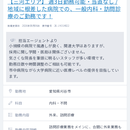
【三河エリア】 週3日勤務可能・当直なし /
地域に根差した病院での、一般内科・訪問診
療のご勤務です！
掲載更新日 : 2026年08月06日 案件番号 : 26-JH314822
担当エージェントより
小規模の病院で風通しが良く、関連大学はありますが、
採用に関し学閥・医局は関係ございません。
気さくな院長を筆頭に明るいスタッフが多い環境です。
勤務日数や時間調整のご相談も可能です。
市中病院ながら大学病院に近い医療レベルの提供を目指してい
ます。
勤務地
愛知県刈谷市
科目
内科・不問
勤務内容
外来、訪問診療
訪問診療業務をメインに、合間に外来業務も
勤務内容詳細