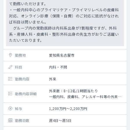
て勤務いただけます。
・一般内科中心のプライマリケア・プライマリレベルの皮膚科
対応、オンライン診療（保険・自費）のご対応に抵抗がなけれ
ば科目は問いません。
グループ内の常勤医師は内科系出身が7割程度ですが、外科
系・産婦人科・皮膚科・整形外科出身の先生方がおりご活躍い
ただいております。
勤務地
愛知県名古屋市
科目
内科・不問
勤務内容
外来
外来数：8~12名/1時間当たり
勤務内容詳細
一般内科、皮膚科、アレルギー科等の外来診
療、オンライン診療等をお願いいたします。
◇外来診療
給与
1,200万円～2,200万円
└ 診療体制：1～3診制 ※所属院による
└ 主な患者層：50代以下のビジネスマンや近
勤務日数
週4日～週5日
隣住民等（50代以下が患者全体の9割）