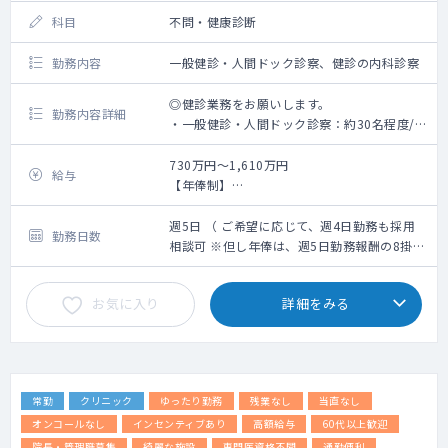
科目
不問・健康診断
勤務内容
一般健診・人間ドック診察、健診の内科診察
◎健診業務をお願いします。
勤務内容詳細
・一般健診・人間ドック診察：約30名程度/
コマ
・健診の内科診察
730万円～1,610万円
給与
【年俸制】
※業務内容に婦人科健診及び、読影は含まれ
週5日勤務：730～1,610万(ご経験6年～30年
ません
の場合)
週5日 （ ご希望に応じて、週4日勤務も採用
勤務日数
※業務内容に、乳房触診は含まれておりませ
＜モデル給与＞
相談可 ※但し年俸は、週5日勤務報酬の8掛計
ん。
※ご経験6年目の場合730万円、ご経験10年目
算となります ）
の場合1,040万円、ご経験20年目の場合
お気に入り
詳細をみる
・電子カルテ有（メーカー：ソフトウエアサ
1,330万円、ご経験30年目の場合1,610万円
ービス）
※但し、スキル等に応じてこの限りではない
・オーダーリング有（メーカー：ソフトウエ
※上記年俸幅は、採用面談での人物評価、業
アサービス）
務内容詳細、個々スキルに応じて最終決定さ
・PACS有（メーカー：富士医療ソリューショ
せていただきます。
常勤
クリニック
ゆったり勤務
残業なし
当直なし
ンズ）
オンコールなし
インセンティブあり
高額給与
60代以上歓迎
院長・管理職募集
綺麗な施設
専門医資格不問
通勤便利