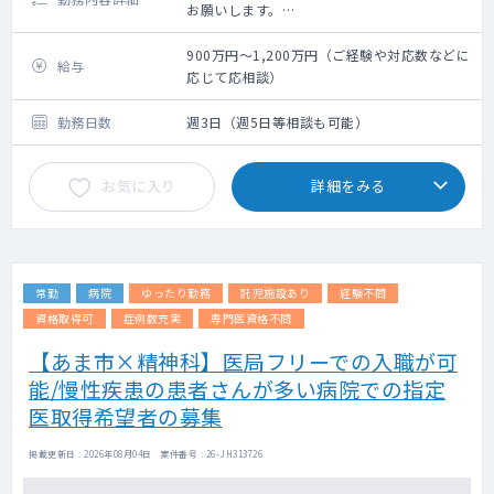
お願いします。
法人内の関連施設（病院隣接）の50～60名程
度をメインに、近隣の居宅も1～3件程お願い
900万円～1,200万円（ご経験や対応数などに
給与
致します。
応じて応相談）
外来は一般内科外来をはじめ、先生のご専門
に応じてお願いしております。
勤務日数
週3日（週5日等相談も可能）
お気に入り
詳細をみる
常勤
病院
ゆったり勤務
託児施設あり
経験不問
資格取得可
症例数充実
専門医資格不問
【あま市×精神科】医局フリーでの入職が可
能/慢性疾患の患者さんが多い病院での指定
医取得希望者の募集
掲載更新日 : 2026年08月04日 案件番号 : 26-JH313726