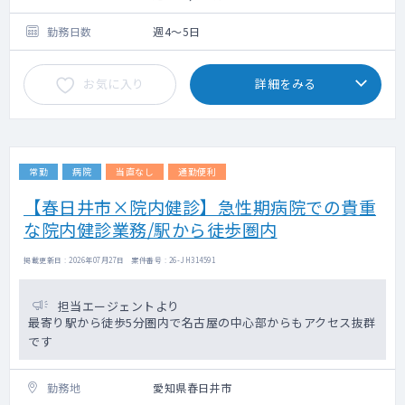
週5日2,040万円
※いずれも管理医師手当を含む
勤務日数
週4～5日
お気に入り
詳細をみる
常勤
病院
当直なし
通勤便利
【春日井市×院内健診】急性期病院での貴重
な院内健診業務/駅から徒歩圏内
掲載更新日 : 2026年07月27日 案件番号 : 26-JH314591
担当エージェントより
最寄り駅から徒歩5分圏内で名古屋の中心部からもアクセス抜群
です
勤務地
愛知県春日井市