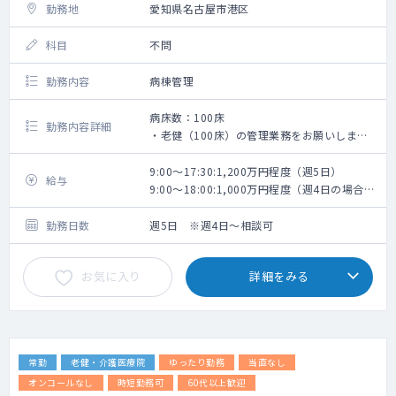
勤務地
愛知県名古屋市港区
科目
不問
勤務内容
病棟管理
病床数：100床
勤務内容詳細
・老健（100床）の管理業務をお願いしま
す。
・夜間対応については無しのご相談も可能で
9:00～17:30:1,200万円程度（週5日）
給与
すが、看取りの場合は出動をお願いする可能
9:00～18:00:1,000万円程度（週4日の場合は
性がございます。
祝日あり※週32時間になるように。リフレッ
（時間外の看取りは年に0～１回程度、そのう
シュ休暇無し）
勤務日数
週5日 ※週4日～相談可
ち金曜日にあたる日の翌日が休みとなるよう
な日に出動をお願いするケースとなり、直近
お気に入り
詳細をみる
10年以上は出動の実績はございません。）
常勤
老健・介護医療院
ゆったり勤務
当直なし
オンコールなし
時短勤務可
60代以上歓迎