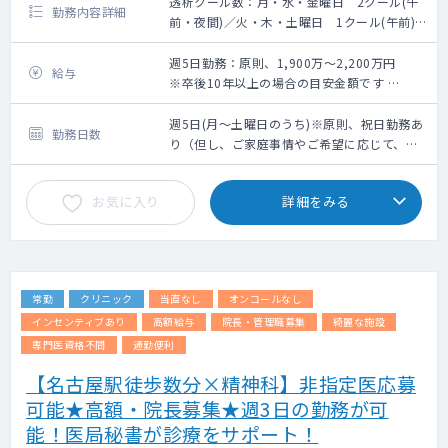
透析クール数：月・水・金曜日 2クール(午
勤務内容詳細
前・夜間)／火・木・土曜日 1クール(午前)
■業務内容：外来透析管理及び、病棟管理(透
析患者)（回診・急変時対応）
週5日勤務：原則、1,900万～2,200万円
給与
・月水金：月水金は午前と夜間の2クール
※卒後10年以上の場合の目安金額です
・火木土：午前の1クールのみ
※個々の詳細金額は、面談を経たうえでの人
・入院透析管理：最大100人（100床）
物評価、スキル、勤務条件による
週5日(月～土曜日のうち)※原則、祝日勤務あ
勤務日数
・夜間透析の実施：有(月水金) ※最終透析開
り（但し、ご家庭事情やご希望に応じて、祝
始時刻：18:30/最終透析終了時刻：22:30
日休みも応相談）
※腹膜透析の実施：有
お気に入り
詳細をみる
常勤
クリニック
当直なし
オンコールなし
インセンティブあり
高額給与
院長・管理職募集
綺麗な施設
専門医資格不問
通勤便利
【名古屋駅徒歩数分×精神科】非指定医応募
可能★高額・院長募集★週3日の勤務が可
能！医局秘書が診療をサポート！