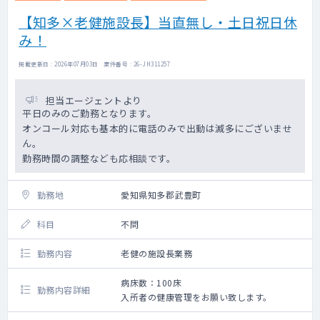
【知多×老健施設長】当直無し・土日祝日休
み！
掲載更新日 : 2026年07月03日 案件番号 : 26-JH311257
担当エージェントより
平日のみのご勤務となります。
オンコール対応も基本的に電話のみで出動は滅多にございませ
ん。
勤務時間の調整なども応相談です。
勤務地
愛知県知多郡武豊町
科目
不問
勤務内容
老健の施設長業務
病床数：100床
勤務内容詳細
入所者の健康管理をお願い致します。