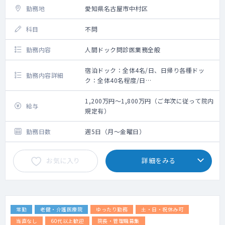
勤務地
愛知県名古屋市中村区
科目
不問
勤務内容
人間ドック問診医業務全般
宿泊ドック：全体4名/日、日帰り各種ドッ
勤務内容詳細
ク：全体40名程度/日
内容：人間ドック問診・受検後の結果説明、
結果報告書作成
1,200万円～1,800万円（ご年次に従って院内
給与
1.宿泊ドック（全体で4名/日）事前問診確
規定有）
認・受検前の問診・受検後の結果説明
2.日帰り各種ドック（全体で40名程度/日）受
勤務日数
週5日（月～金曜日）
検前の医師問診、受検後の結果説明
3.判定業務と結果報告書作成（宿泊ドックお
お気に入り
詳細をみる
よび日帰り各種ドック※自身以外が問診した
受検者も含む）
※読影業務は専門医が行いますので不要で
す。
常勤
老健・介護医療院
ゆったり勤務
土・日・祝休み可
当直なし
60代以上歓迎
院長・管理職募集