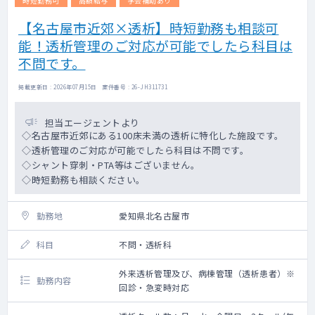
時短勤務可
高額給与
学会補助あり
【名古屋市近郊×透析】時短勤務も相談可
能！透析管理のご対応が可能でしたら科目は
不問です。
掲載更新日 : 2026年07月15日 案件番号 : 26-JH311731
担当エージェントより
◇名古屋市近郊にある100床未満の透析に特化した施設です。
◇透析管理のご対応が可能でしたら科目は不問です。
◇シャント穿刺・PTA等はございません。
◇時短勤務も相談ください。
勤務地
愛知県北名古屋市
科目
不問・透析科
外来透析管理及び、病棟管理（透析患者）※
勤務内容
回診・急変時対応