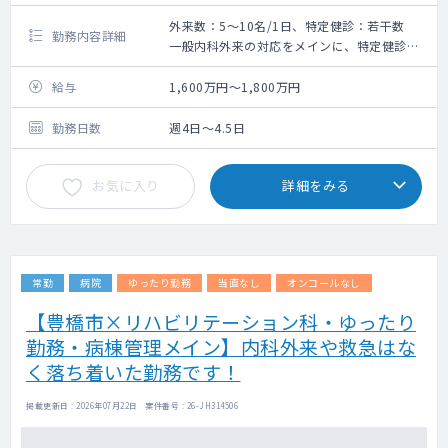
外来数：5～10名/1日、特定健診：若干数
勤務内容詳細
一般内科外来の対応をメインに、特定健診も
若干数、および可能でしたら同法人のクリニ
ックの健診の読影もお願い致します。
給与
1,600万円～1,800万円
4月開院したばかりですので外来数は5～10名
程度となっております。
勤務日数
週4日～4.5日
お気に入り
詳細をみる
常勤
病院
ゆったり勤務
当直なし
オンコールなし
【豊橋市×リハビリテーション科・ゆったり
勤務・病棟管理メイン】内科外来や救急はな
く落ち着いた勤務です！
掲載更新日 : 2026年07月22日 案件番号 : 26-JH314506