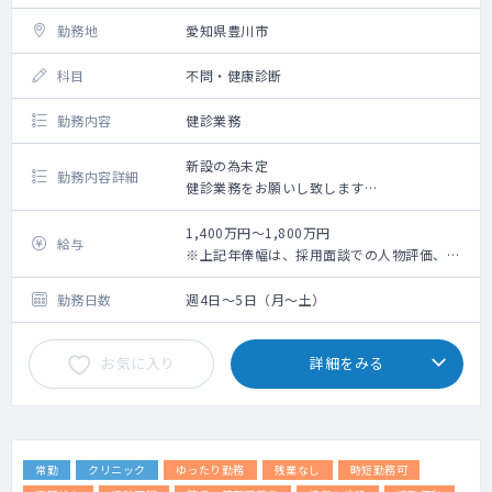
※内視鏡や気管支鏡等の機器を必要とするも
のは検討不可
勤務地
愛知県豊川市
※開設可能な院は現時点では限られるため、
勤務院・対象患者数・コマ数については要相
科目
不問・健康診断
談 ※集患ができるまでは、専門外来の枠の中
で通常の外来も実施いただきます
勤務内容
健診業務
◇ 検査機器：心電図、HbA1C迅速測定器、ビ
ジュアルリーダー、等
新設の為未定
勤務内容詳細
一部の院でレントゲン・エコー
健診業務をお願いし致します
あり
1：受診者の診察（火・金曜日午後健診有、
◇ 電子カルテ：クリアス（Donuts社製）
15：00～16：30）
1,400万円～1,800万円
給与
2：問診、聴打診
※上記年俸幅は、採用面談での人物評価、業
《その他》
3：健診判定
務内容詳細、個々スキルに応じて最終決定さ
・診察中に不明点があれば、専用のLINEです
4：検査結果説明
せていただきます。
勤務日数
週4日～5日（月～土）
ぐに専門医に相談できる環境があります。
5：健診スタッフとの連携
6：健診事業運営・品質向上への参画
お気に入り
詳細をみる
電子カルテ（メーカー：CSI-ミライズ）
健診システム（タック）
常勤
クリニック
ゆったり勤務
残業なし
時短勤務可