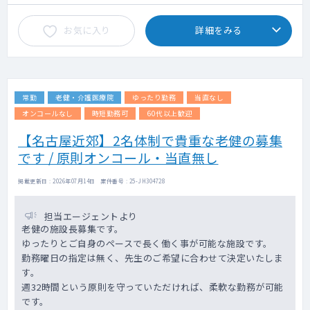
ち金曜日にあたる日の翌日が休みとなるよう
な日に出動をお願いするケースとなり、直近
お気に入り
詳細をみる
10年以上は出動の実績はございません。）
常勤
老健・介護医療院
ゆったり勤務
当直なし
オンコールなし
時短勤務可
60代以上歓迎
【名古屋近郊】2名体制で貴重な老健の募集
です / 原則オンコール・当直無し
掲載更新日 : 2026年07月14日 案件番号 : 25-JH304728
担当エージェントより
老健の施設長募集です。
ゆったりとご自身のペースで長く働く事が可能な施設です。
勤務曜日の指定は無く、先生のご希望に合わせて決定いたしま
す。
週32時間という原則を守っていただければ、柔軟な勤務が可能
です。