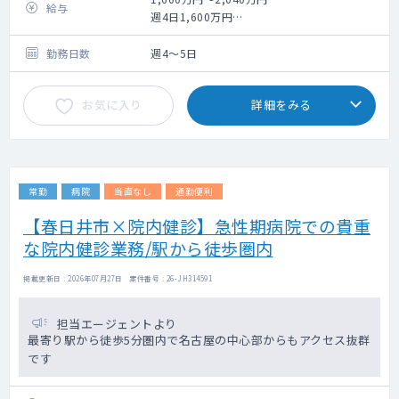
給与
週4日1,600万円
週5日2,040万円
※いずれも管理医師手当を含む
勤務日数
週4～5日
お気に入り
詳細をみる
常勤
病院
当直なし
通勤便利
【春日井市×院内健診】急性期病院での貴重
な院内健診業務/駅から徒歩圏内
掲載更新日 : 2026年07月27日 案件番号 : 26-JH314591
担当エージェントより
最寄り駅から徒歩5分圏内で名古屋の中心部からもアクセス抜群
です