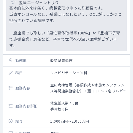
担当エージェントより
基本的に外来は無く、病棟管理のゆったり勤務です。
当直オンコールなし、残業ほぼなしという、QOLがしっかりと
担保されている病院です。
一般企業でも珍しい「男性育休取得率100％」や「豊橋市子育
て応援企業」選任など、子育て世代への深い理解がございま
す。
勤務地
愛知県豊橋市
科目
リハビリテーション科
主に病棟管理（書類作成や家族カンファレン
勤務内容
ス等関連業務含む）・週1日１～２名リハビリ
前診察あり
救急搬入数：0台
勤務内容詳細
手術数:0件
【日勤帯】
＜回復期リハビリテーション病棟の管理＞
給与
1,000万円～2,000万円
患者数：20～25名程度
対応疾患：脳外疾患が6割、整形疾患が4割