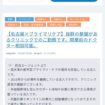
常勤
クリニック
残業なし
当直なし
オンコールなし
高額給与
院長・管理職募集
綺麗な施設
通勤便利
【名古屋×プライマリケア】抜群の基盤があ
るクリニックでのご勤務です。開業前のドク
ター相談可能。
掲載更新日 : 2026年07月30日 案件番号 : 26-JH314672
担当エージェントより
・高水準の都市型プライマリ・ケアの提供を目指している法人
です。
・2018年から診療所を展開している法人ですので、クリニック
運営の基盤がございます。
・未経験領域も安心のサポート体制や診療に専念できる環境が
整っている法人です。
・対面診療とオンライン診療の二段階構想になっておりますの
で両方に携わっていただけます。