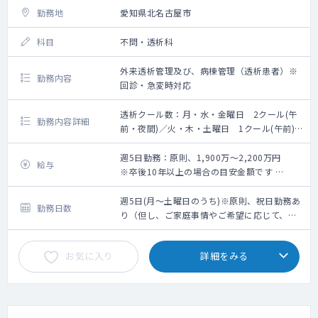
勤務地
愛知県北名古屋市
科目
不問・透析科
外来透析管理及び、病棟管理（透析患者）※
勤務内容
回診・急変時対応
透析クール数：月・水・金曜日 2クール(午
勤務内容詳細
前・夜間)／火・木・土曜日 1クール(午前)
■業務内容：外来透析管理及び、病棟管理(透
析患者)（回診・急変時対応）
週5日勤務：原則、1,900万～2,200万円
給与
・月水金：月水金は午前と夜間の2クール
※卒後10年以上の場合の目安金額です
・火木土：午前の1クールのみ
※個々の詳細金額は、面談を経たうえでの人
・入院透析管理：最大100人（100床）
物評価、スキル、勤務条件による
週5日(月～土曜日のうち)※原則、祝日勤務あ
勤務日数
・夜間透析の実施：有(月水金) ※最終透析開
り（但し、ご家庭事情やご希望に応じて、祝
始時刻：18:30/最終透析終了時刻：22:30
日休みも応相談）
※腹膜透析の実施：有
お気に入り
詳細をみる