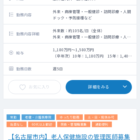
なお会費は法人が負担し、休日診療所の報酬
外来・病棟管理・一般健診・訪問診療・人間
は直接先生にお支払いされます。
勤務内容
ドック・予防接種など
※電子カルテ：ソフトウェアサービス エスエ
スアイ ニュートンモバイルツー ニュートンツ
ー ※iPhoneで音声入力が可能です（東海3県
外来数：約105名/日（全体）
勤務内容詳細
で初の導入）
外来・病棟管理・一般健診・訪問診療・人間
ドック・予防接種のご対応をお願い致しま
す。
1,180万円～1,580万円
給与
（卒年次）10年：1,180万円 15年：1,400
万円 20年：1,580万円
勤務日数
週5日
お気に入り
詳細をみる
常勤
老健・介護医療院
ゆったり勤務
土・日・祝休み可
当直なし
60代以上歓迎
院長・管理職募集
通勤便利
【名古屋市内】老人保健施設の管理医師募集