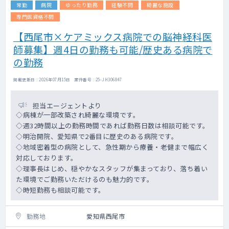
常勤
病院
ゆったり勤務
経験不問
綺麗な施設
専門医資格不問
【西尾市×ケアミックス病院での脳神経科医
師募集】週4日の勤務も可能/歴史ある病院で
の勤務
掲載更新日 : 2026年07月15日 案件番号 : 25-JH306847
担当エージェントより
◇病棟が一部改築され綺麗な環境です。
◇週32時間以上の勤務時間であれば勤務日数は相談可能です。
◇明治開院、愛知県で2番目に歴史のある病院です。
◇地域密着型の病院として、急性期から療養・老健まで幅広く
対応しております。
◇理事長はじめ、穏やかなスタッフが集まっており、落ち着い
た環境でご勤務いただけるのも魅力的です。
◇時短勤務も相談可能です。
勤務地
愛知県西尾市