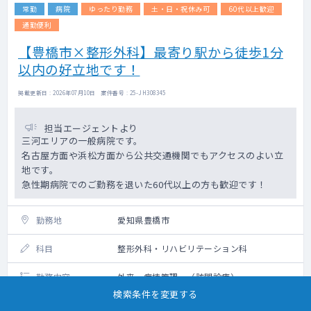
常勤
病院
ゆったり勤務
土・日・祝休み可
60代以上歓迎
通勤便利
【豊橋市×整形外科】最寄り駅から徒歩1分
以内の好立地です！
掲載更新日 : 2026年07月10日 案件番号 : 25-JH308345
担当エージェントより
三河エリアの一般病院です。
名古屋方面や浜松方面から公共交通機関でもアクセスのよい立
地です。
急性期病院でのご勤務を退いた60代以上の方も歓迎です！
勤務地
愛知県豊橋市
科目
整形外科・リハビリテーション科
勤務内容
外来、病棟管理、（訪問診療）
検索条件を変更する
受診者数：30～50名/2診