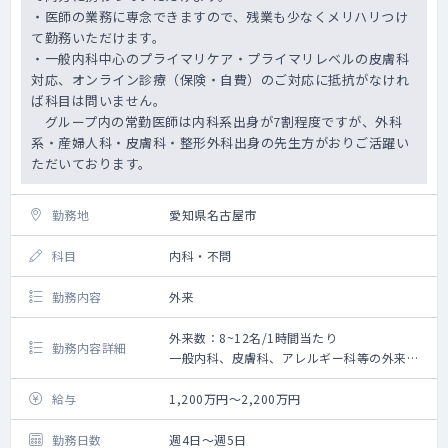
・医師の業務に専念できますので、残業も少なくメリハリつけ
て勤務いただけます。
・一般内科中心のプライマリケア・プライマリレベルの皮膚科
対応、オンライン診療（保険・自費）のご対応に抵抗がなけれ
ば科目は問いません。
グループ内の常勤医師は内科系出身が7割程度ですが、外科
系・産婦人科・皮膚科・整形外科出身の先生方がおりご活躍い
ただいております。
勤務地
愛知県名古屋市
科目
内科・不問
勤務内容
外来
外来数：8~12名/1時間当たり
勤務内容詳細
一般内科、皮膚科、アレルギー科等の外来診
療、オンライン診療等をお願いいたします。
◇外来診療
給与
1,200万円～2,200万円
└ 診療体制：1～3診制 ※所属院による
└ 主な患者層：50代以下のビジネスマンや近
勤務日数
週4日～週5日