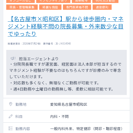
オンコールなし
インセンティブあり
高額給与
60代以上歓迎
院長・管理職募集
綺麗な施設
専門医資格不問
通勤便利
【名古屋市×昭和区】駅から徒歩圏内・マネ
ジメント経験不問の院長募集・外来数少な目
でゆったり
掲載更新日 : 2026年07月24日 案件番号 : 26-JH314540
担当エージェントより
・分院院長職ですが運営面、経営面は法人本部が担当するので
マネジメント経験が不要なのはもちろんですが診療のみで専念
していただけます。
・対応数も多くなく、無理なくご勤務が可能です。
・週4日勤務や土曜日の勤務無し等、柔軟に相談可能です。
勤務地
愛知県名古屋市昭和区
科目
内科・不問
勤務内容
一般内科外来、特定健診（問診・聴診程度）