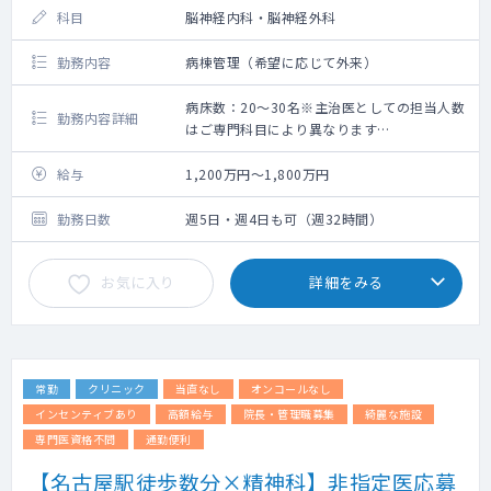
科目
脳神経内科・脳神経外科
勤務内容
病棟管理（希望に応じて外来）
病床数：20～30名※主治医としての担当人数
勤務内容詳細
はご専門科目により異なります
病棟管理
・担当病床：回復期リハ病床、一般病床、
給与
1,200万円～1,800万円
・患者数 ：20～30名程度
※主治医としての担当人数はご専門科目によ
勤務日数
週5日・週4日も可（週32時間）
り異なります
・対応疾患：整形疾患6割程、他、脳疾患など
お気に入り
詳細をみる
外来業務
※ご希望があれば相談可（外来内容はご相談
に応じます）
当直業務（免除も応相談）
病棟管理、救急対応（ウォークイン0～3件、
常勤
クリニック
当直なし
オンコールなし
救急搬送0～2件） ※当直帯の平均件数
当直体制：医師1名体制（放射線技師、検査技
インセンティブあり
高額給与
院長・管理職募集
綺麗な施設
師：オンコール対応）
専門医資格不問
通勤便利
当直手当：別途支給 平日6万円、土曜6万
【名古屋駅徒歩数分×精神科】非指定医応募
円、日祝13万円（日当直）