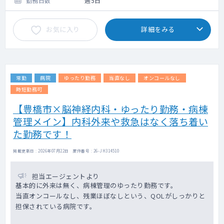
勤務日数
週5日
夜間看取り：当直医が対応
※書類作成や家族カンファレンス等関連業
お気に入り
詳細をみる
務含む
※週1日リハビリ前診察あり（1～2名）
＜外来診療＞ ※希望者のみ、外来なしも可
能
常勤
病院
ゆったり勤務
当直なし
オンコールなし
外来名：応相談
担当コマ数：週0～2コマ
時短勤務可
患者層：退院患者さんの経過観察や職員の
【豊橋市×脳神経内科・ゆったり勤務・病棟
受診
管理メイン】内科外来や救急はなく落ち着い
※専門医の維持のための外来を希望する場
合は専門外来の実施可
た勤務です！
【夜間帯】
掲載更新日 : 2026年07月22日 案件番号 : 26-JH314510
＜当直対応＞
勤務回数：月0～4回 ※当直なしの勤務も
担当エージェントより
可能（基本的には非常勤で対応）
基本的に外来は無く、病棟管理のゆったり勤務です。
当直内容：救急対応なし、病棟の急変対応
当直オンコールなし、残業ほぼなしという、QOLがしっかりと
当直体制：宿直（管理当直 医師1名）
担保されている病院です。
宿日直申請：許可済み
平日：17：30～08：30