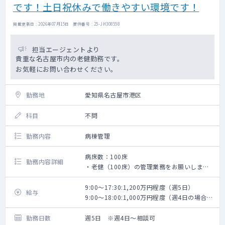
です！土日祝休みで働きやすい環境です！
掲載更新日 : 2026年07月15日 案件番号 : 25-JH308558
担当エージェントより
貴重な名古屋市内の老健勤務です。
お気軽にお問い合わせください。
勤務地
愛知県名古屋市港区
科目
不問
勤務内容
病棟管理
病床数：100床
勤務内容詳細
・老健（100床）の管理業務をお願いしま
す。
・夜間対応については無しのご相談も可能で
9:00～17:30:1,200万円程度（週5日）
給与
すが、看取りの場合は出動をお願いする可能
9:00～18:00:1,000万円程度（週4日の場合は
性がございます。
祝日あり※週32時間になるように。リフレッ
（時間外の看取りは年に0～１回程度、そのう
シュ休暇無し）
勤務日数
週5日 ※週4日～相談可