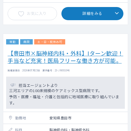
ご相談ください。
【 病棟担当数 】 回復期リハビリテーション
お気に入り
詳細をみる
病棟担当医として3０名程度（時短勤務の方は
調整あり）お願いします。
また地域包括ケア病棟のリハビリテーション
についてご担当いただくこともあります。
【 医療機器 】 ＭＲＩ、ＣＴ、Ｘ線撮影装
常勤
病院
土・日・祝休み可
置、骨密度測定装置、経鼻内視鏡、心電図、
超音波診断装置等
【豊田市×脳神経内科・外科】Iターン歓迎！
診断に必要な機器を揃えていますので、先生
手当など充実！医局フリーな働き方が可能。
の診療にご活用ください。
【 待機 】 週1回程度20時までの待機勤務、8
掲載更新日 : 2026年07月15日 案件番号 : 23-JN001046
時からの早出勤務をお願いすることがありま
す。
原則週40時間勤務の中での待機・早出勤務で
担当エージェントより
すので、対応日以外で出勤時間を遅くするな
三河エリアの100床規模のケアミックス型病院です。
ど
予防・医療・福祉・介護と包括的に地域医療に取り組んでいま
勤務時間を調整して頂く事になります。
す。
※勤務時間内に老健入所者の対応をお願いす
ることがあります。
勤務地
愛知県豊田市
※海部医師会B会員として休日診療所、ワク
チン接種、健診に協力頂きますようお願い致
科目
脳神経内科・脳神経外科
します。