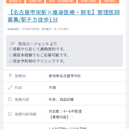
高額給与
経験不問
院長・管理職募集
綺麗な施設
通勤便利
【名古屋市栄駅×痩身医療・脱毛】管理医師
募集/駅チカ徒歩1分
掲載更新日 : 2026年07月28日 案件番号 : 26-JH314605
担当エージェントより
◇各駅から近くて通勤便利です。
◇美容未経験でもご応募可能です。
◇完全予約制のクリニックです。
勤務地
愛知県名古屋市中区
科目
不問
勤務内容
外来、自由診療
対応数：4～6件程度
勤務内容詳細
【業務内容】
痩身医療の問診
1,600万円～2,040万円