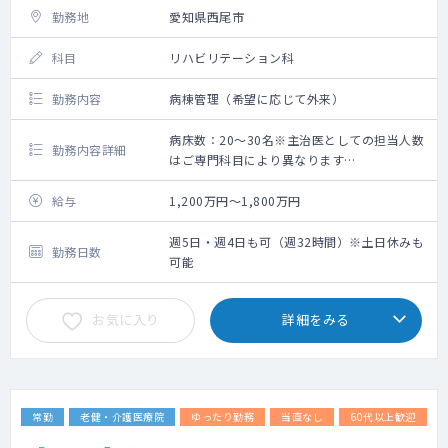
勤務地
愛知県西尾市
科目
リハビリテーション科
勤務内容
病棟管理（希望に応じて外来）
病床数：20～30名※主治医としての担当人数
勤務内容詳細
はご専門科目により異なります
病棟管理
・担当病床：回復期リハ病床、一般病床、
給与
1,200万円～1,800万円
・患者数 ：20～30名程度
※主治医としての担当人数はご専門科目によ
週5日・週4日も可（週32時間）※土日休みも
勤務日数
り異なります
可能
・対応疾患：整形疾患6割程、他、脳疾患など
外来業務
お気に入り
詳細をみる
※ご希望があれば相談可（外来内容はご相談
に応じます）
当直業務（免除も応相談）
病棟管理、救急対応（ウォークイン0～3件、
救急搬送0～2件） ※当直帯の平均件数
常勤
老健・介護医療院
ゆったり勤務
当直なし
60代以上歓迎
当直体制：医師1名体制（放射線技師、検査技
師：オンコール対応）