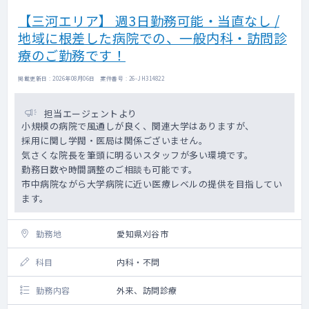
【三河エリア】 週3日勤務可能・当直なし /
地域に根差した病院での、一般内科・訪問診
療のご勤務です！
掲載更新日 : 2026年08月06日 案件番号 : 26-JH314822
担当エージェントより
小規模の病院で風通しが良く、関連大学はありますが、
採用に関し学閥・医局は関係ございません。
気さくな院長を筆頭に明るいスタッフが多い環境です。
勤務日数や時間調整のご相談も可能です。
市中病院ながら大学病院に近い医療レベルの提供を目指してい
ます。
勤務地
愛知県刈谷市
科目
内科・不問
勤務内容
外来、訪問診療