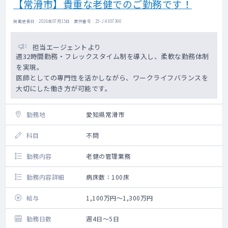
【常滑市】貴重な老健でのご勤務です！
当直手当：別途支給 平日6万円、土曜6万
円、日祝13万円（日当直）
掲載更新日 : 2026年07月15日 案件番号 : 25-JH307390
担当エージェントより
週32時間勤務・フレックスタイム制を導入し、柔軟な勤務体制
を実現。
医師としての専門性を活かしながら、ワークライフバランスを
大切にした働き方が可能です。
勤務地
愛知県常滑市
科目
不問
勤務内容
老健の管理業務
勤務内容詳細
病床数：100床
給与
1,100万円～1,300万円
勤務日数
週4日～5日