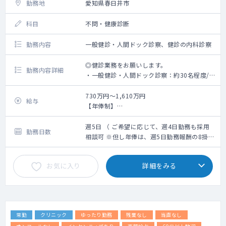
勤務地
愛知県春日井市
科目
不問・健康診断
勤務内容
一般健診・人間ドック診察、健診の内科診察
◎健診業務をお願いします。
勤務内容詳細
・一般健診・人間ドック診察：約30名程度/
コマ
・健診の内科診察
730万円～1,610万円
給与
【年俸制】
※業務内容に婦人科健診及び、読影は含まれ
週5日勤務：730～1,610万(ご経験6年～30年
ません
の場合)
週5日 （ ご希望に応じて、週4日勤務も採用
勤務日数
※業務内容に、乳房触診は含まれておりませ
＜モデル給与＞
相談可 ※但し年俸は、週5日勤務報酬の8掛計
ん。
※ご経験6年目の場合730万円、ご経験10年目
算となります ）
の場合1,040万円、ご経験20年目の場合
お気に入り
詳細をみる
・電子カルテ有（メーカー：ソフトウエアサ
1,330万円、ご経験30年目の場合1,610万円
ービス）
※但し、スキル等に応じてこの限りではない
・オーダーリング有（メーカー：ソフトウエ
※上記年俸幅は、採用面談での人物評価、業
アサービス）
務内容詳細、個々スキルに応じて最終決定さ
・PACS有（メーカー：富士医療ソリューショ
せていただきます。
常勤
クリニック
ゆったり勤務
残業なし
当直なし
ンズ）