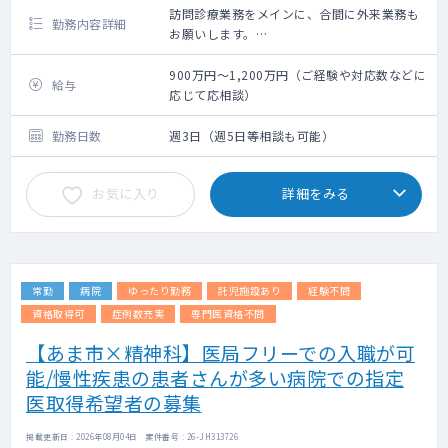
訪問診療業務をメインに、合間に外来業務も
勤務内容詳細
お願いします。
法人内の関連施設（病院隣接）の50～60名程
度をメインに、近隣の居宅も1～3件程お願い
900万円～1,200万円（ご経験や対応数などに
給与
致します。
応じて応相談）
外来は一般内科外来をはじめ、先生のご専門
に応じてお願いしております。
勤務日数
週3日（週5日等相談も可能）
お気に入り
詳細をみる
常勤
病院
ゆったり勤務
託児施設あり
経験不問
資格取得可
症例数充実
専門医資格不問
【あま市×精神科】医局フリーでの入職が可
能/慢性疾患の患者さんが多い病院での指定
医取得希望者の募集
掲載更新日 : 2026年08月04日 案件番号 : 26-JH313726