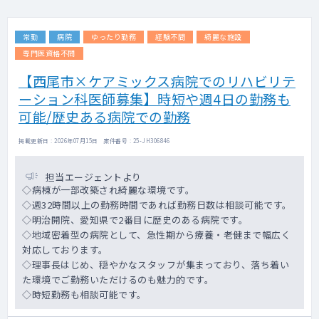
＜外来診療＞ ※希望者のみ、外来なしも可
能
常勤
病院
ゆったり勤務
経験不問
綺麗な施設
外来名：応相談
担当コマ数：週0～2コマ
専門医資格不問
患者層：退院患者さんの経過観察や職員の
【西尾市×ケアミックス病院でのリハビリテ
受診
ーション科医師募集】時短や週4日の勤務も
※専門医の維持のための外来を希望する場
合は専門外来の実施可
可能/歴史ある病院での勤務
【夜間帯】
掲載更新日 : 2026年07月15日 案件番号 : 25-JH306846
＜当直対応＞
勤務回数：月0～4回 ※当直なしの勤務も
担当エージェントより
可能（基本的には非常勤で対応）
◇病棟が一部改築され綺麗な環境です。
当直内容：救急対応なし、病棟の急変対応
◇週32時間以上の勤務時間であれば勤務日数は相談可能です。
当直体制：宿直（管理当直 医師1名）
◇明治開院、愛知県で2番目に歴史のある病院です。
宿日直申請：許可済み
◇地域密着型の病院として、急性期から療養・老健まで幅広く
平日：17：30～08：30
対応しております。
土曜：08：30～08：30
◇理事長はじめ、穏やかなスタッフが集まっており、落ち着い
日祝：08：30～08：30
た環境でご勤務いただけるのも魅力的です。
オンコール：なし（当直
◇時短勤務も相談可能です。
医で対応）