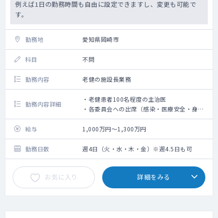
例えば1日の勤務時間も自由に設定できますし、変更も可能で
す。
勤務地
愛知県岡崎市
科目
不問
勤務内容
老健の施設長業務
・老健患者100名程度の主治医
勤務内容詳細
・各委員会への出席（感染・医療安全・身体
拘束・褥瘡・虐待防止・スタッフ会議）
・デイケアの管理者としての業務
給与
1,000万円～1,300万円
・行政への届出に管理者として記名
・院内方針の決定
勤務日数
週4日（火・水・木・金）※週4.5日も可
・2ヵ月に1度の理事会（リモート）に出席
お気に入り
詳細をみる