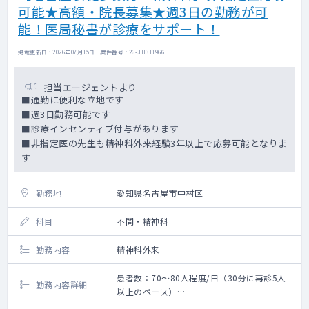
可能★高額・院長募集★週3日の勤務が可
能！医局秘書が診療をサポート！
掲載更新日 : 2026年07月15日 案件番号 : 26-JH311966
担当エージェントより
■通勤に便利な立地です
■週3日勤務可能です
■診療インセンティブ付与があります
■非指定医の先生も精神科外来経験3年以上で応募可能となりま
す
勤務地
愛知県名古屋市中村区
科目
不問・精神科
勤務内容
精神科外来
患者数：70～80人程度/日（30分に再診5人
勤務内容詳細
以上のペース）
外来診療