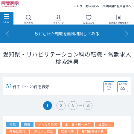
民間医局
ヘルプ
問い合わせ
医師採用ご担当者様へ
求人検索
マイページ
お気に入り
保存済みの
検索条件
秋にむけた転職を無料相談してみる
愛知県・リハビリテーション科の転職・常勤求人
検索結果
52
並べ替え
条件保存
件中 1～ 20件を表示
1
2
3
常勤
病院
ゆったり勤務
土・日・祝休み可
当直なし
時短勤務可
60代以上歓迎
経験不問
専門医資格不問