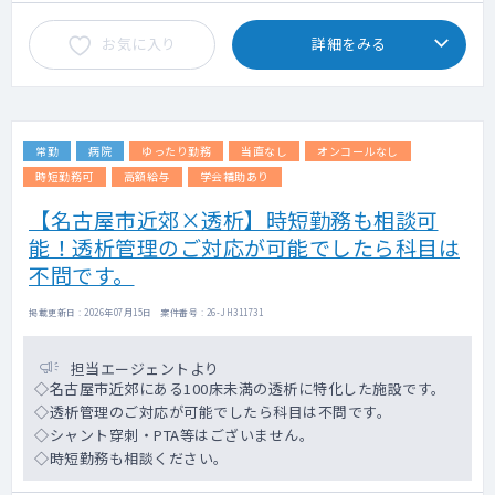
お気に入り
詳細をみる
常勤
病院
ゆったり勤務
当直なし
オンコールなし
時短勤務可
高額給与
学会補助あり
【名古屋市近郊×透析】時短勤務も相談可
能！透析管理のご対応が可能でしたら科目は
不問です。
掲載更新日 : 2026年07月15日 案件番号 : 26-JH311731
担当エージェントより
◇名古屋市近郊にある100床未満の透析に特化した施設です。
◇透析管理のご対応が可能でしたら科目は不問です。
◇シャント穿刺・PTA等はございません。
◇時短勤務も相談ください。