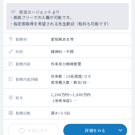
担当エージェントより
・医局フリーでの入職が可能です。
・指定医取得を希望される先生歓迎（転科も可能です）
勤務地
愛知県あま市
科目
精神科・不問
勤務内容
外来及び病棟管理
外来数：10名程度/コマ
勤務内容詳細
救急搬入数：数台/日
外来：週1～2コマ
外来数：10名程度/コマ
1,200万円～1,600万円
給与
主な疾患：統合失調症、うつ病、双極性障
《参考年収》
害、認知症、アルコール依存症等が多いです
・3年目（非指定医）：1200万円（週5日、当
病棟管理：25～30床程度/名
直4回／月の手当を含む）※ご経験等によりご
勤務日数
週4～5.5日
相談の上決定いたします
お気に入り
詳細をみる