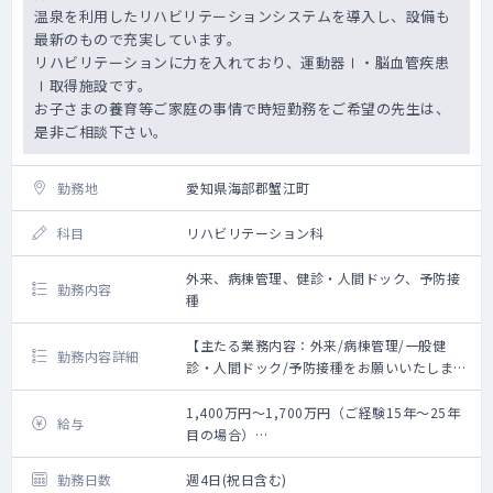
温泉を利用したリハビリテーションシステムを導入し、設備も
最新のもので充実しています。
リハビリテーションに力を入れており、運動器Ⅰ・脳血管疾患
Ⅰ取得施設です。
お子さまの養育等ご家庭の事情で時短勤務をご希望の先生は、
是非ご相談下さい。
勤務地
愛知県海部郡蟹江町
科目
リハビリテーション科
外来、病棟管理、健診・人間ドック、予防接
勤務内容
種
【主たる業務内容：外来/病棟管理/一般健
勤務内容詳細
診・人間ドック/予防接種をお願いいたしま
す】
【 外来担当数 】 整形・リハ外来を週２～３
1,400万円～1,700万円（ご経験15年～25年
給与
コマお願いします。
目の場合）
※専門医資格更新の為に必要な専門科目外来
※ご経験・スキル・人物評価の上査定
を開設させて頂く事も配慮いたしますので、
勤務日数
週4日(祝日含む)