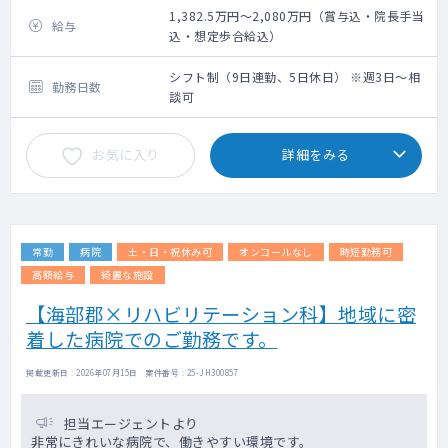
患者数：70～80人程度/日（30分に再診5人
1,382.5万円～2,080万円（賞与込・院長手当
給与
以上のペース）
込・想定歩合給込）
主な疾患：軽度の神経症圏（適応障害、不安
神経症、うつ病・うつ状態、強迫性障害、パ
シフト制（9日連勤、5日休日） ※週3日～相
勤務日数
ニック障害、不眠症、不安障害、自律神経失
談可
調症、注意欠陥多動性障害、全般性不安障
害、社会不安障害、強迫性障害など）
お気に入り
詳細をみる
年齢層：20～30代が多いです
診療体制：1診制
その他：先生にスムーズな診察をお願いでき
る様、医師1名に対し秘書1名配置致します。
秘書が患者さんのお声がけから書類等の移
常勤
病院
土・日・祝休み可
オンコールなし
時短勤務可
動、同席し電カル操作のサポートを担うこと
で、先生が患者さんのお話に集中いただける
高額給与
綺麗な施設
環境づくりを務めております。
【海部郡×リハビリテーション科】地域に密
常駐の心理士がおりますので、カウンセリン
着した病院でのご勤務です。
グをご案内いただくことが可能です。
掲載更新日 : 2026年07月15日 案件番号 : 25-JH300857
担当エージェントより
非常にきれいな病院で、働きやすい環境です。