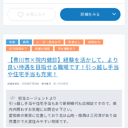
隣住民等（50代以下が患者全体の9割）
保険診療9割以上
お気に入り
詳細をみる
内科6割・それ以外3割程度
└ 対象年齢：内科・アレルギー科は10歳以
上、皮膚科は6歳以上
◇ オンライン診療：混雑度に応じて各院に割
り振りとなるため、お願いする場合がござい
常勤
病院
土・日・祝休み可
残業なし
高額給与
ます。
エビデンスに基づくマニュアルが整備されて
託児施設あり
綺麗な施設
学会補助あり
います。
【豊川市×院内健診】経験を活かして、より
看護師の問診後の診察となり、未経験の先生
良い待遇を目指せる職場です！引っ越し手当
でも対応が可能な内容です。
対面診療とオンライン診療の比重について
や住宅手当も充実！
は、所属院により異なります。
※開院間もない医療機関の場合はオンライン
掲載更新日 : 2026年07月28日 案件番号 : 26-JH314629
診療の比重が多くなり、
安定した集患ができている院であれば対面
担当エージェントより
診療が主となります。
引っ越し手当や住宅手当もあり新幹線代も応相談ですので、県
内外問わずお気軽にお問合せ下さい。
◇ 専門外来：相談可
愛知県の東部に位置しており北は山地・南西は三河湾があり自
（例：糖尿病・呼吸器内科（SAS）・リウマ
然豊かで大変住みやすい地域です。
チ膠原病・循環器内科・頭痛外来など）