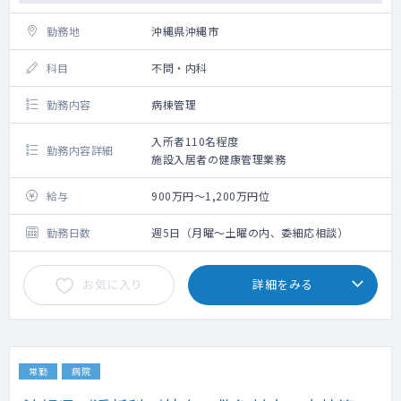
勤務地
沖縄県沖縄市
科目
不問・内科
勤務内容
病棟管理
入所者110名程度
勤務内容詳細
施設入居者の健康管理業務
給与
900万円～1,200万円位
勤務日数
週5日（月曜～土曜の内、委細応相談）
お気に入り
詳細をみる
常勤
病院