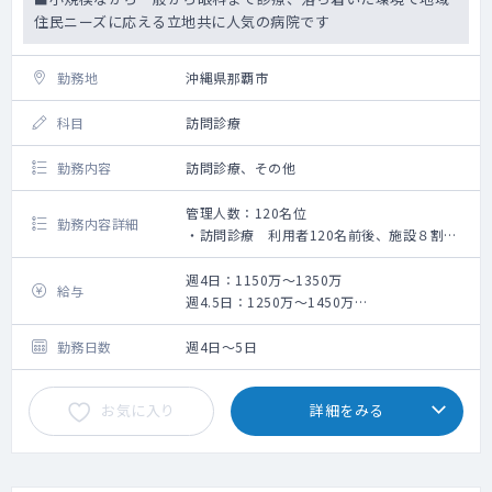
住民ニーズに応える立地共に人気の病院です
勤務地
沖縄県那覇市
科目
訪問診療
勤務内容
訪問診療、その他
管理人数：120名位
勤務内容詳細
・訪問診療 利用者120名前後、施設８割：
個宅２割（20世帯）
・オンコール対応・出動 1stコール：訪問看
週4日：1150万～1350万
給与
護ステーション、ナース 出動はほぼ無し・
週4.5日：1250万～1450万
看取りあり
週5日：1380万～1570万
手当別（詳細は別途）
※医師免許取得10年想定
勤務日数
週4日～5日
※応募者の年齢経験を考慮します
お気に入り
詳細をみる