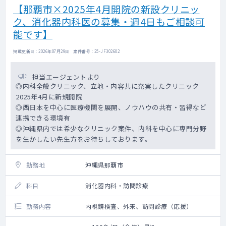
【那覇市×2025年4月開院の新設クリニッ
ク、消化器内科医の募集・週4日もご相談可
能です】
掲載更新日 : 2026年07月29日 案件番号 : 25-JF302602
担当エージェントより
◎内科全般クリニック、立地・内容共に充実したクリニック
2025年4月に新規開院
◎西日本を中心に医療機関を展開、ノウハウの共有・習得など
連携できる環境有
◎沖縄県内では希少なクリニック案件、内科を中心に専門分野
を生かしたい先生方をお待ちしております。
勤務地
沖縄県那覇市
科目
消化器内科・訪問診療
勤務内容
内視鏡検査、外来、訪問診療（応援）