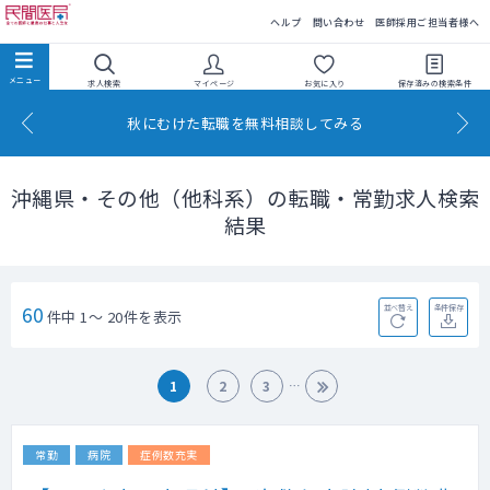
民間医局
ヘルプ
問い合わせ
医師採用ご担当者様へ
求人検索
マイページ
お気に入り
保存済みの
検索条件
秋にむけた転職を無料相談してみる
沖縄県・その他（他科系）の転職・常勤求人検索
結果
60
並べ替え
条件保存
件中 1～ 20件を表示
1
2
3
常勤
病院
症例数充実