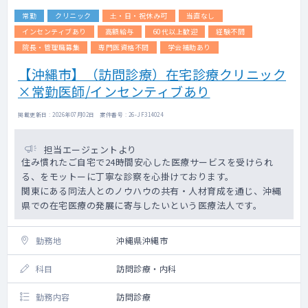
常勤
クリニック
土・日・祝休み可
当直なし
インセンティブあり
高額給与
60代以上歓迎
経験不問
院長・管理職募集
専門医資格不問
学会補助あり
【沖縄市】（訪問診療）在宅診療クリニック
×常勤医師/インセンティブあり
掲載更新日 : 2026年07月02日 案件番号 : 26-JF314024
担当エージェントより
住み慣れたご自宅で24時間安心した医療サービスを受けられ
る、をモットーに丁寧な診察を心掛けております。
関東にある同法人とのノウハウの共有・人材育成を通じ、沖縄
県での在宅医療の発展に寄与したいという医療法人です。
勤務地
沖縄県沖縄市
科目
訪問診療・内科
勤務内容
訪問診療