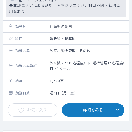
◆北部エリアにある透析・内科クリニック、科目不問・社宅ご
用意あり
勤務地
沖縄県名護市
科目
透析科・腎臓科
勤務内容
外来、透析管理、その他
外来数：～10名程度/日、透析管理15名程度/
勤務内容詳細
日・1クール
■透析管理をメインとしたクリニック、主に
内科外来をご担当頂きます。
給与
1,500万円
■透析は技師・ナースで管理、急変時などバ
イタルチェックがメインです。（登録患者数
勤務日数
週5日（月～金）
30名程度）
■特定健診50～60名/月、予防接種対応有
お気に入り
詳細をみる