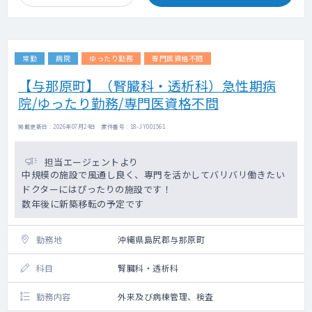
常勤
病院
ゆったり勤務
専門医資格不問
【与那原町】（腎臓科・透析科）急性期病
院/ゆったり勤務/専門医資格不問
掲載更新日 : 2026年07月24日 案件番号 : 18-JY001561
担当エージェントより
中規模の施設で風通し良く、専門を活かしてバリバリ働きたい
ドクターにはぴったりの施設です！
数年後に新築移転の予定です
勤務地
沖縄県島尻郡与那原町
科目
腎臓科・透析科
勤務内容
外来及び病棟管理、検査