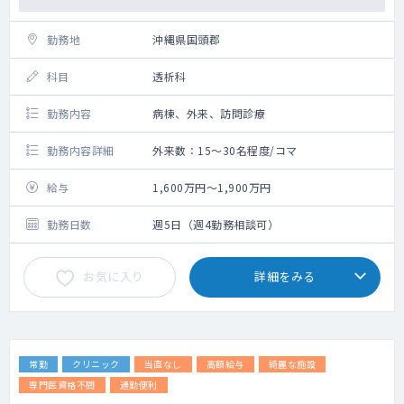
勤務地
沖縄県国頭郡
科目
透析科
勤務内容
病棟、外来、訪問診療
勤務内容詳細
外来数：15～30名程度/コマ
給与
1,600万円～1,900万円
勤務日数
週5日（週4勤務相談可）
お気に入り
詳細をみる
常勤
クリニック
当直なし
高額給与
綺麗な施設
専門医資格不問
通勤便利