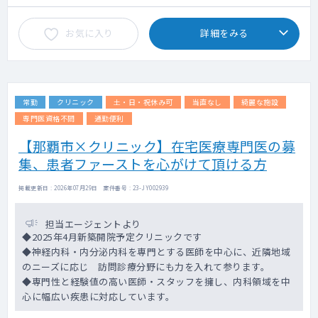
お気に入り
詳細をみる
常勤
クリニック
土・日・祝休み可
当直なし
綺麗な施設
専門医資格不問
通勤便利
【那覇市×クリニック】在宅医療専門医の募
集、患者ファーストを心がけて頂ける方
掲載更新日 : 2026年07月29日 案件番号 : 23-JY002939
担当エージェントより
◆2025年4月新築開院予定クリニックです
◆神経内科・内分泌内科を専門とする医師を中心に、近隣地域
のニーズに応じ 訪問診療分野にも力を入れて参ります。
◆専門性と経験値の高い医師・スタッフを擁し、内科領域を中
心に幅広い疾患に対応しています。