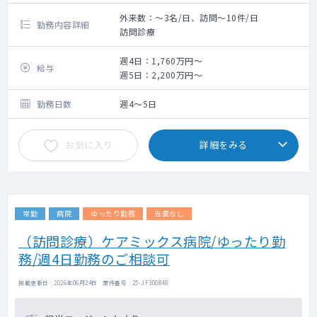
外来数：～3名/日、訪問～10件/日
勤務内容詳細
訪問診療
週4日：1,760万円～
給与
週5日：2,200万円～
勤務日数
週4～5日
お気に入り
詳細をみる
常勤
病院
ゆったり勤務
当直なし
（訪問診療）ケアミックス病院/ゆったり勤
務/週4日勤務のご相談可
掲載更新日 : 2026年06月24日 案件番号 : 25-JF300848