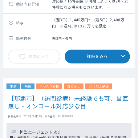
対応数：15件前後 ※時期によっては20～25
勤務内容詳細
件程になる場合もございます。
美容クリニックの問診対応
・脂肪溶解注射
（週3日）1,440万円～（週5日）2,400万
給与
・陰茎注射
円 ※週4日は1920万円を想定
勤務日数
週3日～5日
お気に入り
詳細をみる
常勤
病院
ゆったり勤務
当直なし
60代以上歓迎
【那覇市】（訪問診療）未経験でも可、当直
無し・オンコール対応少な目
掲載更新日 : 2026年07月03日 案件番号 : 25-JF305282
担当エージェントより
■小規模ながら一般から眼科まで診療、落ち着いた環境で地域