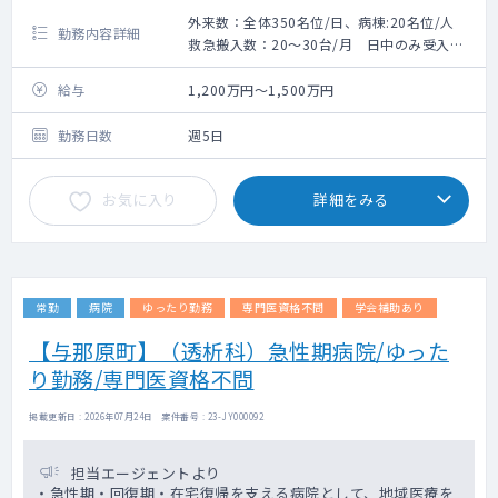
外来数：全体350名位/日、病棟:20名位/人
勤務内容詳細
救急搬入数：20～30台/月 日中のみ受入
手術数：10件前後/月
給与
1,200万円～1,500万円
勤務日数
週5日
お気に入り
詳細をみる
常勤
病院
ゆったり勤務
専門医資格不問
学会補助あり
【与那原町】（透析科）急性期病院/ゆった
り勤務/専門医資格不問
掲載更新日 : 2026年07月24日 案件番号 : 23-JY000092
担当エージェントより
・急性期・回復期・在宅復帰を支える病院として、地域医療を