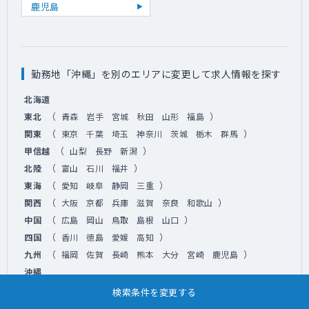
鹿児島
勤務地「沖縄」を別のエリアに変更して求人情報を探す
北海道
（
）
東北
青森
岩手
宮城
秋田
山形
福島
（
）
関東
東京
千葉
埼玉
神奈川
茨城
栃木
群馬
（
）
甲信越
山梨
長野
新潟
（
）
北陸
富山
石川
福井
（
）
東海
愛知
岐阜
静岡
三重
（
）
関西
大阪
京都
兵庫
滋賀
奈良
和歌山
（
）
中国
広島
岡山
鳥取
島根
山口
（
）
四国
香川
徳島
愛媛
高知
（
）
九州
福岡
佐賀
長崎
熊本
大分
宮崎
鹿児島
沖縄
検索条件を変更する