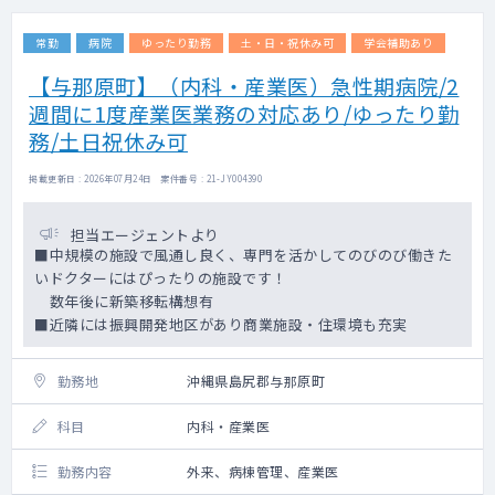
常勤
病院
ゆったり勤務
土・日・祝休み可
学会補助あり
【与那原町】（内科・産業医）急性期病院/2
週間に1度産業医業務の対応あり/ゆったり勤
務/土日祝休み可
掲載更新日 : 2026年07月24日 案件番号 : 21-JY004390
担当エージェントより
■中規模の施設で風通し良く、専門を活かしてのびのび働きた
いドクターにはぴったりの施設です！
数年後に新築移転構想有
■近隣には振興開発地区があり商業施設・住環境も充実
勤務地
沖縄県島尻郡与那原町
科目
内科・産業医
勤務内容
外来、病棟管理、産業医