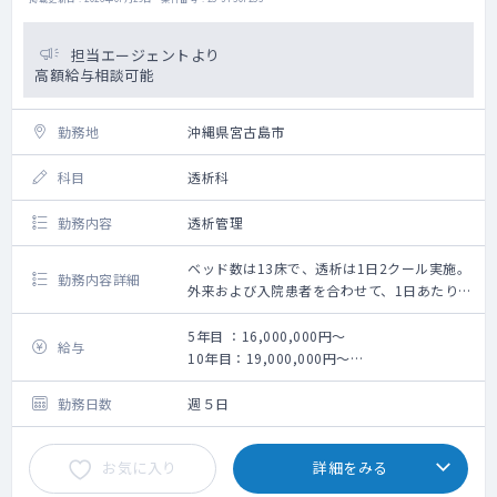
担当エージェントより
高額給与相談可能
勤務地
沖縄県宮古島市
科目
透析科
勤務内容
透析管理
ベッド数は13床で、透析は1日2クール実施。
勤務内容詳細
外来および入院患者を合わせて、1日あたり約
15名の透析を行っています。
透析管理
5年目 ：16,000,000円～
給与
10年目：19,000,000円～
※金額は目安です。当直回数などにより前後
します
勤務日数
週５日
お気に入り
詳細をみる