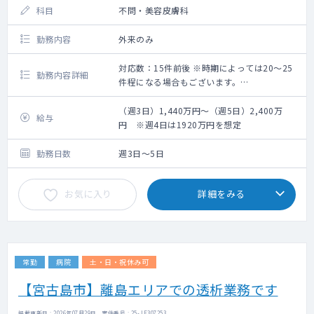
科目
不問・美容皮膚科
勤務内容
外来のみ
対応数：15件前後 ※時期によっては20～25
勤務内容詳細
件程になる場合もございます。
美容クリニックの問診対応
・脂肪溶解注射
（週3日）1,440万円～（週5日）2,400万
給与
・陰茎注射
円 ※週4日は1920万円を想定
勤務日数
週3日～5日
お気に入り
詳細をみる
常勤
病院
土・日・祝休み可
【宮古島市】離島エリアでの透析業務です
掲載更新日 : 2026年07月29日 案件番号 : 25-JF307253