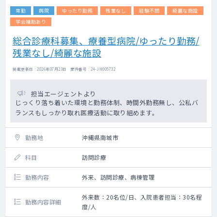
常勤
病院
ゆったり勤務
残業なし
経験不問
綺麗な施設
学会補助あり
総合診療科募集、療養型病院/ゆったり勤務/
残業なし/綺麗な施設
掲載更新日 : 2026年07月23日 案件番号 : 24-JH005732
担当エージェントより
じっくり落ち着いた環境と勤務体制、時間外勤務無し、公私バ
ランスもしっかり取れ医療活動に取り組めます。
勤務地
沖縄県南城市
科目
訪問診療
勤務内容
外来、訪問診療、病棟管理
外来数：20名位/日、入院患者担当：30名程
勤務内容詳細
度/人