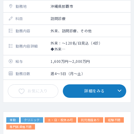
勤務地
沖縄県那覇市
科目
訪問診療
勤務内容
外来、訪問診療、その他
外来：～120名/日見込（4診）
勤務内容詳細
◆外来
120名/4診見込み、1日30名程をご担当
一般内科を含め先生のご専門を活かした診療
給与
1,600万円～2,000万円
をお願い致します。
勤務日数
週4～5日（月～土）
◆訪問診療
近隣ニーズの高まりに応じ、施設往診の増
お気に入り
詳細をみる
加・個人宅～400世帯を目途に対応予定（現
在は1診100名＋8施設）
常勤
クリニック
土・日・祝休み可
託児施設あり
経験不問
専門医資格不問