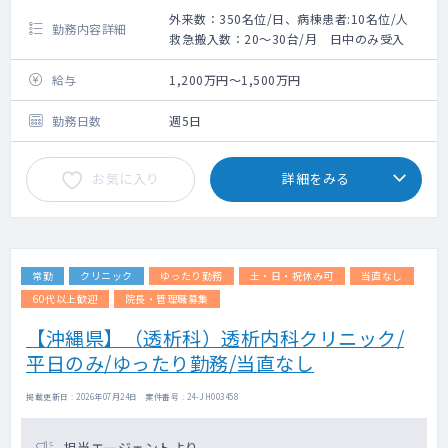
外来数：350名位/日、病棟患者:10名位/人
勤務内容詳細
救急搬入数：20～30台/月 日中のみ受入
給与
1,200万円～1,500万円
勤務日数
週5日
お気に入り
詳細をみる
常勤
クリニック
ゆったり勤務
土・日・祝休み可
当直なし
60代以上歓迎
院長・管理職募集
【沖縄県】（透析科）透析内科クリニック/
平日のみ/ゆったり勤務/当直なし
掲載更新日 : 2026年07月24日 案件番号 : 24-JH003458
担当エージェントより