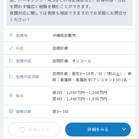
を問わず幅広く経験を積むことができます。
夜間対応に関しては免除も相談できますのでお気軽にお問合せ
ください！
勤務地
沖縄県那覇市
科目
訪問診療
勤務内容
訪問診療、オンコール
訪問件数：居宅8～10件／日（7割以上）、医
勤務内容詳細
師｜看護師・看護助手(アシスタント)の3名チ
ームで訪問
・訪問数：8～10件／日（居宅での診療が7割
週3日：1,080万円～1,200万円
給与
以上）
週4日：1,440万円～1,600万円
・診療時間目安：1件あたり平均20分、居宅
週5日：1,800万円～2,000万円
間移動：5～30分
勤務日数
週3～5日
・訪問エリア：診療所から半径5～6km圏内
・診療体制：医師1名＋看護師＋アシスタント
お気に入り
詳細をみる
1名の3名体制
・医療設備／医療機器：電子カルテ(iPad)、