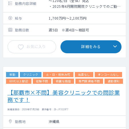
～120名/日（全体）見込
勤務内容詳細
・2025年4月開院開院クリニックでのご勤務
です
・上下部内視鏡検査をメインに、専門外来・
給与
1,700万円～2,100万円
訪問診療オンコール対応もご担当頂きます
・訪問診療は月2コマをご担当
勤務日数
週5日 ※週4日～相談可
・外来は120名/4診見込み、1日30名程を担
当頂きます。※内視鏡検査の件数によって増
お気に入り
詳細をみる
減あり
・外来は一般内科含め先生のご専門を活かし
た診療をお願い致します。
常勤
クリニック
土・日・祝休み可
当直なし
オンコールなし
60代以上歓迎
経験不問
綺麗な施設
専門医資格不問
通勤便利
【那覇市×不問】美容クリニックでの問診業
務です！
掲載更新日 : 2026年07月29日 案件番号 : 26-JF311977
勤務地
沖縄県