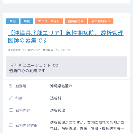
常勤
病院
オンコールなし
症例数充実
学会補助あり
【沖縄県北部エリア】急性期病院、透析管理
医師の募集です
掲載更新日 : 2026年07月29日 案件番号 : 25-JF308170
担当エージェントより
透析中心の勤務です
勤務地
沖縄県名護市
科目
透析科
勤務内容
透析管理
透析管理が主ですが、業務に慣れて余裕があ
勤務内容詳細
れば、病棟管理、外来（腎臓・腹膜透析等）