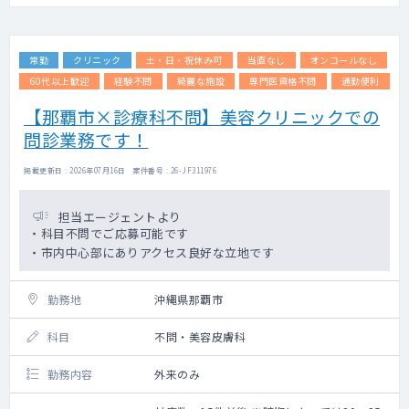
ポータブルエコー、ポータブル心電図
・診療内容：オピオイド、持続麻薬投与、膀
胱・腎盂留置カテーテル、人工肛門・気管・
常勤
クリニック
土・日・祝休み可
当直なし
オンコールなし
カニューレ交換、人工呼吸器、
在宅酸素、経管栄養、 胃瘻交換、末梢点
60代以上歓迎
経験不問
綺麗な施設
専門医資格不問
通勤便利
滴、中心静脈栄養・CVポート管理、褥瘡、外
【那覇市×診療科不問】美容クリニックでの
科的処置(胸水穿刺・腹水穿刺)、
問診業務です！
自己導尿指導、各種予防接種など
・オンコール：原則として、ファースト対応
は看護師、セカンドを医師が対応
掲載更新日 : 2026年07月16日 案件番号 : 26-JF311976
・待機手当10,000円／日 ・出動手当
10,000円／回
担当エージェントより
・科目不問でご応募可能です
・市内中心部にありアクセス良好な立地です
勤務地
沖縄県那覇市
科目
不問・美容皮膚科
勤務内容
外来のみ