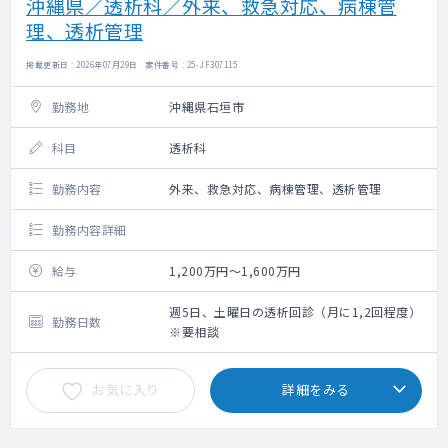
沖縄県／透析科／外来、救急対応、病棟管
理、透析管理
掲載更新日 : 2026年07月29日 案件番号 : 25-JF307115
勤務地
沖縄県石垣市
科目
透析科
勤務内容
外来、救急対応、病棟管理、透析管理
勤務内容詳細
給与
1,200万円～1,600万円
週5日、土曜日の透析回診（月に1,2回程度）
勤務日数
※要相談
お気に入り
詳細をみる