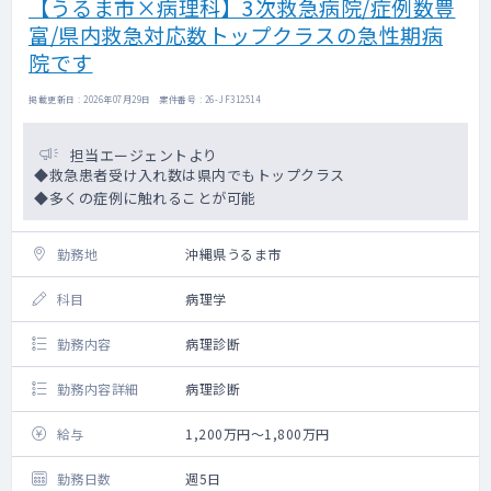
【うるま市×病理科】3次救急病院/症例数豊
富/県内救急対応数トップクラスの急性期病
院です
掲載更新日 : 2026年07月29日 案件番号 : 26-JF312514
担当エージェントより
◆救急患者受け入れ数は県内でもトップクラス
◆多くの症例に触れることが可能
勤務地
沖縄県うるま市
科目
病理学
勤務内容
病理診断
勤務内容詳細
病理診断
給与
1,200万円～1,800万円
勤務日数
週5日