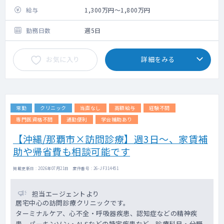
給与
1,300万円～1,800万円
勤務日数
週5日
お気に入り
詳細をみる
常勤
クリニック
当直なし
高額給与
経験不問
専門医資格不問
通勤便利
学会補助あり
【沖縄/那覇市×訪問診療】週3日～、家賃補
助や帰省費も相談可能です
掲載更新日 : 2026年07月21日 案件番号 : 26-JF314451
担当エージェントより
居宅中心の訪問診療クリニックです。
ターミナルケア、心不全・呼吸器疾患、認知症などの精神疾
患、パーキンソン・ALSなどの特定疾患など、診療科目・分野