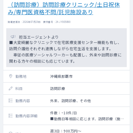
（訪問診療）訪問診療クリニック/土日祝休
み/専門医資格不問/託児施設あり
掲載更新日 : 2026年07月29日 案件番号 : 24-JY005890
担当エージェントより
■大変綺麗なクリニックで在宅医療支援センター機能も有し、
訪問介護他それぞれ連携しながら在宅生活を支援します。
専従の医療ソーシャルワーカーも配置し、外来や訪問診療に
関わる方々の相談にも応じています。
勤務地
沖縄県那覇市
科目
訪問診療
勤務内容
外来、訪問診療、その他
件数：~10件/日
勤務内容詳細
■勤務日等相談に応じます、訪問診療（施設
及び個人宅 ほぼ半分）にご興味のある方は
一度お問い合わせください。
週3日：900万円～