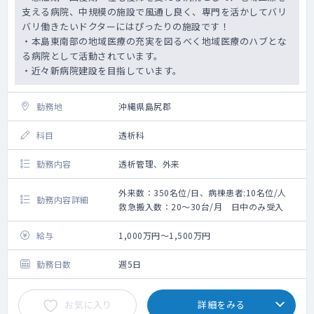
支える病院、中規模の施設で風通し良く、専門を活かしてバリ
バリ働きたいドクターにはぴったりの施設です！
・本島東南部の地域医療の充実を図るべく地域医療のハブとな
る病院として活動されています。
・近々新病院建設を目指しています。
勤務地
沖縄県島尻郡
科目
透析科
勤務内容
透析管理、外来
外来数：350名位/日、病棟患者:10名位/人
勤務内容詳細
救急搬入数：20～30台/月 日中のみ受入
給与
1,000万円～1,500万円
勤務日数
週5日
お気に入り
詳細をみる