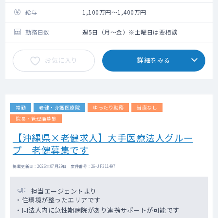
もお願いしたいです
給与
1,100万円～1,400万円
勤務日数
週5日（月～金）※土曜日は要相談
お気に入り
詳細をみる
常勤
老健・介護医療院
ゆったり勤務
当直なし
院長・管理職募集
【沖縄県×老健求人】大手医療法人グルー
プ 老健募集です
掲載更新日 : 2026年07月29日 案件番号 : 26-JF311497
担当エージェントより
・住環境が整ったエリアです
・同法人内に急性期病院があり連携サポートが可能です