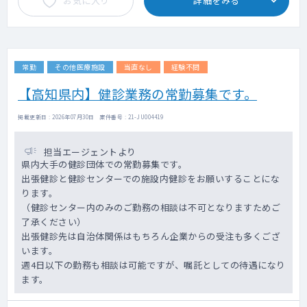
お気に入り
詳細をみる
常勤
その他医療施設
当直なし
経験不問
【高知県内】健診業務の常勤募集です。
掲載更新日 : 2026年07月30日 案件番号 : 21-JU004419
担当エージェントより
県内大手の健診団体での常勤募集です。
出張健診と健診センターでの施設内健診をお願いすることにな
ります。
（健診センター内のみのご勤務の相談は不可となりますためご
了承ください）
出張健診先は自治体関係はもちろん企業からの受注も多くござ
います。
週4日以下の勤務も相談は可能ですが、嘱託としての待遇になり
ます。