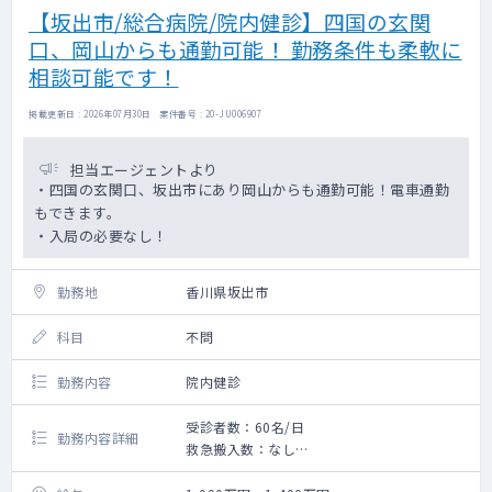
【坂出市/総合病院/院内健診】四国の玄関
口、岡山からも通勤可能！ 勤務条件も柔軟に
相談可能です！
掲載更新日 : 2026年07月30日 案件番号 : 20-JU006907
担当エージェントより
・四国の玄関口、坂出市にあり岡山からも通勤可能！電車通勤
もできます。
・入局の必要なし！
勤務地
香川県坂出市
科目
不問
勤務内容
院内健診
受診者数：60名/日
勤務内容詳細
救急搬入数：なし
手術数：なし