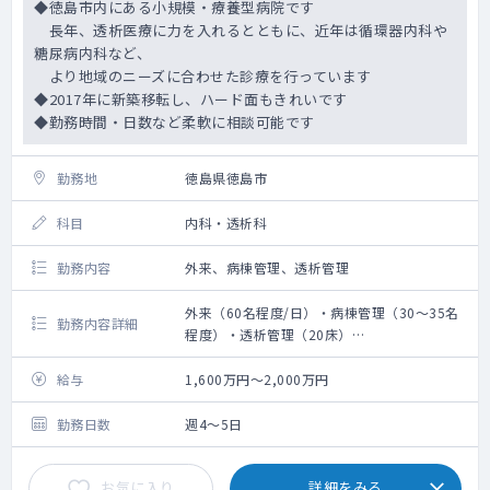
◆徳島市内にある小規模・療養型病院です
長年、透析医療に力を入れるとともに、近年は循環器内科や
糖尿病内科など、
より地域のニーズに合わせた診療を行っています
◆2017年に新築移転し、ハード面もきれいです
◆勤務時間・日数など柔軟に相談可能です
勤務地
徳島県徳島市
科目
内科・透析科
勤務内容
外来、病棟管理、透析管理
外来（60名程度/日）・病棟管理（30～35名
勤務内容詳細
程度）・透析管理（20床）
救急搬入数：ありません
手術数：ありません
給与
1,600万円～2,000万円
勤務日数
週4～5日
お気に入り
詳細をみる