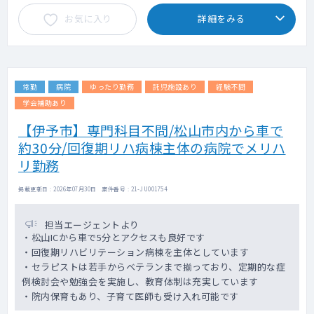
お気に入り
詳細をみる
常勤
病院
ゆったり勤務
託児施設あり
経験不問
学会補助あり
【伊予市】専門科目不問/松山市内から車で
約30分/回復期リハ病棟主体の病院でメリハ
リ勤務
掲載更新日 : 2026年07月30日 案件番号 : 21-JU001754
担当エージェントより
・松山ICから車で5分とアクセスも良好です
・回復期リハビリテーション病棟を主体としています
・セラピストは若手からベテランまで揃っており、定期的な症
例検討会や勉強会を実施し、教育体制は充実しています
・院内保育もあり、子育て医師も受け入れ可能です