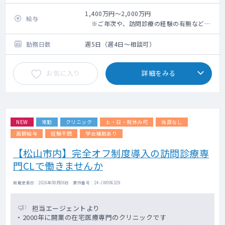
手術数：なし
市内のクリニック及びサテライトクリニック
1,400万円～2,000万円
給与
（車で30分程度）での勤務をお願いいたしま
※ご年次や、訪問診療の経験の有無などに
す。
より変動
勤務日数
週5日（週4日～相談可）
≪高知市内≫
外来10名程度/日
お気に入り
詳細をみる
訪問180名程度
※訪問がメインのクリニックです。
≪近隣市内≫
外来30名程度/日
NEW
常勤
クリニック
土・日・祝休み可
当直なし
訪問30名程度
※外来がメインのクリニックです。（クラー
高額給与
経験不問
学会補助あり
クがつきます。）
【松山市内】完全オフ制度導入の訪問診療専
門CLで働きませんか
≪訪問新診療について≫
訪問診療は施設がメインで、法人の10施設
（約200名）を回って頂くこととなります。
掲載更新日 : 2026年08月06日 案件番号 : 24-JW006329
訪問はナースが運転いたします。
担当エージェントより
・2000年に開業の在宅医療専門のクリニックです