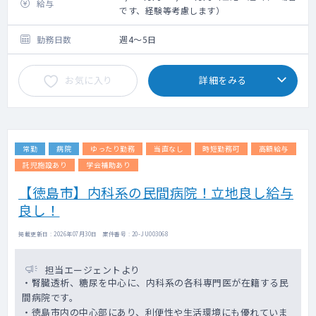
給与
です、経験等考慮します）
勤務日数
週4～5日
お気に入り
詳細をみる
常勤
病院
ゆったり勤務
当直なし
時短勤務可
高額給与
託児施設あり
学会補助あり
【徳島市】内科系の民間病院！立地良し給与
良し！
掲載更新日 : 2026年07月30日 案件番号 : 20-JU003068
担当エージェントより
・腎臓透析、糖尿を中心に、内科系の各科専門医が在籍する民
間病院です。
・徳島市内の中心部にあり、利便性や生活環境にも優れていま