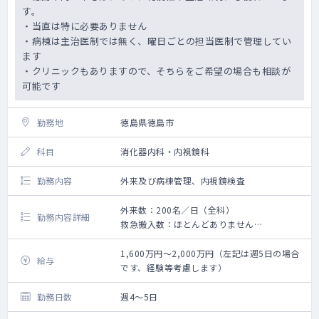
す。
・当直は特に必要ありません
・病棟は主治医制では無く、曜日ごとの担当医制で管理してい
ます
・クリニックもありますので、そちらをご希望の場合も相談が
可能です
勤務地
徳島県徳島市
科目
消化器内科・内視鏡科
勤務内容
外来及び病棟管理、内視鏡検査
外来数：200名／日（全科）
勤務内容詳細
救急搬入数：ほとんどありません
手術数：25件位／月
1,600万円～2,000万円（左記は週5日の場合
給与
です、経験等考慮します）
勤務日数
週4～5日