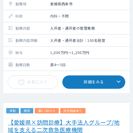
勤務地
愛媛県西条市
科目
内科・不問
勤務内容
入所者・通所者の管理業務
勤務内容詳細
入所者・通所者合計：100名程度
給与
1,000万円～1,200万円
勤務日数
週4～5日
お気に入り
詳細をみる
常勤
病院
週4.5日から
託児施設あり
【愛媛県×訪問診療】大手法人グループ/地
域を支える二次救急医療機関