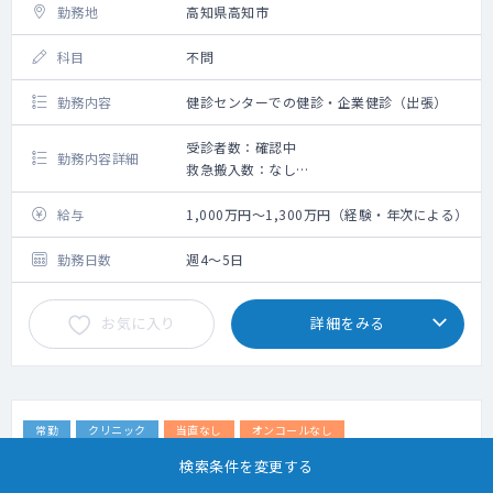
勤務地
高知県高知市
科目
不問
勤務内容
健診センターでの健診・企業健診（出張）
受診者数：確認中
勤務内容詳細
救急搬入数：なし
手術数：なし
給与
1,000万円～1,300万円（経験・年次による）
勤務日数
週4～5日
お気に入り
詳細をみる
常勤
クリニック
当直なし
オンコールなし
検索条件を変更する
【松山市】高額求人！！アクセス良好【経験