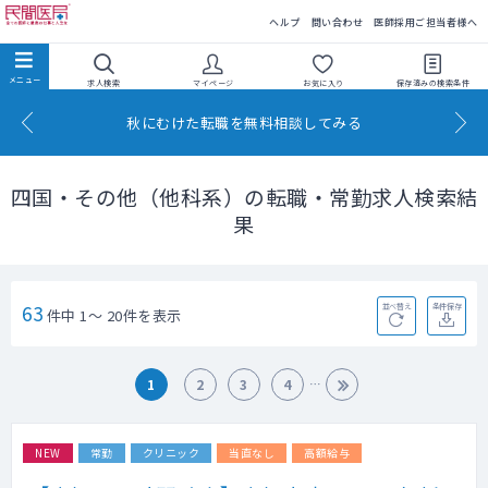
民間医局
ヘルプ
問い合わせ
医師採用ご担当者様へ
求人検索
マイページ
お気に入り
保存済みの
検索条件
秋にむけた転職を無料相談してみる
四国・その他（他科系）の転職・常勤求人検索結
果
63
並べ替え
条件保存
件中 1～ 20件を表示
1
2
3
4
NEW
常勤
クリニック
当直なし
高額給与