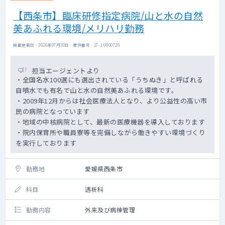
【西条市】臨床研修指定病院/山と水の自然
美あふれる環境/メリハリ勤務
掲載更新日 : 2026年07月30日 案件番号 : 17-JU000720
担当エージェントより
・全国名水100選にも選出されている「うちぬき」と呼ばれる
自噴水でも有名で山と水の自然美あふれる環境です。
・2009年12月からは社会医療法人となり、より公益性の高い市
民の病院となっています
・地域の中核病院として、最新の医療機器を導入しております
・院内保育所や職員寮等を完備しながら働きやすい環境づくり
を実行しております
勤務地
愛媛県西条市
科目
透析科
勤務内容
外来及び病棟管理