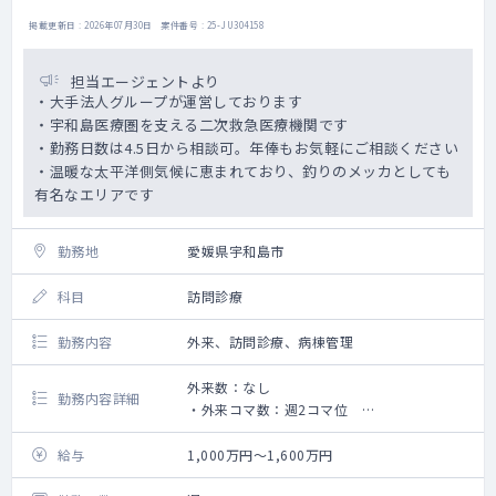
掲載更新日 : 2026年07月30日 案件番号 : 25-JU304158
担当エージェントより
・大手法人グループが運営しております
・宇和島医療圏を支える二次救急医療機関です
・勤務日数は4.5日から相談可。年俸もお気軽にご相談ください
・温暖な太平洋側気候に恵まれており、釣りのメッカとしても
有名なエリアです
勤務地
愛媛県宇和島市
科目
訪問診療
勤務内容
外来、訪問診療、病棟管理
外来数：なし
勤務内容詳細
・外来コマ数：週2コマ位
・病棟担当数：10床くらい
・主な訪問先：居宅と施設
給与
1,000万円～1,600万円
・その他：内科外来、病棟対応もお願いいた