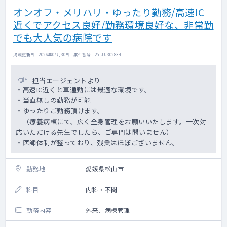
オンオフ・メリハリ・ゆったり勤務/高速IC
近くでアクセス良好/勤務環境良好な、非常勤
でも大人気の病院です
掲載更新日 : 2026年07月30日 案件番号 : 25-JU302834
担当エージェントより
・高速IC近くと車通勤には最適な環境です。
・当直無しの勤務が可能
・ゆったりご勤務頂けます。
（療養病棟にて、広く全身管理をお願いいたします。一次対
応いただける先生でしたら、ご専門は問いません）
・医師体制が整っており、残業はほぼございません。
勤務地
愛媛県松山市
科目
内科・不問
勤務内容
外来、病棟管理