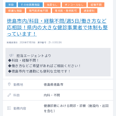
常勤
その他医療施設
当直なし
オンコールなし
経験不問
綺麗な施設
専門医資格不問
専攻医・専修医可
通勤便利
徳島市内/科目・経験不問/週5日/働き方など
応相談！県内の大きな健診事業者で体制も整
っています！
掲載更新日 : 2026年07月30日 案件番号 : 25-JU301106
担当エージェントより
◆科目・経験不問！
◆働き方などご希望があればご相談ください！
◆徳島市内で通勤にも便利な立地です！
勤務地
徳島県徳島市
科目
内科・不問
健康診断における問診・診察（施設内・巡回
勤務内容
を含む）