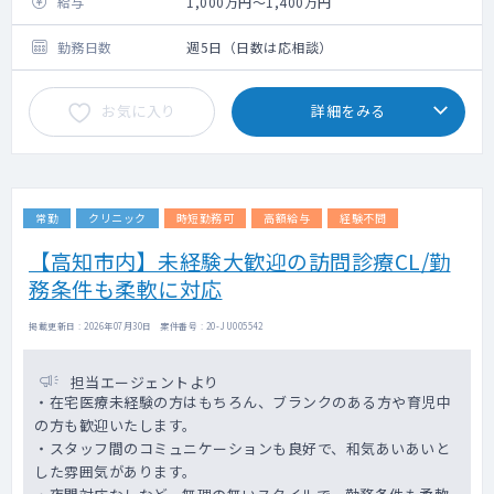
総合病院の中にある健診センターでの勤務で
給与
1,000万円～1,400万円
す。
基本的に、2診体制にて健診・ドックの診察、
勤務日数
週5日（日数は応相談）
読影、結果説明等を行って頂きます。
お気に入り
詳細をみる
常勤
クリニック
時短勤務可
高額給与
経験不問
【高知市内】未経験大歓迎の訪問診療CL/勤
務条件も柔軟に対応
掲載更新日 : 2026年07月30日 案件番号 : 20-JU005542
担当エージェントより
・在宅医療未経験の方はもちろん、ブランクのある方や育児中
の方も歓迎いたします。
・スタッフ間のコミュニケーションも良好で、和気あいあいと
した雰囲気があります。