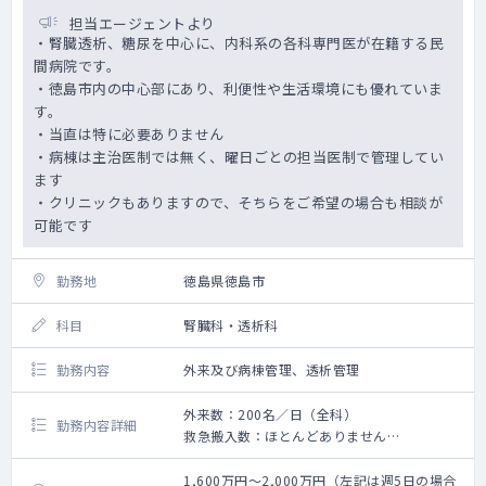
担当エージェントより
・腎臓透析、糖尿を中心に、内科系の各科専門医が在籍する民
間病院です。
・徳島市内の中心部にあり、利便性や生活環境にも優れていま
す。
・当直は特に必要ありません
・病棟は主治医制では無く、曜日ごとの担当医制で管理してい
ます
・クリニックもありますので、そちらをご希望の場合も相談が
可能です
勤務地
徳島県徳島市
科目
腎臓科・透析科
勤務内容
外来及び病棟管理、透析管理
外来数：200名／日（全科）
勤務内容詳細
救急搬入数：ほとんどありません
手術数：25件位／月
1,600万円～2,000万円（左記は週5日の場合