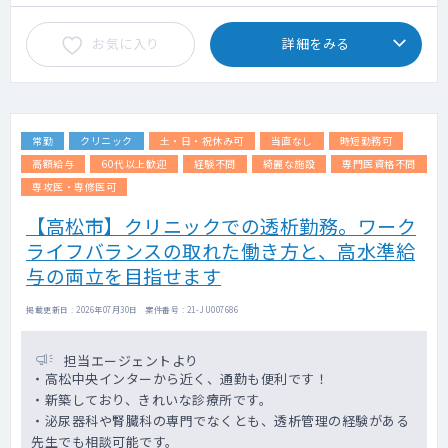
お気に入り
詳細をみる
常勤
クリニック
土・日・祝休み可
当直なし
時短勤務可
高額給与
60代以上歓迎
経験不問
綺麗な施設
専門医資格不問
専攻医・専修医可
【高松市】クリニックでの透析勤務。ワーク
ライフバランスの取れた働き方と、高水準給
与の両立を目指せます
掲載更新日 : 2026年07月30日 案件番号 : 21-JU007686
担当エージェントより
・高松中央インターから近く、通勤も便利です！
・新築しており、きれいな診療所です。
・泌尿器科や腎臓科の専門でなくとも、透析管理の経験がある
先生でも相談可能です。