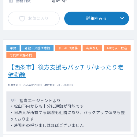
勤務日数
週4～5日
め輪番制で対応して頂くことになりますが、
患者様からのファーストコールは、昼間（休
お気に入り
詳細をみる
日も）は事務職員が、夜間は看護師が対応。
その上で当番医師に連絡をするという形にな
っています。（オンコール担当頻度は平日週1
回・週末が月1回ほど）
常勤
老健・介護医療院
ゆったり勤務
当直なし
60代以上歓迎
専門医資格不問
【西条市】後方支援もバッチリ/ゆったり老
健勤務
掲載更新日 : 2026年07月30日 案件番号 : 23-JU000885
担当エージェントより
・松山市内からも十分に通勤が可能です
・同法人が所有する病院も近隣にあり、バックアップ体制も整
っております
・時間外の呼び出しはほぼございません