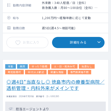
外来数：340人程度／日（全科）
勤務内容詳細
救急搬入数：月80～100台位（全科）
手術症例数：あり
給与
1,200万円～経験年数に応じて変動
勤務日数
週5日(週4.5～相談可能)
お気に入り
詳細をみる
常勤
病院
ゆったり勤務
土・日・祝休み可
当直なし
時短勤務可
60代以上歓迎
綺麗な施設
専門医資格不問
◎週4日*当直なし◎ 徳島市内の療養型病院／
透析管理・内科外来がメインです
掲載更新日 : 2026年07月30日 案件番号 : 21-JU001395
担当エージェントより