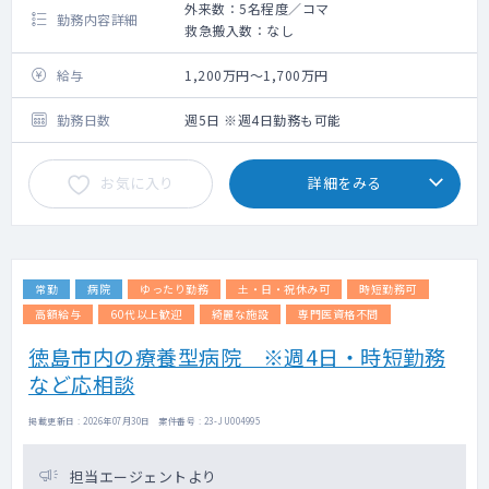
外来数：5名程度／コマ
勤務内容詳細
救急搬入数：なし
給与
1,200万円～1,700万円
勤務日数
週5日 ※週4日勤務も可能
お気に入り
詳細をみる
常勤
病院
ゆったり勤務
土・日・祝休み可
時短勤務可
高額給与
60代以上歓迎
綺麗な施設
専門医資格不問
徳島市内の療養型病院 ※週4日・時短勤務
など応相談
掲載更新日 : 2026年07月30日 案件番号 : 23-JU004995
担当エージェントより