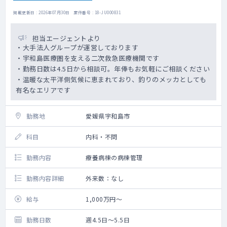
掲載更新日 : 2026年07月30日 案件番号 : 18-JU000831
担当エージェントより
・大手法人グループが運営しております
・宇和島医療圏を支える二次救急医療機関です
・勤務日数は4.5日から相談可。年俸もお気軽にご相談ください
・温暖な太平洋側気候に恵まれており、釣りのメッカとしても
有名なエリアです
勤務地
愛媛県宇和島市
科目
内科・不問
勤務内容
療養病棟の病棟管理
勤務内容詳細
外来数：なし
給与
1,000万円～
勤務日数
週4.5日～5.5日