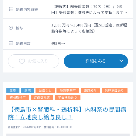
【施設内】総受診者数：70名（日）/【巡
勤務内容詳細
回】受診者数：健診先によって変動します
【施設健診】
施設内の健康診断・人間ドックの診察をお願
1,100万円～1,400万円（週5日想定、医師経
給与
いします。
験年数等によって応相談）
【巡回健診】
勤務日数
週5日～
・受付終了時間から30分後くらいまでをご勤
務時間としております
お気に入り
詳細をみる
・健診先：徳島県内
・受診者；協会けんぽ加入者の被扶養者の方
が主となります
・依頼元の常勤医師、または健診担当職員が
常勤
病院
当直なし
時短勤務可
高額給与
託児施設あり
はじめに説明を行った後、診察をお願いする
形になります。
資格取得可
症例数充実
学会補助あり
・心電図やレントゲンなどの撮影がある場合
【徳島市×腎臓科・透析科】内科系の民間病
も、後日、施設で二次読影を行いますので、
院！立地良し給与良し！
巡回先では読影を行っていただかなくて問題
ございません。
・白衣・聴診器は依頼元でもご用意可能です
掲載更新日 : 2026年07月30日 案件番号 : 16-JU001136