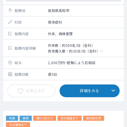
勤務地
高知県高知市
科目
感染症科
勤務内容
外来、病棟管理
外来数：約500名/日（全科）
勤務内容詳細
救急搬入数：約20台/日（全科）
手術数：約2500件/年間
給与
1,000万円~経験により応相談
勤務日数
週5日
お気に入り
詳細をみる
常勤
病院
週4.5日から
託児施設あり
症例数充実
学会補助あり