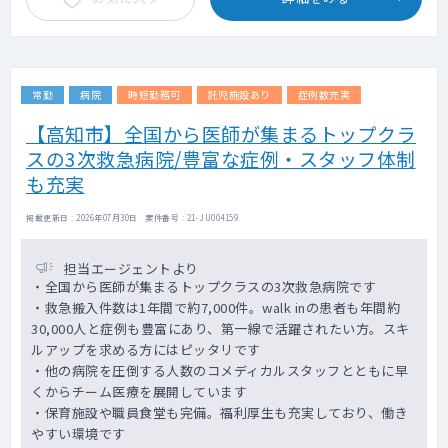
常勤
病院
時短勤務可
託児施設あり
症例数充実
【高知市】全国から医師が集まるトップクラ
スの3次救急病院/豊富な症例・スタッフ体制
も充実
掲載更新日 : 2026年07月30日 案件番号 : 21-JU004159
担当エージェントより
・全国から医師が集まるトップクラスの3次救急病院です
・救急搬入件数は1年間で約7,000件。walk inの患者も年間約
30,000人と症例も豊富にあり、第一線で活躍されたい方。スキ
ルアップを求める方にはピッタリです
・他の病院を圧倒する人数のコメディカルスタッフとともに早
くからチーム医療を展開しています
・保育施設や職員食堂も完備。福利厚生も充実しており、働き
やすい環境です