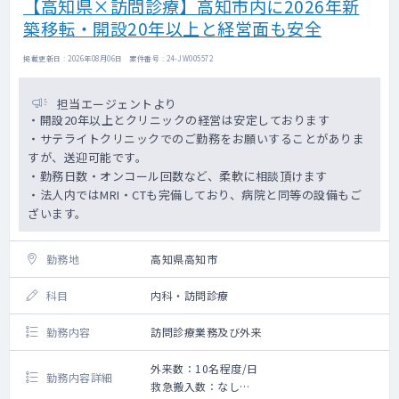
【高知県×訪問診療】高知市内に2026年新
築移転・開設20年以上と経営面も安全
掲載更新日 : 2026年08月06日 案件番号 : 24-JW005572
担当エージェントより
・開設20年以上とクリニックの経営は安定しております
・サテライトクリニックでのご勤務をお願いすることがありま
すが、送迎可能です。
・勤務日数・オンコール回数など、柔軟に相談頂けます
・法人内ではMRI・CTも完備しており、病院と同等の設備もご
ざいます。
勤務地
高知県高知市
科目
内科・訪問診療
勤務内容
訪問診療業務及び外来
外来数：10名程度/日
勤務内容詳細
救急搬入数：なし