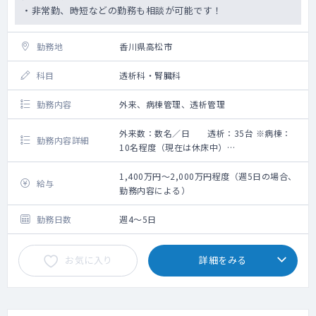
・非常勤、時短などの勤務も相談が可能です！
勤務地
香川県高松市
科目
透析科・腎臓科
勤務内容
外来、病棟管理、透析管理
外来数：数名／日 透析：35台 ※病棟：
勤務内容詳細
10名程度（現在は休床中）
手術数：なし
・透析は午前1クールになります。
1,400万円～2,000万円程度（週5日の場合、
給与
・空いた時間で入院患者の回診や、訪問診療
勤務内容による）
などをお願いすることがございます。
※あくまでも透析管理が中心となりま
勤務日数
週4～5日
す。
透析管理以外の勤務内容については、
お気に入り
詳細をみる
先生のご希望をお聞きし相談のうえ決定とな
ります。