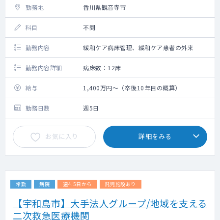
勤務地
香川県観音寺市
科目
不問
勤務内容
緩和ケア病床管理、緩和ケア患者の外来
勤務内容詳細
病床数：12床
給与
1,400万円～（卒後10年目の概算）
勤務日数
週5日
お気に入り
詳細をみる
常勤
病院
週4.5日から
託児施設あり
【宇和島市】大手法人グループ/地域を支える
二次救急医療機関