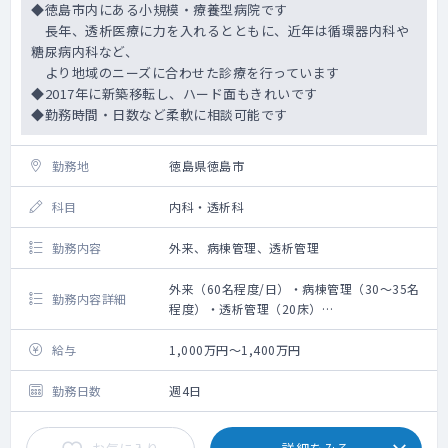
◆徳島市内にある小規模・療養型病院です
長年、透析医療に力を入れるとともに、近年は循環器内科や
糖尿病内科など、
より地域のニーズに合わせた診療を行っています
◆2017年に新築移転し、ハード面もきれいです
◆勤務時間・日数など柔軟に相談可能です
勤務地
徳島県徳島市
科目
内科・透析科
勤務内容
外来、病棟管理、透析管理
外来（60名程度/日）・病棟管理（30～35名
勤務内容詳細
程度）・透析管理（20床）
救急搬入数：ありません
手術数：ありません
給与
1,000万円～1,400万円
勤務日数
週4日