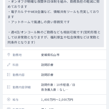
・オンオフが明確な夜間休日体制を組み、勤務負担の軽減に努
めております
・電子カルテやWEB会議など、情報共有ツールも充実しており
ます
・アットホームで風通しの良い雰囲気です
・週4日/オンコール無のご勤務なども相談可能です(契約形態と
しては非常勤となりますが、福利厚生や社会保険などは常勤と
同条件となります）
勤務地
愛媛県松山市
科目
訪問診療
勤務内容
訪問診療
訪問件数：10件程度／日
勤務内容詳細
救急搬入数：なし
個人宅７割、施設3割程度です
給与
1,400万円～2,000万円
オンコールに関しては、24時間体制であるた