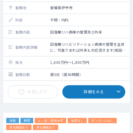
勤務地
愛媛県伊予市
科目
不問・内科
勤務内容
回復期リハ病棟の管理及び外来
回復期リハビリテーション病棟の管理を主体
勤務内容詳細
に、可能であれば外来も対応頂きます(相談可
能)
給与
1,600万円～1,800万円
勤務日数
週5日（週40時間）
お気に入り
詳細をみる
常勤
病院
土・日・祝休み可
当直なし
オンコールなし
託児施設あり
学会補助あり