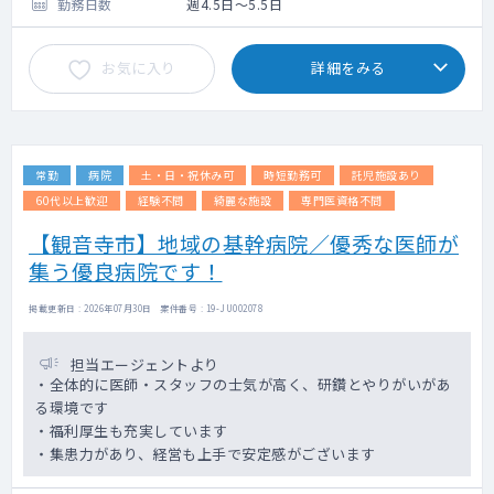
します
勤務日数
週4.5日～5.5日
お気に入り
詳細をみる
常勤
病院
土・日・祝休み可
時短勤務可
託児施設あり
60代以上歓迎
経験不問
綺麗な施設
専門医資格不問
【観音寺市】地域の基幹病院／優秀な医師が
集う優良病院です！
掲載更新日 : 2026年07月30日 案件番号 : 19-JU002078
担当エージェントより
・全体的に医師・スタッフの士気が高く、研鑽とやりがいがあ
る環境です
・福利厚生も充実しています
・集患力があり、経営も上手で安定感がございます