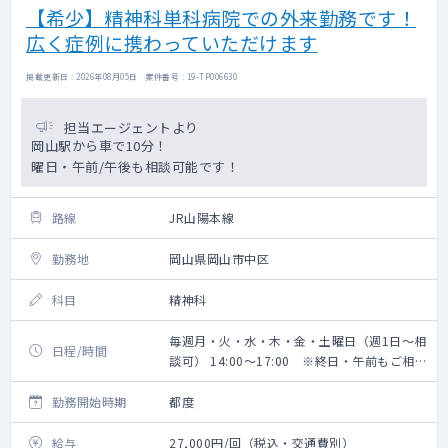
【希少】精神科単科病院での外来勤務です！
広く症例に携わっていただけます
掲載更新日 : 2026年08月05日 案件番号 : 19-TP006630
担当エージェントより
岡山駅から車で10分！
曜日・午前/午後も相談可能です！
路線
JR山陽本線
勤務地
岡山県岡山市中区
科目
精神科
毎週月・火・水・木・金・土曜日（週1日～相
日程/時間
談可） 14:00～17:00 ※終日・午前もご相
談可能です
勤務開始時期
都度
給与
27,000円/回（税込・交通費別）