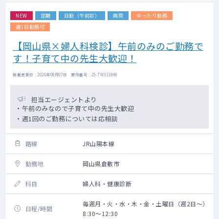
NEW
定期
日勤（午前診）
病院
ゆったり勤務
週1日勤務可
【岡山県×婦人科検診】午前のみのご勤務で
す！子育て中の先生大歓迎！
掲載更新日 : 2026年08月07日 案件番号 : 25-TW311848
担当エージェントより
・午前のみなので子育て中の先生大歓迎
・週1回のご勤務については応相談
路線
JR山陽本線
勤務地
岡山県倉敷市
科目
婦人科・健康診断
毎週月・火・水・木・金・土曜日（週2日～）
日程/時間
8:30～12:30