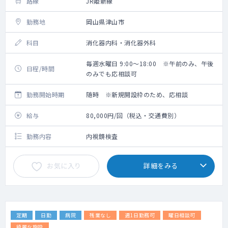
路線
JR姫新線
勤務地
岡山県津山市
科目
消化器内科・消化器外科
毎週水曜日 9:00～18:00 ※午前のみ、午後
日程/時間
のみでも応相談可
勤務開始時期
随時 ※新規開設枠のため、応相談
給与
80,000円/回（税込・交通費別）
勤務内容
内視鏡検査
お気に入り
詳細をみる
定期
日勤
病院
残業なし
週1日勤務可
曜日相談可
綺麗な施設