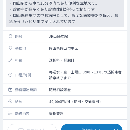
・岡山駅から車で15分圏内であり便利な立地です。
・診療科が数多くあり診療体制が整っております
・岡山医療生協の中核病院として、高度な医療機器を備え、救
急からリハビリまで受け入れています
路線
JR山陽本線
勤務地
岡山県岡山市中区
科目
透析科・腎臓科
毎週水・金・土曜日 9:00～13:00の透析患者
日程/時間
診察終了まで
勤務開始時期
随時相談可能
給与
40,000円/回（税別・交通費別）
勤務内容
透析管理