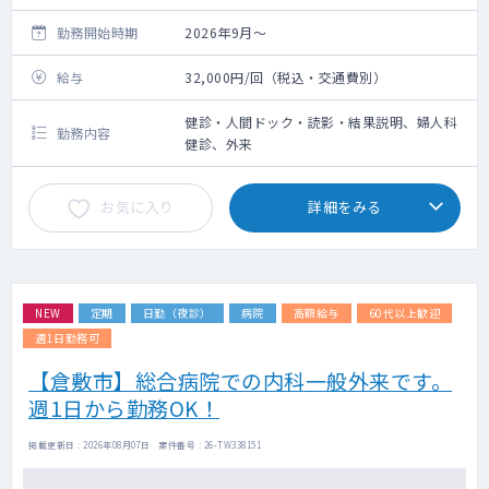
勤務開始時期
2026年9月～
給与
32,000円/回（税込・交通費別）
健診・人間ドック・読影・結果説明、婦人科
勤務内容
健診、外来
お気に入り
詳細をみる
NEW
定期
日勤（夜診）
病院
高額給与
60代以上歓迎
週1日勤務可
【倉敷市】総合病院での内科一般外来です。
週1日から勤務OK！
掲載更新日 : 2026年08月07日 案件番号 : 26-TW338151