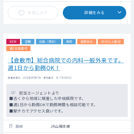
お気に入り
詳細をみる
NEW
定期
日勤（夜診）
病院
高額給与
60代以上歓迎
週1日勤務可
【倉敷市】総合病院での内科一般外来です。
週1日から勤務OK！
掲載更新日 : 2026年08月07日 案件番号 : 26-TW338152
担当エージェントより
■古くから地域に根差した中核病院です。
■週1日から勤務OKで勤務時間も相談可能です。
■駅チカでアクセス良いです。
路線
JR山陽本線