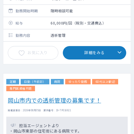
勤務開始時期
随時相談可能
給与
60,000円/回（税別・交通費込）
勤務内容
透析管理
お気に入り
詳細をみる
定期
日勤（午前診）
病院
ゆったり勤務
60代以上歓迎
専門医資格不問
岡山市内での透析管理の募集です！
掲載更新日 : 2026年08月05日 案件番号 : 19-TP016921
担当エージェントより
・岡山市東部の住宅街にある病院です。