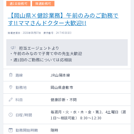
週1日勤務可
隔週勤務可
【岡山県×健診業務】午前のみのご勤務で
す!!ママさんドクター大歓迎!!
掲載更新日 : 2026年08月07日 案件番号 : 24-TH019103
担当エージェントより
・午前のみなので子育て中の先生大歓迎
・週1回のご勤務については応相談
路線
JR山陽本線
勤務地
岡山県倉敷市
科目
健康診断・不問
毎週月・火・水・木・金・第2、4土曜日（週
日程/時間
1日～相談可能） 8:30～12:30
勤務開始時期
随時