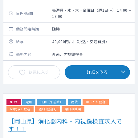
毎週月・水・木・金曜日（週1日～） 14:00～
日程/時間
18:00
勤務開始時期
随時
給与
40,000円/回（税込・交通費別）
勤務内容
外来、内視鏡検査
お気に入り
詳細をみる
NEW
定期
日勤（午前診）
病院
ゆったり勤務
60代以上歓迎
週1日勤務可
曜日相談可
【岡山県】消化器内科・内視鏡検査求人で
す！！