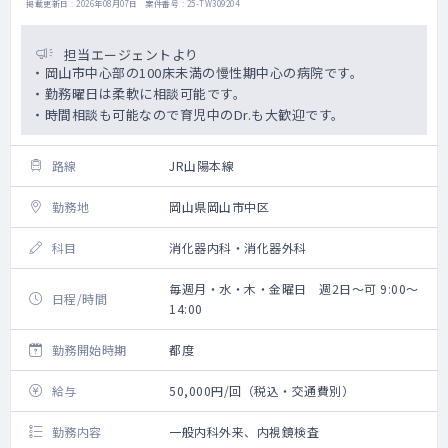
掲載更新日 : 2026年08月07日 案件番号 : 25-TW309204
担当エージェントより
・岡山市中心部の100床未満の慢性期中心の病院です。
・勤務曜日は柔軟に相談可能です。
・時間相談も可能なので育児中のDr.も大歓迎です。
路線
JR山陽本線
勤務地
岡山県岡山市中区
科目
消化器内科・消化器外科
毎週月・水・木・金曜日 週2日～可 9:00～
日程/時間
14:00
勤務開始時期
都度
給与
50,000円/回（税込・交通費別）
勤務内容
一般内科外来、内視鏡検査