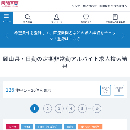
民間医局
ヘルプ
問い合わせ
医師採用ご担当者様へ
求人検索
マイページ
お気に入り
保存済みの
検索条件
希望条件を登録して、医療機関名などの求人詳細をチェッ
ク！登録はこちら
岡山県・日勤の定期非常勤アルバイト求人検索結
果
126
並べ替え
条件保存
件中 1～ 20件を表示
1
2
3
4
5
NEW
定期
日勤（午前診）
病院
ゆったり勤務