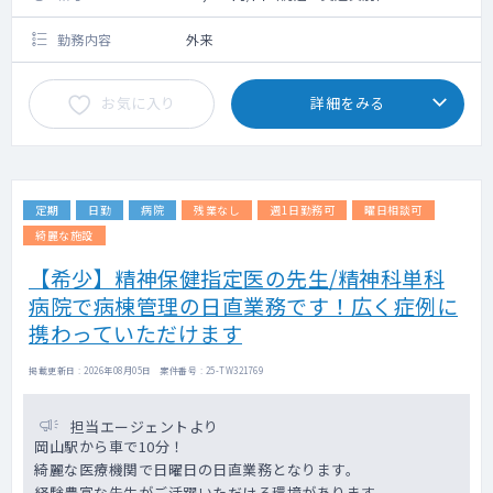
勤務内容
外来
お気に入り
詳細をみる
定期
日勤
病院
残業なし
週1日勤務可
曜日相談可
綺麗な施設
【希少】精神保健指定医の先生/精神科単科
病院で病棟管理の日直業務です！広く症例に
携わっていただけます
掲載更新日 : 2026年08月05日 案件番号 : 25-TW321769
担当エージェントより
岡山駅から車で10分！
綺麗な医療機関で日曜日の日直業務となります。
経験豊富な先生がご活躍いただける環境があります。