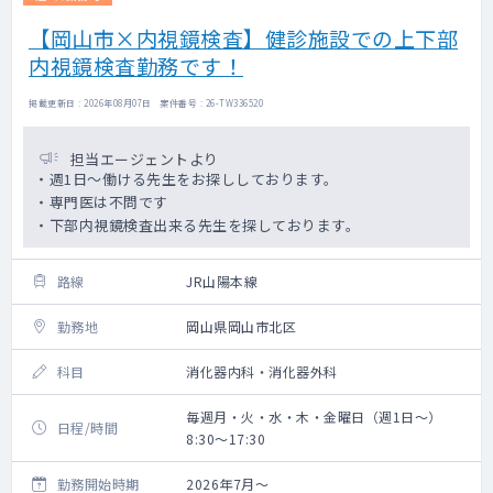
【岡山市×内視鏡検査】健診施設での上下部
内視鏡検査勤務です！
掲載更新日 : 2026年08月07日 案件番号 : 26-TW336520
担当エージェントより
・週1日～働ける先生をお探ししております。
・専門医は不問です
・下部内視鏡検査出来る先生を探しております。
路線
JR山陽本線
勤務地
岡山県岡山市北区
科目
消化器内科・消化器外科
毎週月・火・水・木・金曜日（週1日～）
日程/時間
8:30～17:30
勤務開始時期
2026年7月～