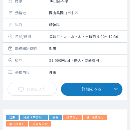
路線
JR山陽本線
勤務地
岡山県岡山市中区
科目
精神科
日程/時間
毎週月・火・水・木・土曜日 9:00～12:30
勤務開始時期
都度
給与
31,500円/回（税込・交通費別）
勤務内容
外来
お気に入り
詳細をみる
定期
日勤（午後診）
病院
残業なし
週1日勤務可
曜日相談可
綺麗な施設