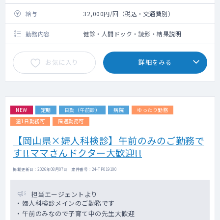
給与
32,000円/回（税込・交通費別）
勤務内容
健診・人間ドック・読影・結果説明
お気に入り
詳細をみる
NEW
定期
日勤（午前診）
病院
ゆったり勤務
週1日勤務可
隔週勤務可
【岡山県×婦人科検診】午前のみのご勤務で
す!!ママさんドクター大歓迎!!
掲載更新日 : 2026年08月07日 案件番号 : 24-TP019100
担当エージェントより
・婦人科検診メインのご勤務です
・午前のみなので子育て中の先生大歓迎