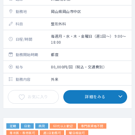
勤務地
岡山県岡山市中区
科目
整形外科
毎週月・水・木・金曜日（週1回～） 9:00～
日程/時間
18:00
勤務開始時期
都度
給与
80,000円/回（税込・交通費別）
勤務内容
外来
お気に入り
詳細をみる
定期
日勤
病院
60代以上歓迎
専門医資格不問
専攻医・専修医可
週1日勤務可
曜日相談可