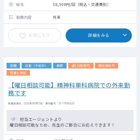
給与
58,500円/回（税込・交通費別）
勤務内容
外来
お気に入り
詳細をみる
定期
日勤（午前診）
病院
週1日勤務可
曜日相談可
綺麗な施設
【曜日相談可能】精神科単科病院での外来勤
務です
掲載更新日 : 2026年08月05日 案件番号 : 19-TP006628
担当エージェントより
曜日相談可能なため、先生のご都合にお応えできます！