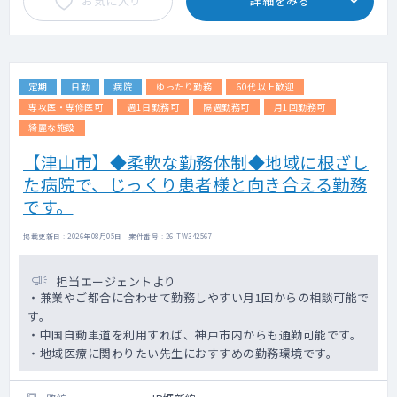
お気に入り
詳細をみる
定期
日勤
病院
ゆったり勤務
60代以上歓迎
専攻医・専修医可
週1日勤務可
隔週勤務可
月1回勤務可
綺麗な施設
【津山市】◆柔軟な勤務体制◆地域に根ざし
た病院で、じっくり患者様と向き合える勤務
です。
掲載更新日 : 2026年08月05日 案件番号 : 26-TW342567
担当エージェントより
・兼業やご都合に合わせて勤務しやすい月1回からの相談可能で
す。
・中国自動車道を利用すれば、神戸市内からも通勤可能です。
・地域医療に関わりたい先生におすすめの勤務環境です。