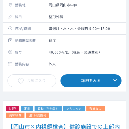
勤務地
岡山県岡山市中区
科目
整形外科
日程/時間
毎週月・水・木・金曜日 9:00～13:00
勤務開始時期
都度
給与
40,000円/回（税込・交通費別）
勤務内容
外来
お気に入り
詳細をみる
NEW
定期
日勤（午前診）
クリニック
残業なし
高額給与
週1日勤務可
【岡山市×内視鏡検査】健診施設での上部内