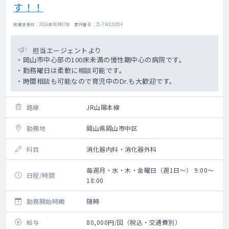
す！！
掲載更新日 : 2026年08月07日 案件番号 : 25-TW321854
担当エージェントより
・岡山市中心部の100床未満の慢性期中心の病院です。
・勤務曜日は柔軟に相談可能です。
・時間相談も可能なので育児中のDr.も大歓迎です。
路線
JR山陽本線
勤務地
岡山県岡山市中区
科目
消化器内科・消化器外科
毎週月・水・木・金曜日（週1日～） 9:00～
日程/時間
18:00
勤務開始時期
随時
給与
80,000円/回（税込・交通費別）