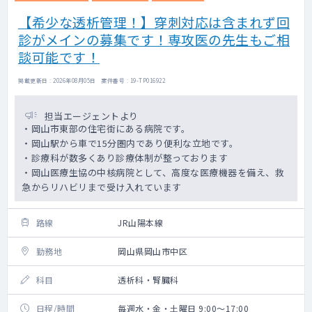
【希少な透析管理！】穿刺対応は含まれず回
診がメインの募集です！専攻医の先生もご相
談可能です！
掲載更新日 : 2026年08月05日 案件番号 : 19-TP016922
担当エージェントより
・岡山市東部の住宅街にある病院です。
・岡山駅から車で15分圏内であり便利な立地です。
・診療科が数多くあり診療体制が整っております
・岡山医療生協の中核病院として、高度な医療機器を備え、救
急からリハビリまで受け入れています
路線
JR山陽本線
勤務地
岡山県岡山市中区
科目
透析科・腎臓科
日程/時間
毎週水・金・土曜日 9:00～17:00