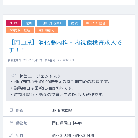
NEW
定期
日勤（午後診）
病院
ゆったり勤務
60代以上歓迎
曜日相談可
【岡山県】消化器内科・内視鏡検査求人で
す！！
掲載更新日 : 2026年08月07日 案件番号 : 25-TW321853
担当エージェントより
・岡山市中心部の100床未満の慢性期中心の病院です。
・勤務曜日は柔軟に相談可能です。
・時間相談も可能なので育児中のDr.も大歓迎です。
路線
JR山陽本線
勤務地
岡山県岡山市中区
科目
消化器内科・消化器外科