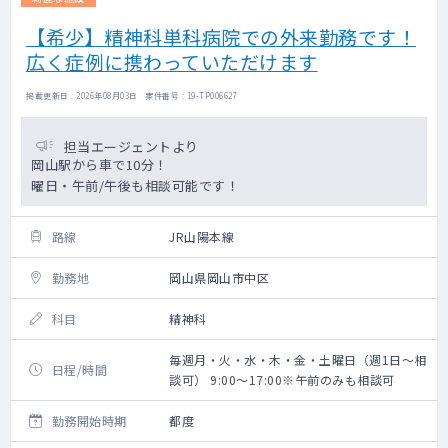
【希少】精神科単科病院での外来勤務です！
広く症例に携わっていただけます
掲載更新日 : 2026年08月03日 案件番号 : 19-TP006627
担当エージェントより
岡山駅から車で10分！
曜日・午前/午後も相談可能です！
路線
JR山陽本線
勤務地
岡山県岡山市中区
科目
精神科
毎週月・火・水・木・金・土曜日（週1日～相
日程/時間
談可） 9:00～17:00※午前のみも相談可
勤務開始時期
都度