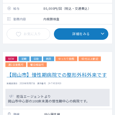
給与
80,000円/回（税込・交通費込）
勤務内容
内視鏡検査
お気に入り
詳細をみる
NEW
定期
日勤
病院
ゆったり勤務
60代以上歓迎
週1日勤務可
曜日相談可
【岡山市】慢性期病院での整形外科外来です
掲載更新日 : 2026年08月07日 案件番号 : 24-TH018419
担当エージェントより
岡山市中心部の100床未満の慢性期中心の病院です。
路線
JR山陽本線