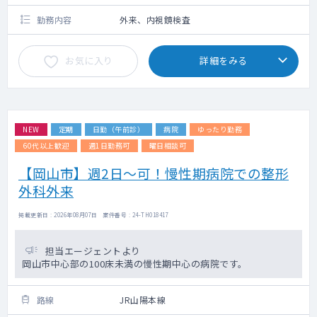
勤務内容
外来、内視鏡検査
お気に入り
詳細をみる
NEW
定期
日勤（午前診）
病院
ゆったり勤務
60代以上歓迎
週1日勤務可
曜日相談可
【岡山市】週2日～可！慢性期病院での整形
外科外来
掲載更新日 : 2026年08月07日 案件番号 : 24-TH018417
担当エージェントより
岡山市中心部の100床未満の慢性期中心の病院です。
路線
JR山陽本線