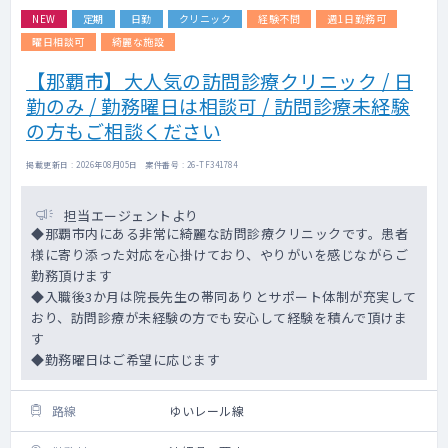
NEW
定期
日勤
クリニック
経験不問
週1日勤務可
曜日相談可
綺麗な施設
【那覇市】大人気の訪問診療クリニック / 日
勤のみ / 勤務曜日は相談可 / 訪問診療未経験
の方もご相談ください
掲載更新日 : 2026年08月05日 案件番号 : 26-TF341784
担当エージェントより
◆那覇市内にある非常に綺麗な訪問診療クリニックです。患者
様に寄り添った対応を心掛けており、やりがいを感じながらご
勤務頂けます
◆入職後3か月は院長先生の帯同ありとサポート体制が充実して
おり、訪問診療が未経験の方でも安心して経験を積んで頂けま
す
◆勤務曜日はご希望に応じます
路線
ゆいレール線