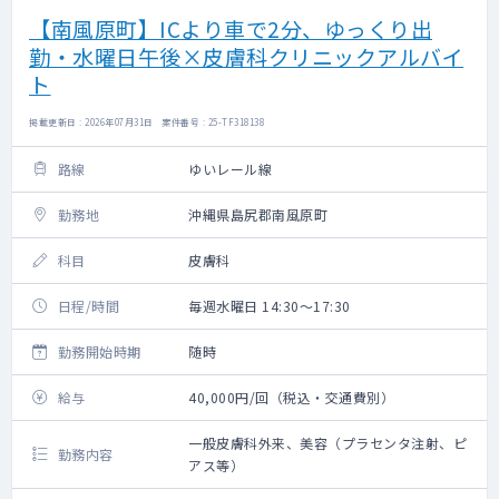
【南風原町】ICより車で2分、ゆっくり出
勤・水曜日午後×皮膚科クリニックアルバイ
ト
掲載更新日 : 2026年07月31日 案件番号 : 25-TF318138
路線
ゆいレール線
勤務地
沖縄県島尻郡南風原町
科目
皮膚科
日程/時間
毎週水曜日 14:30～17:30
勤務開始時期
随時
給与
40,000円/回（税込・交通費別）
一般皮膚科外来、美容（プラセンタ注射、ピ
勤務内容
アス等）