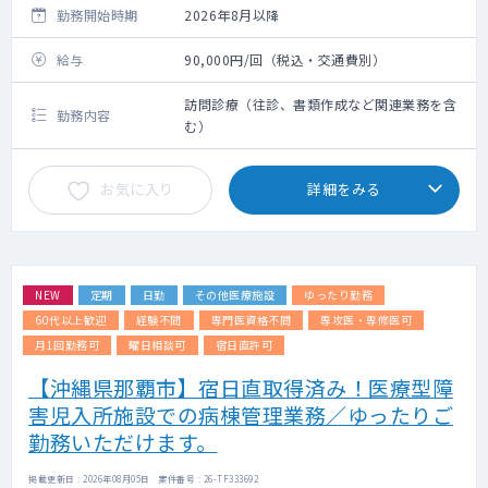
勤務開始時期
2026年8月以降
給与
90,000円/回（税込・交通費別）
訪問診療（往診、書類作成など関連業務を含
勤務内容
む）
お気に入り
詳細をみる
NEW
定期
日勤
その他医療施設
ゆったり勤務
60代以上歓迎
経験不問
専門医資格不問
専攻医・専修医可
月1回勤務可
曜日相談可
宿日直許可
【沖縄県那覇市】宿日直取得済み！医療型障
害児入所施設での病棟管理業務／ゆったりご
勤務いただけます。
掲載更新日 : 2026年08月05日 案件番号 : 26-TF333692