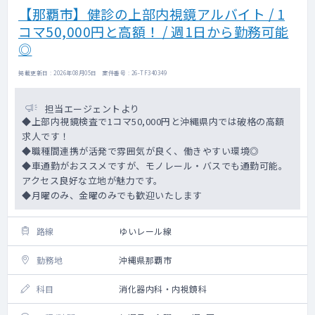
【那覇市】健診の上部内視鏡アルバイト / 1
コマ50,000円と高額！ / 週1日から勤務可能
◎
掲載更新日 : 2026年08月05日 案件番号 : 26-TF340349
担当エージェントより
◆上部内視鏡検査で1コマ50,000円と沖縄県内では破格の高額
求人です！
◆職種間連携が活発で雰囲気が良く、働きやすい環境◎
◆車通勤がおススメですが、モノレール・バスでも通勤可能。
アクセス良好な立地が魅力です。
◆月曜のみ、金曜のみでも歓迎いたします
路線
ゆいレール線
勤務地
沖縄県那覇市
科目
消化器内科・内視鏡科