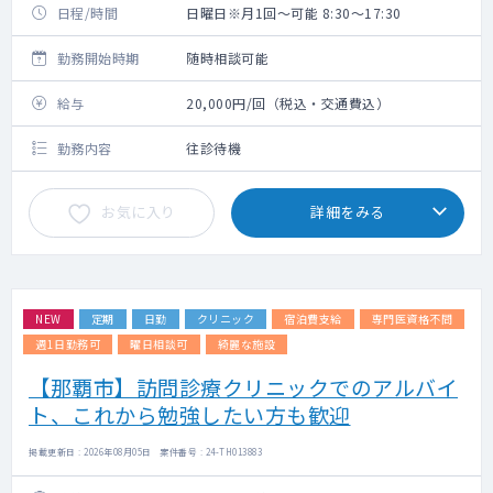
日程/時間
日曜日※月1回～可能 8:30～17:30
勤務開始時期
随時相談可能
給与
20,000円/回（税込・交通費込）
勤務内容
往診待機
お気に入り
詳細をみる
NEW
定期
日勤
クリニック
宿泊費支給
専門医資格不問
週1日勤務可
曜日相談可
綺麗な施設
【那覇市】訪問診療クリニックでのアルバイ
ト、これから勉強したい方も歓迎
掲載更新日 : 2026年08月05日 案件番号 : 24-TH013883