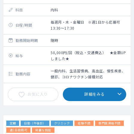
科目
内科
毎週月・木・金曜日 ※週1日から応募可
日程/時間
13:30～17:30
勤務開始時期
随時
50,000円/回（税込・交通費込） ★金額UP
給与
しました★
一般内科、生活習慣病、高血圧、慢性疾患、
勤務内容
健診、コロナワクチン接種対応
お気に入り
詳細をみる
定期
日勤（午後診）
クリニック
経験不問
専門医資格不問
週1日勤務可
綺麗な施設