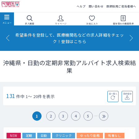
民間医局
ヘルプ
問い合わせ
医師採用ご担当者様へ
求人検索
マイページ
お気に入り
保存済みの
検索条件
希望条件を登録して、医療機関名などの求人詳細をチェッ
ク！登録はこちら
沖縄県・日勤の定期非常勤アルバイト求人検索結
果
131
並べ替え
条件保存
件中 1～ 20件を表示
1
2
3
4
5
NEW
定期
日勤
クリニック
ゆったり勤務
残業なし