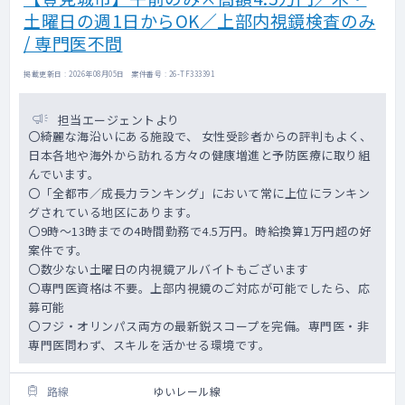
土曜日の週1日からOK／上部内視鏡検査のみ
/ 専門医不問
掲載更新日 : 2026年08月05日 案件番号 : 26-TF333391
担当エージェントより
〇綺麗な海沿いにある施設で、 女性受診者からの評判もよく、
日本各地や海外から訪れる方々の健康増進と予防医療に取り組
んでいます。
〇「全都市／成長力ランキング」において常に上位にランキン
グされている地区にあります。
〇9時～13時までの4時間勤務で4.5万円。時給換算1万円超の好
案件です。
〇数少ない土曜日の内視鏡アルバイトもございます
〇専門医資格は不要。上部内視鏡のご対応が可能でしたら、応
募可能
〇フジ・オリンパス両方の最新鋭スコープを完備。専門医・非
専門医問わず、スキルを活かせる環境です。
路線
ゆいレール線