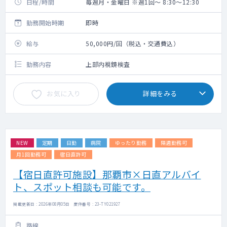
日程/時間
毎週月・金曜日 ※週1回～ 8:30～12:30
勤務開始時期
即時
給与
50,000円/回（税込・交通費込）
勤務内容
上部内視鏡検査
お気に入り
詳細をみる
NEW
定期
日勤
病院
ゆったり勤務
隔週勤務可
月1回勤務可
宿日直許可
【宿日直許可施設】那覇市×日直アルバイ
ト、スポット相談も可能です。
掲載更新日 : 2026年08月05日 案件番号 : 23-TY021927
路線