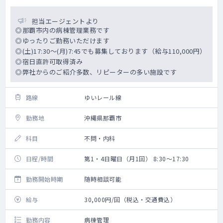
担当エージェントより
◎那覇市内の病棟管理業務です
◎ゆったりご勤務いただけます
◎(土)17:30～(月)7:45でも募集しております（給与110,000円）
◎宿日直許可取得済み
◎弊社からのご紹介多数、リピーターの多い施設です
路線
ゆいレール線
勤務地
沖縄県那覇市
科目
不問・内科
日程/時間
第1・4日曜日（月1回） 8:30～17:30
勤務開始時期
随時相談可能
給与
30,000円/回（税込・交通費込）
勤務内容
病棟管理