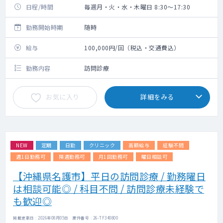
日程/時間
毎週月・火・水・木曜日 8:30～17:30
勤務開始時期
随時
給与
100,000円/回（税込・交通費込）
勤務内容
訪問診療
お気に入り
詳細をみる
NEW
定期
日勤
クリニック
高額給与
経験不問
週1日勤務可
隔週勤務可
月1回勤務可
曜日相談可
【沖縄県名護市】平日の訪問診療 / 勤務曜日
は相談可能◎ / 科目不問 / 訪問診療未経験で
も歓迎◎
掲載更新日 : 2026年08月05日 案件番号 : 26-TF340800