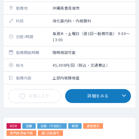
勤務地
沖縄県豊見城市
科目
消化器内科・内視鏡科
毎週木・土曜日（週1回～勤務可能） 9:00～
日程/時間
13:00
勤務開始時期
随時相談可能
給与
45,000円/回（税込・交通費込）
勤務内容
上部内視鏡検査
お気に入り
詳細をみる
NEW
定期
日勤（午前診）
病院
通勤便利
専門医資格不問
週1日勤務可