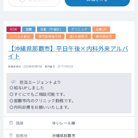
NEW
定期
日勤（午後診）
クリニック
金額UP
60代以上歓迎
専門医資格不問
週1日勤務可
曜日相談可
【沖縄県那覇市】平日午後×内科外来アルバ
イト
掲載更新日 : 2026年08月05日 案件番号 : 25-TY305319
担当エージェントより
◎給与UPしました
◎すぐにでもご相談可能です。
◎那覇市内のクリニック勤務です。
◎内科診療をお願いいたします。
路線
ゆいレール線
勤務地
沖縄県那覇市