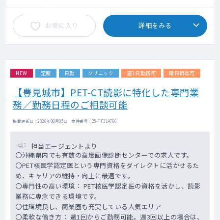
お気に入り
詳細をみる
NEW
定期
日勤
クリニック
週1日勤務可
曜日相談可
【豊見城市】PET-CT読影に特化した専門業
務／勤務日程のご相談可能
掲載更新日 : 2026年08月05日 案件番号 : 25-TF314766
担当エージェントより
〇沖縄県内でも有数の高度画像診断センターでの求人です。
〇PET核医学認定医という専門資格をダイレクトに活かせるた
め、キャリアの維持・向上に最適です。
〇専門性の高い環境： PET核医学認定医の資格を活かし、読影
業務に専念できる環境です。
〇住環境良し、商業圏も充実している人気エリア
〇柔軟な働き方： 週1回からご勤務可能。週3回以上の場合は、