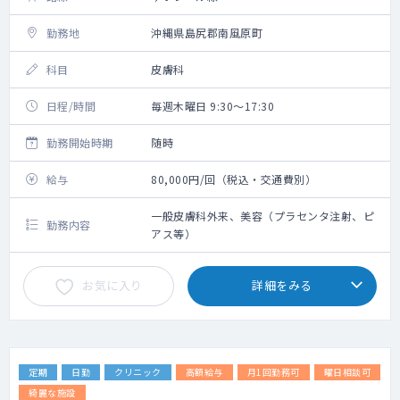
勤務地
沖縄県島尻郡南風原町
科目
皮膚科
日程/時間
毎週木曜日 9:30～17:30
勤務開始時期
随時
給与
80,000円/回（税込・交通費別）
一般皮膚科外来、美容（プラセンタ注射、ピ
勤務内容
アス等）
お気に入り
詳細をみる
定期
日勤
クリニック
高額給与
月1回勤務可
曜日相談可
綺麗な施設