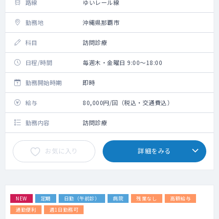
路線
ゆいレール線
勤務地
沖縄県那覇市
科目
訪問診療
日程/時間
毎週木・金曜日 9:00～18:00
勤務開始時期
即時
給与
80,000円/回（税込・交通費込）
勤務内容
訪問診療
お気に入り
詳細をみる
NEW
定期
日勤（午前診）
病院
残業なし
高額給与
通勤便利
週1日勤務可