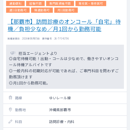
通勤便利
経験不問
専門医資格不問
専攻医・専修医可
週1日勤務可
隔週勤務可
月1回勤務可
【那覇市】訪問診療のオンコール「自宅」待
機／負担少なめ／月1回から勤務可能
掲載更新日 : 2026年08月05日 案件番号 : 26-TF341706
担当エージェントより
◎自宅待機可能！出動・コールは少なめで、働きやすいオンコ
ール待機アルバイトです
◎一般内科の初期対応が可能であれば、ご専門科目を問わずご
勤務頂けます
◎月1回から勤務可能。
路線
ゆいレール線
勤務地
沖縄県那覇市
科目
訪問診療・内科