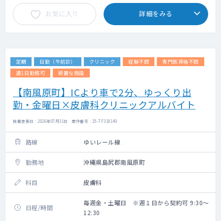
お気に入り
詳細をみる
定期
日勤（午前診）
クリニック
経験不問
専門医資格不問
週1日勤務可
綺麗な施設
【南風原町】ICより車で2分、ゆっくり出
勤・金曜日×皮膚科クリニックアルバイト
掲載更新日 : 2026年07月31日 案件番号 : 25-TF318140
路線
ゆいレール線
勤務地
沖縄県島尻郡南風原町
科目
皮膚科
毎週金・土曜日 ※週１日から契約可 9:30～
日程/時間
12:30