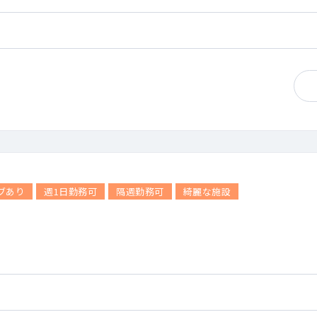
ブあり
週1日勤務可
隔週勤務可
綺麗な施設