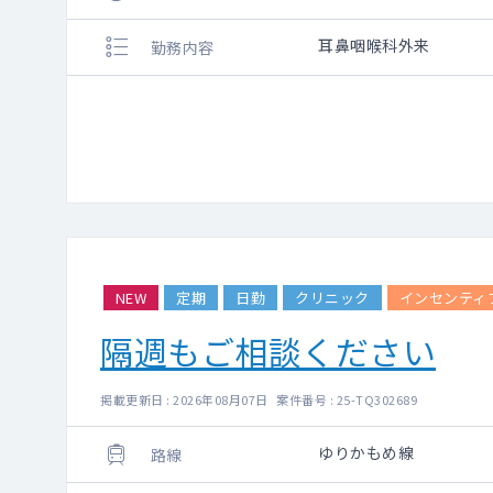
耳鼻咽喉科外来
勤務内容
NEW
定期
日勤
クリニック
インセンティ
隔週もご相談ください
掲載更新日 : 2026年08月07日 案件番号 : 25-TQ302689
ゆりかもめ線
路線