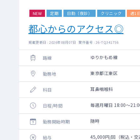
NEW
定期
日勤（夜診）
クリニック
週1
都心からのアクセス◎
掲載更新日 : 2026年08月07日 案件番号 : 26-TQ341756
ゆりかもめ線
路線
東京都江東区
勤務地
耳鼻咽喉科
科目
毎週月曜日 18:00～21:0
日程/時間
随時
勤務開始時期
45,000円/回（税込・
給与