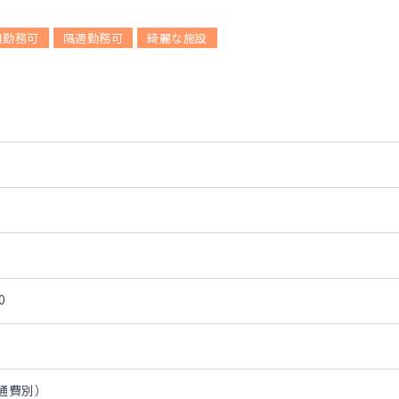
日勤務可
隔週勤務可
綺麗な施設
0
交通費別）