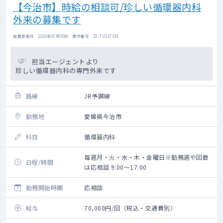
【今治市】時給の相談可/珍しい循環器内科
外来の募集です
掲載更新日 : 2026年07月30日 案件番号 : 25-TU317136
担当エージェントより
珍しい循環器内科の専門外来です
路線
JR予讃線
勤務地
愛媛県今治市
科目
循環器内科
毎週月・火・水・木・金曜日※勤務週や回数
日程/時間
は応相談 9:00～17:00
勤務開始時期
応相談
給与
70,000円/回（税込・交通費別）