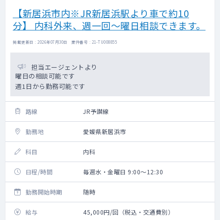
【新居浜市内※JR新居浜駅より車で約10
分】 内科外来、週一回～曜日相談できます。
掲載更新日 : 2026年07月30日 案件番号 : 21-TU008855
担当エージェントより
曜日の相談可能です
週1日から勤務可能です
路線
JR予讃線
勤務地
愛媛県新居浜市
科目
内科
日程/時間
毎週水・金曜日 9:00～12:30
勤務開始時期
随時
給与
45,000円/回（税込・交通費別）