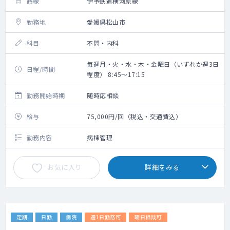
路線
伊予鉄道横河原線
勤務地
愛媛県松山市
科目
不問・内科
毎週月・火・水・木・金曜日（いずれか週3日
日程/時間
程度） 8:45～17:15
勤務開始時期
随時応相談
給与
75,000円/回（税込・交通費込）
勤務内容
病棟管理
お気に入り
詳細をみる
定期
日勤
病院
週1日勤務可
曜日相談可