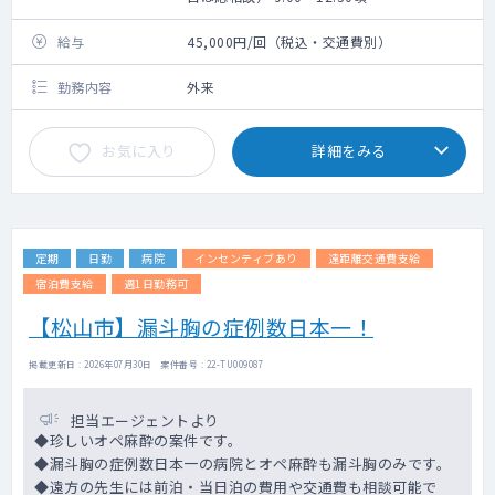
給与
45,000円/回（税込・交通費別）
勤務内容
外来
お気に入り
詳細をみる
定期
日勤
病院
インセンティブあり
遠距離交通費支給
宿泊費支給
週1日勤務可
【松山市】漏斗胸の症例数日本一！
掲載更新日 : 2026年07月30日 案件番号 : 22-TU009087
担当エージェントより
◆珍しいオペ麻酔の案件です。
◆漏斗胸の症例数日本一の病院とオペ麻酔も漏斗胸のみです。
◆遠方の先生には前泊・当日泊の費用や交通費も相談可能で