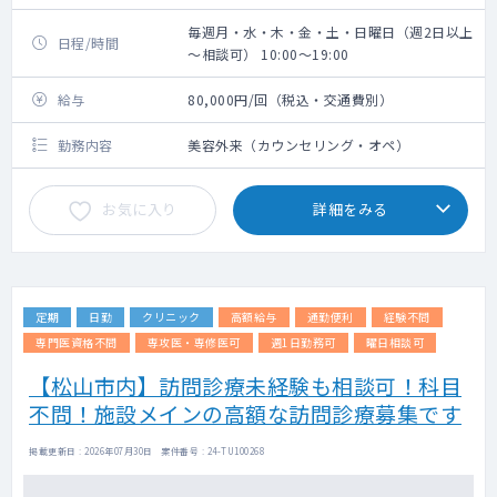
毎週月・水・木・金・土・日曜日（週2日以上
日程/時間
～相談可） 10:00～19:00
給与
80,000円/回（税込・交通費別）
勤務内容
美容外来（カウンセリング・オペ）
お気に入り
詳細をみる
定期
日勤
クリニック
高額給与
通勤便利
経験不問
専門医資格不問
専攻医・専修医可
週1日勤務可
曜日相談可
【松山市内】訪問診療未経験も相談可！科目
不問！施設メインの高額な訪問診療募集です
掲載更新日 : 2026年07月30日 案件番号 : 24-TU100268