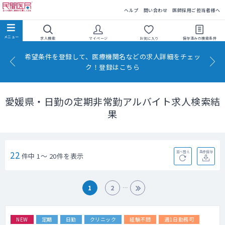
民間医局
ヘルプ
問い合わせ
医師採用ご担当者様へ
求人検索
マイページ
お気に入り
保存済みの
検索条件
希望条件を登録して、医療機関名などの求人詳細をチェッ
ク！登録はこちら
愛媛県・日勤の定期非常勤アルバイト求人検索結
果
22
並べ替え
条件保存
件中 1～ 20件を表示
1
2
NEW
定期
日勤
クリニック
経験不問
週1日勤務可