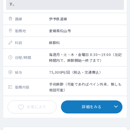
す。
路線
伊予鉄道線
勤務地
愛媛県松山市
科目
麻酔科
毎週月・火・木・金曜日 8:30～19:00（左記
日程/時間
時間内で、麻酔開始～終了まで）
給与
75,000円/回（税込・交通費込）
手術麻酔（可能であればペイン外来、無しも
勤務内容
相談可能）
お気に入り
詳細をみる