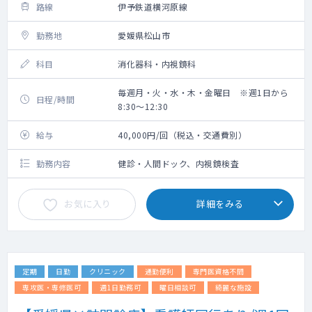
路線
伊予鉄道横河原線
勤務地
愛媛県松山市
科目
消化器科・内視鏡科
毎週月・火・水・木・金曜日 ※週1日から
日程/時間
8:30～12:30
給与
40,000円/回（税込・交通費別）
勤務内容
健診・人間ドック、内視鏡検査
お気に入り
詳細をみる
定期
日勤
クリニック
通勤便利
専門医資格不問
専攻医・専修医可
週1日勤務可
曜日相談可
綺麗な施設