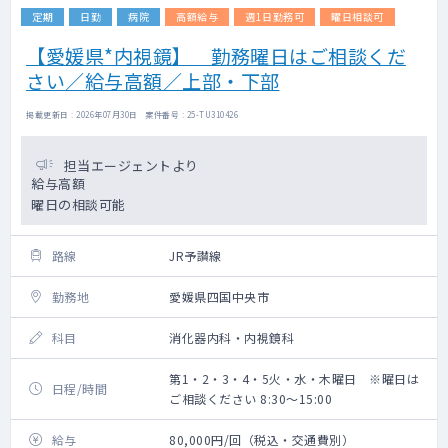
定期
日勤
病院
高額給与
週1日勤務可
曜日相談可
【愛媛県*内視鏡】 勤務曜日はご相談くだ
さい／給与高額／上部・下部
掲載更新日 : 2026年07月30日 案件番号 : 25-TU310426
担当エージェントより
給与高額
曜日の相談可能
路線
JR予讃線
勤務地
愛媛県四国中央市
科目
消化器内科・内視鏡科
第1・2・3・4・5火・水・木曜日 ※曜日は
日程/時間
ご相談ください 8:30～15:00
給与
80,000円/回（税込・交通費別）