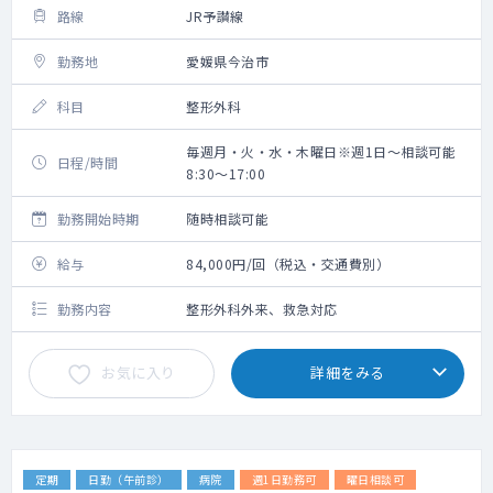
路線
JR予讃線
勤務地
愛媛県今治市
科目
整形外科
毎週月・火・水・木曜日※週1日～相談可能
日程/時間
8:30～17:00
勤務開始時期
随時相談可能
給与
84,000円/回（税込・交通費別）
勤務内容
整形外科外来、救急対応
お気に入り
詳細をみる
定期
日勤（午前診）
病院
週1日勤務可
曜日相談可