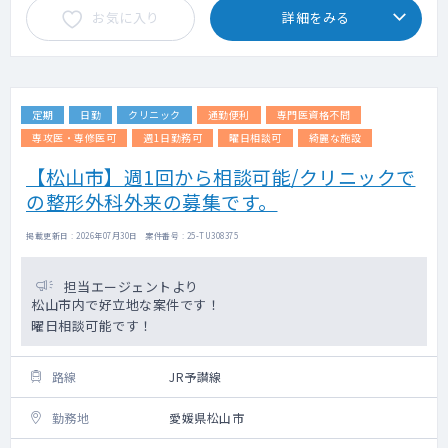
お気に入り
詳細をみる
定期
日勤
クリニック
通勤便利
専門医資格不問
専攻医・専修医可
週1日勤務可
曜日相談可
綺麗な施設
【松山市】週1回から相談可能/クリニックで
の整形外科外来の募集です。
掲載更新日 : 2026年07月30日 案件番号 : 25-TU308375
担当エージェントより
松山市内で好立地な案件です！
曜日相談可能です！
路線
JR予讃線
勤務地
愛媛県松山市