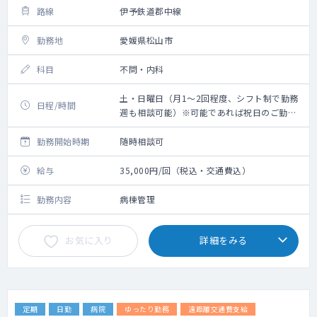
路線
伊予鉄道郡中線
勤務地
愛媛県松山市
科目
不問・内科
土・日曜日（月1～2回程度、シフト制で勤務
日程/時間
週も相談可能）※可能であれば祝日のご勤務
もお願いします 9:00～17:00
勤務開始時期
随時相談可
給与
35,000円/回（税込・交通費込）
勤務内容
病棟管理
お気に入り
詳細をみる
定期
日勤
病院
ゆったり勤務
遠距離交通費支給