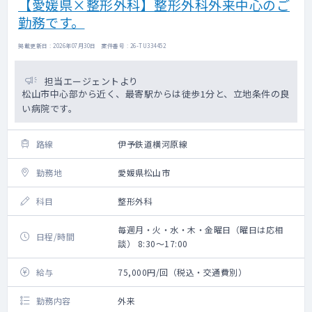
【愛媛県×整形外科】整形外科外来中心のご
勤務です。
掲載更新日 : 2026年07月30日 案件番号 : 26-TU334452
担当エージェントより
松山市中心部から近く、最寄駅からは徒歩1分と、立地条件の良
い病院です。
路線
伊予鉄道横河原線
勤務地
愛媛県松山市
科目
整形外科
毎週月・火・水・木・金曜日（曜日は応相
日程/時間
談） 8:30～17:00
給与
75,000円/回（税込・交通費別）
勤務内容
外来