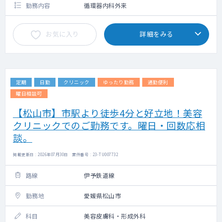
勤務内容
循環器内科外来
お気に入り
詳細をみる
定期
日勤
クリニック
ゆったり勤務
通勤便利
曜日相談可
【松山市】市駅より徒歩4分と好立地！美容
クリニックでのご勤務です。曜日・回数応相
談。
掲載更新日 : 2026年07月30日 案件番号 : 23-TU007732
路線
伊予鉄道線
勤務地
愛媛県松山市
科目
美容皮膚科・形成外科