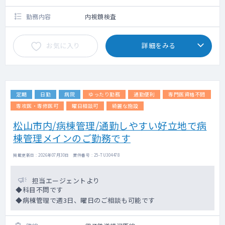
勤務内容
内視鏡検査
お気に入り
詳細をみる
定期
日勤
病院
ゆったり勤務
通勤便利
専門医資格不問
専攻医・専修医可
曜日相談可
綺麗な施設
松山市内/病棟管理/通勤しやすい好立地で病
棟管理メインのご勤務です
掲載更新日 : 2026年07月30日 案件番号 : 25-TU304478
担当エージェントより
◆科目不問です
◆病棟管理で週3日、曜日のご相談も可能です