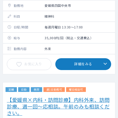
勤務地
愛媛県四国中央市
科目
精神科
日程/時間
毎週月曜日 13:30～17:00
給与
35,000円/回（税込・交通費込）
勤務内容
外来
お気に入り
詳細をみる
定期
日勤
病院
週1日勤務可
曜日相談可
【愛媛県×内科・訪問診療】内科外来、訪問
診療、週一回～応相談。午前のみも相談くだ
さい。