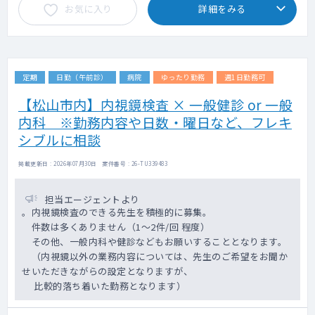
お気に入り
詳細をみる
定期
日勤（午前診）
病院
ゆったり勤務
週1日勤務可
【松山市内】内視鏡検査 × 一般健診 or 一般
内科 ※勤務内容や日数・曜日など、フレキ
シブルに相談
掲載更新日 : 2026年07月30日 案件番号 : 26-TU339483
担当エージェントより
。内視鏡検査のできる先生を積極的に募集。
件数は多くありません（1～2件/回 程度）
その他、一般内科や健診などもお願いすることとなります。
（内視鏡以外の業務内容については、先生のご希望をお聞か
せいただきながらの設定となりますが、
比較的落ち着いた勤務となります）