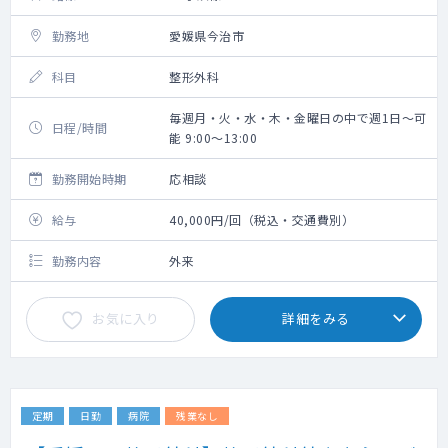
勤務地
愛媛県今治市
科目
整形外科
毎週月・火・水・木・金曜日の中で週1日～可
日程/時間
能 9:00～13:00
勤務開始時期
応相談
給与
40,000円/回（税込・交通費別）
勤務内容
外来
お気に入り
詳細をみる
定期
日勤
病院
残業なし