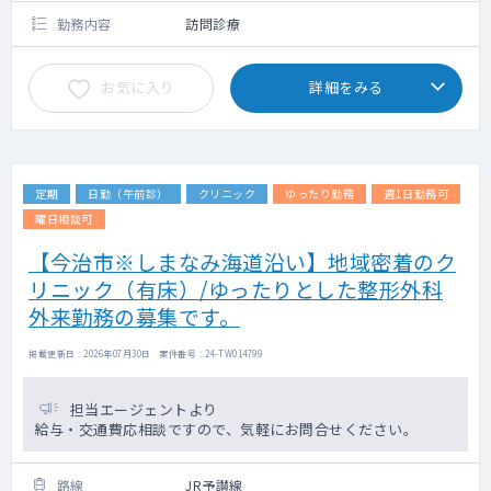
勤務内容
訪問診療
お気に入り
詳細をみる
定期
日勤（午前診）
クリニック
ゆったり勤務
週1日勤務可
曜日相談可
【今治市※しまなみ海道沿い】地域密着のク
リニック（有床）/ゆったりとした整形外科
外来勤務の募集です。
掲載更新日 : 2026年07月30日 案件番号 : 24-TW014799
担当エージェントより
給与・交通費応相談ですので、気軽にお問合せください。
路線
JR予讃線