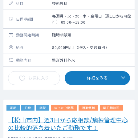
科目
整形外科
毎週月・火・水・木・金曜日（週1日から相談
日程/時間
可） 09:00～18:00
勤務開始時期
随時相談可
給与
80,000円/回（税込・交通費別）
勤務内容
整形外科外来
お気に入り
詳細をみる
定期
日勤
病院
ゆったり勤務
通勤便利
曜日相談可
【松山市内】週3日から応相談/病棟管理中心
の比較的落ち着いたご勤務です！
掲載更新日 : 2026年07月30日 案件番号 : 25-TU313589