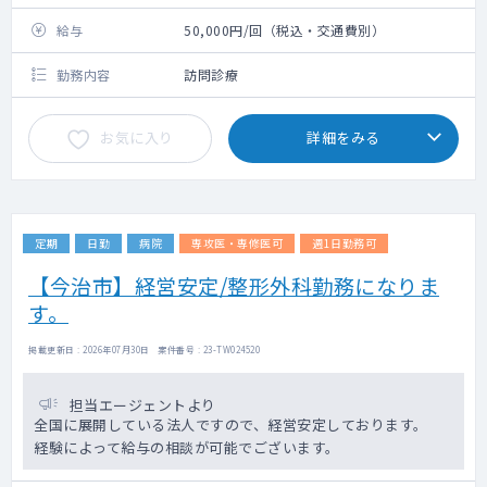
給与
50,000円/回（税込・交通費別）
勤務内容
訪問診療
お気に入り
詳細をみる
定期
日勤
病院
専攻医・専修医可
週1日勤務可
【今治市】経営安定/整形外科勤務になりま
す。
掲載更新日 : 2026年07月30日 案件番号 : 23-TW024520
担当エージェントより
全国に展開している法人ですので、経営安定しております。
経験によって給与の相談が可能でございます。