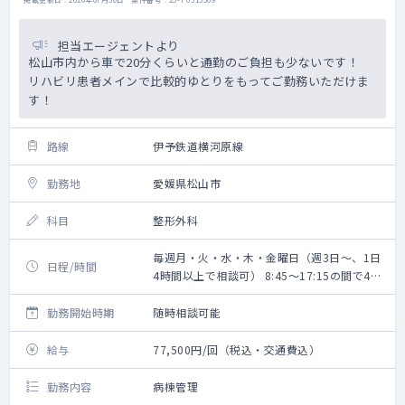
担当エージェントより
松山市内から車で20分くらいと通勤のご負担も少ないです！
リハビリ患者メインで比較的ゆとりをもってご勤務いただけま
す！
路線
伊予鉄道横河原線
勤務地
愛媛県松山市
科目
整形外科
毎週月・火・水・木・金曜日（週3日～、1日
日程/時間
4時間以上で相談可） 8:45～17:15の間で4時
間以上から相談可
勤務開始時期
随時相談可能
給与
77,500円/回（税込・交通費込）
勤務内容
病棟管理