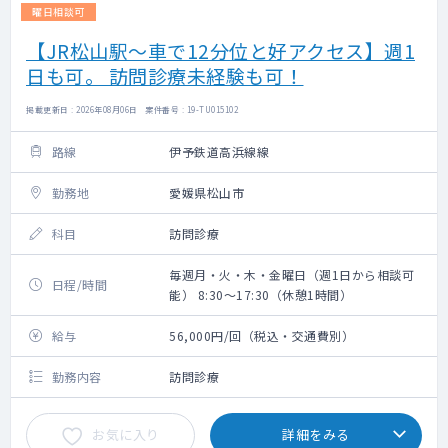
曜日相談可
【JR松山駅～車で12分位と好アクセス】週1
日も可。 訪問診療未経験も可！
掲載更新日 : 2026年08月06日 案件番号 : 19-TU015102
路線
伊予鉄道高浜線線
勤務地
愛媛県松山市
科目
訪問診療
毎週月・火・木・金曜日（週1日から相談可
日程/時間
能） 8:30～17:30（休憩1時間）
給与
56,000円/回（税込・交通費別）
勤務内容
訪問診療
お気に入り
詳細をみる