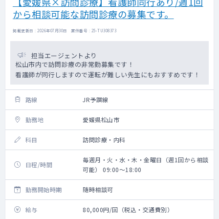
【愛媛県×訪問診療】看護師同行あり/週1回
から相談可能な訪問診療の募集です。
掲載更新日 : 2026年07月30日 案件番号 : 25-TU308373
担当エージェントより
松山市内で訪問診療の非常勤募集です！
看護師が同行しますので運転が難しい先生にもおすすめです！
路線
JR予讃線
勤務地
愛媛県松山市
科目
訪問診療・内科
毎週月・火・水・木・金曜日（週1回から相談
日程/時間
可能） 09:00～18:00
勤務開始時期
随時相談可
給与
80,000円/回（税込・交通費別）