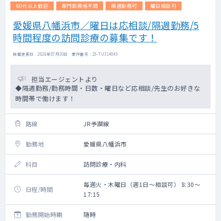
60代以上歓迎
専門医資格不問
隔週勤務可
曜日相談可
愛媛県八幡浜市／曜日は応相談/隔週勤務/5
時間程度の訪問診療の募集です！
掲載更新日 : 2026年07月30日 案件番号 : 25-TU314043
担当エージェントより
◆隔週勤務/勤務時間・日数・曜日など応相談/先生のお好きな
時間帯で働けます！
路線
JR予讃線
勤務地
愛媛県八幡浜市
科目
訪問診療・内科
毎週火・木曜日（週1日～相談可） 8:30～
日程/時間
17:15
勤務開始時期
随時