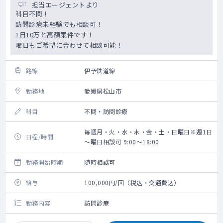
担当エージェントより
科目不問！
訪問診療未経験でも相談可！
1日10万と高額案件です！
曜日もご希望に合わせて相談可能！
路線
伊予鉄道線
勤務地
愛媛県松山市
科目
不問・訪問診療
毎週月・火・水・木・金・土・日曜日※週1日
日程/時間
～曜日相談可 9:00～18:00
勤務開始時期
随時相談可
給与
100,000円/回（税込・交通費込）
勤務内容
訪問診療