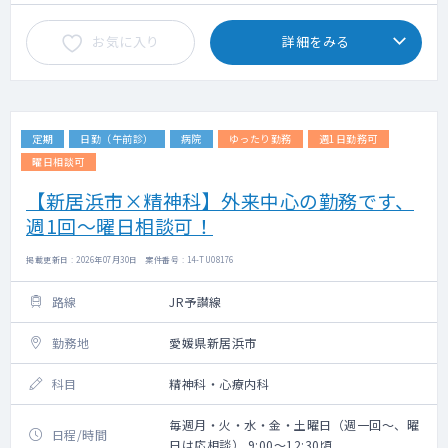
お気に入り
詳細をみる
定期
日勤（午前診）
病院
ゆったり勤務
週1日勤務可
曜日相談可
【新居浜市×精神科】外来中心の勤務です、
週1回～曜日相談可！
掲載更新日 : 2026年07月30日 案件番号 : 14-TU08176
路線
JR予讃線
勤務地
愛媛県新居浜市
科目
精神科・心療内科
毎週月・火・水・金・土曜日（週一回～、曜
日程/時間
日は応相談） 9:00～12:30頃