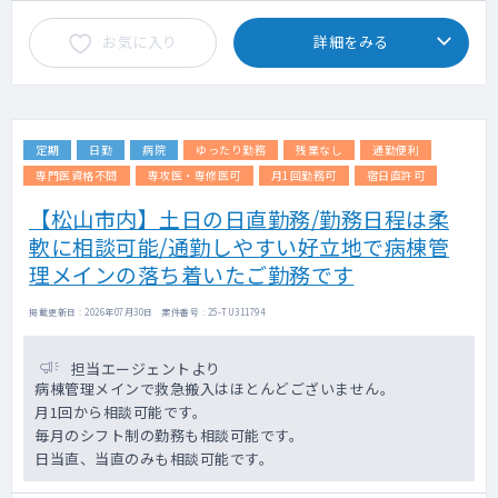
お気に入り
詳細をみる
定期
日勤
病院
ゆったり勤務
残業なし
通勤便利
専門医資格不問
専攻医・専修医可
月1回勤務可
宿日直許可
【松山市内】土日の日直勤務/勤務日程は柔
軟に相談可能/通勤しやすい好立地で病棟管
理メインの落ち着いたご勤務です
掲載更新日 : 2026年07月30日 案件番号 : 25-TU311794
担当エージェントより
病棟管理メインで救急搬入はほとんどございません。
月1回から相談可能です。
毎月のシフト制の勤務も相談可能です。
日当直、当直のみも相談可能です。