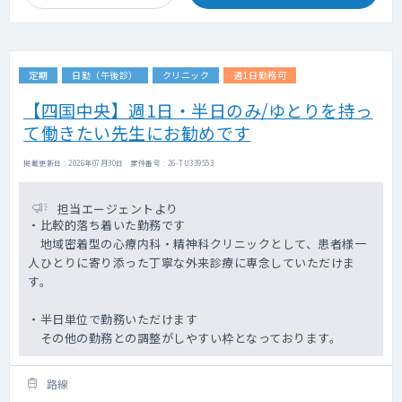
定期
日勤（午後診）
クリニック
週1日勤務可
【四国中央】週1日・半日のみ/ゆとりを持っ
て働きたい先生にお勧めです
掲載更新日 : 2026年07月30日 案件番号 : 26-TU339553
担当エージェントより
・比較的落ち着いた勤務です
地域密着型の心療内科・精神科クリニックとして、患者様一
人ひとりに寄り添った丁寧な外来診療に専念していただけま
す。
・半日単位で勤務いただけます
その他の勤務との調整がしやすい枠となっております。
路線