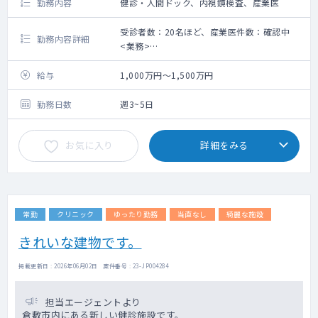
勤務内容
健診・人間ドック、内視鏡検査、産業医
受診者数：20名ほど、産業医件数：確認中
勤務内容詳細
<業務>
■午前：人間ドック・健康診断・内視鏡検
査 結果説明 午後：健康診断・所見付け・
給与
1,000万円～1,500万円
産業医等
勤務日数
週3~5日
お気に入り
詳細をみる
常勤
クリニック
ゆったり勤務
当直なし
綺麗な施設
きれいな建物です。
掲載更新日 : 2026年06月02日 案件番号 : 23-JP004284
担当エージェントより
倉敷市内にある新しい健診施設です。