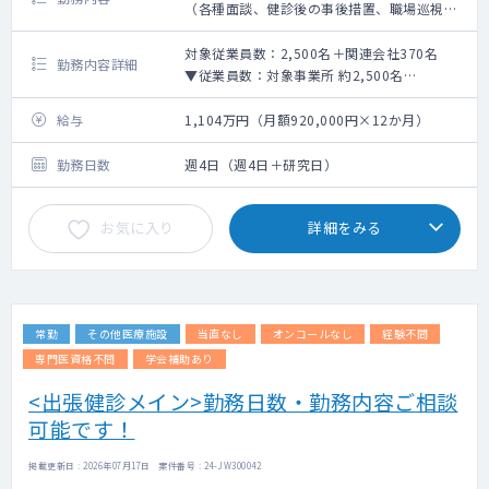
（各種面談、健診後の事後措置、職場巡視
等）＋関連会社2社の産業医も兼務
対象従業員数：2,500名＋関連会社370名
勤務内容詳細
▼従業員数：対象事業所 約2,500名
⇒ブルーカラー＞ホワイトカラー、男性＞
女性、平均年齢40代
給与
1,104万円（月額920,000円×12か月）
※職種内訳：製造部門：57％、営業：
9％、管理：14％、研究：20％
勤務日数
週4日（週4日＋研究日）
▼担当業務：各種面談、健診後の事後措置、
職場巡視等
お気に入り
詳細をみる
▼面談数：
・メンタル：60件/年（1名あたり複数回の
ケース含む）
⇒新規でのメンタル不調者数：10名前
後/年
常勤
その他医療施設
当直なし
オンコールなし
経験不問
※保健師が入社2年目の社員はすべて
面談する体制を取っており、
専門医資格不問
学会補助あり
予防・把握に努めている。保健師
<出張健診メイン>勤務日数・勤務内容ご相談
で対応が難しいケースを
可能です！
産業医に相談。
・超過勤務：25件/年
・ストレスチェック後の高ストレス者面
掲載更新日 : 2026年07月17日 案件番号 : 24-JW300042