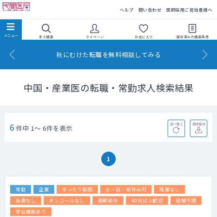
民間医局
ヘルプ
問い合わせ
医師採用ご担当者様へ
求人検索
マイページ
お気に入り
保存済みの
検索条件
秋にむけた転職を無料相談してみる
中国・産業医の転職・常勤求人検索結果
6
並べ替え
条件保存
件中 1～ 6件を表示
1
常勤
企業
ゆったり勤務
土・日・祝休み可
残業なし
当直なし
オンコールなし
高額給与
60代以上歓迎
経験不問
学会補助あり