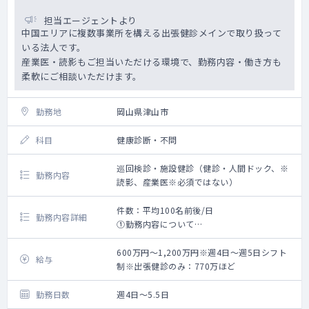
談：10件/年
▼関連会社での業務：月1回の巡視、安全衛生
担当エージェントより
会議、講話（事業所内で送迎あり）
中国エリアに複数事業所を構える出張健診メインで取り扱って
いる法人です。
産業医・読影もご担当いただける環境で、勤務内容・働き方も
柔軟にご相談いただけます。
勤務地
岡山県津山市
科目
健康診断・不問
巡回検診・施設健診（健診・人間ドック、※
勤務内容
読影、産業医※必須ではない）
件数：平均100名前後/日
勤務内容詳細
①勤務内容について
・一週間の勤務例 ： 健診3～4日、読影判
定1日など。
600万円～1,200万円※週4日～週5日シフト
給与
・健診は巡回健診が中心ですが、施設健診
制※出張健診のみ：770万ほど
を担当していただくこともあります。
・読影・産業医は必須ではありません。ご
勤務日数
週4日～5.5日
希望に応じます。