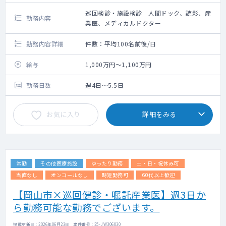
巡回検診・施設検診 人間ドック、読影、産
勤務内容
業医、メディカルドクター
勤務内容詳細
件数：平均100名前後/日
給与
1,000万円～1,100万円
勤務日数
週4日～5.5日
お気に入り
詳細をみる
常勤
その他医療施設
ゆったり勤務
土・日・祝休み可
当直なし
オンコールなし
時短勤務可
60代以上歓迎
【岡山市×巡回健診・嘱託産業医】週3日か
ら勤務可能な勤務でございます。
掲載更新日 : 2026年06月23日 案件番号 : 25-JW306030