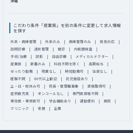
沖縄
こだわり条件「産業医」を別の条件に変更して求人情報
を探す
外来・病棟管理
外来のみ
病棟管理のみ
救急対応
訪問診療
透析管理
健診
内視鏡検査
手術/治療
読影
自由診療
メディカルドクター
産業医
新着のみ
科目不問を除く
高額給与
ゆったり勤務
残業なし
時短勤務可
当直なし
経験不問
60代以上歓迎
託児施設あり
土・日・祝休み可
院長・管理職募集
資格取得可
症例数充実
オンコールなし
専門医資格不問
専攻医・専修医可
学会補助あり
通勤便利
病院
クリニック
老健
企業