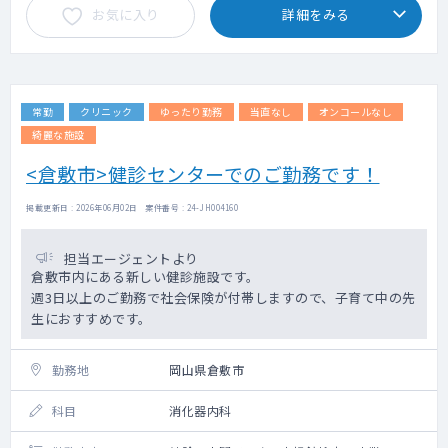
お気に入り
詳細をみる
常勤
クリニック
ゆったり勤務
当直なし
オンコールなし
綺麗な施設
<倉敷市>健診センターでのご勤務です！
掲載更新日 : 2026年06月02日 案件番号 : 24-JH004160
担当エージェントより
倉敷市内にある新しい健診施設です。
週3日以上のご勤務で社会保険が付帯しますので、子育て中の先
生におすすめです。
勤務地
岡山県倉敷市
科目
消化器内科