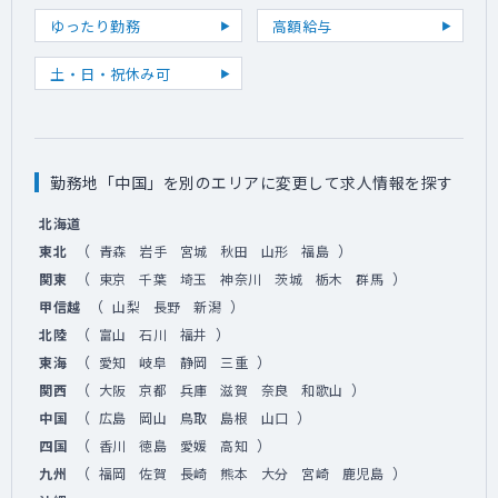
ゆったり勤務
高額給与
土・日・祝休み可
勤務地「中国」を別のエリアに変更して求人情報を探す
北海道
（
）
東北
青森
岩手
宮城
秋田
山形
福島
（
）
関東
東京
千葉
埼玉
神奈川
茨城
栃木
群馬
（
）
甲信越
山梨
長野
新潟
（
）
北陸
富山
石川
福井
（
）
東海
愛知
岐阜
静岡
三重
（
）
関西
大阪
京都
兵庫
滋賀
奈良
和歌山
（
）
中国
広島
岡山
鳥取
島根
山口
（
）
四国
香川
徳島
愛媛
高知
（
）
九州
福岡
佐賀
長崎
熊本
大分
宮崎
鹿児島