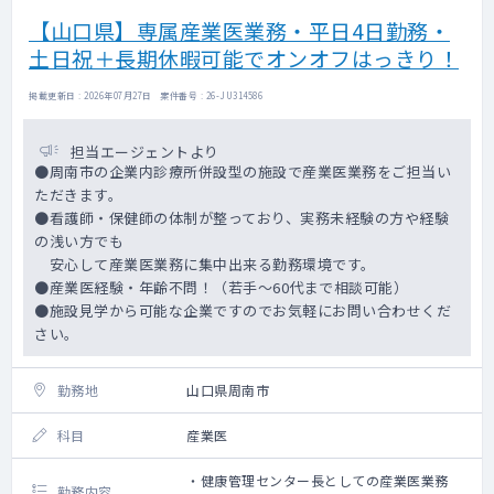
【山口県】専属産業医業務・平日4日勤務・
土日祝＋長期休暇可能でオンオフはっきり！
掲載更新日 : 2026年07月27日 案件番号 : 26-JU314586
担当エージェントより
●周南市の企業内診療所併設型の施設で産業医業務をご担当い
ただきます。
●看護師・保健師の体制が整っており、実務未経験の方や経験
の浅い方でも
安心して産業医業務に集中出来る勤務環境です。
●産業医経験・年齢不問！（若手～60代まで相談可能）
●施設見学から可能な企業ですのでお気軽にお問い合わせくだ
さい。
勤務地
山口県周南市
科目
産業医
・健康管理センター長としての産業医業務
勤務内容