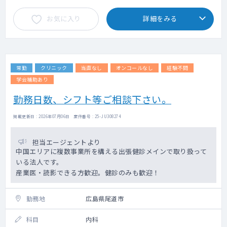
・読影はダブルチェック体制があります。
お気に入り
詳細をみる
②巡回健診について
・勤務場所により、勤務時間が変更になり
ます。（変形労働制）
・主な巡回先や担当数等はお問合せくださ
常勤
クリニック
当直なし
オンコールなし
経験不問
い。
学会補助あり
勤務日数、シフト等ご相談下さい。
掲載更新日 : 2026年07月06日 案件番号 : 25-JU308274
担当エージェントより
中国エリアに複数事業所を構える出張健診メインで取り扱って
いる法人です。
産業医・読影できる方歓迎。健診のみも歓迎！
勤務地
広島県尾道市
科目
内科