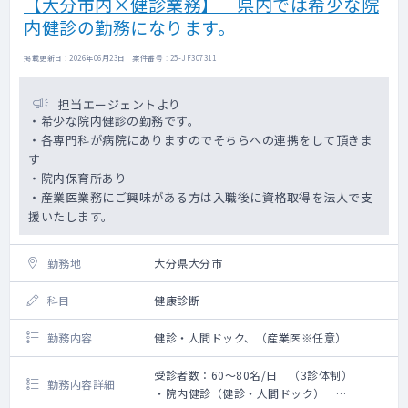
【大分市内×健診業務】 県内では希少な院
内健診の勤務になります。
掲載更新日 : 2026年06月23日 案件番号 : 25-JF307311
担当エージェントより
・希少な院内健診の勤務です。
・各専門科が病院にありますのでそちらへの連携をして頂きま
す
・院内保育所あり
・産業医業務にご興味がある方は入職後に資格取得を法人で支
援いたします。
勤務地
大分県大分市
科目
健康診断
勤務内容
健診・人間ドック、（産業医※任意）
受診者数：60～80名/日 （3診体制）
勤務内容詳細
・院内健診（健診・人間ドック）