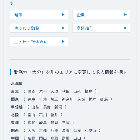
す
健診
企業
ゆったり勤務
高額給与
土・日・祝休み可
勤務地「大分」を別のエリアに変更して求人情報を探す
北海道
（
）
東北
青森
岩手
宮城
秋田
山形
福島
（
）
関東
東京
千葉
埼玉
神奈川
茨城
栃木
群馬
（
）
甲信越
山梨
長野
新潟
（
）
北陸
富山
石川
福井
（
）
東海
愛知
岐阜
静岡
三重
（
）
関西
大阪
京都
兵庫
滋賀
奈良
和歌山
（
）
中国
広島
岡山
鳥取
島根
山口