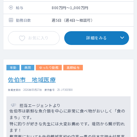
・産業医（任意）
給与
800万円～1,000万円
勤務日数
週5日（週4日～相談可）
お気に入り
詳細をみる
常勤
病院
ゆったり勤務
高額給与
佐伯市 地域医療
掲載更新日 : 2026年05月27日 案件番号 : 25-JF303500
担当エージェントより
佐伯市は新鮮な魚介類を中心に非常に食べ物がおいしく「食の
まち」です。
特に釣りが好きな先生には大変お薦めです。堤防から鯛が釣れ
ます！
教育面においても佐伯鶴城高校や中高一貫の日本文理大付属高