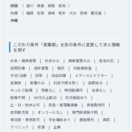
（
）
四国
香川
徳島
愛媛
高知
（
）
九州
福岡
佐賀
長崎
熊本
大分
宮崎
鹿児島
沖縄
こだわり条件「産業医」を別の条件に変更して求人情報
を探す
外来・病棟管理
外来のみ
病棟管理のみ
救急対応
訪問診療
透析管理
健診
内視鏡検査
手術/治療
読影
自由診療
メディカルドクター
産業医
新着のみ
科目不問を除く
高額給与
ゆったり勤務
残業なし
時短勤務可
当直なし
経験不問
60代以上歓迎
託児施設あり
土・日・祝休み可
院長・管理職募集
資格取得可
症例数充実
オンコールなし
専門医資格不問
専攻医・専修医可
学会補助あり
通勤便利
病院
クリニック
老健
企業