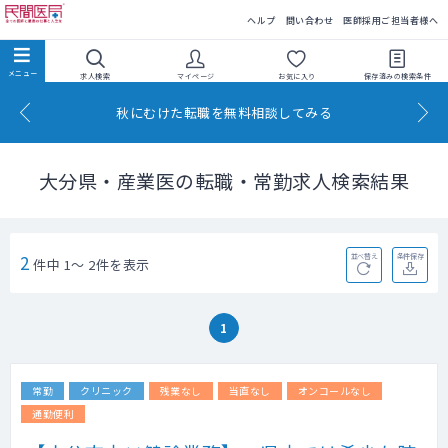
民間医局
ヘルプ
問い合わせ
医師採用ご担当者様へ
求人検索
マイページ
お気に入り
保存済みの
検索条件
秋にむけた転職を無料相談してみる
大分県・産業医の転職・常勤求人検索結果
2
並べ替え
条件保存
件中 1～ 2件を表示
1
常勤
クリニック
残業なし
当直なし
オンコールなし
通勤便利