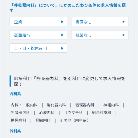
ドし成果を出す（チームメンバーのサポート
「呼吸器内科」について、ほかのこだわり条件の求人情報を探
を含む）
す
・ 必要に応じてMADの役割を一部サポートす
る
企業
当直なし
高額給与
残業なし
土・日・祝休み可
診療科目「呼吸器内科」を別科目に変更して求人情報を
探す
内科系
内科・一般内科
消化器内科
循環器内科
神経内科
呼吸器内科
心療内科
リウマチ科
総合診療科
糖尿病科
腎臓内科
その他（内科系）
外科系