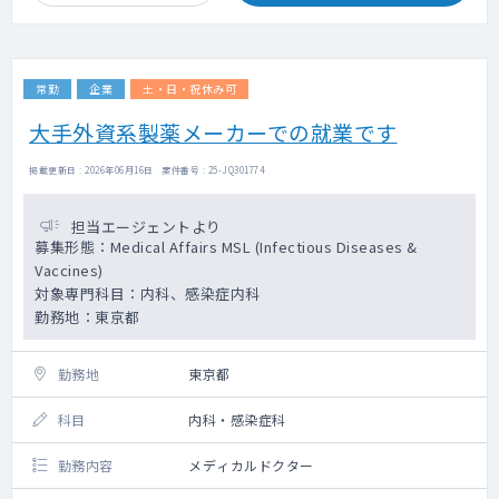
を統合し、NEXT Stage ERのデータも活用す
ることで、製薬企業向けにこれまで以上に充
実したRWD解析サービスなど価値の高いサー
ビスを提供しています。
常勤
企業
土・日・祝休み可
案件増加に伴い、臨床経験及び、データ解
析・臨床研究の経験豊富なMedical Doctorを
大手外資系製薬メーカーでの就業です
募集します。
■お任せしたいミッション
掲載更新日 : 2026年06月16日 案件番号 : 25-JQ301774
弊社の医療データ事業部は、既存のサービス
事業者よりも深い診療情報データ利活用によ
担当エージェントより
り患者さん・医療機関・製薬会社へと価値を
募集形態：Medical Affairs MSL (Infectious Diseases &
提供し、社会に貢献することを目的としてい
Vaccines)
ます。
対象専門科目：内科、感染症内科
今回募集するのは、製薬企業に対するRWD解
析サービスのMedicalDoctor(MD)ポジション
勤務地：東京都
です。
医療データ事業のチームはBizDev/PM、
勤務地
東京都
DA(DataAnalytics)の２体制を取っており、
MDはそれぞれに対して専門知識・経験を得意
科目
内科・感染症科
領域を活かして携わります。
各案件にそれぞれの担当がアサインされます
勤務内容
メディカルドクター
が、MDには具体的には以下のような業務をお
任せします。