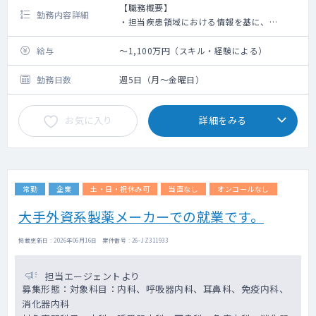
【職務概要】
・製薬企業の考えるニーズに応じたリサーチ
勤務内容詳細
・担当疾患領域における情報を基に、
クエスチョンの考案、研究計画・解析計画の
Scientific Leader(SL)/Key Decision
作成
Maker(KDM)と科学的交流を行い信頼関係を構
給与
～1,100万円（スキル・経験による）
・医学的視点でのデータ抽出業務の支援（デ
築する。
ータ取得範囲の規定、カルテ等の平文からの
・MSL活動で得られた情報を、社内ステーク
勤務日数
週5日（月～金曜日）
データ取得方法の検討、取得済データのレビ
ホルダーと共有する。
ュー、解析手法に関する検討や実施など）
・Medical Strategy(CMAP)/Field
・解析結果の考察
お気に入り
詳細をみる
Engagement Plan(FEP)に基づくIndividual
・当社リサーチチームと協力しての論文化
Planの作成・実行
・クライアントへの提案業務のサポート
など
【主な業務】
・FM-SOP、厚生労働省の医療用医薬品の販
リサーチチームHP：
常勤
企業
土・日・祝休み可
当直なし
オンコールなし
売情報提供ガイドラインなどの社内外の規制
https://txpmedical.jp/service/research
に沿った、SL/KDMとのScientific Exchange
■チームメンバー
大手外資系製薬メーカーでの就業です。
・SL/KDMの依頼に応じた、科学情報、MISP
メンバーの一部をご紹介します。
等に関わる情報提供
・臨床医を15年以上経験した後、製薬企業の
掲載更新日 : 2026年06月16日 案件番号 : 26-JZ311933
・CMP/FEPに基づくIndividual Planの作成・
メディカル部門でRWD活用を進めた
実行
BizDev/PM
担当エージェントより
・Scientific Exchangeを介したUnmet
・臨床経験10年、原著論文100本以上の執筆
募集形態：対象科目：内科、呼吸器内科、耳鼻科、免疫内科、
Medical Needs、Data Gap等のInsight収集
経験のあるMPHホルダーの医師
消化器内科
・担当疾患領域に関わる論文、学会等の情報
・臨床経験豊富な救急専門医・内科専門医・