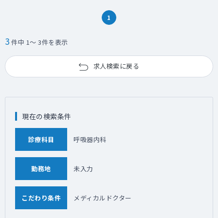
Generation Strategyを実行する
・ 社内外の関係者と緊密に連携し、
1
Sponsered Study および Externally
Sponsored Research(ESR) を通じて科学的
3
件中 1～ 3件を表示
なデータの適切な公表、高品質な科学的およ
び戦略的エビデンスの提供を推進する
・ 部内ステークホルダーと協力して、医療上
求人検索に戻る
の重要なメッセージ、KEEコミュニケーショ
ンのための資材/資料、MSLトレーニング計画
及び関連資料について準備から完了までのプ
ロセス実行に貢献し、Evidence Generation
Plan（EVP）へのMSLインサイトの活用、反
現在の検索条件
映を関係者とともに実行する
・ 複雑な状況下または新規の活動において、
診療科目
呼吸器内科
関連するSOP、コンプライアンスを基に適切
にリスクを管理する
・ Medical affairs Director(MAD)とともにメ
勤務地
未入力
ディカル戦略を策定し、戦略に沿って予算や
リソース管理を含む活動計画の実行を管理、
チームメンバーの育成とチームメンバーの能
こだわり条件
メディカルドクター
力最大化に貢献する
・ チーム/部門横断的なTaskやProjectをリー