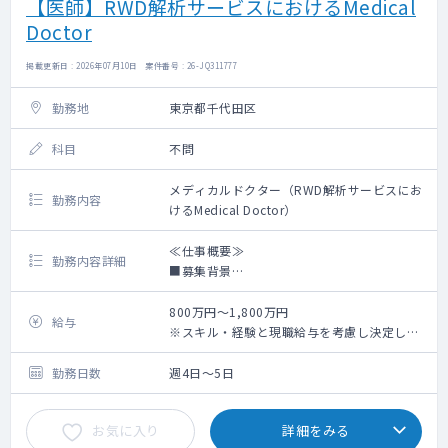
【医師】RWD解析サービスにおけるMedical
Doctor
掲載更新日 : 2026年07月10日 案件番号 : 26-JQ311777
勤務地
東京都千代田区
科目
不問
メディカルドクター（RWD解析サービスにお
勤務内容
けるMedical Doctor）
≪仕事概要≫
勤務内容詳細
■募集背景
当社は救急データプラットフォーム（NEXT
Stage ER 全国大病院 70箇所以上に展開）を
800万円～1,800万円
給与
通じて構築した医療機関との関係性を軸に、
※スキル・経験と現職給与を考慮し決定しま
オンコロジー、急性期、希少疾患などの疾患
す
領域を中心とした製薬企業向け医療データサ
※週1～2回の臨床アルバイトの副業可
勤務日数
週4日～5日
ービスを展開している企業です。
本医療データサービスでは、電子カルテの
お気に入り
詳細をみる
DPCデータ、検査データ、テキストデータ等