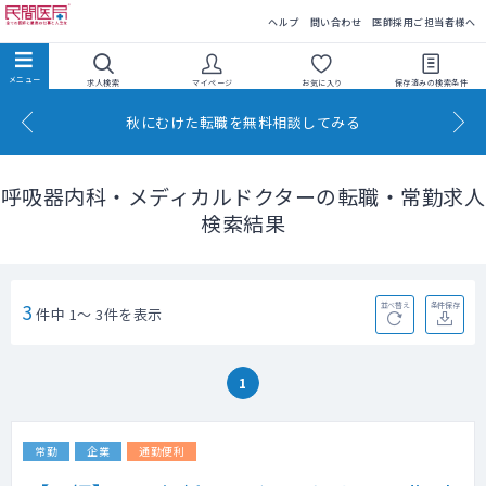
民間医局
ヘルプ
問い合わせ
医師採用ご担当者様へ
求人検索
マイページ
お気に入り
保存済みの
検索条件
秋にむけた転職を無料相談してみる
呼吸器内科・メディカルドクターの転職・常勤求人
検索結果
3
並べ替え
条件保存
件中 1～ 3件を表示
1
常勤
企業
通勤便利