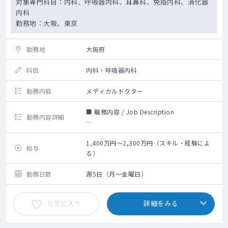
対象専門科目：内科、呼吸器内科、耳鼻科、免疫内科、消化器
収集
がん診療専門医（兼業、専業含む）が複数名
・SL Listの構築および更新
内科
・複数のCROで臨床開発や製造販売後、
・情報（Insight、論文情報、学会情報）の社
勤務地：大阪、東京
RWD、DM、PVの複数プロジェクトのリード
内関連部署との共有
経験者
・アドバイザリーボード、Medical
・アカデミアやCROでの臨床研究の豊富なプ
勤務地
大阪府
Education等メディカルイベントのサポート
ロジェクトマネジメント経験者
・コンサルティングファームを経て医療デー
科目
内科・呼吸器内科
タ解析のベンチャー企業経験者
勤務内容
メディカルドクター
■ 職務内容 / Job Description
勤務内容詳細
・ ビジネス戦略をサポートするためのアンメ
ットメディカルニーズ及びクリニカルクエス
1,400万円～2,300万円（スキル・経験によ
給与
チョンに対して、臨床研究が適切に計画、実
る）
行され、結果が公表されるよう、製品及び疾
患に関するインプット及び試験実行の
勤務日数
週5日（月～金曜日）
Medical Affaires(MA)の主担当者として、MA
メンバー、外部医療従事者/専門家、EORチー
お気に入り
詳細をみる
ム（Evidence Generationと観察研究)、及び
Global担当者と緊密に連携することにより、
担当する製品/疾患分野でのEvidence