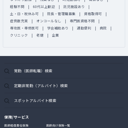
経験不問
60代以上歓迎
託児施設あり
土・日・祝休み可
院長・管理職募集
資格取得可
症例数充実
オンコールなし
専門医資格不問
専攻医・専修医可
学会補助あり
通勤便利
病院
クリニック
老健
企業
常勤（医師転職）検索
定期非常勤（アルバイト）検索
スポットアルバイト検索
保険/サービス
医師賠償責任保険
医師向け保険一覧