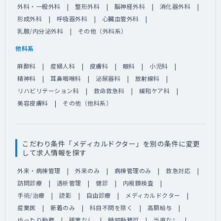
外科・一般外科
整形外科
脳神経外科
消化器外科
形成外科
呼吸器外科
心臓血管外科
乳腺/内分泌外科
その他（外科系）
他科系
麻酔科
産婦人科
皮膚科
眼科
小児科
精神科
耳鼻咽喉科
泌尿器科
放射線科
リハビリテーション科
救命救急科
緩和ケア科
美容皮膚科
その他（他科系）
こだわり条件「メディカルドクター」を別の条件に変更
して求人情報を探す
外来・病棟管理
外来のみ
病棟管理のみ
救急対応
訪問診療
透析管理
健診
内視鏡検査
手術/治療
読影
自由診療
メディカルドクター
産業医
新着のみ
科目不問を除く
高額給与
ゆったり勤務
残業なし
時短勤務可
当直なし