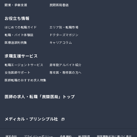
開業・承継支援
民間医局書店
お役立ち情報
はじめての転職ガイド
エリア別・転職市場
転職・バイト体験談
ドクターズマガジン
医療過誤判例集
キャリアコラム
求職支援サービス
転職エージェントサービス
非常勤アルバイト紹介
女性医師サポート
専攻医・専修医の方へ
医師転職のおすすめ求人特集
医師の求人・転職「民間医局」トップ
メディカル・プリンシプル社
運営会社
プライバシーポリシー
会員規約
推奨環境
特定商取引法に基づく表示