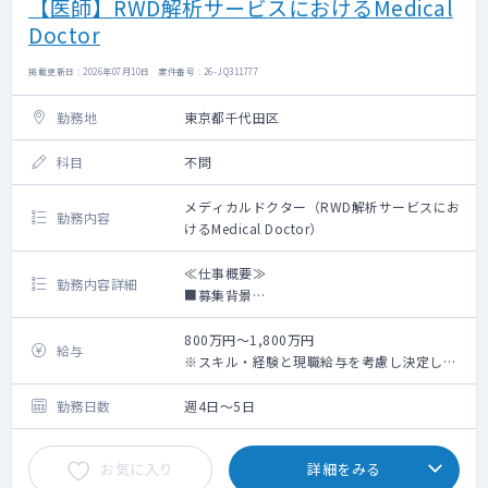
【医師】RWD解析サービスにおけるMedical
Doctor
掲載更新日 : 2026年07月10日 案件番号 : 26-JQ311777
勤務地
東京都千代田区
科目
不問
メディカルドクター（RWD解析サービスにお
勤務内容
けるMedical Doctor）
≪仕事概要≫
勤務内容詳細
■募集背景
当社は救急データプラットフォーム（NEXT
Stage ER 全国大病院 70箇所以上に展開）を
800万円～1,800万円
給与
通じて構築した医療機関との関係性を軸に、
※スキル・経験と現職給与を考慮し決定しま
オンコロジー、急性期、希少疾患などの疾患
す
領域を中心とした製薬企業向け医療データサ
※週1～2回の臨床アルバイトの副業可
勤務日数
週4日～5日
ービスを展開している企業です。
本医療データサービスでは、電子カルテの
お気に入り
詳細をみる
DPCデータ、検査データ、テキストデータ等