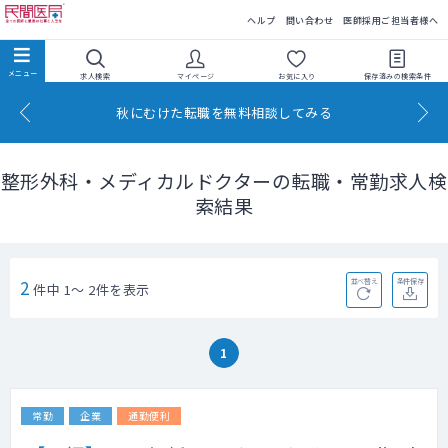
民間医局
ヘルプ
問い合わせ
医師採用ご担当者様へ
求人検索
マイページ
お気に入り
保存済みの
検索条件
秋にむけた転職を無料相談してみる
整形外科・メディカルドクターの転職・常勤求人検
索結果
2
並べ替え
条件保存
件中 1～ 2件を表示
1
常勤
企業
通勤便利