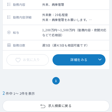
・製薬企業の考えるニーズに応じたリサーチ
勤務内容
外来、病棟管理
クエスチョンの考案、研究計画・解析計画の
作成
外来数：20名程度
勤務内容詳細
・医学的視点でのデータ抽出業務の支援（デ
外来・病棟管理をお願いします。
ータ取得範囲の規定、カルテ等の平文からの
データ取得方法の検討、取得済データのレビ
＜勤務イメージ＞
1,200万円～1,500万円（勤務内容・夜間対応
給与
ュー、解析手法に関する検討や実施など）
外来：1～3コマ
などで応相談）
・解析結果の考察
病棟管理：30名程度
・当社リサーチチームと協力しての論文化
勤務日数
週5日（週4.5日も相談可能です）
・クライアントへの提案業務のサポート
など
お気に入り
詳細をみる
リサーチチームHP：
https://txpmedical.jp/service/research
■チームメンバー
メンバーの一部をご紹介します。
1
・臨床医を15年以上経験した後、製薬企業の
メディカル部門でRWD活用を進めた
2
件中 1～ 2件を表示
BizDev/PM
・臨床経験10年、原著論文100本以上の執筆
経験のあるMPHホルダーの医師
求人検索に戻る
・臨床経験豊富な救急専門医・内科専門医・