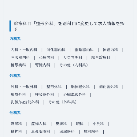
診療科目「整形外科」を別科目に変更して求人情報を探
す
内科系
内科・一般内科
消化器内科
循環器内科
神経内科
呼吸器内科
心療内科
リウマチ科
総合診療科
糖尿病科
腎臓内科
その他（内科系）
外科系
外科・一般外科
整形外科
脳神経外科
消化器外科
形成外科
呼吸器外科
心臓血管外科
乳腺/内分泌外科
その他（外科系）
他科系
麻酔科
産婦人科
皮膚科
眼科
小児科
精神科
耳鼻咽喉科
泌尿器科
放射線科