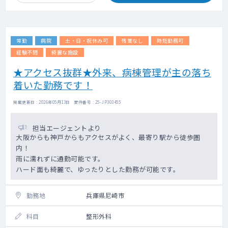
を統合し、NEXT Stage ERのデータも活用す
ることで、製薬企業向けにこれまで以上に充
実したRWD解析サービスなど価値の高いサー
ビスを提供しています。
常勤
病院
土・日・祝休み可
残業なし
時短勤務可
案件増加に伴い、臨床経験及び、データ解
析・臨床研究の経験豊富なMedical Doctorを
経験不問
綺麗な施設
募集します。
★アクセス抜群★外来、病棟管理が主の落ち
■お任せしたいミッション
着いた勤務です！
弊社の医療データ事業部は、既存のサービス
事業者よりも深い診療情報データ利活用によ
り患者さん・医療機関・製薬会社へと価値を
掲載更新日 : 2026年05月13日 案件番号 : 25-JP303455
提供し、社会に貢献することを目的としてい
ます。
担当エージェントより
今回募集するのは、製薬企業に対するRWD解
大阪からも神戸からもアクセスがよく、最寄り駅から徒歩圏
析サービスのMedicalDoctor(MD)ポジション
内！
です。
雨に濡れずに通勤可能です。
医療データ事業のチームはBizDev/PM、
ハード面も綺麗で、ゆったりとした勤務が可能です。
DA(DataAnalytics)の２体制を取っており、
MDはそれぞれに対して専門知識・経験を得意
領域を活かして携わります。
勤務地
兵庫県尼崎市
各案件にそれぞれの担当がアサインされます
が、MDには具体的には以下のような業務をお
科目
整形外科
任せします。