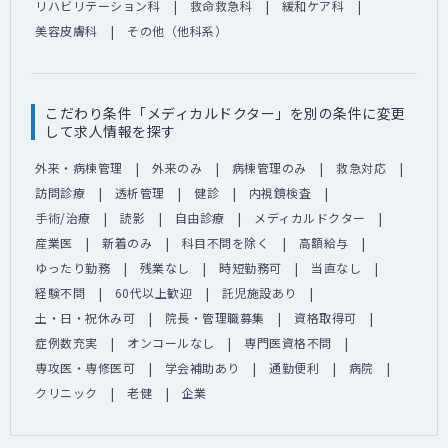
リハビリテーション科
救命救急科
緩和ケア科
美容皮膚科
その他（他科系）
こだわり条件「メディカルドクター」を別の条件に変更
して求人情報を探す
外来・病棟管理
外来のみ
病棟管理のみ
救急対応
訪問診療
透析管理
健診
内視鏡検査
手術/治療
読影
自由診療
メディカルドクター
産業医
新着のみ
科目不問を除く
高額給与
ゆったり勤務
残業なし
時短勤務可
当直なし
経験不問
60代以上歓迎
託児施設あり
土・日・祝休み可
院長・管理職募集
資格取得可
症例数充実
オンコールなし
専門医資格不問
専攻医・専修医可
学会補助あり
通勤便利
病院
クリニック
老健
企業