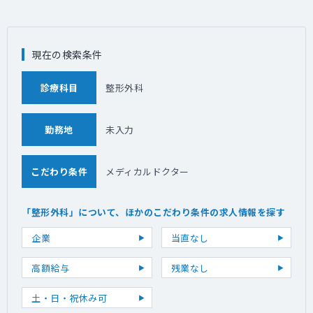
がん診療専門医（兼業、専業含む）が複数名
・複数のCROで臨床開発や製造販売後、
RWD、DM、PVの複数プロジェクトのリード
経験者
現在の検索条件
・アカデミアやCROでの臨床研究の豊富なプ
ロジェクトマネジメント経験者
診療科目
整形外科
・コンサルティングファームを経て医療デー
タ解析のベンチャー企業経験者
勤務地
未入力
こだわり条件
メディカルドクター
「整形外科」について、ほかのこだわり条件の求人情報を探す
企業
当直なし
高額給与
残業なし
土・日・祝休み可