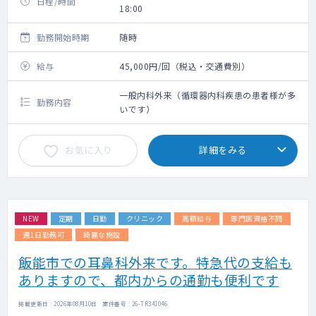
日程/時間
18:00
勤務開始時期
随時
給与
45,000円/回（税込・交通費別）
一般内科外来（循環器内科疾患の患者様が多
勤務内容
いです）
お気に入り
詳細をみる
NEW
定期
日勤
クリニック
高額給与
専門医資格不問
週1日勤務可
綺麗な施設
飯能市での耳鼻科外来です。特急代の支給も
ありますので、都内からの通勤も便利です
掲載更新日 : 2026年08月10日 案件番号 : 26-TR341046