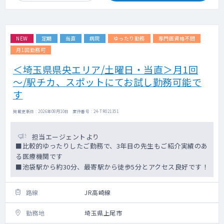
NEW
定期
当直
病院
ゆったり勤務
専門医資格不問
月1回勤務可
＜埼玉県県央エリア/土曜日・当直＞月1回
～/駅チカ、スポットにてお試し勤務可能で
す
掲載更新日 : 2026年08月10日 案件番号 : 24-TR021351
担当エージェントより
■比較的ゆったりしたご勤務で、3年目の先生もご紹介実績のあ
る医療機関です
■池袋駅から約30分、最寄駅から徒歩5分とアクセス良好です！
路線
JR高崎線
勤務地
埼玉県上尾市