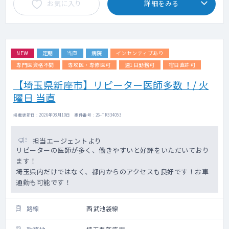
お気に入り
詳細をみる
NEW
定期
当直
病院
インセンティブあり
専門医資格不問
専攻医・専修医可
週1日勤務可
宿日直許可
【埼玉県新座市】リピーター医師多数！/ 火
曜日 当直
掲載更新日 : 2026年08月10日 案件番号 : 26-TR334053
担当エージェントより
リピーターの医師が多く、働きやすいと好評をいただいており
ます！
埼玉県内だけではなく、都内からのアクセスも良好です！お車
通勤も可能です！
路線
西武池袋線