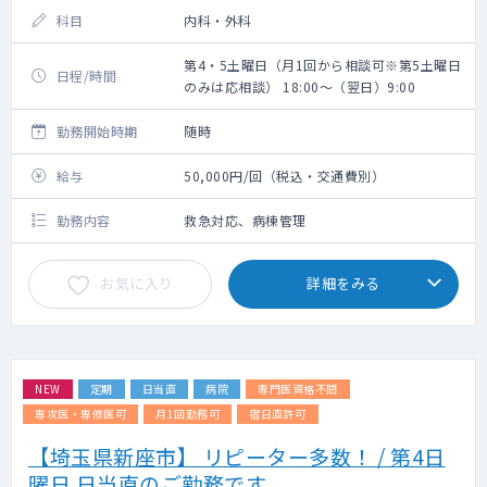
科目
内科・外科
第4・5土曜日（月1回から相談可※第5土曜日
日程/時間
のみは応相談） 18:00～（翌日）9:00
勤務開始時期
随時
給与
50,000円/回（税込・交通費別）
勤務内容
救急対応、病棟管理
お気に入り
詳細をみる
NEW
定期
日当直
病院
専門医資格不問
専攻医・専修医可
月1回勤務可
宿日直許可
【埼玉県新座市】 リピーター多数！ / 第4日
曜日 日当直のご勤務です