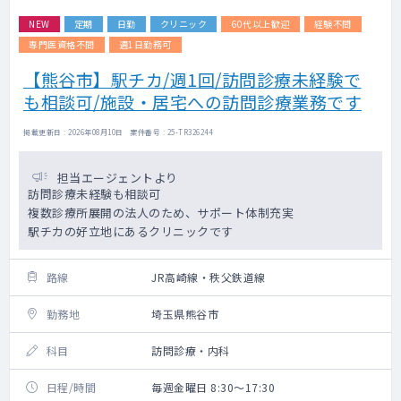
NEW
定期
日勤
クリニック
60代以上歓迎
経験不問
専門医資格不問
週1日勤務可
【熊谷市】駅チカ/週1回/訪問診療未経験で
も相談可/施設・居宅への訪問診療業務です
掲載更新日 : 2026年08月10日 案件番号 : 25-TR326244
担当エージェントより
訪問診療未経験も相談可
複数診療所展開の法人のため、サポート体制充実
駅チカの好立地にあるクリニックです
路線
JR高崎線・秩父鉄道線
勤務地
埼玉県熊谷市
科目
訪問診療・内科
日程/時間
毎週金曜日 8:30～17:30