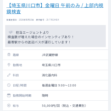
【埼玉県川口市】金曜日 午前のみ / 上部内視
鏡検査
掲載更新日 : 2026年08月10日 案件番号 : 25-TR324424
担当エージェントより
検査数が増えた場合のインセンティブあり！
最寄駅からの送迎バスが運行しています！
路線
JR武蔵野線
勤務地
埼玉県川口市
科目
消化器内科
日程/時間
毎週金曜日 9:00～13:00
勤務開始時期
随時
給与
50,000円/回（税込・交通費別）