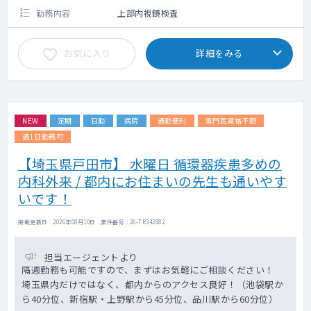
勤務内容
上部内視鏡検査
お気に入り
詳細をみる
NEW
定期
日勤
病院
通勤便利
専門医資格不問
週1日勤務可
【埼玉県戸田市】 水曜日 循環器疾患多めの
内科外来 / 都内にお住まいの先生も通いやす
いです！
掲載更新日 : 2026年08月10日 案件番号 : 26-TR342882
担当エージェントより
隔週勤務も可能ですので、まずはお気軽にご相談ください！
埼玉県内だけではなく、都内からのアクセス良好！（池袋駅か
ら40分位、新宿駅・上野駅から45分位、品川駅から60分位）