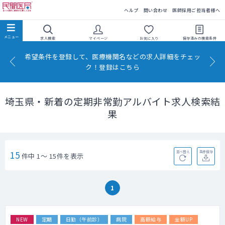
民間医局
ヘルプ
問い合わせ
医師採用ご担当者様へ
求人検索
マイページ
お気に入り
保存済みの
検索条件
希望条件を登録して、医療機関名などの求人詳細をチェッ
ク！登録はこちら
埼玉県・新着の定期非常勤アルバイト求人検索結
果
15
並べ替え
条件保存
件中 1～ 15件を表示
1
NEW
定期
日勤（午前診）
病院
高額給与
金額UP