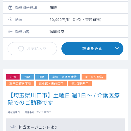
勤務開始時期
随時
給与
90,000円/回（税込・交通費別）
勤務内容
訪問診療
お気に入り
詳細をみる
NEW
定期
日勤
老健・介護医療院
ゆったり勤務
専門医資格不問
専攻医・専修医可
週1日勤務可
【埼玉県川口市】土曜日 週1日～ / 介護医療
院でのご勤務です
掲載更新日 : 案件番号 : 26-TR342906
担当エージェントより