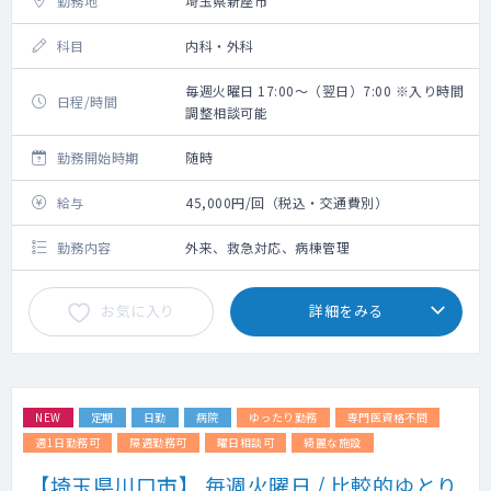
勤務地
埼玉県新座市
科目
内科・外科
毎週火曜日 17:00～（翌日）7:00 ※入り時間
日程/時間
調整相談可能
勤務開始時期
随時
給与
45,000円/回（税込・交通費別）
勤務内容
外来、救急対応、病棟管理
お気に入り
詳細をみる
NEW
定期
日勤
病院
ゆったり勤務
専門医資格不問
週1日勤務可
隔週勤務可
曜日相談可
綺麗な施設
【埼玉県川口市】 毎週火曜日 / 比較的ゆとり