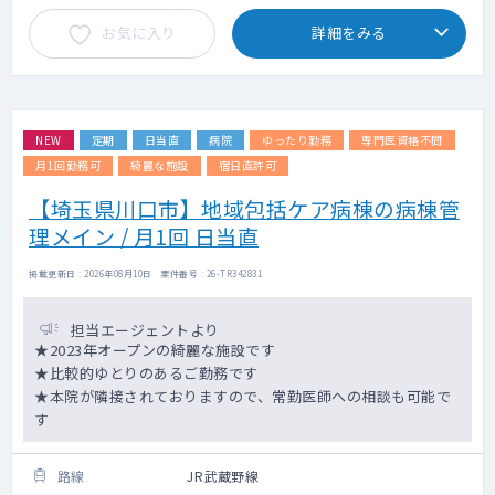
お気に入り
詳細をみる
NEW
定期
日当直
病院
ゆったり勤務
専門医資格不問
月1回勤務可
綺麗な施設
宿日直許可
【埼玉県川口市】地域包括ケア病棟の病棟管
理メイン / 月1回 日当直
掲載更新日 : 2026年08月10日 案件番号 : 26-TR342831
担当エージェントより
★2023年オープンの綺麗な施設です
★比較的ゆとりのあるご勤務です
★本院が隣接されておりますので、常勤医師への相談も可能で
す
路線
JR武蔵野線