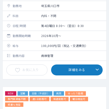
勤務地
埼玉県川口市
科目
内科・不問
日程/時間
第4日曜日 8:30～（翌日）8:30
勤務開始時期
2026年10月～
給与
100,000円/回（税込・交通費別）
勤務内容
病棟管理
お気に入り
詳細をみる
NEW
定期
日勤（午前診）
病院
ゆったり勤務
専門医資格不問
週1日勤務可
隔週勤務可
曜日相談可
綺麗な施設