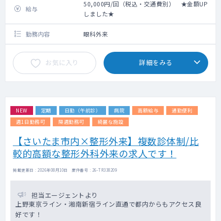
50,000円/回（税込・交通費別） ★金額UP
給与
しました★
勤務内容
眼科外来
お気に入り
詳細をみる
NEW
定期
日勤（午前診）
病院
高額給与
通勤便利
週1日勤務可
隔週勤務可
綺麗な施設
【さいたま市内×整形外来】複数診体制/比
較的高額な整形外科外来の求人です！
掲載更新日 : 2026年08月10日 案件番号 : 26-TR338209
担当エージェントより
上野東京ライン・湘南新宿ライン直通で都内からもアクセス良
好です！