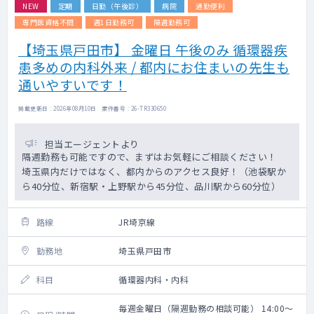
NEW
定期
日勤（午後診）
病院
通勤便利
専門医資格不問
週1日勤務可
隔週勤務可
【埼玉県戸田市】 金曜日 午後のみ 循環器疾
患多めの内科外来 / 都内にお住まいの先生も
通いやすいです！
掲載更新日 : 2026年08月10日 案件番号 : 26-TR330650
担当エージェントより
隔週勤務も可能ですので、まずはお気軽にご相談ください！
埼玉県内だけではなく、都内からのアクセス良好！（池袋駅か
ら40分位、新宿駅・上野駅から45分位、品川駅から60分位）
路線
JR埼京線
勤務地
埼玉県戸田市
科目
循環器内科・内科
毎週金曜日（隔週勤務の相談可能） 14:00～