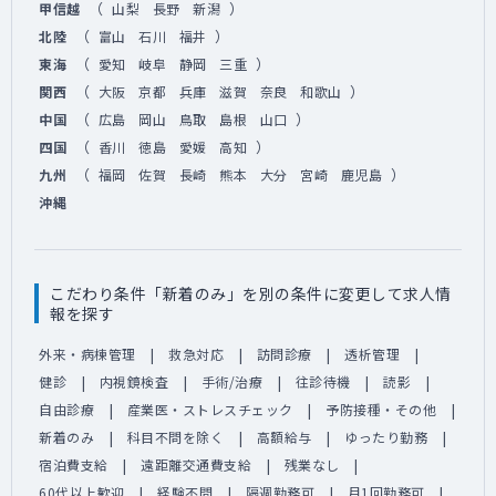
（
）
甲信越
山梨
長野
新潟
（
）
北陸
富山
石川
福井
（
）
東海
愛知
岐阜
静岡
三重
（
）
関西
大阪
京都
兵庫
滋賀
奈良
和歌山
（
）
中国
広島
岡山
鳥取
島根
山口
（
）
四国
香川
徳島
愛媛
高知
（
）
九州
福岡
佐賀
長崎
熊本
大分
宮崎
鹿児島
沖縄
こだわり条件「新着のみ」を別の条件に変更して求人情
報を探す
外来・病棟管理
救急対応
訪問診療
透析管理
健診
内視鏡検査
手術/治療
往診待機
読影
自由診療
産業医・ストレスチェック
予防接種・その他
新着のみ
科目不問を除く
高額給与
ゆったり勤務
宿泊費支給
遠距離交通費支給
残業なし
60代以上歓迎
経験不問
隔週勤務可
月1回勤務可