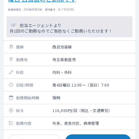
掲載更新日 : 2026年08月10日 案件番号 : 26-TR333438
担当エージェントより
月1回のご勤務なのでご負担なくご勤務いただけます！
路線
西武池袋線
勤務地
埼玉県新座市
科目
内科・外科
日程/時間
第4日曜日 12:00～（翌日）7:00
勤務開始時期
随時
給与
110,000円/回（税込・交通費別）
勤務内容
外来、救急対応、病棟管理