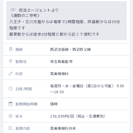
担当エージェントより
《通勤のご参考》
八王子・立川方面からは電車で1時間程度、拝島駅からは35分
程度です
最寄駅からは徒歩2分程度と駅から近くて便利です
路線
西武池袋線・西武秩父線
勤務地
埼玉県飯能市
科目
耳鼻咽喉科
毎週月・水・金曜日（週1日から可能） 9:00
日程/時間
～18:30
勤務開始時期
随時
給与
150,000円/回（税込・交通費別）
勤務内容
耳鼻咽喉科外来