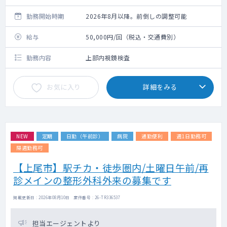
勤務開始時期
2026年8月以降。前倒しの調整可能
給与
50,000円/回（税込・交通費別）
勤務内容
上部内視鏡検査
お気に入り
詳細をみる
NEW
定期
日勤（午前診）
病院
通勤便利
週1日勤務可
隔週勤務可
【上尾市】駅チカ・徒歩圏内/土曜日午前/再
診メインの整形外科外来の募集です
掲載更新日 : 2026年08月10日 案件番号 : 26-TR336537
担当エージェントより