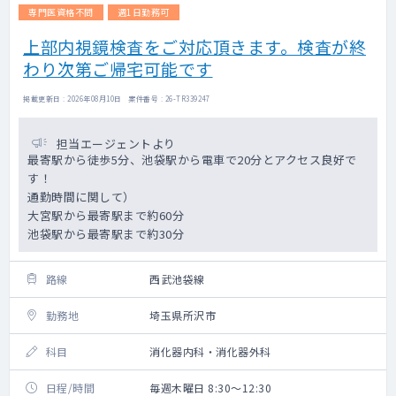
専門医資格不問
週1日勤務可
上部内視鏡検査をご対応頂きます。検査が終
わり次第ご帰宅可能です
掲載更新日 : 2026年08月10日 案件番号 : 26-TR339247
担当エージェントより
最寄駅から徒歩5分、池袋駅から電車で20分とアクセス良好で
す！
通勤時間に関して）
大宮駅から最寄駅まで約60分
池袋駅から最寄駅まで約30分
路線
西武池袋線
勤務地
埼玉県所沢市
科目
消化器内科・消化器外科
日程/時間
毎週木曜日 8:30～12:30