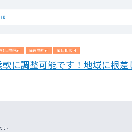
め順
週1日勤務可
隔週勤務可
曜日相談可
柔軟に調整可能です！地域に根差
です。