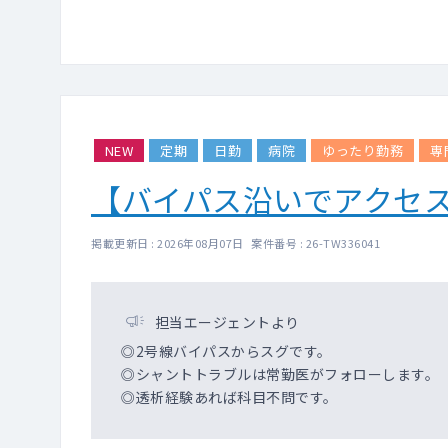
NEW
定期
日勤
病院
ゆったり勤務
専
【バイパス沿いでアクセス
掲載更新日 : 2026年08月07日 案件番号 : 26-TW336041
担当エージェントより
◎2号線バイパスからスグです。
◎シャントトラブルは常勤医がフォローします。
◎透析経験あれば科目不問です。