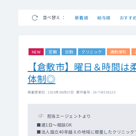
並べ替え ：
新着順
給与順
おすす
NEW
定期
日勤
クリニック
通勤便利
【倉敷市】曜日＆時間は
体制◎
掲載更新日 : 2026年08月07日 案件番号 : 26-TW338120
担当エージェントより
■週1日～相談OK
■法人設立40年越えの地域に根差したクリニック