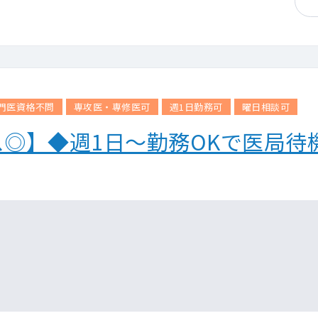
門医資格不問
専攻医・専修医可
週1日勤務可
曜日相談可
◎】◆週1日～勤務OKで医局待