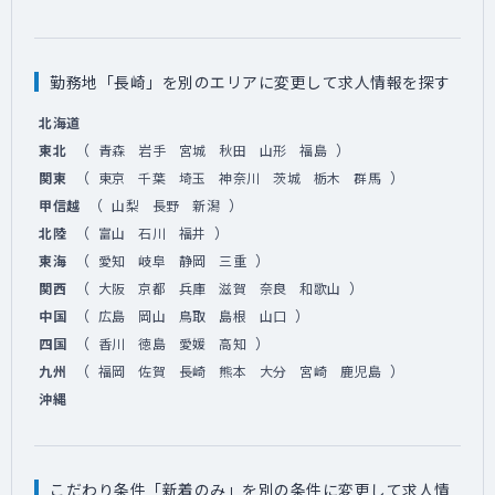
勤務地「長崎」を別のエリアに変更して求人情報を探す
北海道
（
）
東北
青森
岩手
宮城
秋田
山形
福島
（
）
関東
東京
千葉
埼玉
神奈川
茨城
栃木
群馬
（
）
甲信越
山梨
長野
新潟
（
）
北陸
富山
石川
福井
（
）
東海
愛知
岐阜
静岡
三重
（
）
関西
大阪
京都
兵庫
滋賀
奈良
和歌山
（
）
中国
広島
岡山
鳥取
島根
山口
（
）
四国
香川
徳島
愛媛
高知
（
）
九州
福岡
佐賀
長崎
熊本
大分
宮崎
鹿児島
沖縄
こだわり条件「新着のみ」を別の条件に変更して求人情