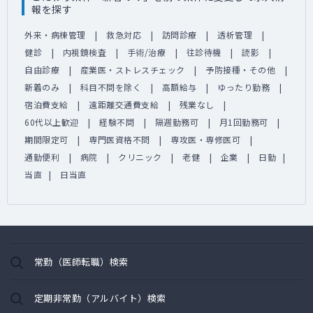
報を探す
外来・病棟管理
救急対応
訪問診療
透析管理
健診
内視鏡検査
手術/治療
往診待機
読影
自由診療
産業医・ストレスチェック
予防接種・その他
新着のみ
科目不問を除く
高額給与
ゆったり勤務
宿泊費支給
遠距離交通費支給
残業なし
60代以上歓迎
経験不問
隔週勤務可
月1回勤務可
期間限定可
専門医資格不問
専攻医・専修医可
通勤便利
病院
クリニック
老健
企業
日勤
当直
日当直
常勤（医師転職）検索
定期非常勤（アルバイト）検索