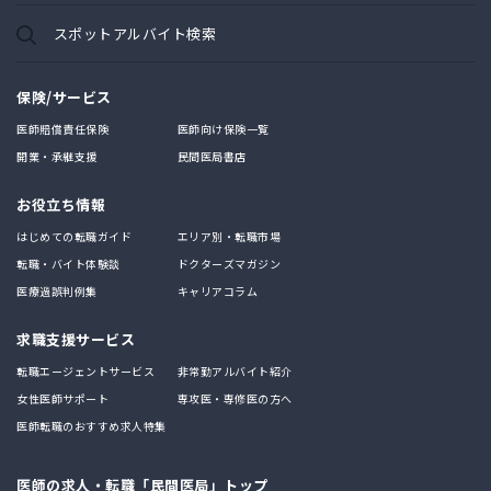
スポットアルバイト検索
保険/サービス
医師賠償責任保険
医師向け保険一覧
開業・承継支援
民間医局書店
お役立ち情報
はじめての転職ガイド
エリア別・転職市場
転職・バイト体験談
ドクターズマガジン
医療過誤判例集
キャリアコラム
求職支援サービス
転職エージェントサービス
非常勤アルバイト紹介
女性医師サポート
専攻医・専修医の方へ
医師転職のおすすめ求人特集
医師の求人・転職「民間医局」トップ